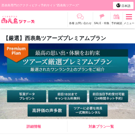
西表島専門のアクティビティ予約サイト"西表島ツアーズ"
日本語
各種 お問い合わせ
SALE・特集
予約確認
メニュー
【厳選】西表島ツアーズプレミアムプラン
詳細情報
対象プラン一覧