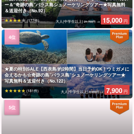
ー＆”奇跡の島”バラス島シュノーケリングツアー★写真無料
＆送迎付き（No.92）
15,000
(177件)
円
大人(中学生以上)
→
21,700円
★夏の特別SALE【西表島/約2時間】当日予約OK！ウミガメに
会えるかも☆奇跡の島”バラス島”シュノーケリングツアー★
写真無料＆送迎付き（No.122）
7,900
(181件)
円
大人(中学生以上)
→
8,900円