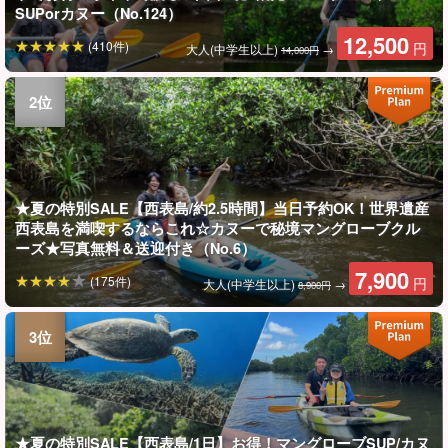
SUPorカヌー（No.124）
12,500
(410件)
円
大人(中学生以上)
→
14,000円
★夏の特別SALE【西表島/約2.5時間】当日予約OK！世界遺産
西表島を満喫するならこれ☆カヌーで秘境マングローブクル
ーズ★写真無料＆送迎付き（No.6）
7,900
(175件)
円
大人(中学生以上)
→
8,900円
★夏の特別SALE【西表島/1日】お得！マングローブSUP/カヌ