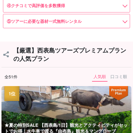
④クチコミで高評価を多数獲得
⑤ツアーに必要な器材一式無料レンタル
【厳選】西表島ツアーズプレミアムプラン
の人気プラン
人気順
口コミ順
全51件
★夏の特別SALE 【西表島/1日】観光とアクティビティがセッ
トでお得！水牛車で渡る『由布島』観光＆マングローブ