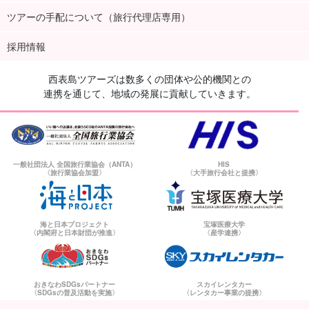
ツアーの手配について（旅行代理店専用）
採用情報
西表島ツアーズは数多くの団体や公的機関との
連携を通じて、地域の発展に貢献していきます。
一般社団法人 全国旅行業協会（ANTA）
HIS
〈旅行業協会加盟〉
〈大手旅行会社と提携〉
海と日本プロジェクト
宝塚医療大学
〈内閣府と日本財団が推進〉
〈産学連携〉
おきなわSDGsパートナー
スカイレンタカー
〈SDGsの普及活動を実施〉
〈レンタカー事業の提携〉