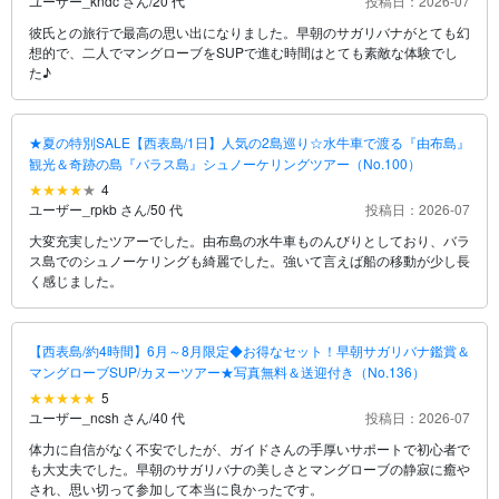
ユーザー_kndc さん
/
20 代
投稿日：2026-07
彼氏との旅行で最高の思い出になりました。早朝のサガリバナがとても幻
想的で、二人でマングローブをSUPで進む時間はとても素敵な体験でし
た♪
★夏の特別SALE【西表島/1日】人気の2島巡り☆水牛車で渡る『由布島』
観光＆奇跡の島『バラス島』シュノーケリングツアー（No.100）
4
ユーザー_rpkb さん
/
50 代
投稿日：2026-07
大変充実したツアーでした。由布島の水牛車ものんびりとしており、バラ
ス島でのシュノーケリングも綺麗でした。強いて言えば船の移動が少し長
く感じました。
【西表島/約4時間】6月～8月限定◆お得なセット！早朝サガリバナ鑑賞＆
マングローブSUP/カヌーツアー★写真無料＆送迎付き（No.136）
5
ユーザー_ncsh さん
/
40 代
投稿日：2026-07
体力に自信がなく不安でしたが、ガイドさんの手厚いサポートで初心者で
も大丈夫でした。早朝のサガリバナの美しさとマングローブの静寂に癒や
され、思い切って参加して本当に良かったです。