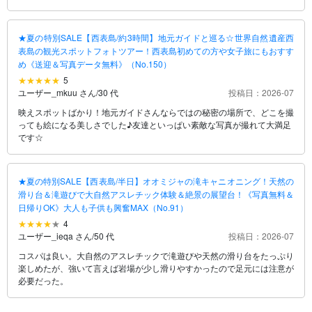
★夏の特別SALE【西表島/約3時間】地元ガイドと巡る☆世界自然遺産西
表島の観光スポットフォトツアー！西表島初めての方や女子旅にもおすす
め《送迎＆写真データ無料》（No.150）
5
ユーザー_mkuu さん
/
30 代
投稿日：2026-07
映えスポットばかり！地元ガイドさんならではの秘密の場所で、どこを撮
っても絵になる美しさでした♪友達といっぱい素敵な写真が撮れて大満足
です☆
★夏の特別SALE【西表島/半日】オオミジャの滝キャニオニング！天然の
滑り台＆滝遊びで大自然アスレチック体験＆絶景の展望台！《写真無料＆
日帰りOK》大人も子供も興奮MAX（No.91）
4
ユーザー_ieqa さん
/
50 代
投稿日：2026-07
コスパは良い。大自然のアスレチックで滝遊びや天然の滑り台をたっぷり
楽しめたが、強いて言えば岩場が少し滑りやすかったので足元には注意が
必要だった。