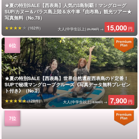
★夏の特別SALE【西表島】人気の3島制覇！マングローグ
SUP/カヌー＆バラス島上陸＆水牛車『由布島』観光ツアー★
写真無料（No.78）
15,000
(162件)
円
大人(中学生以上)
→
21,700円
★夏の特別SALE【西表島】世界自然遺産西表島のド定番！
SUPで秘境マングローブクルーズ《写真データ無料プレゼン
ト付き》（No.2）
7,900
(128件)
円
大人(中学生以上)
→
8,900円