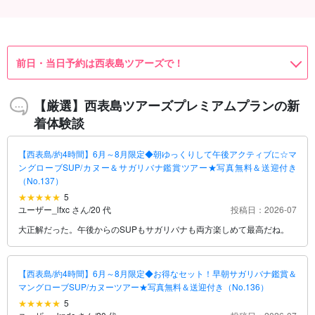
21,700
14,000
14,000
14,000
8,900
8,900
7,900
(8件)
円
円
円
円
円
円
円
1名様
1名様
1名様
1名様
1名様
1名様
大人(中学生以上)
→
（No.150）
MAX（No.91）
8,900円
100,000
100,000
100,000
100,000
17,000
17,000
15,800
21,700
14,000
14,000
18,000
13,500
21,700
70,000
9,800
9,800
7,900
8,900
8,900
8,900
8,900
13,800
12,500
12,500
15,000
13,800
12,500
15,000
12,000
12,000
12,000
7,900
(26件)
(25件)
(23件)
(10件)
(13件)
(1件)
(1件)
(40件)
(77件)
(20件)
(5件)
(14件)
(31件)
(23件)
(1件)
(2件)
(38件)
(105件)
(115件)
円
円
円
円
円
円
円
円
円
円
円
円
円
円
円
円
円
円
円
円
円
円
円
円
円
円
円
円
円
円
円
円
1組（5名様まで）
1組（5名様まで）
1組（5名様まで）
1組（5名様まで）
1組（5名様まで）
大人（中学生以上）
大人（中学生以上）
大人(中学生以上)
大人(中学生以上)
大人(中学生以上)
1名様
1名様
1名様
1名様
1名様
1名様
1名様
1名様
1名様
1名様
1名様
大人（中学生以上）
大人（中学生以上）
大人(中学生以上)
大人(中学生以上)
大人(中学生以上)
大人(中学生以上)
大人(中学生以上)
大人(中学生以上)
大人(中学生以上)
大人(中学生以上)
大人(中学生以上)
→
→
→
→
→
→
→
→
→
→
→
19,800円
14,000円
13,500円
21,700円
19,800円
14,000円
21,700円
13,000円
13,000円
14,000円
8,900円
6,900
7,900
(5件)
(54件)
円
円
大人(中学生以上)
大人(中学生以上)
→
→
7,900円
8,900円
前日・当日予約は西表島ツアーズで！
【厳選】西表島ツアーズプレミアムプランの新
着体験談
【西表島/約4時間】6月～8月限定◆朝ゆっくりして午後アクティブに☆マ
ングローブSUP/カヌー＆サガリバナ鑑賞ツアー★写真無料＆送迎付き
（No.137）
5
ユーザー_lfxc さん
/
20 代
投稿日：2026-07
大正解だった。午後からのSUPもサガリバナも両方楽しめて最高だね。
【西表島/約4時間】6月～8月限定◆お得なセット！早朝サガリバナ鑑賞＆
マングローブSUP/カヌーツアー★写真無料＆送迎付き（No.136）
5