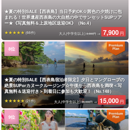
★夏の特別SALE【西表島】当日予約OK☆茜色の夕焼けに包
まれる！世界遺産西表島の大自然の中でサンセットSUPツア
ー★《写真無料＆上原地区送迎OK》（No.4）
7,900
(66件)
円
大人(中学生以上)
→
8,900円
★夏の特別SALE【西表島宿泊者限定】夕日とマングローブの
絶景SUPorカヌークルージング☆午後から西表島を満喫＜写
真無料＆送迎付き＞到着日に参加も大歓迎！（No.148）
15,000
(21件)
円
大人(中学生以上)
→
29,000円