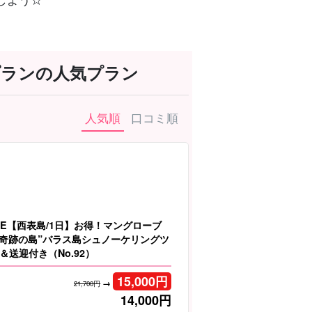
プランの人気プラン
人気順
口コミ順
LE【西表島/1日】お得！マングローブ
＆”奇跡の島”バラス島シュノーケリングツ
送迎付き（No.92）
15,000
円
→
21,700円
14,000
円