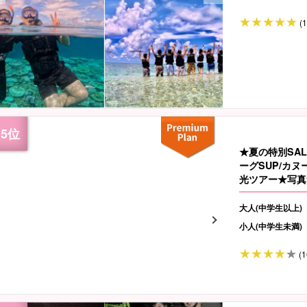
(
★夏の特別SA
ーグSUP/カ
光ツアー★写真無
大人(中学生以上)
小人(中学生未満)
(1