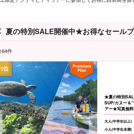
夏の特別SALE開催中★お得なセール
全64件
★夏の特別SA
SUP/カヌー
アー★写真無料＆
大人(中学生以上)
小人(中学生未満)