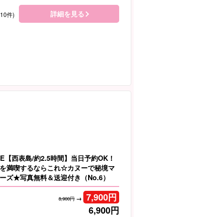
詳細を見る
410件)
E【西表島/約2.5時間】当日予約OK！
を満喫するならこれ☆カヌーで秘境マ
ーズ★写真無料＆送迎付き（No.6）
7,900
円
→
8,900円
6,900
円