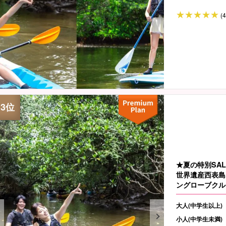
(
★夏の特別SAL
世界遺産西表島
ングローブクル
大人(中学生以上)
小人(中学生未満)