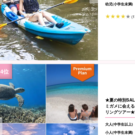
幼児(小学生未満)
(1
★夏の特別SA
ミガメに会える
リングツアー★
大人(中学生以上)
小人(中学生未満)