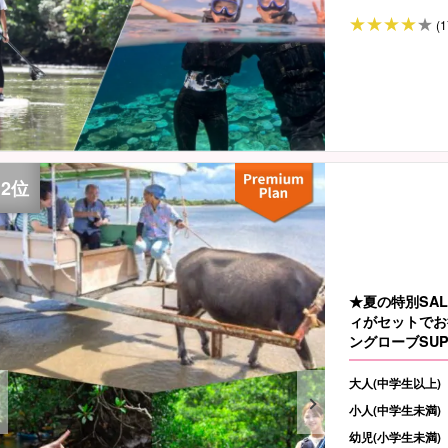
(1
★夏の特別SA
ィがセットでお
ングローブSUP
大人(中学生以上)
小人(中学生未満)
幼児(小学生未満)