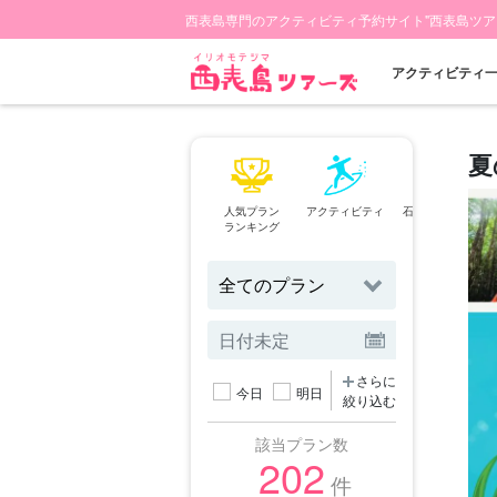
西表島専門のアクティビティ予約サイト"西表島ツア
アクティビティ
夏
人気プラン
アクティビティ
石垣島⇄西表島
ランキング
フェリー
さらに
今日
明日
絞り込む
該当プラン数
202
件