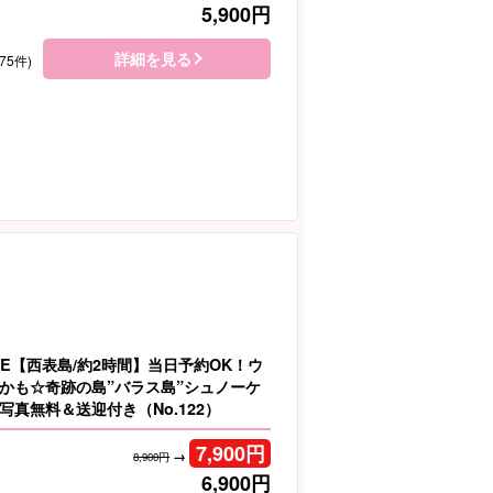
5,900
円
詳細を見る
75件)
LE【西表島/約2時間】当日予約OK！ウ
かも☆奇跡の島”バラス島”シュノーケ
写真無料＆送迎付き（No.122）
7,900
円
→
8,900円
6,900
円