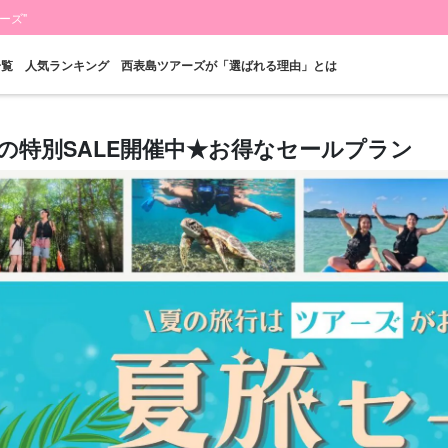
ーズ"
一覧
人気ランキング
西表島ツアーズが「選ばれる理由」とは
の特別SALE開催中★お得なセールプラン
当日予約OK
お得な割引
プレミアム
西表島"滝"
バラス島ツアー
レン
プラン
セットプラン
厳選プラン
ツアー