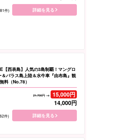
詳細を見る
181件)
LE【西表島】人気の3島制覇！マングロ
ヌー＆バラス島上陸＆水牛車『由布島』観
料（No.78）
15,000
円
→
21,700円
14,000
円
詳細を見る
62件)