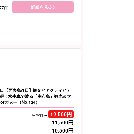
詳細を見る
77件)
LE 【西表島/1日】観光とアクティビテ
得！水牛車で渡る『由布島』観光＆マ
orカヌー（No.124）
12,500
円
→
14,000円
11,500
円
10,500
円