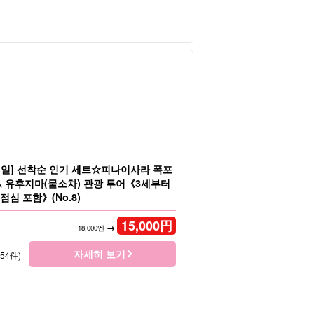
1일] 선착순 인기 세트☆피나이사라 폭포
& 유후지마(물소차) 관광 투어《3세부터
점심 포함》(No.8)
15,000
円
→
18,000엔
자세히 보기
154件)