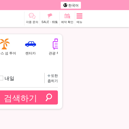
한국어
각종 문의
SALE・特集
예약 확인
메뉴
스 섬 투어
렌터카
관광 투어
또한
내일
좁히기