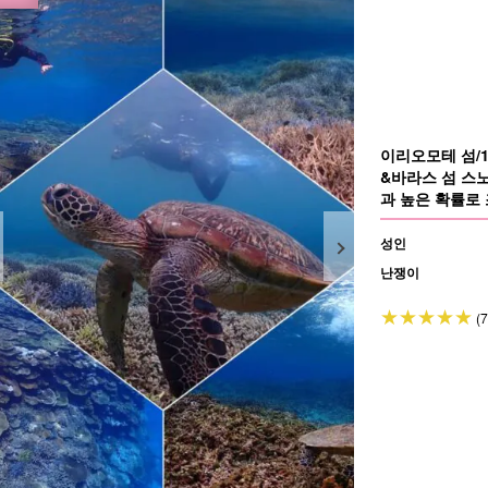
이리오모테 섬/
&바라스 섬 스
과 높은 확률로
♪(No.134)
성인
난쟁이
(