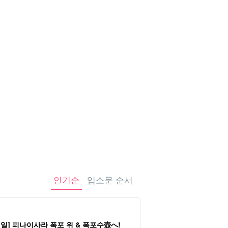
터카
관광 투어
인기순
입소문 순서
일] 피나이사라 폭포 위 & 폭포수壺へ!