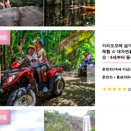
이리오모테 섬/
체험 ☆ 대자연
요・6세부터 동승
운전자(16세 이상)
운전자 + 동승자(6
(