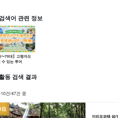
검색어 관련 정보
당일 예약 OK
할인 혜택
프리미엄
이리오모테 섬 "폭
바라스 섬 투어
렌
플랜
세트 플랜
엄선된 플랜
포"
투어
대〜70대】고령자도
 수 있는 투어
활동 검색 결과
~10건/47건 중
이리오모테 섬/1