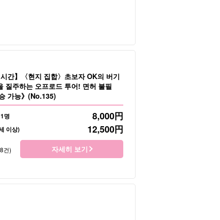
1시간】〈현지 집합〉초보자 OK의 버기
을 질주하는 오프로드 투어! 면허 불필
 가능》(No.135)
8,000
円
 1명
12,500
円
세 이상)
자세히 보기
28건)