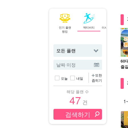
인기 플랜
액티비티
이시가키섬⇄이리
랭킹
오모테 섬
페리
60
즐길
또한
오늘
내일
좁히기
해당 플랜 수
47
1
건