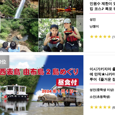
인원수 제한이 있
킹 코스♪ 폭포
점심 포함(No.1
성인
난쟁이
(
이시가키지마 
에 만끽★나카마
투어《즐거운 점심
성인(중학생 이상)
소인(초등학생)
(