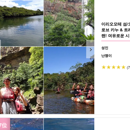
이리오모테 섬/
로브 카누 & 트
랜! 여유로운 
(No.11)
성인
난쟁이
(