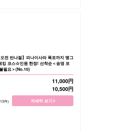
/ 오전 반나절】피나이사라 폭포까지 맹그
트레킹 코스☆인원 한정! 선착순＜송영 포
불필요＞(No.10)
11,000
円
10,500
円
자세히 보기
113件)