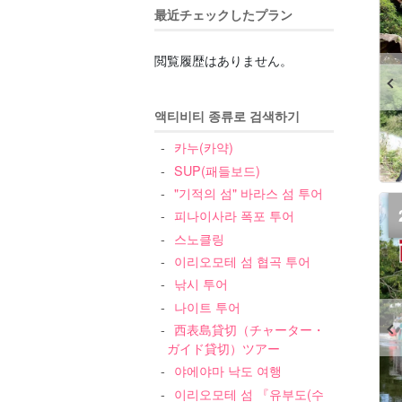
最近チェックしたプラン
閲覧履歴はありません。
액티비티 종류로 검색하기
카누(카약)
SUP(패들보드)
"기적의 섬" 바라스 섬 투어
피나이사라 폭포 투어
스노클링
이리오모테 섬 협곡 투어
낚시 투어
나이트 투어
西表島貸切（チャーター・
ガイド貸切）ツアー
야에야마 낙도 여행
이리오모테 섬 『유부도(수