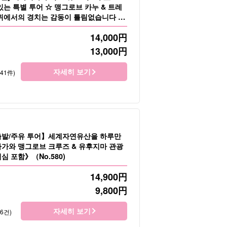
는 특별 투어 ☆ 맹그로브 카누 & 트레
 위에서의 경치는 감동이 틀림없습니다 ◎
2)
14,000
円
13,000
円
자세히 보기
141件)
출발/주유 투어】세계자연유산을 하루만
가와 맹그로브 크루즈 & 유후지마 관광
 포함》（No.580)
14,900
円
9,800
円
자세히 보기
66건)