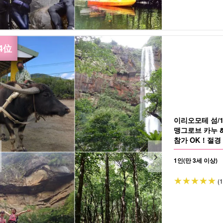
이리오모테 섬/
맹그로브 카누 
참가 OK！절경 
1인(만 3세 이상)
(