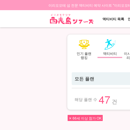
이리오모테 섬 전문 액티비티 예약 사이트 "이리오모테
액티비티 목록
인기 플랜
액티비티
이
랭킹
리
47
해당 플랜 수
건
✕ 66세 이상 참가 OK