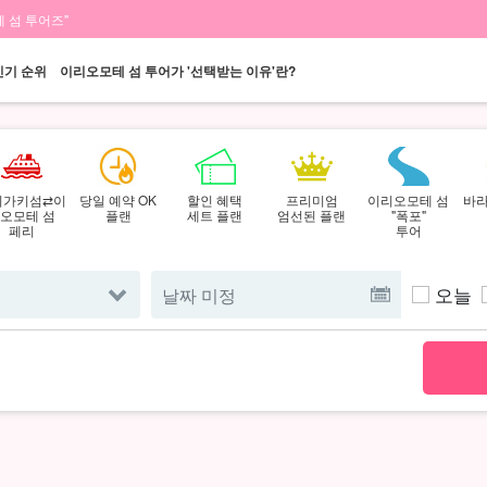
 섬 투어즈"
인기 순위
이리오모테 섬 투어가 '선택받는 이유'란?
시가키섬⇄이
당일 예약 OK
할인 혜택
프리미엄
이리오모테 섬
바라
오모테 섬
플랜
세트 플랜
엄선된 플랜
"폭포"
페리
투어
오늘