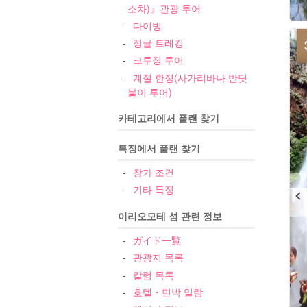
소차)』관광 투어
다이빙
정글 트레킹
크루징 투어
계절 한정(사가리바나 반딧
불이 투어)
카테고리에서 플랜 찾기
특징에서 플랜 찾기
참가 조건
기타 특징
이리오모테 섬 관련 정보
ガイド一覧
관광지 목록
칼럼 목록
호텔・민박 일람