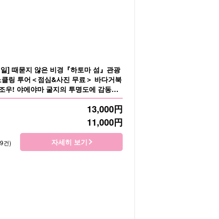
1일] 때묻지 않은 비경『하토마 섬』관광
노클링 투어＜점심&사진 무료＞ 바다거북
 조우! 야에야마 굴지의 투명도에 감동
13,000
円
11,000
円
자세히 보기
79건)