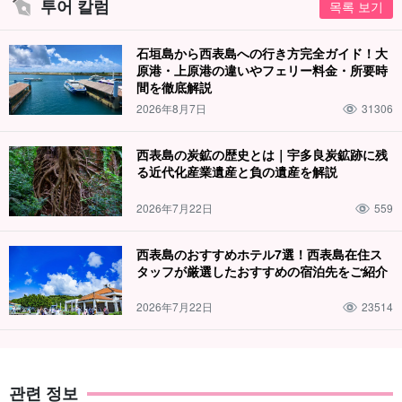
투어 칼럼
목록 보기
石垣島から西表島への行き方完全ガイド！大
原港・上原港の違いやフェリー料金・所要時
間を徹底解説
2026年8月7日
31306
西表島の炭鉱の歴史とは｜宇多良炭鉱跡に残
る近代化産業遺産と負の遺産を解説
2026年7月22日
559
西表島のおすすめホテル7選！西表島在住ス
タッフが厳選したおすすめの宿泊先をご紹介
2026年7月22日
23514
관련 정보