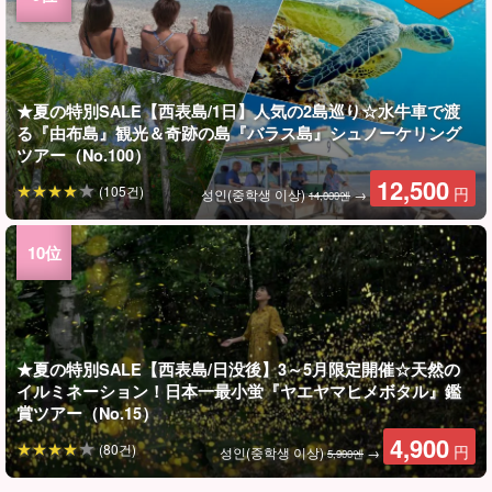
★夏の特別SALE【西表島/1日】人気の2島巡り☆水牛車で渡
る『由布島』観光＆奇跡の島『バラス島』シュノーケリング
ツアー（No.100）
12,500
(105건)
円
성인(중학생 이상)
→
14,000엔
★夏の特別SALE【西表島/日没後】3～5月限定開催☆天然の
イルミネーション！日本一最小蛍『ヤエヤマヒメボタル』鑑
賞ツアー（No.15）
4,900
(80건)
円
성인(중학생 이상)
→
5,900엔
★夏の特別SALE【西表島】当日予約OK☆夕焼け空にうっと
★夏の特別SALE【西表島】当日予約OK☆茜色の夕焼けに包
★夏の特別SALE【西表島/半日】オオミジャの滝キャニオニン
★夏の特別SALE【西表島/1日】西表島ならではの体験を☆マ
이리오모테 섬/1일】숨은 비경『미즈오키 폭포』맹그로브 카
★夏の特別SALE【西表島】世界遺産西表島の秘境ジャングル
이리오모테 섬 숙박자 한정】당일 예약 OK! 맹그로브 SUP/카누
★夏の特別SALE【西表島/1日】隠れた秘境『水落の滝』マン
★夏の特別SALE【西表島/1日】魅力をギュッと凝縮☆水牛車
★夏の特別SALE【西表島/約2時間】子供から大人まで夢中で
★夏の特別SALE【西表島/半日】西表島の秘境『水落の滝』
이리오모테 섬 숙박자 한정】낮도 밤도 만끽☆캐녀닝 & 별빛 정
★夏の特別SALE【西表島/半日】西表島の秘境『水落の滝』へ
이리오모테 섬 숙박자 한정】기적의 섬과 별빛을 만끽☆바라스
이리오모테 섬 숙박자 한정】오후부터 알찬 체험☆캐녀닝 & 선
★夏の特別SALE【西表島/約2時間】当日予約OK！サンセット
★夏の特別SALE【西表島/1日】3歳から参加OK！水牛車『由
★夏の特別SALE【西表島宿泊者限定】朝日とマングローブの
이리오모테 섬 숙박자 한정】기적의 섬과 석양을 즐길 수 있는
★夏の特別SALE【西表島/1日】秘境×絶景を満喫！水落の滝
★夏の特別SALE【西表島宿泊者限定】最高の朝活を☆サンラ
이리오모테 섬 숙박자 한정】감동의 일출과 기적의 섬을 둘러보
★夏の特別SALE【西表島宿泊者限定】夕日とマングローブの
★夏の特別SALE【西表島/1日】定番アクティビティで世界遺
★夏の特別SALE【西表島/約2時間】当日予約OK！サンセット
★夏の特別SALE【西表島/1日】美しい海と緑に癒されよう！
★夏の特別SALE【西表島/約2時間】朝から爽やか感動体験☆
★夏の特別SALE【西表島/1日】超絶アクティブに楽しもう！
★夏の特別SALE【西表島/約2時間】朝から爽やか感動体験☆
★夏の特別SALE【西表島/約2時間】SNS映えする最高の一枚
★夏の特別SALE【西表島】世界遺産西表島で新体験！大迫力
★夏の特別SALE【西表島/1日】ガイド付きフォト観光ツアー
★夏の特別SALE【西表島/約3時間】地元ガイドと巡る☆世界
★夏の特別SALE【西表島/約2.5時間】ニモ・クラッシュに会
이리오모테 섬/약 2.5시간】당일 예약 OK！세계유산 이리오모
이리오모테 섬/약 2시간】당일 예약 OK！바다거북을 만날 수
세계자연유산 이리오모테 섬】SUP로 비경 맹그로브 크루즈
이리오모테 섬/반나절] 오오미자 폭포 캐니어닝! 천연 미끄럼틀
이리오모테섬】인기 3섬 제패! 맹그로그 SUP/카누&바라스 섬
이리오모테 섬/1일】노를 저어 뛰어들어 대흥분! 맹그로브
이리오모테섬/1일] 관광과 액티비티가 세트로 된 상품! 물소차
이리오모테섬/1일】인기 2섬 투어☆ 물소차로 건너는『유후지
이리오모테섬/1일] 저렴하게! 맹그로브 SUP/카누 & "기적의
이리오모테 섬/1일】매력이 응축☆ 물소차로 건너는『유후지
이리오모테 섬/약 2시간】아이부터 어른까지 푹 빠져서 즐길 수
이리오모테 섬/약 2시간】아침부터 상쾌한 감동 체험☆ 최고의
이리오모테 섬】당일 예약 OK☆ 아카네색 석양에 휩싸인다! 세
이리오모테 섬/야간】당일 예약 OK！미즈카메자리 유성우 관
【西表島/日没後】3～5月限定開催☆天然のイルミネーショ
이리오모테섬/1일】이리오모테섬만의 체험을 ☆ 맹그로브
이리오모테 섬/반나절] 이리오모테 섬의 비경 『미즈오키 폭
이리오모테 섬/반나절] 이리오모테 섬의 비경 『미즈오키 폭
이리오모테 섬/약 3시간】현지 가이드와 함께 둘러보는 ☆세계
이리오모테 섬/1일] 가이드가 동행하는 포토 관광 투어♪ 세계자