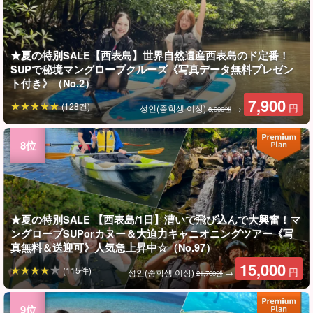
★夏の特別SALE【西表島】世界自然遺産西表島のド定番！
SUPで秘境マングローブクルーズ《写真データ無料プレゼン
ト付き》（No.2）
7,900
(128건)
円
성인(중학생 이상)
→
8,900엔
★夏の特別SALE 【西表島/1日】漕いで飛び込んで大興奮！マ
ングローブSUPorカヌー＆大迫力キャニオニングツアー《写
真無料＆送迎可》人気急上昇中☆（No.97）
15,000
(115件)
円
성인(중학생 이상)
→
21,700엔