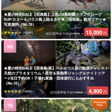
★夏の特別SALE【西表島】人気の3島制覇！マングローグ
SUP/カヌー＆バラス島上陸＆水牛車『由布島』観光ツアー★
写真無料（No.78）
15,000
(162件)
円
성인(중학생 이상)
→
21,700엔
★夏の特別SALE【西表島/夜】ペルセウス座の観測チャンス！
天然のプラネタリウム！星空＆亜熱帯ジャングルナイトツア
ー♪当日予約OK！子連れ家族・団体旅行にもおすすめ
（No.16）
4,900
(149件)
円
성인(중학생 이상)
→
5,900엔