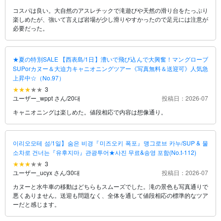
コスパは良い。大自然のアスレチックで滝遊びや天然の滑り台をたっぷり
楽しめたが、強いて言えば岩場が少し滑りやすかったので足元には注意が
必要だった。
★夏の特別SALE 【西表島/1日】漕いで飛び込んで大興奮！マングローブ
SUPorカヌー＆大迫力キャニオニングツアー《写真無料＆送迎可》人気急
上昇中☆（No.97）
3
ユーザー_wppt さん
/
20대
投稿日：2026-07
キャニオニングは楽しめた。値段相応で内容は想像通り。
이리오모테 섬/1일】숨은 비경『미즈오키 폭포』맹그로브 카누/SUP & 물
소차로 건너는『유후지마』관광투어★사진 무료&송영 포함(No.t-112)
3
ユーザー_ucyx さん
/
30대
投稿日：2026-07
カヌーと水牛車の移動はどちらもスムーズでした。滝の景色も写真通りで
悪くありません。送迎も問題なく、全体を通して値段相応の標準的なツア
ーだと感じます。