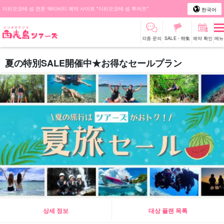
이리오모테 섬 전문 액티비티 예약 사이트 "이리오모테 섬 투어즈"
한국어
각종 문의
SALE・特集
예약 확인
메뉴
夏の特別SALE開催中★お得なセールプラン
상세 정보
대상 플랜 목록