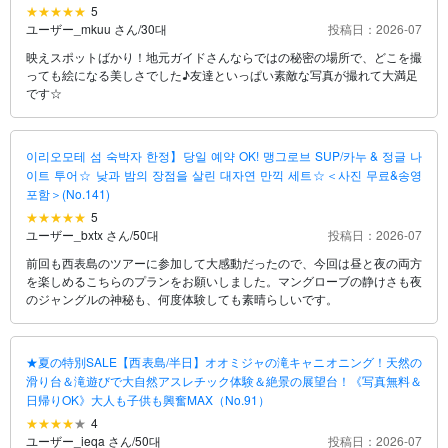
5
ユーザー_mkuu さん
/
30대
投稿日：2026-07
映えスポットばかり！地元ガイドさんならではの秘密の場所で、どこを撮
っても絵になる美しさでした♪友達といっぱい素敵な写真が撮れて大満足
です☆
이리오모테 섬 숙박자 한정】당일 예약 OK! 맹그로브 SUP/카누 & 정글 나
이트 투어☆ 낮과 밤의 장점을 살린 대자연 만끽 세트☆＜사진 무료&송영
포함＞(No.141)
5
ユーザー_bxtx さん
/
50대
投稿日：2026-07
前回も西表島のツアーに参加して大感動だったので、今回は昼と夜の両方
を楽しめるこちらのプランをお願いしました。マングローブの静けさも夜
のジャングルの神秘も、何度体験しても素晴らしいです。
★夏の特別SALE【西表島/半日】オオミジャの滝キャニオニング！天然の
滑り台＆滝遊びで大自然アスレチック体験＆絶景の展望台！《写真無料＆
日帰りOK》大人も子供も興奮MAX（No.91）
4
ユーザー_ieqa さん
/
50대
投稿日：2026-07