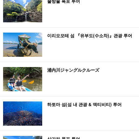
물방울 폭포 투어
이리오모테 섬 『유부도(수소차)』관광 투어
浦内川ジャングルクルーズ
하토마 섬(섬 내 관광 & 액티비티) 투어
상가라 폭포 투어