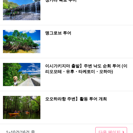
맹그로브 투어
이시가키지마 출발】주변 낙도 순회 투어 (이
리오모테・유후・타케토미・오하마)
오오하라항 주변】활동 투어 개최
다음 페이지
1~10건/16건 중