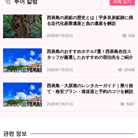
투어 칼럼
목록 보기
西表島の炭鉱の歴史とは｜宇多良炭鉱跡に残
る近代化産業遺産と負の遺産を解説
2026年7月22日
536
西表島のおすすめホテル7選！西表島在住ス
タッフが厳選したおすすめの宿泊先をご紹介
2026年7月22日
23436
西表島・大原港のレンタカーガイド｜乗り捨
て・格安プラン・港送迎と予約のコツを解説
2026年7月21日
5007
관련 정보