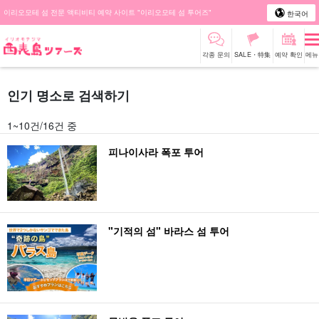
이리오모테 섬 전문 액티비티 예약 사이트 "이리오모테 섬 투어즈"
한국어
각종 문의
SALE・特集
예약 확인
메뉴
인기 명소로 검색하기
1~10건/16건 중
피나이사라 폭포 투어
"기적의 섬" 바라스 섬 투어