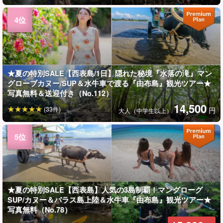
★夏の特別SALE【西表島/1日】隠れた秘境『水落の滝』マン
グローブカヌー/SUP＆水牛車で渡る『由布島』観光ツアー★
写真無料＆送迎付き（No.112）
14,500
(33件)
円
大人（中学生以上）
★夏の特別SALE【西表島】人気の3島制覇！マングローグ
SUP/カヌー＆バラス島上陸＆水牛車『由布島』観光ツアー★
写真無料（No.78）