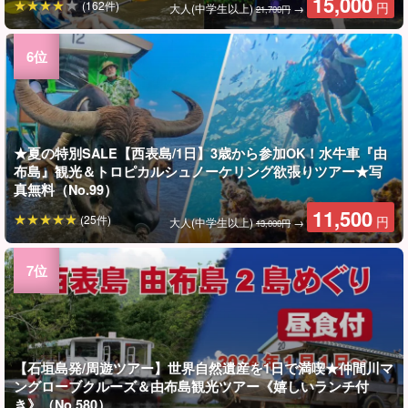
15,000
(162件)
円
大人(中学生以上)
→
21,700円
★夏の特別SALE【西表島/1日】3歳から参加OK！水牛車『由
布島』観光＆トロピカルシュノーケリング欲張りツアー★写
真無料（No.99）
11,500
(25件)
円
大人(中学生以上)
→
13,000円
【石垣島発/周遊ツアー】世界自然遺産を1日で満喫★仲間川マ
ングローブクルーズ＆由布島観光ツアー《嬉しいランチ付
き》（No.580）