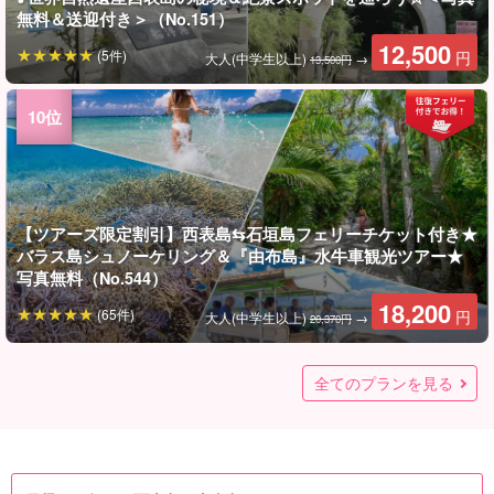
無料＆送迎付き＞（No.151）
12,500
(5件)
円
大人(中学生以上)
→
13,500円
【ツアーズ限定割引】西表島⇆石垣島フェリーチケット付き★
バラス島シュノーケリング＆『由布島』水牛車観光ツアー★
写真無料（No.544）
18,200
(65件)
円
大人(中学生以上)
→
20,370円
【ツアーズ限定割引】西表島⇆石垣島フェリーチケット付き★
【ツアーズ限定割引】西表島⇆石垣島フェリーチケット付き★
【ツアーズ限定割引】西表島⇆石垣島フェリーチケット付き★
【西表島/1日】水牛車に揺られて『由布島』観光＆西表島の亜
【西表島/1日】大人気セット☆神秘のクーラの滝へマングロー
受付停止中：【石垣島発/周遊ツアー/半日午後】仲間川マング
【西表島/1日】観光とアクティビティがセットでお得！水牛車
【西表島/1日】隠れた秘境『水落の滝』マングローブカヌ
【西表島/1日】ガイド付きフォト観光ツアー♪世界自然遺産西
【西表島】人気の3島制覇！マングローグSUP/カヌー＆バラス
【西表島/1日】魅力をギュッと凝縮☆水牛車で渡る『由布島』
【西表島/1日】人気の2島巡り☆水牛車で渡る『由布島』観光
【西表島/1日】穴場のおすすめ！サンガラの滝壺＆由布島（マ
【西表島/1日】人気セット☆由布島＆ピナイサーラの滝（マン
【西表島上原港/1日】定番スポット制覇！ピナイサーラの滝つ
【受付停止】【石垣島発/周遊ツアー】仲間川マングローブク
【受付停止】【石垣島発/周遊ツアー】仲間川マングローブク
【受付停止】【石垣発/添乗員同行】大人気周遊プラン！西表
【西表島/1日】ガイド貸切☆人気の3島制覇！マングローグ
【西表島/1日】ガイド貸切☆観光とアクティビティがセットで
【西表島/1日】マングローブカヌー＆水牛車で渡る由布島巡り
【西表島/1日】マングローブカヌー＆由布島観光の欲ばりプラ
【西表島/1日】仲間川マングローブSUPorカヌー体験＆由布島
キャニオニング（沢下り）＆由布島観光ツアー★写真無料
隠れた秘境『水落の滝』を目指す！マングローブカヌー/SUP
水牛車で渡る『由布島』観光＆西表島ジャングルSUPorカヌ
熱帯ジャングルトレッキングツアー★写真無料（No.79）
ブカヌー＆由布島（水牛車）体験ツアー《3歳から参加OK！
ローブクルーズ＆由布島観光コース《無料送迎＆荷物預り付
で渡る『由布島』観光＆マングローブSUPorカヌー（No.t-
ー/SUP＆水牛車で渡る『由布島』観光ツアー★写真無料＆送
表島の秘境＆絶景スポットを巡ろう☆＜写真無料＆送迎付き
島上陸＆水牛車『由布島』観光ツアー★写真無料（No.t-78）
観光＆キャニオニングツアー★写真無料（No.t-123）
＆奇跡の島『バラス島』シュノーケリングツアー（No.t-100）
ングローブカヌー＆ジャングルトレッキング）ツアー♪《ラン
グローブカヌー＆ジャングルトレッキング）ツアー♪《ラン
ぼマングローブカヌー＆水牛車で行く由布島観光＜写真デー
ルーズ＆由布島観光◆午前半日コース《指定ホテル無料送迎
ルーズ＆由布島観光ツアー《嬉しいランチ付き1日コース》
島・由布島・竹富島 3島めぐりツアー《嬉しいランチ付き》
SUP/カヌー＆バラス島上陸＆水牛車『由布島』観光ツアー★
お得！水牛車で渡る『由布島』観光＆マングローブSUPorカ
☆西表野生生物保護センターにも行く1日満喫ツアー《75歳参
ン！女性ガイド同行で安心☆西表島2大名所を制覇《お子さま
観光☆西表島の2大スポットを満喫《初心者歓迎/写真データ無
全てのプランを見る
（No.545）
＆水牛車で渡る『由布島』観光ツアー★写真無料（No.377）
ーツアー★写真無料（No.546）
絶景ランチ付き》（No.107）
き》イリオモテヤマネコ保護活動の拠点にも☆（No.516）
124）
迎付き（No.t-112）
＞（No.t-151）
チ・送迎付・写真プレゼント》（No.155）
チ・送迎付・写真プレゼント》（No.154）
タプレゼント＞（No.156）
＆無料荷物預り》（No.515）
（No.514）
（No.507）
写真無料（No.160）
ヌー（No.159）
加OK・写真無料》（No.168）
連れ大歓迎・ランチ付き》（No.179）
料》（No.181）
12,000
21,700
14,000
14,000
(10件)
円
円
円
円
大人(中学生以上）
1名様
1名様
1名様
100,000
100,000
15,000
11,800
14,000
18,000
13,500
18,000
18,000
14,000
12,200
14,200
14,900
13,500
17,500
9,000
18,200
20,200
18,200
(2件)
(10件)
(39件)
(40件)
(18件)
(15件)
(21件)
(80件)
(138件)
(148件)
円
円
円
円
円
円
円
円
円
円
円
円
円
円
円
円
円
円
円
1組（5名様まで）
1組（5名様まで）
大人（中学生以上）
大人（中学生以上）
大人（12歳以上）
大人(中学生以上)
大人(中学生以上)
大人(中学生以上)
1名様
1名様
1名様
1名様
1名様
大人
大人
1名様
大人(中学生以上)
大人(中学生以上)
大人(中学生以上)
→
→
→
20,370円
24,370円
20,370円