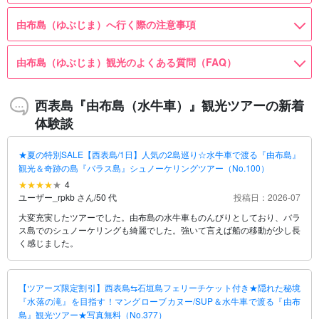
由布島（ゆぶじま）へ行く際の注意事項
由布島（ゆぶじま）観光のよくある質問（FAQ）
西表島『由布島（水牛車）』観光ツアーの新着
体験談
★夏の特別SALE【西表島/1日】人気の2島巡り☆水牛車で渡る『由布島』
観光＆奇跡の島『バラス島』シュノーケリングツアー（No.100）
4
ユーザー_rpkb さん
/
50 代
投稿日：2026-07
大変充実したツアーでした。由布島の水牛車ものんびりとしており、バラ
ス島でのシュノーケリングも綺麗でした。強いて言えば船の移動が少し長
く感じました。
【ツアーズ限定割引】西表島⇆石垣島フェリーチケット付き★隠れた秘境
『水落の滝』を目指す！マングローブカヌー/SUP＆水牛車で渡る『由布
島』観光ツアー★写真無料（No.377）