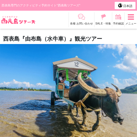
西表島専門のアクティビティ予約サイト"西表島ツアーズ"
日本語
各種 お問い合わせ
SALE・特集
予約確認
メニュー
西表島『由布島（水牛車）』観光ツアー