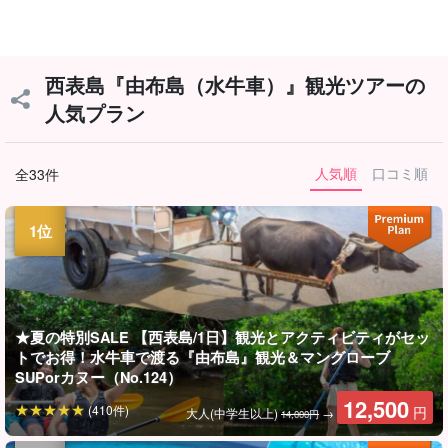
西表島『由布島（水牛車）』観光ツアーの
人気プラン
人気順
口コミ順
全33件
★夏の特別SALE 【西表島/1日】観光とアクティビティがセッ
トでお得！水牛車で渡る『由布島』観光＆マングローブ
SUPorカヌー（No.124）
12,500
(410件)
円
大人(中学生以上)
→
14,000円