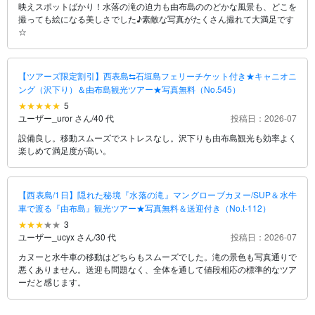
映えスポットばかり！水落の滝の迫力も由布島ののどかな風景も、どこを
撮っても絵になる美しさでした♪素敵な写真がたくさん撮れて大満足です
☆
【ツアーズ限定割引】西表島⇆石垣島フェリーチケット付き★キャニオニ
ング（沢下り）＆由布島観光ツアー★写真無料（No.545）
5
ユーザー_uror さん
/
40 代
投稿日：2026-07
設備良し。移動スムーズでストレスなし。沢下りも由布島観光も効率よく
楽しめて満足度が高い。
【西表島/1日】隠れた秘境『水落の滝』マングローブカヌー/SUP＆水牛
車で渡る『由布島』観光ツアー★写真無料＆送迎付き（No.t-112）
3
ユーザー_ucyx さん
/
30 代
投稿日：2026-07
カヌーと水牛車の移動はどちらもスムーズでした。滝の景色も写真通りで
悪くありません。送迎も問題なく、全体を通して値段相応の標準的なツア
ーだと感じます。