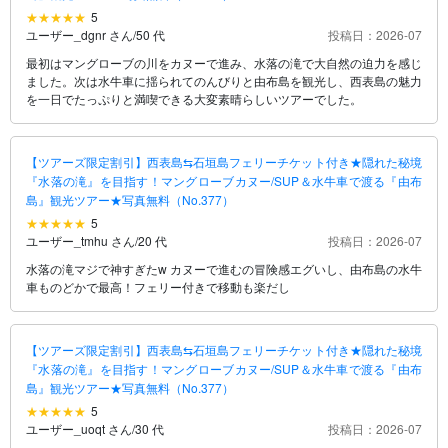
5
ユーザー_dgnr さん
/
50 代
投稿日：2026-07
最初はマングローブの川をカヌーで進み、水落の滝で大自然の迫力を感じ
ました。次は水牛車に揺られてのんびりと由布島を観光し、西表島の魅力
を一日でたっぷりと満喫できる大変素晴らしいツアーでした。
【ツアーズ限定割引】西表島⇆石垣島フェリーチケット付き★隠れた秘境
『水落の滝』を目指す！マングローブカヌー/SUP＆水牛車で渡る『由布
島』観光ツアー★写真無料（No.377）
5
ユーザー_tmhu さん
/
20 代
投稿日：2026-07
水落の滝マジで神すぎたw カヌーで進むの冒険感エグいし、由布島の水牛
車ものどかで最高！フェリー付きで移動も楽だし
【ツアーズ限定割引】西表島⇆石垣島フェリーチケット付き★隠れた秘境
『水落の滝』を目指す！マングローブカヌー/SUP＆水牛車で渡る『由布
島』観光ツアー★写真無料（No.377）
5
ユーザー_uoqt さん
/
30 代
投稿日：2026-07