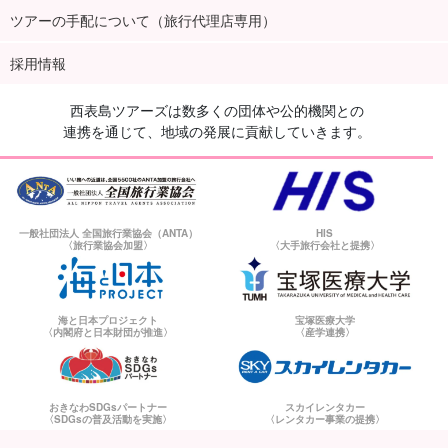
ツアーの手配について（旅行代理店専用）
採用情報
西表島ツアーズは数多くの団体や公的機関との
連携を通じて、地域の発展に貢献していきます。
一般社団法人 全国旅行業協会（ANTA）
HIS
〈旅行業協会加盟〉
〈大手旅行会社と提携〉
海と日本プロジェクト
宝塚医療大学
〈内閣府と日本財団が推進〉
〈産学連携〉
おきなわSDGsパートナー
スカイレンタカー
〈SDGsの普及活動を実施〉
〈レンタカー事業の提携〉