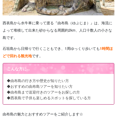
西表島から水牛車に乗って渡る『由布島（ゆぶじま）』は、海流に
よって堆積して出来た砂からなる周囲約2km、人口十数人の小さな
島です。
石垣島から日帰りで行くこともでき、1周ゆっくり歩いても
1時間ほ
どで回れる観光地
です。
こんな方に...
◆由布島の行き方や歴史が知りたい方
◆おすすめの由布島ツアーを知りたい方
◆由布島まで送迎付きのツアーをお探しの方
◆西表島で子供も楽しめるスポットを探している方
由布島の魅力とおすすめツアーをご紹介します☆