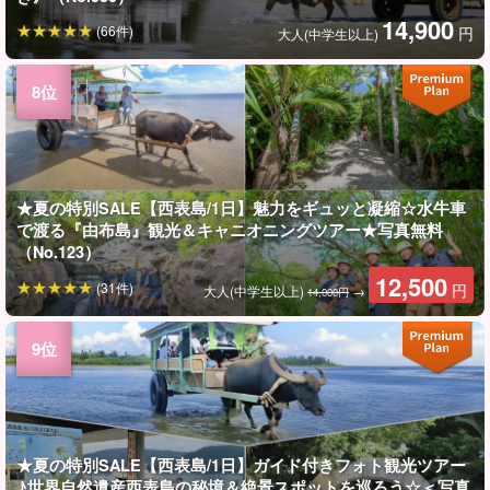
14,900
(66件)
円
大人(中学生以上)
★夏の特別SALE【西表島/1日】魅力をギュッと凝縮☆水牛車
で渡る『由布島』観光＆キャニオニングツアー★写真無料
（No.123）
12,500
(31件)
円
大人(中学生以上)
→
14,000円
★夏の特別SALE【西表島/1日】ガイド付きフォト観光ツアー
♪世界自然遺産西表島の秘境＆絶景スポットを巡ろう☆＜写真