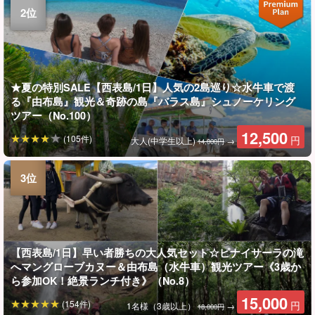
★夏の特別SALE【西表島/1日】人気の2島巡り☆水牛車で渡
る『由布島』観光＆奇跡の島『バラス島』シュノーケリング
ツアー（No.100）
12,500
(105件)
円
大人(中学生以上)
→
14,000円
【西表島/1日】早い者勝ちの大人気セット☆ピナイサーラの滝
へマングローブカヌー＆由布島（水牛車）観光ツアー《3歳か
ら参加OK！絶景ランチ付き》（No.8）
15,000
(154件)
円
1名様（3歳以上）
→
18,000円