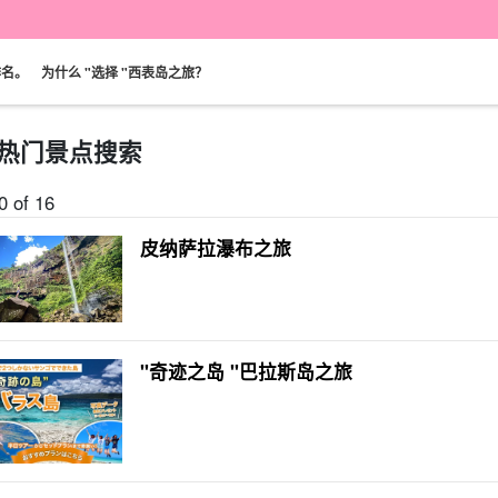
排名。
为什么 "选择 "西表岛之旅？
热门景点搜索
0 of 16
可当天预订
超值折扣
保险费
西表岛 "瀑布"。
巴拉斯岛之旅
规划
设计图
选定计划
观光
皮纳萨拉瀑布之旅
"奇迹之岛 "巴拉斯岛之旅