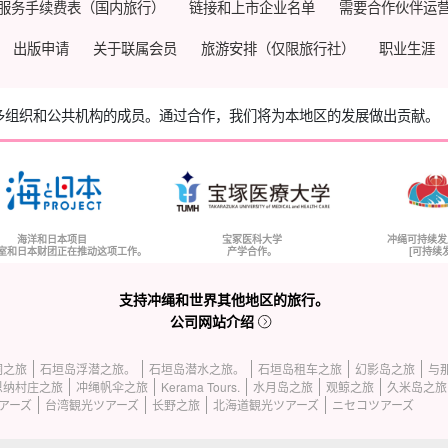
服务手续费表（国内旅行）
链接和上市企业名单
需要合作伙伴运
出版申请
关于联属会员
旅游安排（仅限旅行社）
职业生涯
多组织和公共机构的成员。
通过合作，我们将为本地区的发展做出贡献。
海洋和日本项目
宝冢医科大学
冲绳可持续发
室和日本财团正在推动这项工作。
产学合作。
[可持续
支持冲绳和世界其他地区的旅行。
公司网站介绍
洞之旅
石垣岛浮潜之旅。
石垣岛潜水之旅。
石垣岛租车之旅
幻影岛之旅
与
恩纳村庄之旅
冲绳帆伞之旅
Kerama Tours.
水月岛之旅
观鲸之旅
久米岛之旅
アーズ
台湾観光ツアーズ
长野之旅
北海道観光ツアーズ
ニセコツアーズ