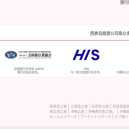
旅行
西表岛旅游公司是众
全国旅行社协会 (ANTA)
HIS
旅行社协会会员。
与一家大型旅行社合作。
内阁办公
西表岛之旅
小滨岛之旅
石垣岛之旅
石垣岛蓝
南瓜洞之旅
冲绳之旅
冲绳燕巴鲁之旅。
冲绳
ホノルルツアーズ
プーケットツアーズ
セブ島ツ