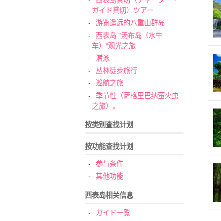
ガイド貸切）ツアー
游览遥远的八重山群岛
西表岛 "汤布岛（水牛
车）"观光之旅
潜泳
丛林徒步旅行
巡航之旅
季节性（萨格里巴纳萤火虫
之旅）。
按类别查找计划
按功能查找计划
参与条件
其他功能
西表岛相关信息
ガイド一覧