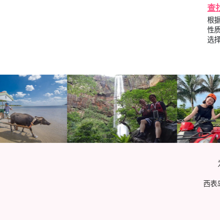
查
根
性
选
西表