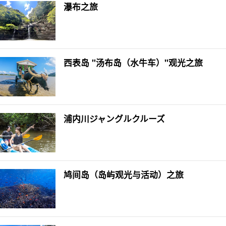
瀑布之旅
西表岛 "汤布岛（水牛车）"观光之旅
浦内川ジャングルクルーズ
鸠间岛（岛屿观光与活动）之旅