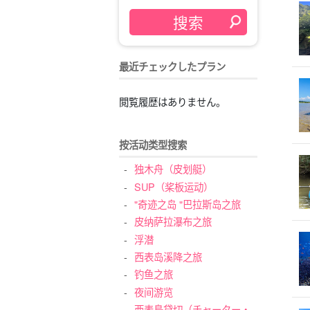
最近チェックしたプラン
閲覧履歴はありません。
按活动类型搜索
独木舟（皮划艇）
SUP（桨板运动）
"奇迹之岛 "巴拉斯岛之旅
皮纳萨拉瀑布之旅
浮潜
西表岛溪降之旅
钓鱼之旅
夜间游览
西表島貸切（チャーター・