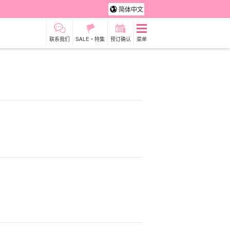
简体中文
联系我们
SALE・特集
预订确认
菜单
租车
观光旅游