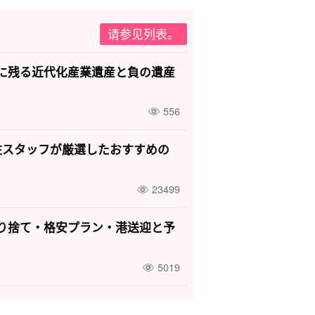
请参见列表。
に残る近代化産業遺産と負の遺産
556
住スタッフが厳選したおすすめの
23499
り捨て・格安プラン・港送迎と予
5019