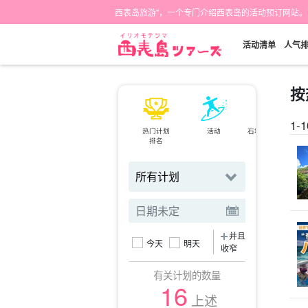
西表岛旅游"，一个专门介绍西表岛的活动预订网站。
活动清单
人气
按
1-1
热门计划
活动
石垣岛⇄西表岛
排名
小轮
并且
今天
明天
收窄
有关计划的数量
16
上述