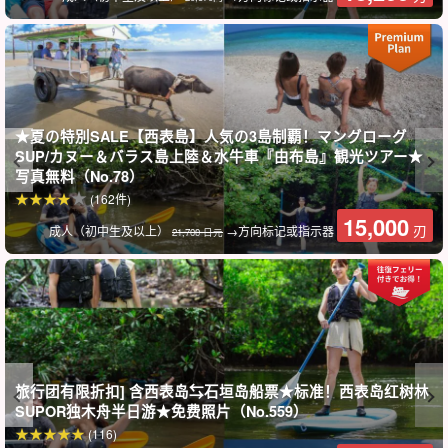
カヌー中の写真はガイドにおまかせ！データは
AirDropやLINEで
そのままお渡しします
♪
シャワー・貴重品預かり完備で安心◎
大原港解散なので、石垣島への移動もラクです。
★夏の特別SALE【西表島】人気の3島制覇！マングローグ
SUP/カヌー＆バラス島上陸＆水牛車『由布島』観光ツアー★
⬇︎ 此游览项目也值得推荐： ⬇︎
写真無料（No.78）
(162件)
15,000
刃
成人（初中生及以上）
→方向标记或指示器
21,700 日元
旅行团有限折扣] 含西表岛⇆石垣岛船票★标准！西表岛红树林
SUPOR独木舟半日游★免费照片（No.559）
(116)