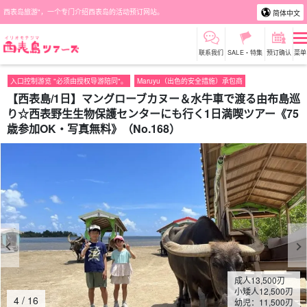
西表岛旅游"，一个专门介绍西表岛的活动预订网站。
简体中文
联系我们
SALE・特集
预订确认
菜单
入口控制游览 "必须由授权导游陪同"。
Maruyu（出色的安全措施）承包商
【西表島/1日】マングローブカヌー＆水牛車で渡る由布島巡
り☆西表野生生物保護センターにも行く1日満喫ツアー《75
歳参加OK・写真無料》（No.168）
成人
13,500
刃
小矮人
12,500
刃
4
/
16
幼児：
11,500
刃