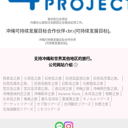
海洋和日本项目
内阁办公室和日本财团正在推动这项工作。
冲绳可持续发展目标合作伙伴
[可持续发展目标]。
支持冲绳和世界其他地区的旅行。
公司网站介绍
西表岛之旅
小滨岛之旅
石垣岛之旅
石垣岛蓝洞之旅
石垣岛浮潜之旅。
石垣岛潜水之旅。
石垣岛租车之旅
幻影岛之旅
与那国岛之旅
宫古岛之旅
宫古岛浮潜之旅。
南瓜洞之旅
冲绳之旅
冲绳燕巴鲁之旅。
冲绳恩纳村庄之旅
冲绳帆伞之旅
Kerama Tours.
水月岛之旅
观鲸之旅
久米岛之旅
奄美之旅
屋久岛活动
夏威夷之旅
ホノルルツアーズ
プーケットツアーズ
セブ島ツアーズ
台湾観光ツアーズ
长野之旅
北海道観光ツアーズ
ニセコツアーズ