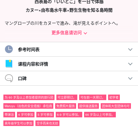
西表島の「いいとこ」を一日で体感
カヌー×由布島水牛車×野生生物を知る島時間
マングローブの川をカヌーで進み、滝が見えるポイントへ。
更多信息请访问
水牛車で由布島に渡って
、のんびり南国気分☆
野生生物保護センターも巡る、いいとこ取りの一日旅。
参考时间表
建议。
课程内容和详情
◆
安全対策優良業者◎
口碑
◆水牛車で由布島へ渡る南国島時間
◆送迎OK！
シャワー・貴重品預かり完備
◆ 导游拍摄的所有照片均免费赠送。
为 60 岁及以上参加者提供的旅行团
可立即预订。
可在前一天预订。
初学者
◆西表野生生物保護センターで学びの時間もあり
Maruyu（出色的安全措施）承包商
免费照片服务
提供接送服务
团体和大型团体均可
◆初心者・体力に自信がない方も安心！
手ぶら参加OK
带淋浴
4 岁可参加
5 岁可参加
6-9 岁可以参加。
66 岁及以上可参加。
◆のんびりカヌーでピナイサーラの滝が見えるポイントへ
高年级学生可以参加
空手而来也无妨