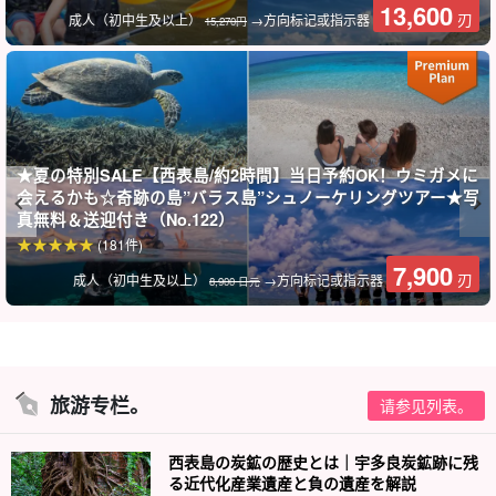
13,600
刃
成人（初中生及以上）
→方向标记或指示器
15,270円
★夏の特別SALE【西表島/約2時間】当日予約OK！ウミガメに
会えるかも☆奇跡の島”バラス島”シュノーケリングツアー★写
真無料＆送迎付き（No.122）
(181件)
7,900
刃
成人（初中生及以上）
→方向标记或指示器
8,900 日元
旅游专栏。
请参见列表。
西表島の炭鉱の歴史とは｜宇多良炭鉱跡に残
る近代化産業遺産と負の遺産を解説