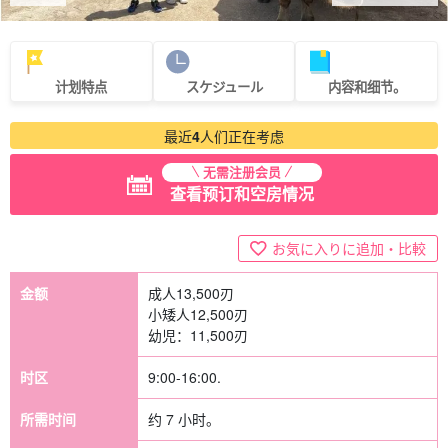
计划特点
スケジュール
内容和细节。
最近
4
人们正在考虑
无需注册会员
查看预订和空房情况
お気に入りに追加・比較
金额
成人
13,500
刃
小矮人
12,500
刃
幼児：
11,500
刃
时区
9:00-16:00.
所需时间
约 7 小时。