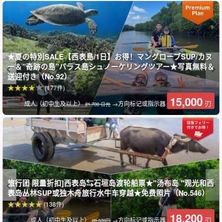
穏やかなマングローブ川を進みながら、西表島の自然をのんびり
味わえます。
★夏の特別SALE【西表島/1日】お得！マングローブSUP/カヌ
ー＆”奇跡の島”バラス島シュノーケリングツアー★写真無料＆
送迎付き（No.92）
(177件)
15,000
刃
成人（初中生及以上）
→方向标记或指示器
21,700 日元
旅行团 限量折扣]西表岛⇆石垣岛渡轮船票★"汤布岛 "观光和西
表岛丛林SUP或独木舟旅行水牛车穿越★免费照片（No.546）
写真無料＆移動もラクラク
(138件)
18,200
刃
成人（初中生及以上）
→方向标记或指示器
20,370円