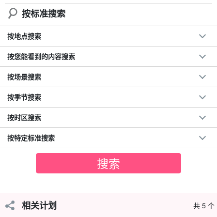
按标准搜索
按地点搜索
按您能看到的内容搜索
按场景搜索
按季节搜索
按时区搜索
按特定标准搜索
トレッキングなし！
癒し重視の“のんびり”コース
ハードな山登りはなし
！ゆったりペースで、初めての方も安心です
相关计划
◎
共 5 个