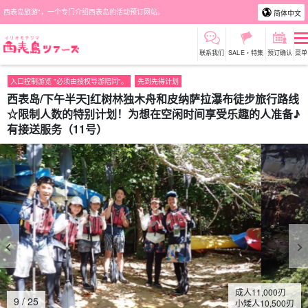
西表岛旅游"，一个专门介绍西表岛的活动预订网站。
简体中文
联系我们
SALE・特集
预订确认
菜单
入口控制游览 "必须由授权导游陪同"。
先到先得计划
西表岛/下午半天]红树林独木舟和皮纳萨拉瀑布徒步旅行路线
☆限制人数的特别计划！为想在空闲时间享受乐趣的人准备♪
有接送服务（11号）
成人
11,000
刃
10
/
25
小矮人
10,500
刃