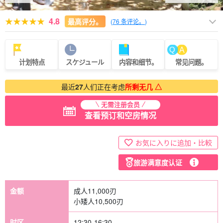
4.8
最高评分。
(
76 条评论。
)
计划特点
スケジュール
内容和细节。
常见问题。
最近
27
人们正在考虑
所剩无几 △
无需注册会员
查看预订和空房情况
お気に入りに追加・比較
旅游满意度认证
金额
成人
11,000
刃
小矮人
10,500
刃
时区
12:30-16:30.