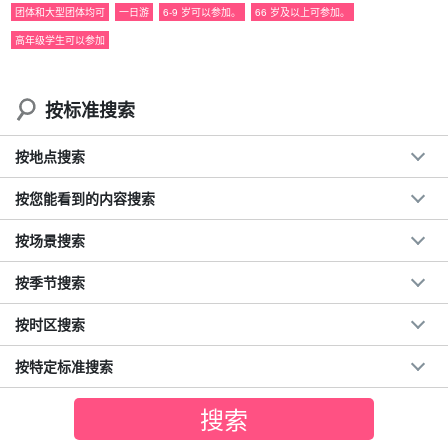
团体和大型团体均可
一日游
6-9 岁可以参加。
66 岁及以上可参加。
建议。
高年级学生可以参加
◆ 石垣岛一日游 OK
◆
仅限提前预订者
这里是一个非常受欢迎的景点
按标准搜索
能够在短时间内提供全面的体验！
适合体力不支或初学者。
按地点搜索
◆ "
竹富町旅游指南
由注册导游带领。
◆由经验丰富的导游提供支持
按您能看到的内容搜索
◆ 麻烦
无需申请入境
*原则上，您需要在其他预订网站上申请。
按场景搜索
◆ 您可以在上午玩得尽兴后继续参加活动
按季节搜索
按时区搜索
按特定标准搜索