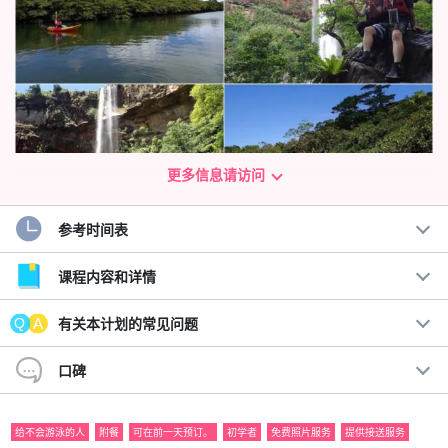
更多信息请访问
参考时间表
儿童也可参与☆ 参观壮观的皮纳萨拉瀑布！
课程内容和详情
红树林独木舟和徒步之旅
有关本计划的常见问题
冲绳县最大
这是一条轻松的半日路线，带您前往 54 米高的 "皮纳萨
拉瀑布 "的瀑布盆地！
口碑
世界自然遗产 "西表岛 "的独特规定限制了每天的游客人数。
尽早预
给不会游泳的人
附餐
可在前一天预订。
初学者
免费照片服务
提供接送服务
订
欢迎来到石垣岛。也欢迎从石垣岛出发的一日游☆。