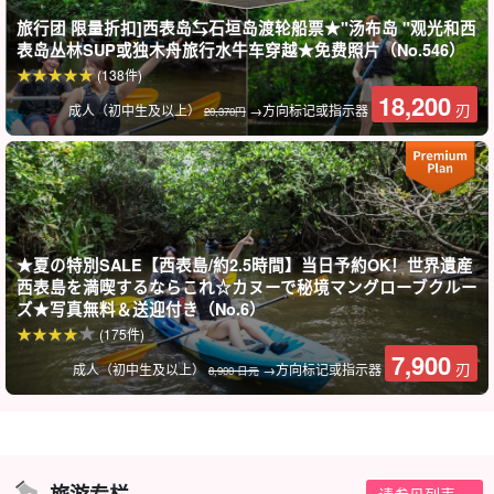
收眼底。54 米的落差使其成为一个强大而壮观的观景点。
旅行团 限量折扣]西表岛⇆石垣岛渡轮船票★"汤布岛 "观光和西
表岛丛林SUP或独木舟旅行水牛车穿越★免费照片（No.546）
Pinaisara 这个名字来源于 "Pinaisara = 胡子 "和 "Saara = 下垂"。
(138件)
名字的由来是因为皮纳萨拉像龙须一样垂下来。
18,200
刃
成人（初中生及以上）
→方向标记或指示器
20,370円
★夏の特別SALE【西表島/約2.5時間】当日予約OK！世界遺産
西表島を満喫するならこれ☆カヌーで秘境マングローブクルー
ズ★写真無料＆送迎付き（No.6）
(175件)
7,900
刃
成人（初中生及以上）
→方向标记或指示器
8,900 日元
经验丰富的导游提供全面支持。
旅游专栏。
请参见列表。