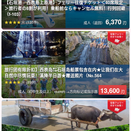
【石垣港⇔西表島上原港】フェリー往復チケット＜40席限定
◆ 希望在相对空闲的时间享受生活的人。
＞旅行者の8割が利用！乗船前ならキャンセル無料！行列回避
◆ 从石垣岛出发，想去西表岛一日游的人。
（f-103）
6,370
(135件)
刃
成人（返回）
旅行团有限折扣】西表岛⇆石垣岛船票包含在内★让我们在大
自然中尽情玩耍！溪降半日游★赠送照片（No.564
(89例)
13,600
刃
成人（初中生及以上）
→方向标记或指示器
15,270円
皮纳萨拉瀑布
皮纳萨拉瀑布
冲绳县最大、落差最大的瀑布。
从山顶俯瞰，美景尽