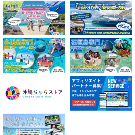
西表岛/1日] 早起鸟儿最爱的套餐☆红树林泛舟皮纳萨拉
瀑布和由布岛（水牛车）观光之旅《3岁以上儿童也可
参加》！
开始时间9:00-16:30.
所要时间时间：约 7.5 小时
→方向标记或指示器
15,000
刃
18,000 日元。