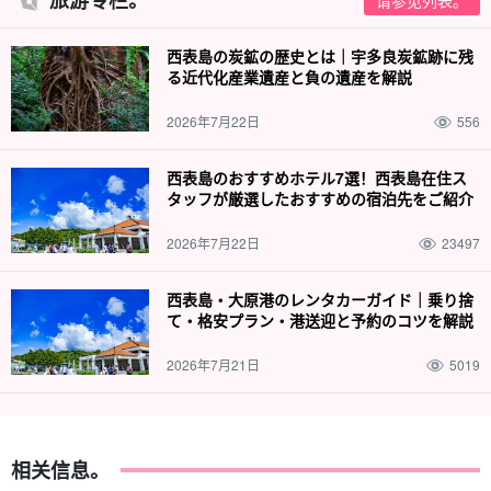
西表岛的丛林中栖息着亚热带地区独有的动植物群，光是欣赏这些
动植物就让人兴奋不已。
您还可以享受森林浴，让身心焕然一新！
西表島の炭鉱の歴史とは｜宇多良炭鉱跡に残
る近代化産業遺産と負の遺産を解説
*本计划适用于皮纳萨拉号。
仅瀑布壶
转到
2026年7月22日
556
⬇︎，这是一个前往瀑布顶端的计划
西表島のおすすめホテル7選！西表島在住ス
西表岛/1天]前往Pinaisara瀑布顶端和瀑布盆地！人数有
タッフが厳選したおすすめの宿泊先をご紹介
限的特别行程☆红树林独木舟和徒步旅行路线♪从瀑布
顶端眺望的景色一定会令人印象深刻♪附带午餐（12
开始时间9:00-16:00.
号）
2026年7月22日
23497
所要时间：约 6.5 小时。
14,000 日元。
西表島・大原港のレンタカーガイド｜乗り捨
⬇︎ 用于上午课程
て・格安プラン・港送迎と予約のコツを解説
西表岛/半日上午]红树林独木舟和皮纳萨拉瀑布徒步旅行
2026年7月21日
5019
路线早起的鸟儿有虫吃 (提供接送服务，无需申请)
(No.10)
开始时间9:00-13:00.
所要时间：约 4 小时。
11,000 日元
相关信息。
⬇︎ 汤布岛和套餐在此提供。