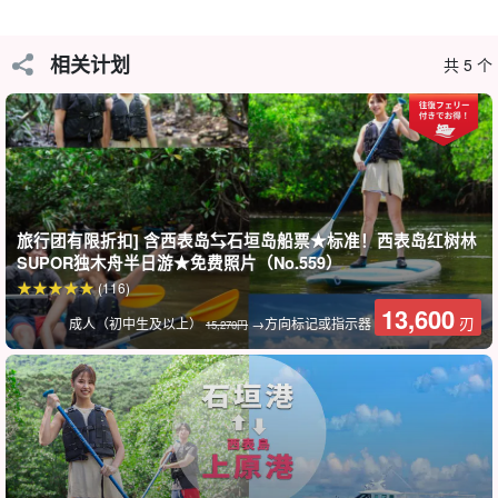
相关计划
共 5 个
岛上超过 901 TP3T 的面积是亚热带丛林！
红树林独木舟--稳定而安全
旅行团有限折扣] 含西表岛⇆石垣岛船票★标准！西表岛红树林
SUPOR独木舟半日游★免费照片（No.559）
所使用的独木舟非常稳定，即使是初学者也能很快学会驾驶，所以
(116)
请放心加入我们的行列。
13,600
刃
成人（初中生及以上）
→方向标记或指示器
15,270円
它们有单座和双座两种，如果您有年幼的孩子，建议选择双座！
为...
◆ 有孩子。
对自己的身体素质缺乏信心。
◆ 下午想去西表岛游玩的游客。