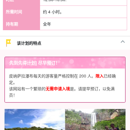
所需时间
约 4 小时。
持有期
全年
该计划的特点
先到先得计划] 尽早预订！
皮纳萨拉瀑布每天的游客量严格控制在 200 人。
限入
已经确
定。
该网站有一个繁琐的
无需申请入境
是。请提早预订，以免满
员！