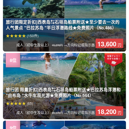
旅行团限定折扣]西表岛⇆石垣岛船票附送★至少要去一次的
人气景点 "巴拉苏岛 "半日浮潜路线★免费照片（No.486）
(150件)
13,600
刃
成人（初中生及以上）
→方向标记或指示器
15,270円
旅行团 限量折扣]西表岛⇆石垣岛船票附送★巴拉苏岛浮潜和
"由布岛 "水牛车观光游★免费照片（No.544）
(65)
18,200
刃
成人（初中生及以上）
→方向标记或指示器
20,370円