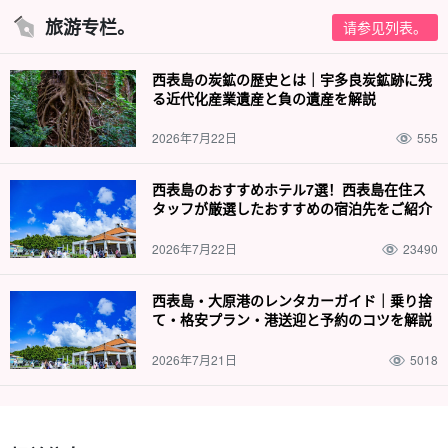
旅游专栏。
请参见列表。
西表島の炭鉱の歴史とは｜宇多良炭鉱跡に残
る近代化産業遺産と負の遺産を解説
2026年7月22日
555
西表島のおすすめホテル7選！西表島在住ス
タッフが厳選したおすすめの宿泊先をご紹介
2026年7月22日
23490
西表島・大原港のレンタカーガイド｜乗り捨
て・格安プラン・港送迎と予約のコツを解説
2026年7月21日
5018