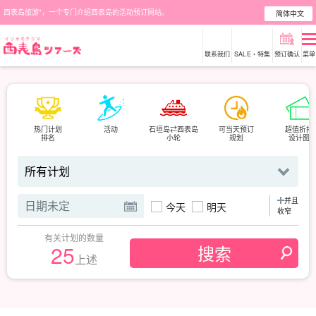
西表岛旅游"，一个专门介绍西表岛的活动预订网站。
简体中文
联系我们
SALE・特集
预订确认
菜单
热门计划
活动
石垣岛⇄西表岛
可当天预订
超值折扣
排名
小轮
规划
设计图
并且
今天
明天
收窄
有关计划的数量
25
上述