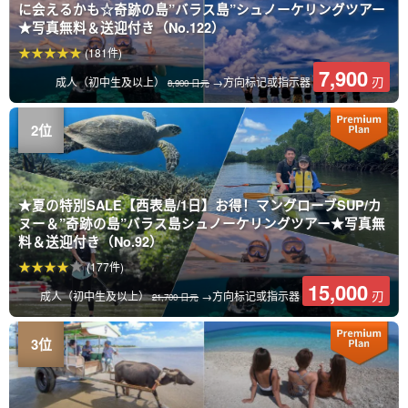
に会えるかも☆奇跡の島”バラス島”シュノーケリングツアー
★写真無料＆送迎付き（No.122）
(181件)
7,900
刃
成人（初中生及以上）
→方向标记或指示器
8,900 日元
★夏の特別SALE【西表島/1日】お得！マングローブSUP/カ
ヌー＆”奇跡の島”バラス島シュノーケリングツアー★写真無
料＆送迎付き（No.92）
(177件)
15,000
刃
成人（初中生及以上）
→方向标记或指示器
21,700 日元