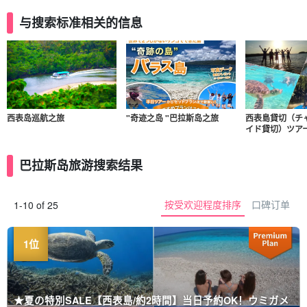
与搜索标准相关的信息
西表岛巡航之旅
"奇迹之岛 "巴拉斯岛之旅
西表島貸切（チ
イド貸切）ツア
巴拉斯岛旅游搜索结果
按受欢迎程度排序
口碑订单
1-10 of 25
★夏の特別SALE【西表島/約2時間】当日予約OK！ウミガメ