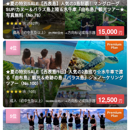
★夏の特別SALE【西表島】人気の3島制覇！マングローグ
SUP/カヌー＆バラス島上陸＆水牛車『由布島』観光ツアー★
写真無料（No.78）
(162件)
15,000
刃
成人（初中生及以上）
→方向标记或指示器
21,700 日元
★夏の特別SALE【西表島/1日】人気の2島巡り☆水牛車で渡
る『由布島』観光＆奇跡の島『バラス島』シュノーケリング
ツアー（No.100）
(105)
12,500
刃
成人（初中生及以上）
→方向标记或指示器
14,000 日元。