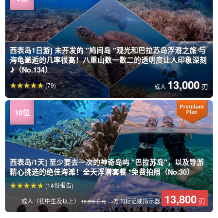
西表岛1日游] 未开发的 "鸠间岛 "观光和巴拉苏岛浮潜之旅 与
海龟邂逅的几率很高！八重山数一数二的透明度让人印象深刻
♪（No.134）
13,000
(79)
刃
成人
西表岛/1天] 至少要去一次的神奇岛屿 "巴拉苏岛"，以及导游
精心挑选的绝佳海滩！全天浮潜套餐 *免费拍照（No.30）
(14份报告)
13,800
刃
成人（初中生及以上）
→方向标记或指示器
19 800 日元