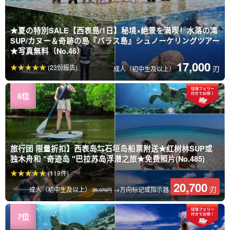
★夏の特別SALE【西表島/1日】秘境×絶景を満喫！水落の滝
SUP/カヌー＆奇跡の島『バラス島』シュノーケリングツアー
★写真無料（No.46）
17,000
(23份报告)
刃
成人（初中生及以上）
旅行团 限量折扣】西表岛⇆石垣岛船票附送★红树林SUP或
独木舟和 "奇迹岛 "巴拉苏岛浮潜之旅★免费照片(No.485)
(119件)
20,700
刃
成人（初中生及以上）
→方向标记或指示器
28,070円