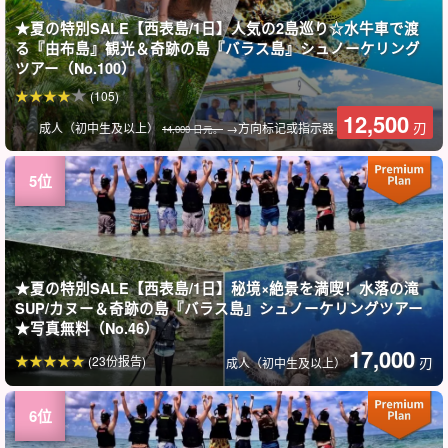
★夏の特別SALE【西表島/1日】人気の2島巡り☆水牛車で渡
る『由布島』観光＆奇跡の島『バラス島』シュノーケリング
ツアー（No.100）
(105)
12,500
刃
成人（初中生及以上）
→方向标记或指示器
14,000 日元。
★夏の特別SALE【西表島/1日】秘境×絶景を満喫！水落の滝
SUP/カヌー＆奇跡の島『バラス島』シュノーケリングツアー
★写真無料（No.46）
17,000
(23份报告)
刃
成人（初中生及以上）