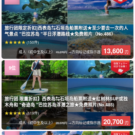
旅行团限定折扣]西表岛⇆石垣岛船票附送★至少要去一次的人
气景点 "巴拉苏岛 "半日浮潜路线★免费照片（No.486）
(150件)
13,600
刃
成人（初中生及以上）
→方向标记或指示器
15,270円
旅行团 限量折扣】西表岛⇆石垣岛船票附送★红树林SUP或独
木舟和 "奇迹岛 "巴拉苏岛浮潜之旅★免费照片(No.485)
(119件)
20,700
刃
成人（初中生及以上）
→方向标记或指示器
28,070円