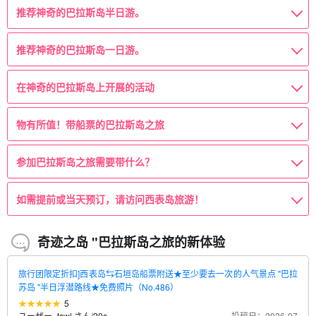
推荐神奇的巴拉斯岛半日游。
推荐神奇的巴拉斯岛一日游。
在神奇的巴拉斯岛上开展的活动
物有所值！带船票的巴拉斯岛之旅
参加巴拉斯岛之旅需要带什么？
如需提前或当天预订，请访问西表岛旅游！
奇迹之岛 "巴拉斯岛之旅的新体验
旅行团限定折扣]西表岛⇆石垣岛船票附送★至少要去一次的人气景点 "巴拉
苏岛 "半日浮潜路线★免费照片（No.486）
5
ユーザー_tswl さん
/
20s.
投稿日：2026-07