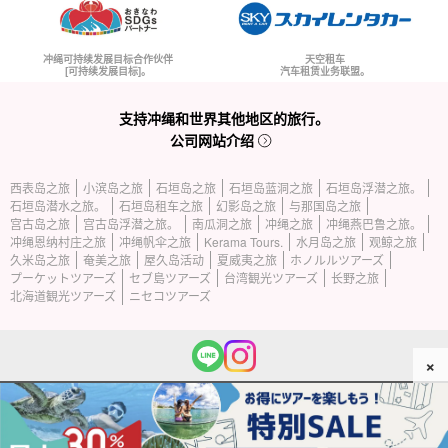
冲绳可持续发展目标合作伙伴
天空租车
[可持续发展目标]。
汽车租赁业务联盟。
支持冲绳和世界其他地区的旅行。
公司网站介绍
西表岛之旅
小滨岛之旅
石垣岛之旅
石垣岛蓝洞之旅
石垣岛浮潜之旅。
石垣岛潜水之旅。
石垣岛租车之旅
幻影岛之旅
与那国岛之旅
宫古岛之旅
宫古岛浮潜之旅。
南瓜洞之旅
冲绳之旅
冲绳燕巴鲁之旅。
冲绳恩纳村庄之旅
冲绳帆伞之旅
Kerama Tours.
水月岛之旅
观鲸之旅
久米岛之旅
奄美之旅
屋久岛活动
夏威夷之旅
ホノルルツアーズ
プーケットツアーズ
セブ島ツアーズ
台湾観光ツアーズ
长野之旅
北海道観光ツアーズ
ニセコツアーズ
×
(c) 2026 西表岛旅游公司版权所有。.