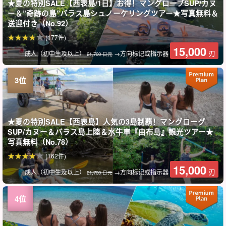
★夏の特別SALE【西表島/1日】お得！マングローブSUP/カヌ
ー＆”奇跡の島”バラス島シュノーケリングツアー★写真無料＆
送迎付き（No.92）
(177件)
15,000
刃
成人（初中生及以上）
→方向标记或指示器
21,700 日元
★夏の特別SALE【西表島】人気の3島制覇！マングローグ
SUP/カヌー＆バラス島上陸＆水牛車『由布島』観光ツアー★
写真無料（No.78）
(162件)
15,000
刃
成人（初中生及以上）
→方向标记或指示器
21,700 日元