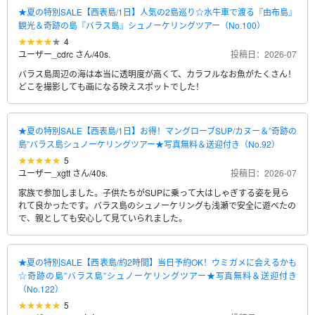
★夏の特別SALE【西表島/1日】人気の2島巡り☆水牛車で渡る『由布島』
観光＆奇跡の島『バラス島』シュノーケリングツアー（No.100）
4
ユーザー_cdrc さん
/
40s.
投稿日：2026-07
バラス島周辺の海は本当に透明度が高くて、カラフルなお魚がたくさん！
どこを撮影しても画になる映えスポットでした！
★夏の特別SALE【西表島/1日】お得！マングローブSUP/カヌー＆”奇跡の
島”バラス島シュノーケリングツアー★写真無料＆送迎付き（No.92）
5
ユーザー_xgtt さん
/
40s.
投稿日：2026-07
家族で参加しました。子供たちがSUPに乗って大はしゃぎする姿を見ら
れて良かったです。バラス島のシュノーケリングも浅瀬で安全に遊べたの
で、親としても安心して見ていられました。
★夏の特別SALE【西表島/約2時間】当日予約OK！ウミガメに会えるかも
☆奇跡の島”バラス島”シュノーケリングツアー★写真無料＆送迎付き
（No.122）
5