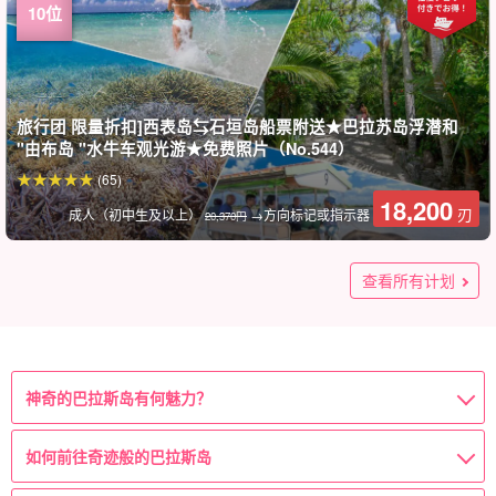
旅行团 限量折扣]西表岛⇆石垣岛船票附送★巴拉苏岛浮潜和
"由布岛 "水牛车观光游★免费照片（No.544）
(65)
18,200
刃
成人（初中生及以上）
→方向标记或指示器
20,370円
有限折扣】西表岛⇆石垣岛渡轮船票★享受未开发地区×壮观景
旅行团 限量折扣] 西表岛⇆石垣岛附船票★芭拉苏岛浮潜溪降之
西表岛1日]红树林SUP/独木舟和 "奇迹之岛 "巴拉苏岛浮潜私人
仅限西表岛客人] 欣赏奇迹之岛和日落☆芭拉苏岛浮潜和日落
西表岛1日]享受世界遗产的大自然☆一日游 OK！巴拉苏岛浮潜
西表岛/1天]包车向导☆征服人气三岛！红树林SUP/独木舟&巴
西表岛/1天] 至少要去一次的神奇岛屿 "巴拉苏岛"，以及导游精
西表岛/1天]私人导游☆豪华VIP包车计划灵活的支援◎我们的节
西表岛1日游] 未开发的 "鸠间岛 "观光和巴拉苏岛浮潜之旅 与海
★夏の特別SALE【西表島/約2時間】SNS映えする最高の一枚
★夏の特別SALE【西表島/約2.5時間】ニモ・クラッシュに会
西表岛/2 小时] 当天预订即可！您可能会看到海龟☆奇迹之岛
西表岛] 人气三岛观光之旅！红树林SUP/独木舟&巴拉苏岛登陆
西表岛 / 1天] 物有所值！红树林SUP/独木舟和 "奇迹岛 "巴拉苏
西表岛/1 天]2 个人气岛屿之旅☆乘坐水牛车游览 "由布岛"，在
色！瀑布红树林SUP/独木舟&奇迹岛 "BARASU岛 "浮潜之旅 ★
旅★免费照片 (No.543)
导游游★免费拍照和接送（No.157）
SUP或独木舟之旅 欢迎您在抵达当天参加... (No.146)
和溪降之旅★免费照片（第55号）
拉苏岛登陆&水牛车 "由布岛 "观光游★照片免费（No.160）
心挑选的绝佳海滩！全天浮潜套餐 *免费拍照（No.30）
奏♪团体游和公司游（No.133）
龟邂逅的几率很高！八重山数一数二的透明度让人印象深刻
を☆憧れの奇跡の島”バラス島”上陸＆散策ツアー★写真無料
えるかも！世界自然遺産の西表島で絶景シュノーケリングツ
"巴拉苏岛 "浮潜之旅★免费拍照和接送（编号 t-122）
&水牛车 "由布岛 "观光游 ★免费拍照（No.t-78）
岛浮潜之旅 ★免费拍照和接送（No.t-92）
奇迹之岛 "巴拉苏岛"（No.t-100）浮潜
查看所有计划
赠送照片（No.378）
♪（No.134）
（No.64）
アー★写真無料（No.19）
100,000
100,000
100,000
21,700
21,700
14,000
8,900
(75件)
(23份报告)
(23份报告)
(14份报告)
(15份报告)
(1)
刃
刃
刃
刃
刃
刃
刃
1 对（最多 5 人）
1 对（最多 5 人）
1 对（最多 5 人）
1 位客人
1 位客人
1 位客人
1 位客人
13,000
（76 份报告）
(9 份报告）
(5)
20,700
15,000
15,000
13,800
(79)
刃
成人
刃
刃
刃
刃
成人（初中生及以上）
成人（初中生及以上）
成人（初中生及以上）
成人（初中生及以上）
→方向标记或指示器
→方向标记或指示器
→方向标记或指示器
→方向标记或指示器
21,700 日元
19 800 日元
28,070円
29,000.
22,700
7,900
7,900
刃
刃
刃
成人（初中生及以上）
成人（初中生及以上）
成人（初中生及以上）
→方向标记或指示器
→方向标记或指示器
→方向标记或指示器
29,170円
8,900 日元
8,900 日元
神奇的巴拉斯岛有何魅力？
如何前往奇迹般的巴拉斯岛