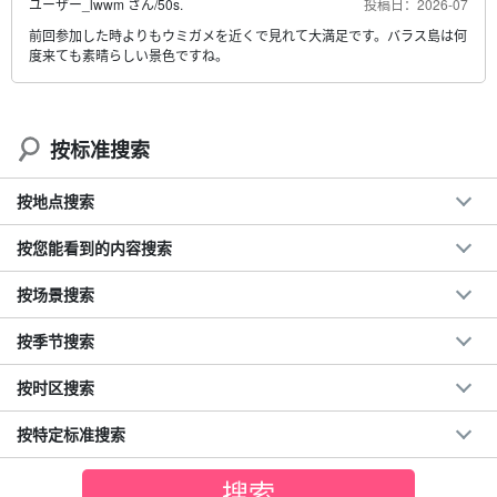
ユーザー_lwwm さん
/
50s.
投稿日：2026-07
前回参加した時よりもウミガメを近くで見れて大満足です。バラス島は何
度来ても素晴らしい景色ですね。
按标准搜索
按地点搜索
按您能看到的内容搜索
按场景搜索
按季节搜索
按时区搜索
按特定标准搜索