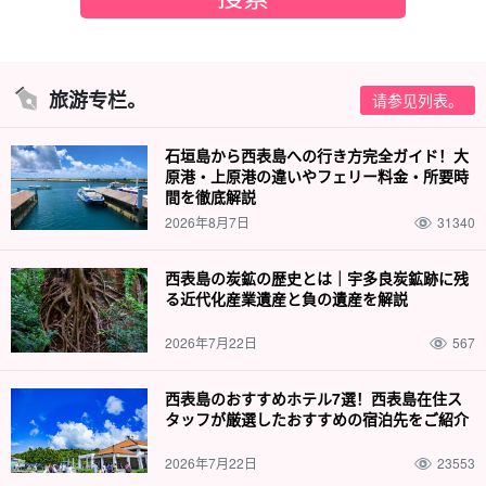
旅游专栏。
请参见列表。
石垣島から西表島への行き方完全ガイド！大
原港・上原港の違いやフェリー料金・所要時
間を徹底解説
2026年8月7日
31340
西表島の炭鉱の歴史とは｜宇多良炭鉱跡に残
る近代化産業遺産と負の遺産を解説
2026年7月22日
567
西表島のおすすめホテル7選！西表島在住ス
タッフが厳選したおすすめの宿泊先をご紹介
2026年7月22日
23553