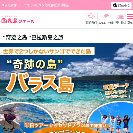
西表岛旅游"，一个专门介绍西表岛的活动预订网站。
简体中文
联系我们
SALE・特集
预订确认
菜单
"奇迹之岛 "巴拉斯岛之旅