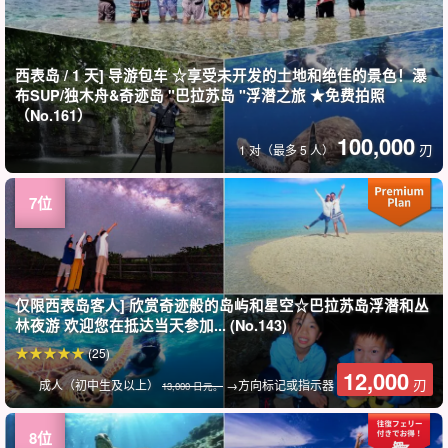
西表岛 / 1 天] 导游包车 ☆享受未开发的土地和绝佳的景色！瀑
布SUP/独木舟&奇迹岛 "巴拉苏岛 "浮潜之旅 ★免费拍照
（No.161）
100,000
刃
1 对（最多 5 人）
仅限西表岛客人] 欣赏奇迹般的岛屿和星空☆巴拉苏岛浮潜和丛
林夜游 欢迎您在抵达当天参加... (No.143)
(25)
12,000
刃
成人（初中生及以上）
→方向标记或指示器
13,000 日元。