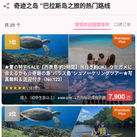
奇迹之岛 "巴拉斯岛之旅的热门路线
按受欢迎程度排序
口碑订单
共 25 个
★夏の特別SALE【西表島/約2時間】当日予約OK！ウミガメに
会えるかも☆奇跡の島”バラス島”シュノーケリングツアー★写
真無料＆送迎付き（No.122）
(181件)
7,900
刃
成人（初中生及以上）
→方向标记或指示器
8,900 日元