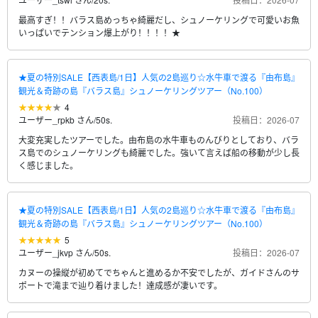
最高すぎ！！バラス島めっちゃ綺麗だし、シュノーケリングで可愛いお魚
いっぱいでテンション爆上がり！！！！★
★夏の特別SALE【西表島/1日】人気の2島巡り☆水牛車で渡る『由布島』
観光＆奇跡の島『バラス島』シュノーケリングツアー（No.100）
4
ユーザー_rpkb さん
/
50s.
投稿日：2026-07
大変充実したツアーでした。由布島の水牛車ものんびりとしており、バラ
ス島でのシュノーケリングも綺麗でした。強いて言えば船の移動が少し長
く感じました。
★夏の特別SALE【西表島/1日】人気の2島巡り☆水牛車で渡る『由布島』
観光＆奇跡の島『バラス島』シュノーケリングツアー（No.100）
5
ユーザー_jkvp さん
/
50s.
投稿日：2026-07
カヌーの操縦が初めてでちゃんと進めるか不安でしたが、ガイドさんのサ
ポートで滝まで辿り着けました！達成感が凄いです。