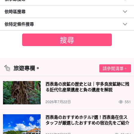
依時區搜尋
依特定條件搜尋
旅遊專欄。
請參閱清單。
西表島の炭鉱の歴史とは｜宇多良炭鉱跡に残
る近代化産業遺産と負の遺産を解説
2026年7月22日
551
西表島のおすすめホテル7選！西表島在住ス
タッフが厳選したおすすめの宿泊先をご紹介