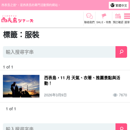
西表島之旅"，是西表島的專門活動預約網站。
繁體中文
聯絡我們
SALE・特集
預訂確認
選單
標籤：服裝
1 of 1
西表島，11 月 天氣、衣著、推薦景點與活
動！
2026年3月9日
7670
1 of 1