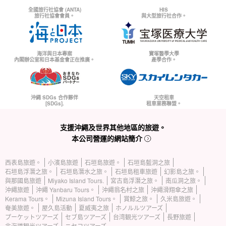
全國旅行社協會 (ANTA)
HIS
旅行社協會會員。
與大型旅行社合作。
海洋與日本專案
寶塚醫學大學
內閣辦公室和日本基金會正在推廣。
產學合作。
沖繩 SDGs 合作夥伴
天空租車
[SDGs].
租車業務聯盟。
支援沖繩及世界其他地區的旅遊。
本公司營運的網站簡介
西表島旅遊。
小濱島旅遊
石垣島旅遊。
石垣島藍洞之旅
石垣島浮潛之旅。
石垣島潛水之旅。
石垣島租車旅遊
幻影島之旅。
與那國島旅遊
Miyako Island Tours.
宮古島浮潛之旅。
南瓜洞之旅。
沖繩旅遊
沖繩 Yanbaru Tours。
沖繩翁名村之旅
沖繩滑翔傘之旅
Kerama Tours。
Mizuna Island Tours。
賞鯨之旅。
久米島旅遊。
奄美旅遊。
屋久島活動
夏威夷之旅
ホノルルツアーズ
プーケットツアーズ
セブ島ツアーズ
台湾観光ツアーズ
長野旅遊
北海道観光ツアーズ
ニセコツアーズ