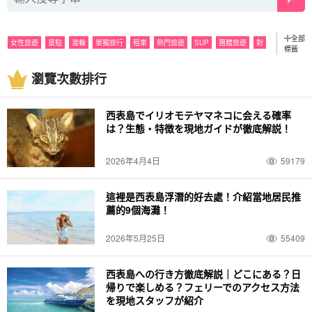
全部
女性旅遊
景點
渡輪
單獨旅行
租車
熱門旅遊
SUP
團體旅遊
對
標籤
觀光
浮潛
晚上
活動
潛水
雨
美食
巴拉斯島
遊覽
瀏覽次數排行
特殊產品和紀念品
皮划艇
六月。
海
夜間導覽
七月。
山
由布島
八月
密林
釣魚
十月
Pinaisara 瀑布。
石灰岩洞
十一月。
春季
西表島でイリオモテヤマネコに会える確率
萤火虫
天氣
夏天
戟葉魚黃草
裝束
秋天
駕駛
十二月
冬季
经历
は？生態・特徴を現地ガイドが徹底解説！
春假
家庭
動物
西表野貓 (Prionailurus bengalensis iriomotensis)
2026年4月4日
59179
這裡是西表島浮潛的好去處！介紹當地居民推
薦的9個海灘！
2026年5月25日
55409
西表島への行き方徹底解説｜どこにある？日
帰りで楽しめる？フェリーでのアクセス方法
を現地スタッフが紹介