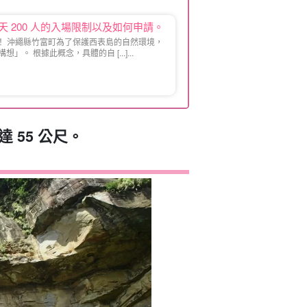
：每天 200 人的入場限制以及如何申請。
制！ 沖繩縣竹富町為了保護西表島的自然環境，
 根據此概念，具體的自 [...]...
 55 公尺。