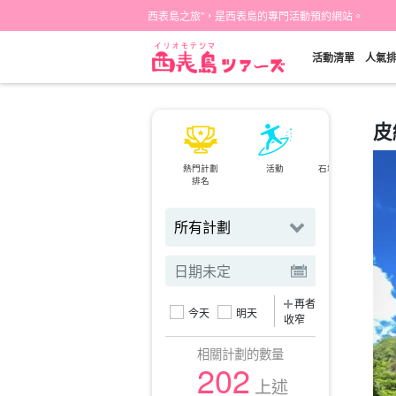
西表島之旅"，是西表島的專門活動預約網站。
活動清單
人氣
皮
熱門計劃
活動
石垣島⇄西表島
排名
渡輪
再者
今天
明天
收窄
相關計劃的數量
202
上述