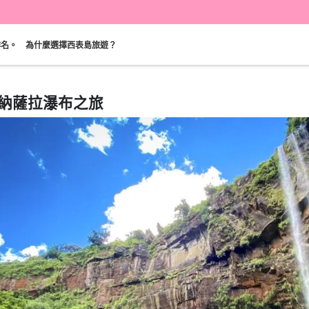
排名。
為什麼選擇西表島旅遊？
納薩拉瀑布之旅
可當天預約
超值折扣
保費
西表島「瀑布」。
巴拉斯島之旅
計劃
既定計劃
選定計劃
遊覽