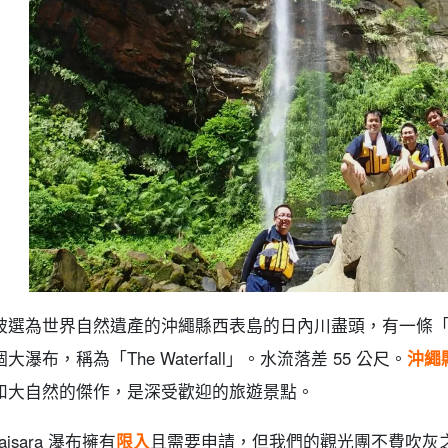
被選為世界自然遺產的沖繩縣西表島的日內川盡頭，有一條
大瀑布，稱為「The Waterfall」。水流落差 55 公尺。
沖繩
和大自然的傑作，是深受歡迎的旅遊景點。
naisara 瀑布擁有
限入
且需要申請，但我們的觀光團不費吹灰