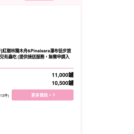
]紅樹林獨木舟&Pinaisara瀑布徒步旅
兒有蟲吃 (提供接送服務，無需申請入
11,000
鑢
10,500
鑢
更多資訊。
113件)