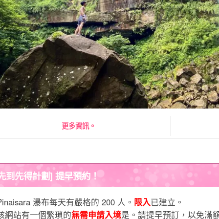
更多資訊。
先到先得計劃] 提早預約！
Pinaisara 瀑布每天有嚴格的 200 人。
限入
已建立。
該網站有一個繁瑣的
無需申請入境
是。請提早預訂，以免滿