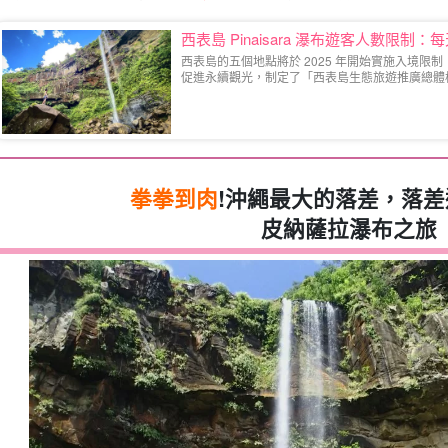
西表島 Pinaisara 瀑布遊客人數限制
西表島的五個地點將於 2025 年開始實施入境限
促進永續觀光，制定了「西表島生態旅遊推廣總體構想」。
拳拳到肉
!沖繩最大的落差，落差達
皮納薩拉瀑布之旅