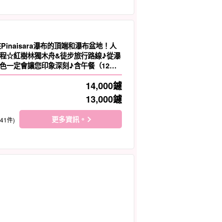
往Pinaisara瀑布的頂端和瀑布盆地！人
程☆紅樹林獨木舟&徒步旅行路線♪從瀑
色一定會讓您印象深刻♪含午餐（12號
14,000
鑢
13,000
鑢
更多資訊。
141件)