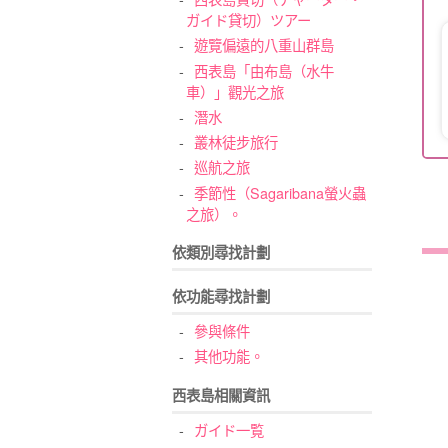
ガイド貸切）ツアー
遊覽偏遠的八重山群島
西表島「由布島（水牛
車）」觀光之旅
潛水
叢林徒步旅行
巡航之旅
季節性（Sagaribana螢火蟲
之旅）。
依類別尋找計劃
依功能尋找計劃
參與條件
其他功能。
西表島相關資訊
ガイド一覧