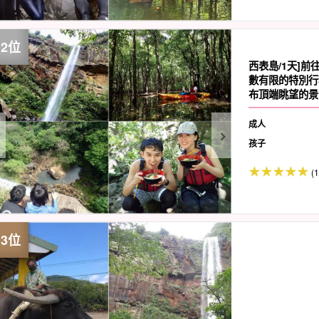
西表島/1天]前
數有限的特別行
布頂端眺望的景
店）
成人
孩子
(