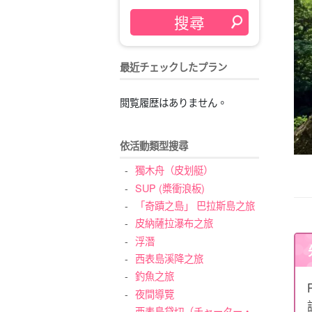
最近チェックしたプラン
閲覧履歴はありません。
依活動類型搜尋
獨木舟（皮划艇）
SUP (槳衝浪板)
「奇蹟之島」 巴拉斯島之旅
皮納薩拉瀑布之旅
浮潛
西表島溪降之旅
釣魚之旅
夜間導覽
西表島貸切（チャーター・