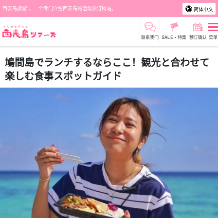
西表岛旅游"，一个专门介绍西表岛的活动预订网站。
简体中文
联系我们
SALE・特集
预订确认
菜单
鳩間島でランチするならここ！観光と合わせて
楽しむ食事スポットガイド