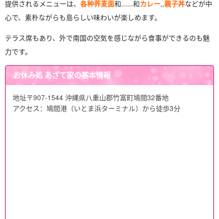
提供されるメニューは、
各种荞麦面
和......和
カレー
,,
親子丼
などが中
心で、素朴ながらも島らしい味わいが楽しめます。
テラス席もあり、外で南国の空気を感じながら食事ができるのも魅
力です。
お休み処 あざて家の基本情報
地址
〒907-1544 沖縄県八重山郡竹富町鳩間32番地
アクセス：鳩間港（いとま浜ターミナル）から徒歩3分