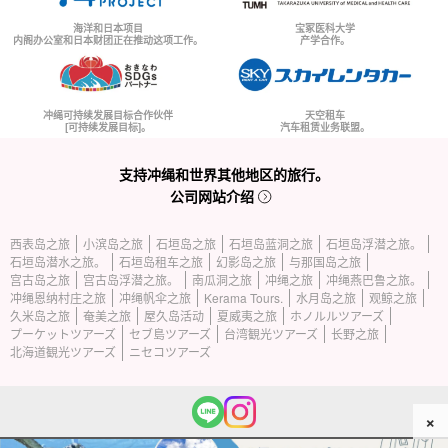
海洋和日本项目
宝冢医科大学
内阁办公室和日本财团正在推动这项工作。
产学合作。
冲绳可持续发展目标合作伙伴
天空租车
[可持续发展目标]。
汽车租赁业务联盟。
支持冲绳和世界其他地区的旅行。
公司网站介绍
西表岛之旅
小滨岛之旅
石垣岛之旅
石垣岛蓝洞之旅
石垣岛浮潜之旅。
石垣岛潜水之旅。
石垣岛租车之旅
幻影岛之旅
与那国岛之旅
宫古岛之旅
宫古岛浮潜之旅。
南瓜洞之旅
冲绳之旅
冲绳燕巴鲁之旅。
冲绳恩纳村庄之旅
冲绳帆伞之旅
Kerama Tours.
水月岛之旅
观鲸之旅
久米岛之旅
奄美之旅
屋久岛活动
夏威夷之旅
ホノルルツアーズ
プーケットツアーズ
セブ島ツアーズ
台湾観光ツアーズ
长野之旅
北海道観光ツアーズ
ニセコツアーズ
×