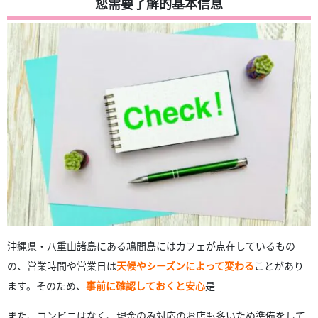
您需要了解的基本信息
4.
レンタサイクルで巡る鳩間島観光とランチ
5.
鳩間島ランチで失敗しないためのポイント
6.
鳩間島のランチに関する よくある質問（FAQ）
7.
摘要
沖縄県・八重山諸島にある鳩間島にはカフェが点在しているもの
の、営業時間や営業日は
天候やシーズンによって変わる
ことがあり
ます。そのため、
事前に確認しておくと安心
是
また、コンビニはなく、現金のみ対応のお店も多いため準備をして