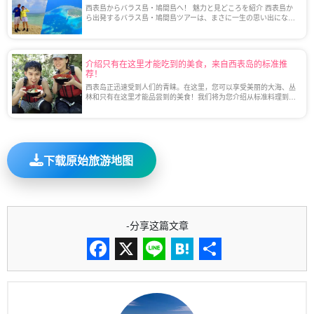
西表島からバラス島・鳩間島へ！ 魅力と見どころを紹介 西表島か
ら出発するバラス島・鳩間島ツアーは、まさに一生の思い出になる
こと間違いなし！ 自然が息づく未開の地「バラス島」と静寂の中で
癒される特別な島「鳩間島」は、どちら […]
介绍只有在这里才能吃到的美食，来自西表岛的标准推
荐！
西表岛正迅速受到人们的青睐。在这里，您可以享受美丽的大海、丛
林和只有在这里才能品尝到的美食！我们将为您介绍从标准料理到令
人惊喜的各种美食。
下载原始旅游地图
-分享这篇文章
Facebook
X
Line
Hatena
分
享