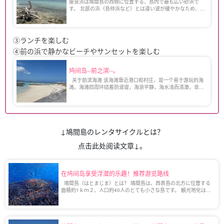
屋良浜は鳩間島の西側に位置する、島内で最も広い砂浜で
す。 北部の浜（島仲浜など）とは違い波が緩やかなため、水
浴びやシュノーケリングには最適の場所で、シーズンになる
と島内でいちばん人が集まります。 鳩間島は2005年放送の
[…]
③ランチを楽しむ
④前の浜で静かなビーチやサンセットを楽しむ
鸠间岛--前之滨--。
关于前滨海滩 该海滩靠近港口和村庄，是一个易于游玩的海
滩。海滩四周环绕着防波堤，海浪平静，海水浅而清澈，非常
适合孩子们玩耍，被称为岛上最容易游玩的海滩。丰收节 [...].
↓鳩間島のレンタサイクルとは？
点击此处阅读文章↓。
在鸠间岛享受浮潜的乐趣！推荐游览路线
鳩間島（はとまじま）とは？ 鳩間島は、西表島の北方に位置する
面積約1ｋｍ２、人口約40人のとても小さな島です。 観光地化はし
ておらず昔ながらの良き孤島を体現しています。そのため時間の流
れもゆっくりで、日常生 […]