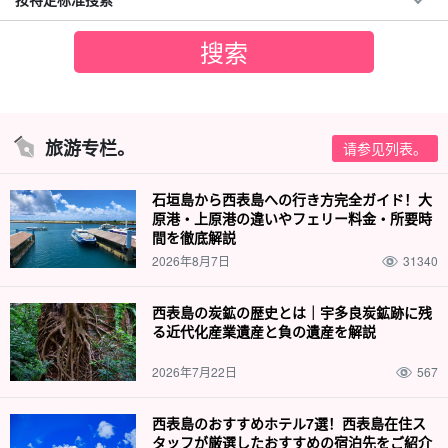
旅游专栏。
请参见列表。
石垣島から西表島への行き方完全ガイド！大
原港・上原港の違いやフェリー料金・所要時
間を徹底解説
2026年8月7日
31340
西表島の炭鉱の歴史とは｜宇多良炭鉱跡に残
る近代化産業遺産と負の遺産を解説
2026年7月22日
567
西表島のおすすめホテル7選！西表島在住ス
タッフが厳選したおすすめの宿泊先をご紹介