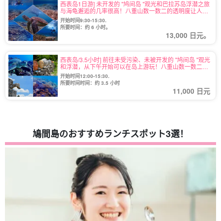
西表岛1日游] 未开发的 "鸠间岛 "观光和巴拉苏岛浮潜之旅
与海龟邂逅的几率很高！八重山数一数二的透明度让人印
象深刻♪（No.134）
开始时间9:30-15:30.
所要时间：约 6 小时。
13,000 日元。
西表岛/3.5小时] 前往未受污染、未被开发的 "鸠间岛 "观光
和浮潜，从下午开始可以在岛上游玩！八重山数一数二的
透明度给您留下深刻印象♪（No.94）
开始时间12:00-15:30.
所要时间时间：约 3.5 小时
11,000 日元
鳩間島のおすすめランチスポット3選！