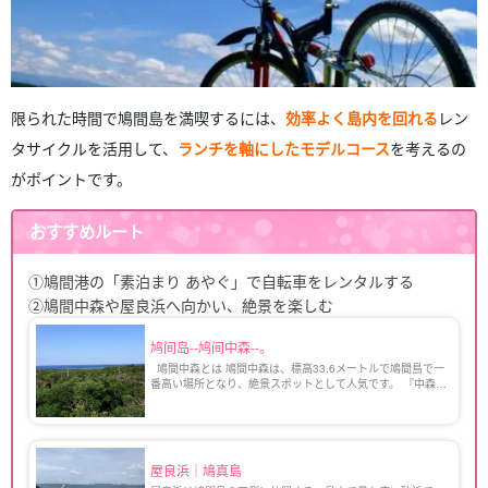
限られた時間で鳩間島を満喫するには、
効率よく島内を回れる
レン
タサイクルを活用して、
ランチを軸にしたモデルコース
を考えるの
がポイントです。
おすすめルート
①鳩間港の
「素泊まり あやぐ」で自転車をレンタルする
②鳩間中森や屋良浜へ向かい、絶景を楽しむ
鸠间岛--鸠间中森--。
鳩間中森とは 鳩間中森は、標高33.6メートルで鳩間島で一
番高い場所となり、絶景スポットとして人気です。 『中森』
という名前は鳩間島に3つある森のうち、真ん中に位置する
ためだといわれています。 物見台の上に […]
屋良浜｜鳩真島