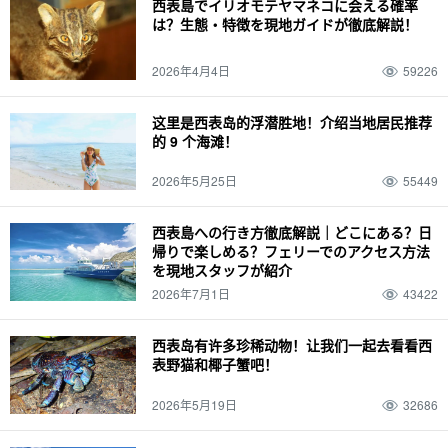
西表島でイリオモテヤマネコに会える確率
は？生態・特徴を現地ガイドが徹底解説！
2026年4月4日
59226
这里是西表岛的浮潜胜地！介绍当地居民推荐
的 9 个海滩！
2026年5月25日
55449
西表島への行き方徹底解説｜どこにある？日
帰りで楽しめる？フェリーでのアクセス方法
を現地スタッフが紹介
2026年7月1日
43422
西表岛有许多珍稀动物！让我们一起去看看西
表野猫和椰子蟹吧！
2026年5月19日
32686