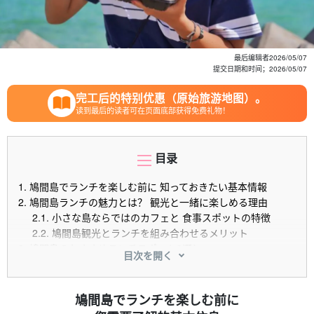
最后编辑者
2026/05/07
提交日期和时间；
2026/05/07
完工后的特别优惠（原始旅游地图）。
读到最后的读者可在页面底部获得免费礼物！
目录
1.
鳩間島でランチを楽しむ前に 知っておきたい基本情報
2.
鳩間島ランチの魅力とは？ 観光と一緒に楽しめる理由
2.1.
小さな島ならではのカフェと 食事スポットの特徴
2.2.
鳩間島観光とランチを組み合わせるメリット
3.
鳩間島のおすすめランチスポット3選！
目次を開く
3.1.
①鳩間島観光のランチ拠点！ お休み処 あざて家
3.2.
②豊富なメニューを楽しめる！ 食べ呑み処 ふぁいだ
まやー
鳩間島でランチを楽しむ前に
3.3.
③民宿も併せて利用できる！ ホシゾラショクドウ