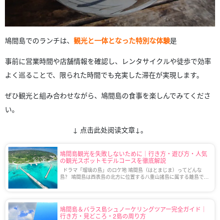
鳩間島でのランチは、
観光と一体となった特別な体験
是
事前に営業時間や店舗情報を確認し、レンタサイクルや徒歩で効率
よく巡ることで、限られた時間でも充実した滞在が実現します。
ぜひ観光と組み合わせながら、鳩間島の食事を楽しんでみてくださ
い。
↓ 点击此处阅读文章↓。
鳩間島観光を失敗しないために｜行き方・遊び方・人気
の観光スポットモデルコースを徹底解説
ドラマ「瑠璃の島」のロケ地 鳩間島（はとまじま）ってどんな
島？ 鳩間島は西表島の北方に位置する八重山諸島に属する離島で
す。 面積が約1ｋｍ、人口約40人ほどの小さな島であり、手付かず
の自然や沖縄の原風景が色 […]
鳩間島＆バラス島シュノーケリングツアー完全ガイド｜
行き方・見どころ・2島の周り方