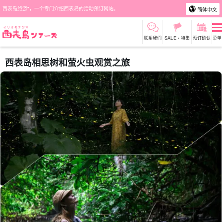
西表岛旅游"，一个专门介绍西表岛的活动预订网站。
简体中文
联系我们
SALE・特集
预订确认
菜单
西表岛相思树和萤火虫观赏之旅