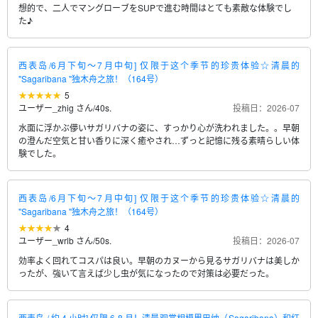
想的で、二人でマングローブをSUPで進む時間はとても素敵な体験でし
た♪
西表岛/6月下旬～7月中旬] 仅限于这个季节的珍贵体验☆清晨的
"Sagaribana "独木舟之旅！（164号）
5
ユーザー_zhig さん
/
40s.
投稿日：2026-07
水面に浮かぶ儚いサガリバナの姿に、すっかり心が洗われました。。早朝
の澄んだ空気と甘い香りに深く癒やされ…ずっと記憶に残る素晴らしい体
験でした。
西表岛/6月下旬～7月中旬] 仅限于这个季节的珍贵体验☆清晨的
"Sagaribana "独木舟之旅！（164号）
4
ユーザー_wrlb さん
/
50s.
投稿日：2026-07
効率よく回れてコスパは良い。早朝のカヌーから見るサガリバナは美しか
ったが、強いて言えば少し虫が気になったので対策は必要だった。
西表岛 / 约 4 小时] 仅限 6-8 月！清晨观赏相模里巴纳（Sagaribana）和红