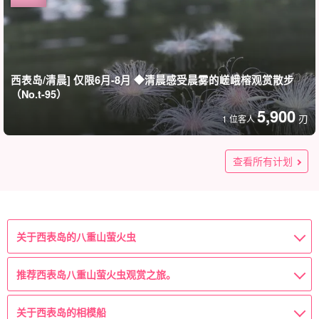
西表岛/清晨] 仅限6月-8月 ◆清晨感受晨雾的嵯峨榕观赏散步
（No.t-95）
5,900
刃
1 位客人
西表岛/2小时] 只限6月-8月 ◆西表岛的夏日传统 ☆猿人观赏和
★夏の特別SALE【西表島/日没後】3～5月限定開催☆天然の
【西表島/早朝】今しか見れない幻の白花『サガリバナ』カヌ
星空丛林夜游（No.t-138）
イルミネーション！日本一最小蛍『ヤエヤマヒメボタル』鑑
ー☆少人数制で楽しむ奇跡のレア景色を独り占め《送迎可・
查看所有计划
賞ツアー（No.15）
手ぶらOK》（No.173）
8,900
刃
1 位客人
12,000
(80)
刃
1 位客人
4,900
刃
成人（初中生及以上）
→方向标记或指示器
5,900 日元
关于西表岛的八重山萤火虫
推荐西表岛八重山萤火虫观赏之旅。
关于西表岛的相模船