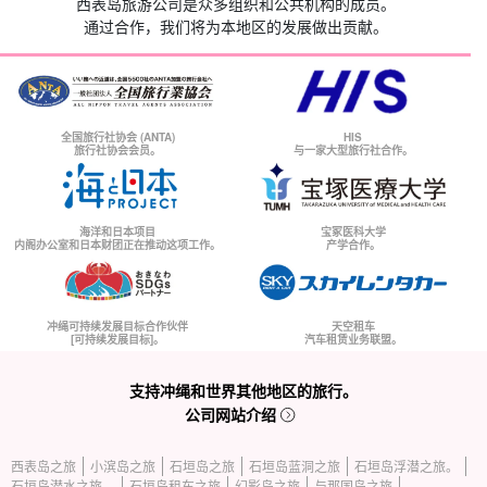
西表岛旅游公司是众多组织和公共机构的成员。
通过合作，我们将为本地区的发展做出贡献。
全国旅行社协会 (ANTA)
HIS
旅行社协会会员。
与一家大型旅行社合作。
海洋和日本项目
宝冢医科大学
内阁办公室和日本财团正在推动这项工作。
产学合作。
冲绳可持续发展目标合作伙伴
天空租车
[可持续发展目标]。
汽车租赁业务联盟。
支持冲绳和世界其他地区的旅行。
公司网站介绍
西表岛之旅
小滨岛之旅
石垣岛之旅
石垣岛蓝洞之旅
石垣岛浮潜之旅。
石垣岛潜水之旅。
石垣岛租车之旅
幻影岛之旅
与那国岛之旅