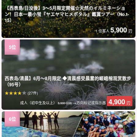
【西表島/日没後】3～5月限定開催☆天然のイルミネーショ
ン！日本一最小蛍『ヤエヤマヒメボタル』鑑賞ツアー（No.t-
15）
5,900
刃
1 位客人
西表岛/清晨】6月～8月限定 ◆清晨感受晨雾的嵯峨榕观赏散步
（95号）
(27件)
4,900
刃
成人（初中生及以上）
→方向标记或指示器
5,900 日元