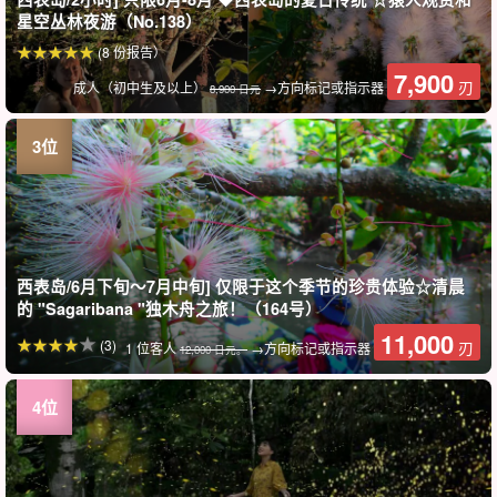
星空丛林夜游（No.138）
(8 份报告）
7,900
刃
成人（初中生及以上）
→方向标记或指示器
8,900 日元
西表岛/6月下旬～7月中旬] 仅限于这个季节的珍贵体验☆清晨
的 "Sagaribana "独木舟之旅！（164号）
11,000
(3)
刃
1 位客人
→方向标记或指示器
12,000 日元。