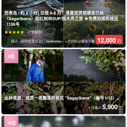
西表岛 / 约 4 小时] 仅限 6-8 月！清晨观赏相模里巴纳
（Sagaribana）和红树林SUP/独木舟之旅 ★免费拍照和接送
（136号
（2 份报告）
12,000
刃
成人（初中生及以上）
→方向标记或指示器
13,000 日元。
丛林夜游，观赏一夜飘落的奇花 "Sagaribana"（编号 t-13）。
5,900
刃
1 位客人