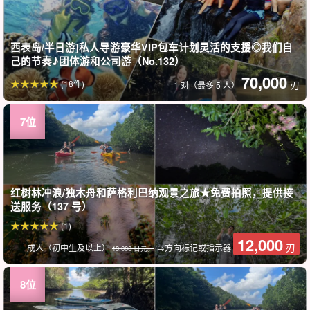
西表岛/半日游]私人导游豪华VIP包车计划灵活的支援◎我们自
己的节奏♪团体游和公司游（No.132）
70,000
(18件)
刃
1 对（最多 5 人）
红树林冲浪/独木舟和萨格利巴纳观景之旅★免费拍照，提供接
送服务（137 号）
(1)
12,000
刃
成人（初中生及以上）
→方向标记或指示器
13,000 日元。