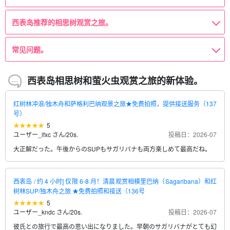
西表岛推荐的相思树观赏之旅。
常见问题。
西表岛相思树和萤火虫观赏之旅的新体验。
红树林冲浪/独木舟和萨格利巴纳观景之旅★免费拍照，提供接送服务（137
号）
5
ユーザー_lfxc さん
/
20s.
投稿日：2026-07
大正解だった。午後からのSUPもサガリバナも両方楽しめて最高だね。
西表岛 / 约 4 小时] 仅限 6-8 月！清晨观赏相模里巴纳（Sagaribana）和红
树林SUP/独木舟之旅 ★免费拍照和接送（136号
5
ユーザー_kndc さん
/
20s.
投稿日：2026-07
彼氏との旅行で最高の思い出になりました。早朝のサガリバナがとても幻