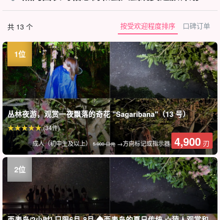
按受欢迎程度排序
口碑订单
共 13 个
丛林夜游，观赏一夜飘落的奇花 "Sagaribana"（13 号）
(34件)
4,900
刃
成人（初中生及以上）
→方向标记或指示器
5,900 日元
西表岛/2小时] 只限6月-8月 ◆西表岛的夏日传统 ☆猿人观赏和