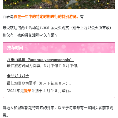
西表岛
仅在一年中的特定时期进行的特别游览。
有
最受欢迎的两个活动是八重山萤火虫观赏（成千上万只萤火虫齐放）
和仅有一夜的赏花活动--"矢车菊"。
推荐时间
八重山羊蝇（Varanus yaeyamaensis）
最佳旅游时间为春季，3 月中旬至 5 月中旬。
◆サガリバナ
最佳观赏期为夏季（6 月下旬至 8 月）。
*2024年是
提早
计划于 4 月至 8 月举行。
当地人和游客都期待着它的到来，以至于每年都有一些回头客前来观
赏。