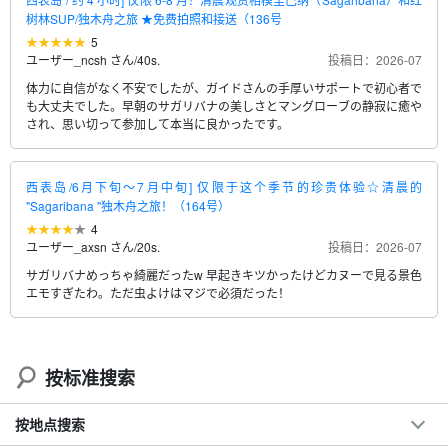
树林SUP/独木舟之旅 ★免费拍照和接送（136号
5
ユーザー_ncsh さん
/
40s.
投稿日：2026-07
体力に自信がなく不安でしたが、ガイドさんの手厚いサポートで初心者で
も大丈夫でした。早朝のサガリバナの美しさとマングローブの静寂に癒や
され、思い切って参加して本当に良かったです。
西表岛/6月下旬～7月中旬] 仅限于这个季节的珍贵体验☆清晨的
"Sagaribana "独木舟之旅！（164号）
4
ユーザー_axsn さん
/
20s.
投稿日：2026-07
サガリバナめっちゃ綺麗だったw 早起きキツかったけどカヌーで見る景色
エモすぎたわ。ただ虫よけはマジで必須だった！
按标准搜索
按地点搜索