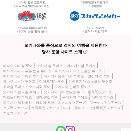
바다와 일본 프로젝트
다카라즈카 의료대학
<내각부와 일본재단이 추진
<산학협력
오키나와 SDGs 파트너
스카이 렌터카
<SDGs 보급 활동 실시
<렌터카 사업 제휴
오키나와를 중심으로 각지의 여행을 지원한다
당사 운영 사이트 소개
이리오모테 섬 투어
오하마 섬 투어즈
이시가키섬 투어즈
이시가키지마 푸른 동굴 투어즈
이시가키지마 스노클링 투어즈
이시가키섬 다이빙 투어
이시가키섬 렌터카 투어즈
환상의 섬 투어
요나구니시마 투어즈
미야코지마 투어
미야코지마 스노클링 투어즈
호박홀 투어즈
오키나와 투어
오키나와 얀바루 투어즈
오키나와 온나촌 투어즈
오키나와 패러세일링 투어
慶良間ツアーズ
미즈노시마 투어즈
고래 관찰 투어
구메지마 투어즈
아마미 투어즈
야쿠시마 액티비티
하와이 투어
ホノルルツアーズ
プーケットツアーズ
セブ島ツアーズ
台湾観光ツアーズ
나가노 투어즈
北海道観光ツアーズ
ニセコツアーズ