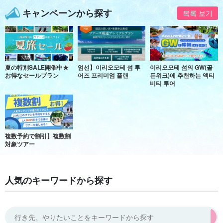
キャンペーンから探す
목록 보기
夏の特別SALE開催中★
엄선】이리오모테 섬 투
이리오모테 섬의 GW(골
お得なセールプラン
어즈 프리미엄 플랜
든위크)에 추천하는 액티
비티 투어
複数予約で割引】複数割
対象ツアー
人気のキーワードから探す