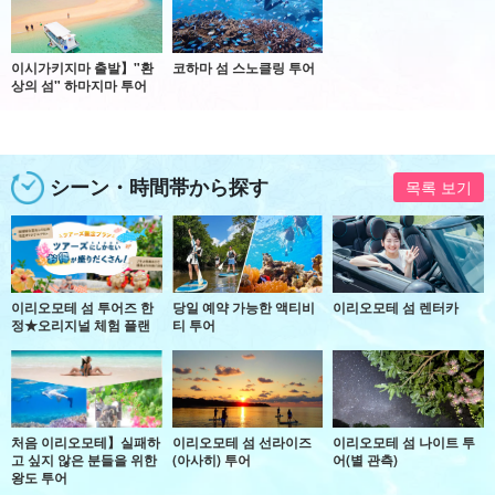
이시가키지마 출발】"환
코하마 섬 스노클링 투어
상의 섬" 하마지마 투어
シーン・時間帯から探す
목록 보기
이리오모테 섬 투어즈 한
당일 예약 가능한 액티비
이리오모테 섬 렌터카
정★오리지널 체험 플랜
티 투어
처음 이리오모테】실패하
이리오모테 섬 선라이즈
이리오모테 섬 나이트 투
고 싶지 않은 분들을 위한
(아사히) 투어
어(별 관측)
왕도 투어