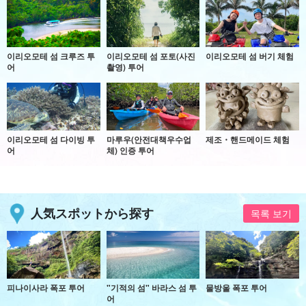
이리오모테 섬 크루즈 투
이리오모테 섬 포토(사진
이리오모테 섬 버기 체험
어
촬영) 투어
이리오모테 섬 다이빙 투
마루우(안전대책우수업
제조・핸드메이드 체험
어
체) 인증 투어
人気スポットから探す
목록 보기
피나이사라 폭포 투어
"기적의 섬" 바라스 섬 투
물방울 폭포 투어
어