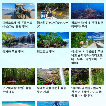
이리오모테 섬 『유부도
浦内川ジャングルクルー
하토마 섬(섬 내 관광 & 액
(수소차)』관광 투어
ズ
티비티) 투어
상가라 폭포 투어
맹그로브 투어
이시가키지마 출발】주변
낙도 순회 투어 (이리오모
테・유후・타케토미・오
하마)
오오하라항 주변】활동
우에하라항 주변】활동
1일 200명 한정? 입국제
투어 개최
투어 개최
한 투어《공인 가이드 동
행 필수》입니다.