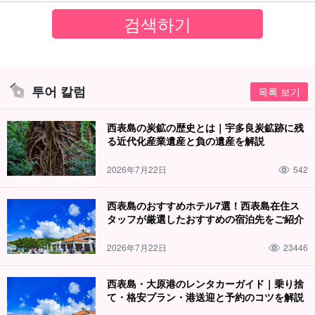
투어 칼럼
목록 보기
西表島の炭鉱の歴史とは｜宇多良炭鉱跡に残
る近代化産業遺産と負の遺産を解説
2026年7月22日
542
西表島のおすすめホテル7選！西表島在住ス
タッフが厳選したおすすめの宿泊先をご紹介
2026年7月22日
23446
西表島・大原港のレンタカーガイド｜乗り捨
て・格安プラン・港送迎と予約のコツを解説