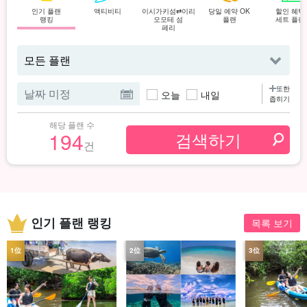
인기 플랜
액티비티
이시가키섬⇄이리
당일 예약 OK
할인 혜택
랭킹
오모테 섬
플랜
세트 플랜
페리
또한
오늘
내일
좁히기
해당 플랜 수
194
건
인기 플랜 랭킹
목록 보기