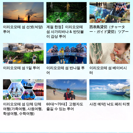
이리오모테 섬 선셋(석양)
계절 한정】이리오모테
西表島貸切（チャータ
투어
섬 사가리바나 & 반딧불
ー・ガイド貸切）ツアー
이 감상 투어
이리오모테 섬 1일 투어
이리오모테 섬 반나절 투
이리오모테 섬 베이비시
어
터
이리오모테 섬 단체 단체
60대〜70대】고령자도
사전 예약] 낙도 페리 티켓
여행(가족여행, 사원여행,
즐길 수 있는 투어
학생여행, 수학여행)