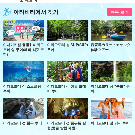
아티비티에서 찾기
목록 보기
이시가키섬 출발】이리오
이리오모테 섬 SUP(SUP)
西表島カヌー・カヤック
모테 섬 투어(페리 티켓 포
투어
体験ツアー
함)
이리오모테 섬 스노클링
이리오모테 섬 정글 트레
이리오모테 섬 "폭포" 투
투어
킹 투어
어
이리오모테 섬 협곡 투어
이리오모테 섬 종유동 탐
이리오모테 섬 낚시 투어
험(동굴 탐험 체험)