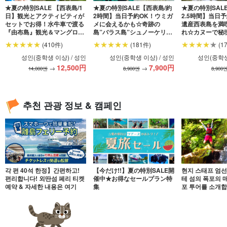
★夏の特別SALE 【西表島/1
★夏の特別SALE【西表島/約
★夏の特別SAL
日】観光とアクティビティが
2時間】当日予約OK！ウミガ
2.5時間】当日
セットでお得！水牛車で渡る
メに会えるかも☆奇跡の
遺産西表島を満
『由布島』観光＆マングロー
島”バラス島”シュノーケリン
れ☆カヌーで秘
ブSUPorカヌー（No.124）
グツアー★写真無料＆送迎付
ブクルーズ★写
(410件)
(181件)
(1
き（No.122）
付き（No.6）
성인(중학생 이상) / 성인
성인(중학생 이상) / 성인
성인(중학생
12,500
円
7,900
円
→
→
14,000엔
8,900엔
8,900
추천 관광 정보 & 캠페인
각 편 40석 한정】간편하고!
【今だけ!!】夏の特別SALE開
현지 스태프 엄
편리합니다! 외딴섬 페리 티켓
催中★お得なセールプラン特
테 섬의 폭포의 매
예약 & 자세한 내용은 여기
集
포 투어를 소개합