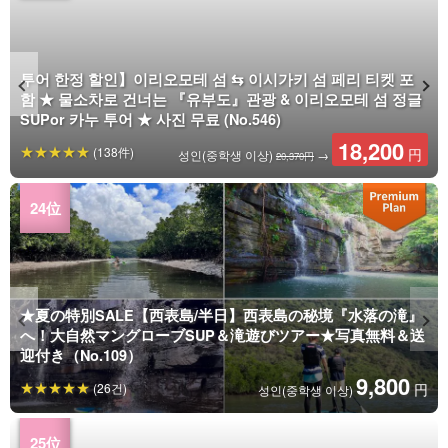
투어 한정 할인】이리오모테 섬 ⇆ 이시가키 섬 페리 티켓 포
함 ★ 물소차로 건너는 『유부도』관광 & 이리오모테 섬 정글
SUPor 카누 투어 ★ 사진 무료 (No.546)
18,200
(138件)
円
성인(중학생 이상)
→
20,370円
★夏の特別SALE【西表島/半日】西表島の秘境『水落の滝』
へ！大自然マングローブSUP＆滝遊びツアー★写真無料＆送
迎付き（No.109）
9,800
(26건)
円
성인(중학생 이상)