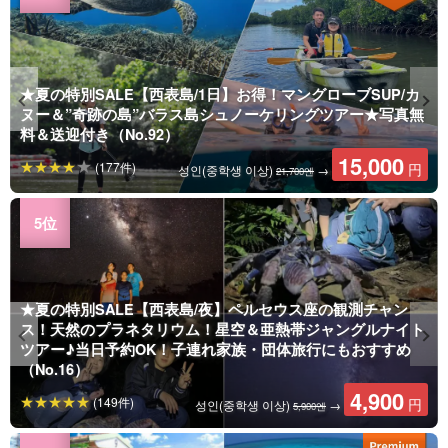
★夏の特別SALE【西表島/1日】お得！マングローブSUP/カ
ヌー＆”奇跡の島”バラス島シュノーケリングツアー★写真無
料＆送迎付き（No.92）
15,000
(177件)
円
성인(중학생 이상)
→
21,700엔
★夏の特別SALE【西表島/夜】ペルセウス座の観測チャン
ス！天然のプラネタリウム！星空＆亜熱帯ジャングルナイト
ツアー♪当日予約OK！子連れ家族・団体旅行にもおすすめ
（No.16）
4,900
(149件)
円
성인(중학생 이상)
→
5,900엔