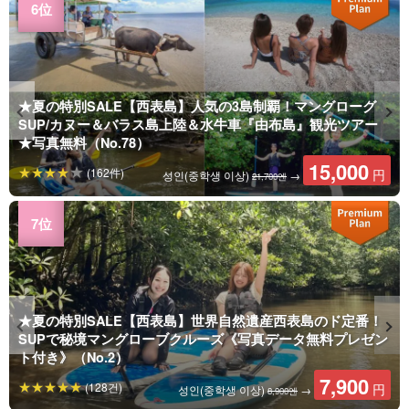
★夏の特別SALE【西表島】人気の3島制覇！マングローグ
SUP/カヌー＆バラス島上陸＆水牛車『由布島』観光ツアー
★写真無料（No.78）
15,000
(162件)
円
성인(중학생 이상)
→
21,700엔
★夏の特別SALE【西表島】世界自然遺産西表島のド定番！
SUPで秘境マングローブクルーズ《写真データ無料プレゼン
ト付き》（No.2）
7,900
(128건)
円
성인(중학생 이상)
→
8,900엔