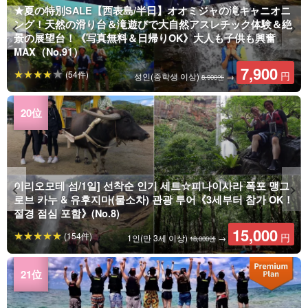
★夏の特別SALE【西表島/半日】オオミジャの滝キャニオニ
ング！天然の滑り台＆滝遊びで大自然アスレチック体験＆絶
景の展望台！《写真無料＆日帰りOK》大人も子供も興奮
MAX（No.91）
7,900
(54件)
円
성인(중학생 이상)
→
8,900엔
이리오모테 섬/1일] 선착순 인기 세트☆피나이사라 폭포 맹그
로브 카누 & 유후지마(물소차) 관광 투어《3세부터 참가 OK！
절경 점심 포함》(No.8)
15,000
(154件)
円
1인(만 3세 이상)
→
18,000엔