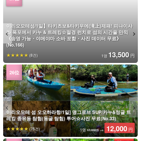
이리오모테섬/1일】타키츠보&타키우에(滝上)제패! 피나이사
라 폭포에서 카누 & 트레킹☆절경 런치로 섬의 시간을 만끽
《송영 가능・야에야마 소바 포함・사진 데이터 무료》
(No.166)
13,500
(8건)
円
1명
이리오모테 섬 오오하라항/1일] 맹그로브 SUP/카누&정글 트
레킹 종유동 탐험(동굴 탐험) 투어☆사진 무료(No.33)
12,000
(75건)
円
1명
→
17,000엔