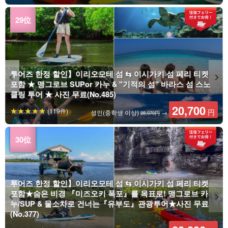
투어즈 한정 할인】이리오모테 섬 ⇆ 이시가키 섬 페리 티켓
포함 ★ 맹그로브 SUPor 카누 & "기적의 섬" 바라스 섬 스노
클링 투어 ★ 사진 무료(No.485)
20,700
(119件)
円
성인(중학생 이상)
→
28,070円
투어즈 한정 할인】이리오모테 섬 ⇆ 이시가키 섬 페리 티켓
포함★숨은 비경 『미즈오키 폭포』를 목표로! 맹그로브 카
누/SUP & 물소차로 건너는『유부도』관광투어★사진 무료
(No.377)