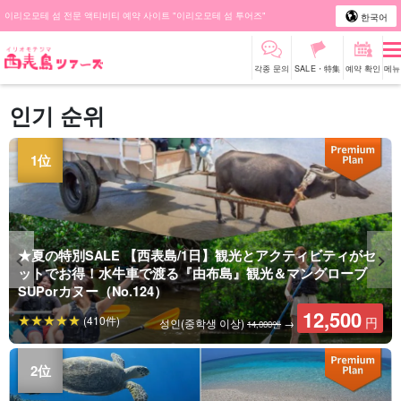
이리오모테 섬 전문 액티비티 예약 사이트 "이리오모테 섬 투어즈"
한국어
각종 문의
SALE・特集
예약 확인
메뉴
인기 순위
★夏の特別SALE 【西表島/1日】観光とアクティビティがセ
ットでお得！水牛車で渡る『由布島』観光＆マングローブ
SUPorカヌー（No.124）
12,500
(410件)
円
성인(중학생 이상)
→
14,000엔