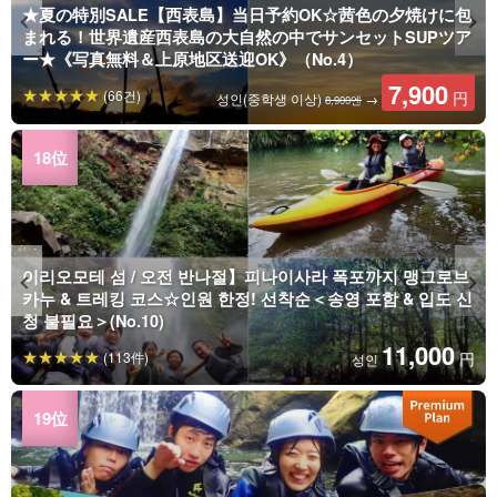
★夏の特別SALE【西表島】当日予約OK☆茜色の夕焼けに包
まれる！世界遺産西表島の大自然の中でサンセットSUPツア
ー★《写真無料＆上原地区送迎OK》（No.4）
7,900
(66건)
円
성인(중학생 이상)
→
8,900엔
이리오모테 섬 / 오전 반나절】피나이사라 폭포까지 맹그로브
카누 & 트레킹 코스☆인원 한정! 선착순＜송영 포함 & 입도 신
청 불필요＞(No.10)
11,000
(113件)
円
성인