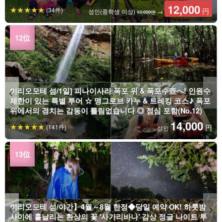
12,000
(34件)
円
성인(중학생 이상)
→
13,000엔
이리오모테 섬/1일] 피나이사라 폭포 위 & 폭포수壺へ! 인원수
제한이 있는 특별 투어 ☆ 맹그로브 카누 & 트레킹 코스♪ 폭포
위에서의 경치는 감동이 틀림없습니다 ◎ 점심 포함(No.12)
14,000
(141件)
円
성인
이리오모테 섬/야간】4월～8월 한정◆당일 예약 OK! 하룻밤
사이에 흩날리는 환상의 꽃 '사가리바나' 감상 정글 나이트 투