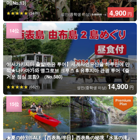
어(No.13)
4,900
(34件)
円
성인(중학생 이상)
→
5,900엔
이시가키지마 출발/주유 투어】세계자연유산을 하루만에 만
끽★나카마가와 맹그로브 크루즈 & 유후지마 관광 투어《즐
거운 점심 포함》（No.580)
14,900
(66건)
円
성인(중학생 이상)
★夏の特別SALE【西表島/半日】西表島の秘境『水落の滝』