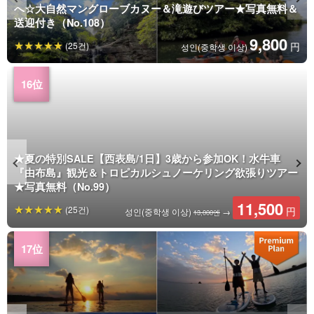
へ☆大自然マングローブカヌー＆滝遊びツアー★写真無料＆
送迎付き（No.108）
9,800
(25건)
円
성인(중학생 이상)
★夏の特別SALE【西表島/1日】3歳から参加OK！水牛車
『由布島』観光＆トロピカルシュノーケリング欲張りツアー
★写真無料（No.99）
11,500
(25건)
円
성인(중학생 이상)
→
13,000엔