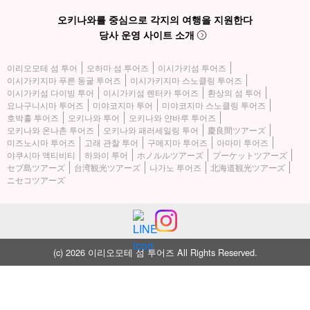
오키나와를 중심으로 각지의 여행을 지원한다
당사 운영 사이트 소개
이리오모테 섬 투어
오하마 섬 투어즈
이시가키섬 투어즈
이시가키지마 푸른 동굴 투어즈
이시가키지마 스노클링 투어즈
이시가키섬 다이빙 투어
이시가키섬 렌터카 투어즈
환상의 섬 투어
요나구니시마 투어즈
미야코지마 투어
미야코지마 스노클링 투어즈
호박홀 투어즈
오키나와 투어
오키나와 얀바루 투어즈
오키나와 온나촌 투어즈
오키나와 패러세일링 투어
慶良間ツアーズ
미즈노시마 투어즈
고래 관찰 투어
구메지마 투어즈
아마미 투어즈
야쿠시마 액티비티
하와이 투어
ホノルルツアーズ
プーケットツアーズ
セブ島ツアーズ
台湾観光ツアーズ
나가노 투어즈
北海道観光ツアーズ
ニセコツアーズ
(c) 2026 이리오모테 섬 투어즈 All Rights Reserved.