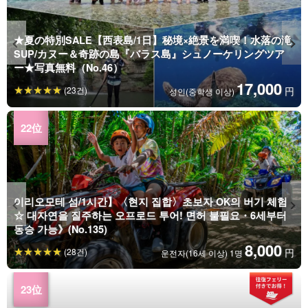
★夏の特別SALE【西表島/1日】秘境×絶景を満喫！水落の滝
SUP/カヌー＆奇跡の島『バラス島』シュノーケリングツア
ー★写真無料（No.46）
17,000
(23건)
円
성인(중학생 이상)
이리오모테 섬/1시간】〈현지 집합〉초보자 OK의 버기 체험
☆ 대자연을 질주하는 오프로드 투어! 면허 불필요・6세부터
동승 가능》(No.135)
8,000
(28건)
円
운전자(16세 이상) 1명