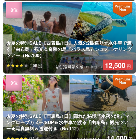
★夏の特別SALE【西表島/1日】人気の2島巡り☆水牛車で渡
る『由布島』観光＆奇跡の島『バラス島』シュノーケリング
ツアー（No.100）
12,500
(105건)
円
성인(중학생 이상)
→
14,000엔
★夏の特別SALE【西表島/1日】隠れた秘境『水落の滝』マ
ングローブカヌー/SUP＆水牛車で渡る『由布島』観光ツア
ー★写真無料＆送迎付き（No.112）
14,500
(33건)