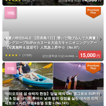
円
성인(중학생 이상)
★夏の特別SALE 【西表島/1日】漕いで飛び込んで大興奮！
マングローブSUPorカヌー＆大迫力キャニオニングツアー
《写真無料＆送迎可》人気急上昇中☆（No.97）
15,000
(115件)
円
성인(중학생 이상)
→
21,700엔
이리오모테 섬 숙박자 한정】당일 예약 OK! 맹그로브 SUP/카
누 & 정글 나이트 투어☆ 낮과 밤의 장점을 살린 대자연 만끽
세트☆＜사진 무료&송영 포함＞(No.141)