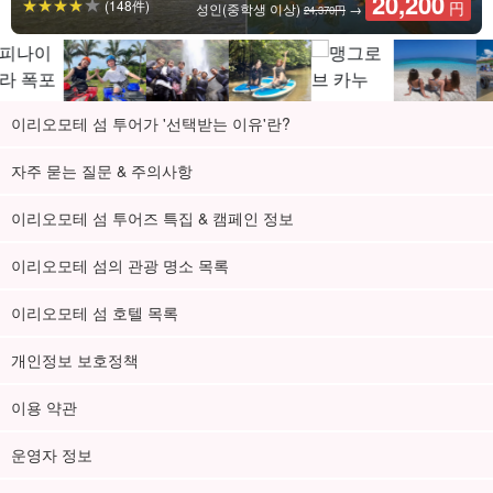
20,200
(148件)
円
성인(중학생 이상)
→
24,370円
이리오모테 섬 투어가 '선택받는 이유'란?
자주 묻는 질문 & 주의사항
이리오모테 섬 투어즈 특집 & 캠페인 정보
이리오모테 섬의 관광 명소 목록
이리오모테 섬 호텔 목록
개인정보 보호정책
이용 약관
운영자 정보