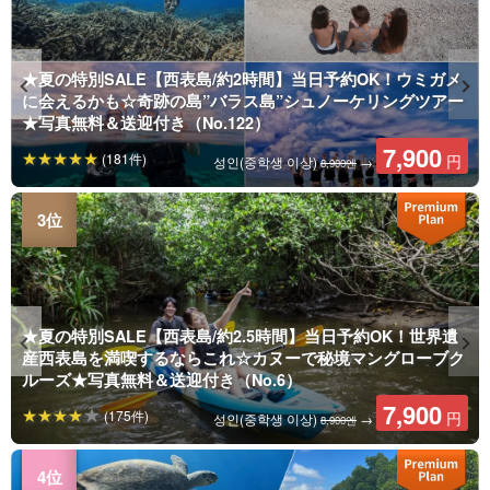
★夏の特別SALE【西表島/約2時間】当日予約OK！ウミガメ
に会えるかも☆奇跡の島”バラス島”シュノーケリングツアー
★写真無料＆送迎付き（No.122）
7,900
(181件)
円
성인(중학생 이상)
→
8,900엔
★夏の特別SALE【西表島/約2.5時間】当日予約OK！世界遺
産西表島を満喫するならこれ☆カヌーで秘境マングローブク
ルーズ★写真無料＆送迎付き（No.6）
7,900
(175件)
円
성인(중학생 이상)
→
8,900엔