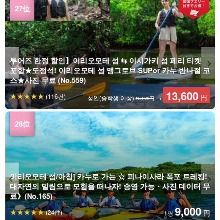
투어즈 한정 할인】이리오모테 섬 ⇆ 이시가키 섬 페리 티켓
포함★도정석! 이리오모테 섬 맹그로브 SUPor 카누 반나절 코
스★사진 무료 (No.559)
13,600
(116건)
円
성인(중학생 이상)
→
15,270円
이리오모테 섬/아침] 카누로 가는 ☆ 피나이사라 폭포 트레킹!
대자연의 밀림으로 모험을 떠나자! 송영 가능・사진 데이터 무
료》(No.165)
9,000
(24件)
円
1명