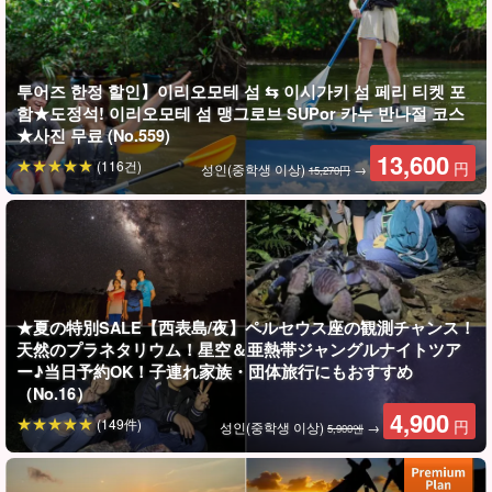
투어즈 한정 할인】이리오모테 섬 ⇆ 이시가키 섬 페리 티켓 포
사진 데이터 무료 증정
함★도정석! 이리오모테 섬 맹그로브 SUPor 카누 반나절 코스
★사진 무료 (No.559)
투어 중 가이드가 여러분의 사진을 찍고, 데이터를 무료로 증정해 드
13,600
(116건)
円
성인(중학생 이상)
→
립니다.
15,270円
★夏の特別SALE【西表島/夜】ペルセウス座の観測チャンス！
天然のプラネタリウム！星空＆亜熱帯ジャングルナイトツア
ー♪当日予約OK！子連れ家族・団体旅行にもおすすめ
（No.16）
4,900
(149件)
円
성인(중학생 이상)
→
5,900엔