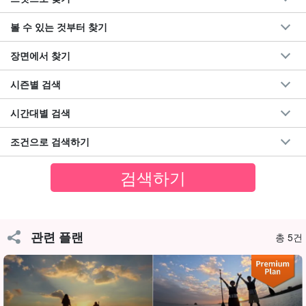
★夏の特別SALE【西表島】当日予約OK☆茜色の夕焼
볼 수 있는 것부터 찾기
けに包まれる！世界遺産西表島の大自然の中でサンセ
ットSUPツアー★《写真無料＆上原地区送迎OK》
開始時間17:30〜19:00
（No.4）
장면에서 찾기
필요한 시간소요시간: 약 1.5시간
→
7,900
円
8,900엔
시즌별 검색
시간대별 검색
조건으로 검색하기
관련 플랜
총 5건