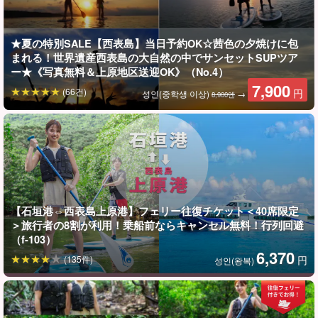
초보자나 어린이도 환영한다!
★夏の特別SALE【西表島】当日予約OK☆茜色の夕焼けに包
세계자연유산으로 등록된 이리오모테 섬의 대자연을 가장 간편하게
まれる！世界遺産西表島の大自然の中でサンセットSUPツア
체험할 수 있는 것은 역시 카누입니다.
ー★《写真無料＆上原地区送迎OK》（No.4）
7,900
(66건)
円
성인(중학생 이상)
→
8,900엔
카누는 안정감이 뛰어나 어린아이부터 다양한 연령대의 고객들이
부담 없이 즐길 수 있다.
【石垣港⇔西表島上原港】フェリー往復チケット＜40席限定
＞旅行者の8割が利用！乗船前ならキャンセル無料！行列回避
（f-103）
6,370
(135件)
円
성인(왕복)