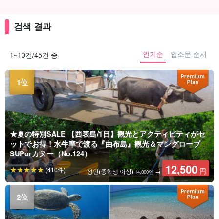
검색 결과
인기순
입소문 순서
1~10건/45건 중
★夏の特別SALE 【西表島/1日】観光とアクティビティがセ
ットでお得！水牛車で渡る『由布島』観光＆マングローブ
SUPorカヌー（No.124）
12,500
(410件)
円
성인(중학생 이상)
→
14,000엔