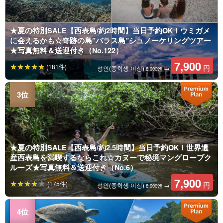
★夏の特別SALE【西表島/約2時間】当日予約OK！ウミガメ
に会えるかも☆奇跡の島”バラス島”シュノーケリングツアー
★写真無料＆送迎付き（No.122）
7,900
(181件)
円
성인(중학생 이상)
→
8,900엔
★夏の特別SALE【西表島/約2.5時間】当日予約OK！世界遺
産西表島を満喫するならこれ☆カヌーで秘境マングローブク
ルーズ★写真無料＆送迎付き（No.6）
7,900
(175件)
円
성인(중학생 이상)
→
8,900엔