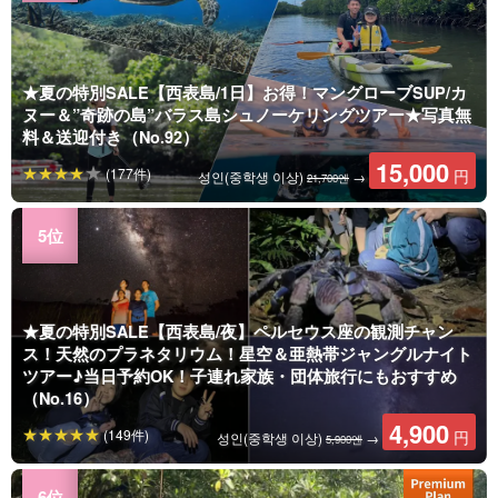
★夏の特別SALE【西表島/1日】お得！マングローブSUP/カ
ヌー＆”奇跡の島”バラス島シュノーケリングツアー★写真無
料＆送迎付き（No.92）
15,000
(177件)
円
성인(중학생 이상)
→
21,700엔
★夏の特別SALE【西表島/夜】ペルセウス座の観測チャン
ス！天然のプラネタリウム！星空＆亜熱帯ジャングルナイト
ツアー♪当日予約OK！子連れ家族・団体旅行にもおすすめ
（No.16）
4,900
(149件)
円
성인(중학생 이상)
→
5,900엔