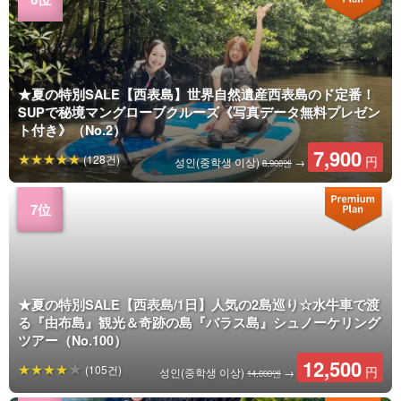
★夏の特別SALE【西表島】世界自然遺産西表島のド定番！
SUPで秘境マングローブクルーズ《写真データ無料プレゼン
ト付き》（No.2）
7,900
(128건)
円
성인(중학생 이상)
→
8,900엔
★夏の特別SALE【西表島/1日】人気の2島巡り☆水牛車で渡
る『由布島』観光＆奇跡の島『バラス島』シュノーケリング
ツアー（No.100）
12,500
(105건)
円
성인(중학생 이상)
→
14,000엔