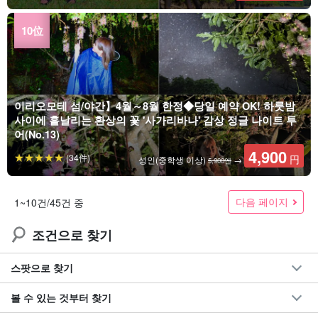
이리오모테 섬/야간】4월～8월 한정◆당일 예약 OK! 하룻밤
사이에 흩날리는 환상의 꽃 '사가리바나' 감상 정글 나이트 투
어(No.13)
4,900
(34件)
円
성인(중학생 이상)
→
5,900엔
다음 페이지
1~10건/45건 중
조건으로 찾기
스팟으로 찾기
볼 수 있는 것부터 찾기