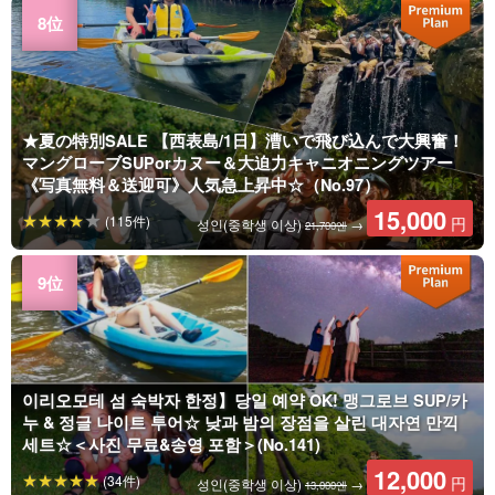
★夏の特別SALE 【西表島/1日】漕いで飛び込んで大興奮！
マングローブSUPorカヌー＆大迫力キャニオニングツアー
《写真無料＆送迎可》人気急上昇中☆（No.97）
15,000
(115件)
円
성인(중학생 이상)
→
21,700엔
이리오모테 섬 숙박자 한정】당일 예약 OK! 맹그로브 SUP/카
누 & 정글 나이트 투어☆ 낮과 밤의 장점을 살린 대자연 만끽
세트☆＜사진 무료&송영 포함＞(No.141)
12,000
(34件)
円
성인(중학생 이상)
→
13,000엔