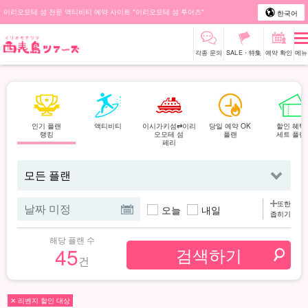
이리오모테 섬 전문 액티비티 예약 사이트 "이리오모테 섬 투어즈"
한국어
각종 문의
SALE・特集
예약 확인
메뉴
인기 플랜
액티비티
이시가키섬⇄이리
당일 예약 OK
할인 혜택
랭킹
오모테 섬
플랜
세트 플랜
페리
또한
오늘
내일
좁히기
해당 플랜 수
45
건
✕ 리벤지 할인 대상