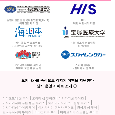
일반사단법인 전국여행업협회(ANTA)
HIS
<여행업협회 가입
<대형 여행사와 제휴
바다와 일본 프로젝트
다카라즈카 의료대학
<내각부와 일본재단이 추진
<산학협력
오키나와 SDGs 파트너
스카이 렌터카
<SDGs 보급 활동 실시
<렌터카 사업 제휴
오키나와를 중심으로 각지의 여행을 지원한다
당사 운영 사이트 소개
이리오모테 섬 투어
오하마 섬 투어즈
이시가키섬 투어즈
이시가키지마 푸른 동굴 투어즈
이시가키지마 스노클링 투어즈
이시가키섬 다이빙 투어
이시가키섬 렌터카 투어즈
환상의 섬 투어
요나구니시마 투어즈
미야코지마 투어
미야코지마 스노클링 투어즈