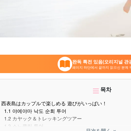
완독 특전 있음(오리지널 관광
페이지 하단에서 끝까지 읽으신 분께 
목차
西表島はカップルで楽しめる 遊びがいっぱい！
1.1
야에야마 낙도 순회 투어
1.2
カヤック＆トレッキングツアー
1.3
스노클링 투어
目次を開く