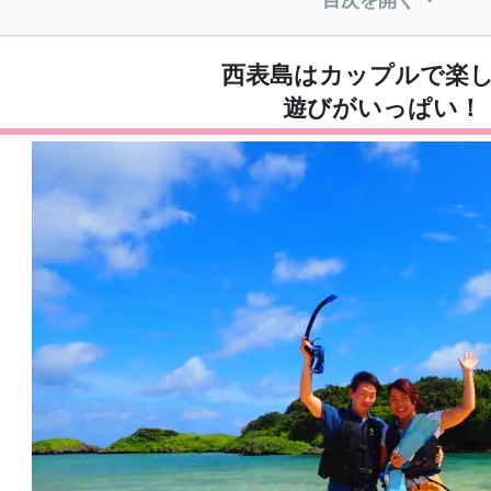
1.4
SUP（スタンドアップパドル）ツアー
1.5
낚시 투어
1.6
나이트 투어
西表島はカップルで楽
1.7
フェリーチケット付きの セットプランもおすすめ！
遊びがいっぱい！
연인과 함께 방문하고 싶은 추천 명소!
2.1
유부도
2.2
피나이사라 폭포
2.3
별모래 해변
2.4
바라스 섬
2.5
하토마 섬
2.6
상가라 폭포
2.7
うなりざき公園
石垣島からの日帰りの カップルのモデルコース
西表島のカップル旅行に 関するよくある質問（FAQ）
요약