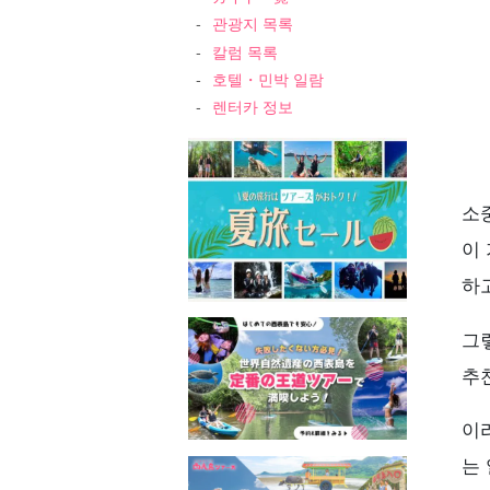
관광지 목록
칼럼 목록
호텔・민박 일람
렌터카 정보
소
이
하고
그
추
이
는