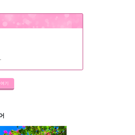
方
 여기
어