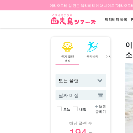
이리오모테 섬 전문 액티비티 예약 사이트 "이리오모테
액티비티 목록
이
소
인기 플랜
액티비티
이시가키섬⇄이리
랭킹
오모테 섬
페리
또한
오늘
내일
좁히기
해당 플랜 수
194