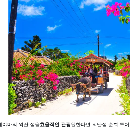
에야마의 외딴 섬을
효율적인 관광
원한다면 외딴섬 순회 투어