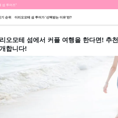
 섬 투어즈"
인기 순위
이리오모테 섬 투어가 '선택받는 이유'란?
리오모테 섬에서 커플 여행을 한다면! 추
개합니다!
당일 예약 OK
할인 혜택
프리미엄
이리오모테 섬 "폭
바라스 섬 투어
렌
플랜
세트 플랜
엄선된 플랜
포"
투어