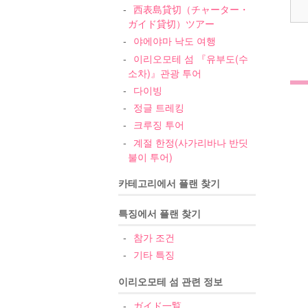
西表島貸切（チャーター・
ガイド貸切）ツアー
야에야마 낙도 여행
이리오모테 섬 『유부도(수
소차)』관광 투어
2
다이빙
정글 트레킹
크루징 투어
계절 한정(사가리바나 반딧
불이 투어)
카테고리에서 플랜 찾기
특징에서 플랜 찾기
3
참가 조건
4
기타 특징
5
이리오모테 섬 관련 정보
ガイド一覧