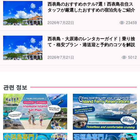
西表島のおすすめホテル7選！西表島在住ス
タッフが厳選したおすすめの宿泊先をご紹介
2026年7月22日
23459
西表島・大原港のレンタカーガイド｜乗り捨
て・格安プラン・港送迎と予約のコツを解説
2026年7月21日
5012
가이드의 든든한 지원
가이드는 모두
수난구조대원 자격
를 보유하고 있습니다. 천천히 친
관련 정보
절하게 강의해 드리니 어린아이부터 수영을 잘 못하는 분들도 부담
없이 참여하실 수 있습니다!