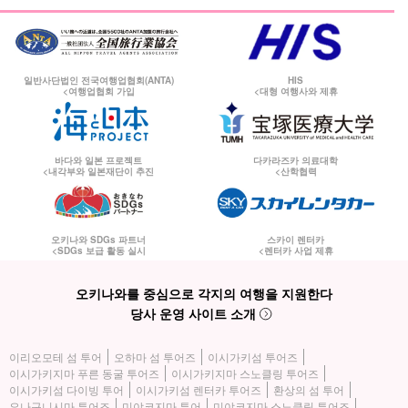
일반사단법인 전국여행업협회(ANTA)
HIS
<여행업협회 가입
<대형 여행사와 제휴
바다와 일본 프로젝트
다카라즈카 의료대학
<내각부와 일본재단이 추진
<산학협력
오키나와 SDGs 파트너
스카이 렌터카
<SDGs 보급 활동 실시
<렌터카 사업 제휴
오키나와를 중심으로 각지의 여행을 지원한다
당사 운영 사이트 소개
이리오모테 섬 투어
오하마 섬 투어즈
이시가키섬 투어즈
이시가키지마 푸른 동굴 투어즈
이시가키지마 스노클링 투어즈
이시가키섬 다이빙 투어
이시가키섬 렌터카 투어즈
환상의 섬 투어
요나구니시마 투어즈
미야코지마 투어
미야코지마 스노클링 투어즈