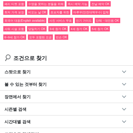
페리 티켓 포함
수영을 못하는 분들을 위해
즉시 예약 가능
전날 예약 OK
최저 가격 보장
비오는 날 OK
초보자를 위한
마루우(안전대책우수) 업체
페리 티켓 포함
특별 가격
으로 안내☆.
외국어 대응(English available)
사진 서비스 무료
인기 가이드
단체・대인원 OK
세계유산 이리오모테 섬에서
맹그로브
SUPor 카누
샤워 시설 포함
당일치기 OK
3세 참가 OK
4세 참가 OK
5세 참가 OK
국내 최대 규모의 이리오모테 섬의 맹그로브 숲을 SUPor 카누로 즐
6~9세 참가 OK
모두 포함된 요금
빈손 OK
기자!
조건으로 찾기
이리오모테 섬이 '이리오모테 섬
일본의 마지막 비경
'라고 불리는 이
유를 알 수 있을 것이다! 어린 아이들도 함께 즐길 수 있으니 부담 없
스팟으로 찾기
이 참가해 주세요.
볼 수 있는 것부터 찾기
NEW】누적 참가인원 30만 명 돌파!
장면에서 찾기
关键词
1일
40名限定の当サイトオリジナルプラン
시즌별 검색
마루우(안전대책 우수) 업체
사진 데이터 무료 제공
시간대별 검색
투어 장비 무료 대여 포함
투어 참가자 특전 페이지 증정