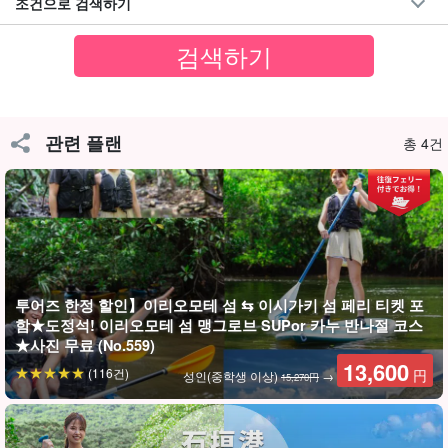
조건으로 검색하기
수난구조대원 자격증을 소지한 가이드의 지원
관련 플랜
총 4건
투어즈 한정 할인】이리오모테 섬 ⇆ 이시가키 섬 페리 티켓 포
함★도정석! 이리오모테 섬 맹그로브 SUPor 카누 반나절 코스
★사진 무료 (No.559)
이리오모테 섬 투어즈 한정 특전!
13,600
(116건)
円
성인(중학생 이상)
→
15,270円
이시가키섬⇄이리오모테 섬 페리 승선권 포함
본 플랜은 투어 요금에 페리 왕복 승선권이 포함되어 있어 별도로 구