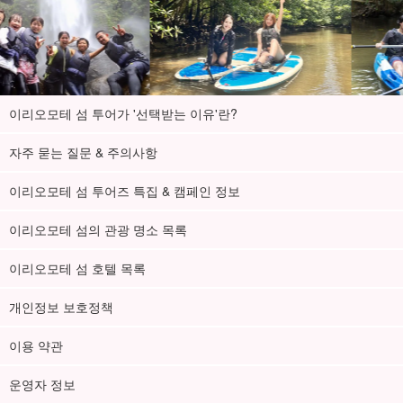
페리 티켓 예약부터 승선 방법까지
이 플랜은 액티비티와 페리 티켓이 세트로 구성되어 있으며, 페리 시
간을 선택하여 신청하셔야 합니다.
이리오모테 섬 투어가 '선택받는 이유'란?
페리는 아래 항공편을 신청해 주십시오.
자주 묻는 질문 & 주의사항
오전 투어:
往路8:00/復路12:00
이리오모테 섬 투어즈 특집 & 캠페인 정보
오후 투어:
출발 11:00 / 도착 17:05
이리오모테 섬의 관광 명소 목록
< 페리 요금에 관하여
이리오모테 섬 호텔 목록
고객 사정으로 인한 지연은 고객 부담, 당사 사정으로 인한 지연은
개인정보 보호정책
당사 부담입니다.
이용 약관
이시가키항 낙도 터미널에서 페리를 타는 방법,
예약 후 발송되는 예
약 완료 메일에 기재된 절차에 따라 승선해 주십시오.
주십시오.
운영자 정보