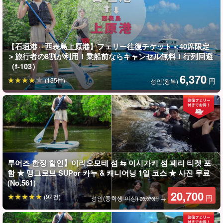
매할 필요가 없습니다!
추천 포인트
【石垣港⇔西表島上原港】フェリー往復チケット＜40席限定
通常価格SUP（カヌー）体験8,900円+往復フェリー乗船券
＞旅行者の8割が利用！乗船前ならキャンセル無料！行列回避
（石垣島⇄西表島上原港）6,370円＝1名様15,270円のところ
（f-103）
6,370
を
13,600
円
의 저렴한 가격으로 제공!
(135件)
円
성인(왕복)
액티비티와 페리를 각각 단품으로 구입(예약)하는 것보다 훨씬
저렴합니다.
투어즈 한정 할인】이리오모테 섬 ⇆ 이시가키 섬 페리 티켓 포
함 ★ 맹그로브 SUPor 카누 & 캐니어닝 1일 코스 ★ 사진 무료
(No.561)
20,700
(92건)
円
성인(중학생 이상)
→
28,070円