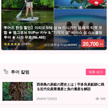
투어즈 한정 할인】이리오모테 섬 ⇆ 이시가키 섬 페리 티켓 포
함 ★ 맹그로브 SUPor 카누 & "기적의 섬" 바라스 섬 스노클링
투어 ★ 사진 무료(No.485)
어느 쪽을 체험해볼까?
20,700
(119件)
円
성인(중학생 이상)
→
28,070円
선택할 수 있는 맹그로브 SUPor 카누
이 플랜에서는 체험하고 싶은 액티비티를 선택할 수 있습니다.
사용하는 SUPor 카누는
뛰어난 안정감
! 초보자도 쉽게 체험할 수 있
투어 칼럼
목록 보기
어요♪!
西表島の炭鉱の歴史とは｜宇多良炭鉱跡に残
る近代化産業遺産と負の遺産を解説
2026年7月22日
545