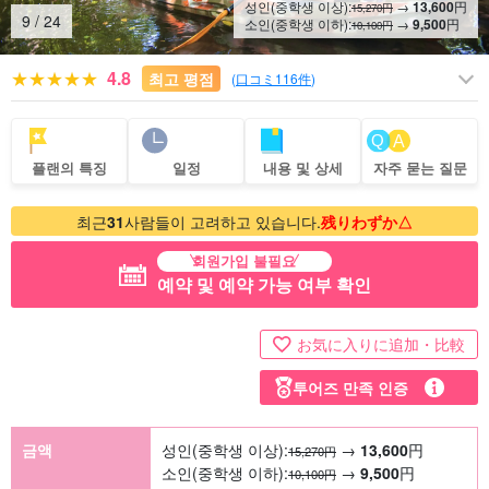
성인(중학생 이상):
→
13,600
円
15,270円
10
/
24
소인(중학생 이하):
→
9,500
円
10,100円
4.8
최고 평점
(
口コミ116件
)
플랜의 특징
일정
내용 및 상세
자주 묻는 질문
최근
31
사람들이 고려하고 있습니다.
残りわずか△
회원가입 불필요
예약 및 예약 가능 여부 확인
お気に入りに追加・比較
투어즈 만족 인증
금액
성인(중학생 이상):
→
13,600
円
15,270円
소인(중학생 이하):
→
9,500
円
10,100円