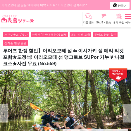
이리오모테 섬 전문 액티비티 예약 사이트 "이리오모테 섬 투어즈"
한국어
각종 문의
SALE・特集
예약 확인
메뉴
オリジナルプラン
마루우(안전대책우수) 업체
페리 티켓 포함
투어즈 한정 할인
선착순 한정 플랜
투어즈 한정 할인】이리오모테 섬 ⇆ 이시가키 섬 페리 티켓
포함★도정석! 이리오모테 섬 맹그로브 SUPor 카누 반나절
코스★사진 무료 (No.559)