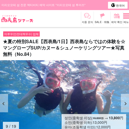
이리오모테 섬 전문 액티비티 예약 사이트 "이리오모테 섬 투어즈"
한국어
각종 문의
SALE・特集
예약 확인
메뉴
마루우(안전대책우수) 업체
★夏の特別SALE【西表島/1日】西表島ならではの体験を☆
マングローブSUP/カヌー＆シュノーケリングツアー★写真
無料（No.84）
성인(중학생 이상):
→
13,800
円
19,800엔
소인(중학생 이하):
13,000
円
10
/
19
유아(초등학생 미만):
12,000
円