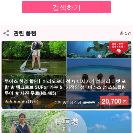
드가 안전하게 도와드립니다!
관련 플랜
총 5건
투어즈 한정 할인】이리오모테 섬 ⇆ 이시가키 섬 페리 티켓 포
함 ★ 맹그로브 SUPor 카누 & "기적의 섬" 바라스 섬 스노클링
투어 ★ 사진 무료(No.485)
당일 컨디션에 따라 최적의 장소로 이동한다!
20,700
(119件)
円
성인(중학생 이상)
→
28,070円
해변에서 스노클링을 즐길 수 있기 때문에 스노클링을 처음 접하는
사람이나 다양한 연령층이 스노클링을 즐길 수 있다.
참가하시는 고객님들은 대부분 초보자분들입니다. 안전장비와 가이