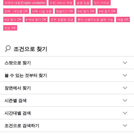
외국어 대응(English available)
사진 서비스 무료
송영 있음
인기 가이드
단체・대인원 OK
샤워 시설 포함
당일치기 OK
3세 참가 OK
4세 참가 OK
5세 참가 OK
6~9세 참가 OK
모두 포함된 요금
현지 신용카드로 결제 가능
대절 OK
빈손 OK
조건으로 찾기
스팟으로 찾기
볼 수 있는 것부터 찾기
장면에서 찾기
선택할 수 있는 맹그로브 SUPor 카누
시즌별 검색
최근 전 세계적으로 화제가 되고 있는 'SUP'와 오키나와에 오면 빼
놓을 수 없는 스테디셀러 '카누' 중에서 원하는 액티비티를 선택하실
시간대별 검색
수 있습니다.
조건으로 검색하기
참가하시는 고객님들은 대부분 초보자분들입니다. 안전장비와 가이