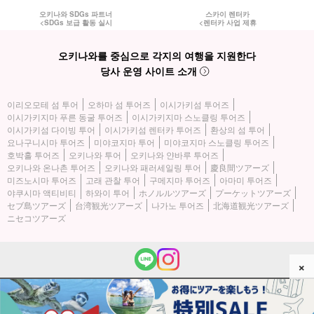
오키나와 SDGs 파트너
스카이 렌터카
<SDGs 보급 활동 실시
<렌터카 사업 제휴
오키나와를 중심으로 각지의 여행을 지원한다
당사 운영 사이트 소개
이리오모테 섬 투어
오하마 섬 투어즈
이시가키섬 투어즈
이시가키지마 푸른 동굴 투어즈
이시가키지마 스노클링 투어즈
이시가키섬 다이빙 투어
이시가키섬 렌터카 투어즈
환상의 섬 투어
요나구니시마 투어즈
미야코지마 투어
미야코지마 스노클링 투어즈
호박홀 투어즈
오키나와 투어
오키나와 얀바루 투어즈
오키나와 온나촌 투어즈
오키나와 패러세일링 투어
慶良間ツアーズ
미즈노시마 투어즈
고래 관찰 투어
구메지마 투어즈
아마미 투어즈
야쿠시마 액티비티
하와이 투어
ホノルルツアーズ
プーケットツアーズ
セブ島ツアーズ
台湾観光ツアーズ
나가노 투어즈
北海道観光ツアーズ
ニセコツアーズ
×
(c) 2026 이리오모테 섬 투어즈 All Rights Reserved.