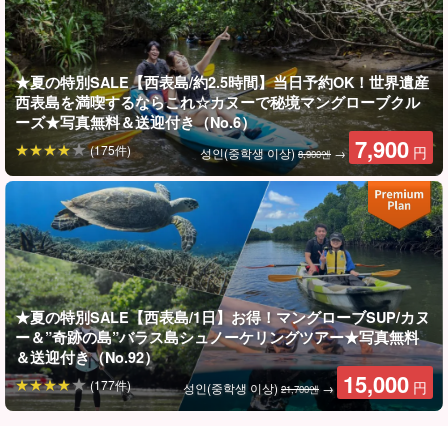
투어 중 가이드가 전용 방수 카메라로 여러분의 사진을 촬영하고 데
이터를 무료로 증정해 드립니다.
★夏の特別SALE【西表島/約2.5時間】当日予約OK！世界遺産
西表島を満喫するならこれ☆カヌーで秘境マングローブクル
ーズ★写真無料＆送迎付き（No.6）
7,900
(175件)
円
성인(중학생 이상)
→
8,900엔
★夏の特別SALE【西表島/1日】お得！マングローブSUP/カヌ
ー＆”奇跡の島”バラス島シュノーケリングツアー★写真無料
＆送迎付き（No.92）
15,000
(177件)
円
성인(중학생 이상)
→
21,700엔
가이드의 든든한 지원