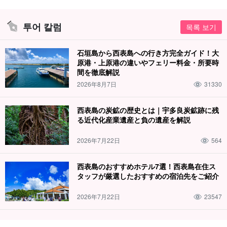
가이드는 모두
수난구조대원 자격
를 보유하고 있습니다. 천천히 친
절하게 강의해 드리니 어린아이부터 수영을 잘 못하는 분들도 부담
투어 칼럼
목록 보기
없이 참여하실 수 있습니다!
石垣島から西表島への行き方完全ガイド！大
추천 포인트
原港・上原港の違いやフェリー料金・所要時
間を徹底解説
사진 데이터 무료 제공
2026年8月7日
31330
투어 장비 무료 대여 포함
투어 참가자 특전 페이지 증정
西表島の炭鉱の歴史とは｜宇多良炭鉱跡に残
참가일
전날 18:00까지 취소 수수료 없음
る近代化産業遺産と負の遺産を解説
2026年7月22日
564
西表島のおすすめホテル7選！西表島在住ス
タッフが厳選したおすすめの宿泊先をご紹介
2026年7月22日
23547