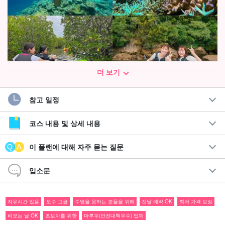
더 보기
참고 일정
이리오모테 섬을 만끽할 수 있는 2가지 대표 액티비티☆.
맹그로브 SUP/카누 & 스노클링 투어
코스 내용 및 상세 내용
세계자연유산 이리오모테 섬에서만 볼 수 있는 대자연을 SUP나 스
이 플랜에 대해 자주 묻는 질문
노클링을 선택해 즐겨보자!
입소문
이시가키섬에서 당일치기 참가도 가능하니 부담 없이 참가해 주세
요☆.
자유시간 있음
도수 고글
수영을 못하는 분들을 위해
전날 예약 OK
최저 가격 보장
비오는 날 OK
초보자를 위한
마루우(안전대책우수) 업체