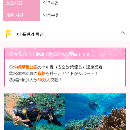
소요시간
약 7시간
개최 기간
연중무휴
이 플랜의 특징
☆★
安心して参加できる3つの理由
！☆★
①
沖縄県警公認
のマル優（安全対策優良）認定業者
②水難救助員の
資格
を持ったガイドがサポート！
③累計参加人数
30万人
突破！