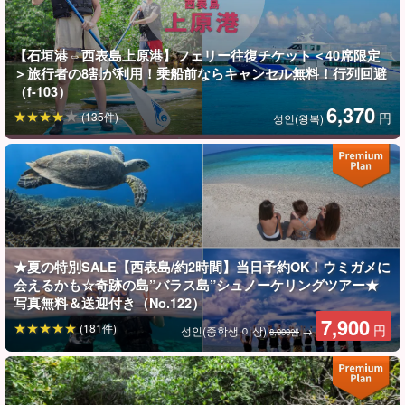
드가 든든하게 서포트해 드리니 안심하세요☆.
【石垣港⇔西表島上原港】フェリー往復チケット＜40席限定
＞旅行者の8割が利用！乗船前ならキャンセル無料！行列回避
（f-103）
6,370
(135件)
円
성인(왕복)
★夏の特別SALE【西表島/約2時間】当日予約OK！ウミガメに
会えるかも☆奇跡の島”バラス島”シュノーケリングツアー★
写真無料＆送迎付き（No.122）
7,900
(181件)
円
성인(중학생 이상)
→
8,900엔
사진 데이터 무료 증정