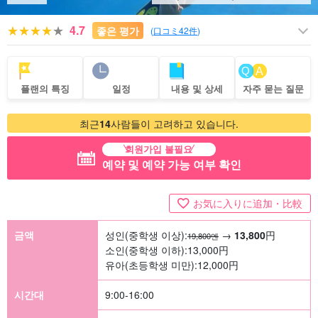
4.7
좋은 평가
(
口コミ42件
)
플랜의 특징
일정
내용 및 상세
자주 묻는 질문
최근
14
사람들이 고려하고 있습니다.
회원가입 불필요
예약 및 예약 가능 여부 확인
お気に入りに追加・比較
금액
성인(중학생 이상):
→
13,800
円
19,800엔
소인(중학생 이하):
13,000
円
유아(초등학생 미만):
12,000
円
시간대
9:00-16:00