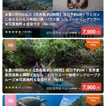
★夏の特別SALE【西表島/約2時間】当日予約OK！ウミガメ
に会えるかも☆奇跡の島”バラス島”シュノーケリングツアー
★写真無料＆送迎付き（No.122）
7,900
(181件)
円
성인(중학생 이상)
→
8,900엔
★夏の特別SALE【西表島/約2.5時間】当日予約OK！世界遺
産西表島を満喫するならこれ☆カヌーで秘境マングローブク
ルーズ★写真無料＆送迎付き（No.6）
7,900
(175件)
円
성인(중학생 이상)
→
8,900엔