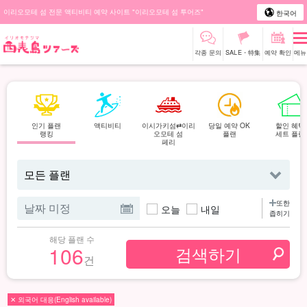
이리오모테 섬 전문 액티비티 예약 사이트 "이리오모테 섬 투어즈"
한국어
각종 문의
SALE・特集
예약 확인
메뉴
인기 플랜
액티비티
이시가키섬⇄이리
당일 예약 OK
할인 혜택
랭킹
오모테 섬
플랜
세트 플랜
페리
또한
오늘
내일
좁히기
해당 플랜 수
106
건
✕ 외국어 대응(English available)