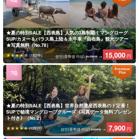
★夏の特別SALE【西表島】人気の3島制覇！マングローグ
SUP/カヌー＆バラス島上陸＆水牛車『由布島』観光ツアー
★写真無料（No.78）
15,000
(162件)
円
성인(중학생 이상)
→
21,700엔
★夏の特別SALE【西表島】世界自然遺産西表島のド定番！
SUPで秘境マングローブクルーズ《写真データ無料プレゼン
ト付き》（No.2）
7,900
(128건)
円
성인(중학생 이상)
→
8,900엔