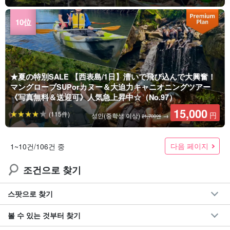
★夏の特別SALE 【西表島/1日】漕いで飛び込んで大興奮！
マングローブSUPorカヌー＆大迫力キャニオニングツアー
《写真無料＆送迎可》人気急上昇中☆（No.97）
15,000
(115件)
円
성인(중학생 이상)
→
21,700엔
다음 페이지
1~10건/106건 중
조건으로 찾기
스팟으로 찾기
볼 수 있는 것부터 찾기