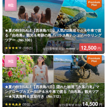
★夏の特別SALE【西表島/1日】人気の2島巡り☆水牛車で渡
る『由布島』観光＆奇跡の島『バラス島』シュノーケリング
ツアー（No.100）
12,500
(105건)
円
성인(중학생 이상)
→
14,000엔
★夏の特別SALE【西表島/1日】隠れた秘境『水落の滝』マ
ングローブカヌー/SUP＆水牛車で渡る『由布島』観光ツア
ー★写真無料＆送迎付き（No.112）
14,500
(33건)
円
성인(중학생 이상)