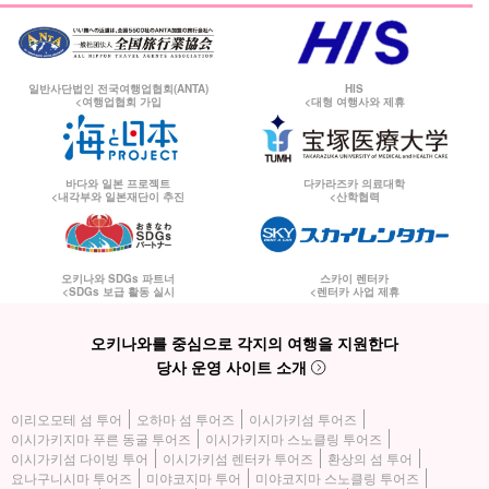
일반사단법인 전국여행업협회(ANTA)
HIS
<여행업협회 가입
<대형 여행사와 제휴
바다와 일본 프로젝트
다카라즈카 의료대학
<내각부와 일본재단이 추진
<산학협력
오키나와 SDGs 파트너
스카이 렌터카
<SDGs 보급 활동 실시
<렌터카 사업 제휴
오키나와를 중심으로 각지의 여행을 지원한다
당사 운영 사이트 소개
이리오모테 섬 투어
오하마 섬 투어즈
이시가키섬 투어즈
이시가키지마 푸른 동굴 투어즈
이시가키지마 스노클링 투어즈
이시가키섬 다이빙 투어
이시가키섬 렌터카 투어즈
환상의 섬 투어
요나구니시마 투어즈
미야코지마 투어
미야코지마 스노클링 투어즈