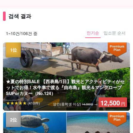
검색 결과
인기순
입소문 순서
1~10건/106건 중
★夏の特別SALE 【西表島/1日】観光とアクティビティがセ
ットでお得！水牛車で渡る『由布島』観光＆マングローブ
SUPorカヌー（No.124）
12,500
(410件)
円
성인(중학생 이상)
→
14,000엔