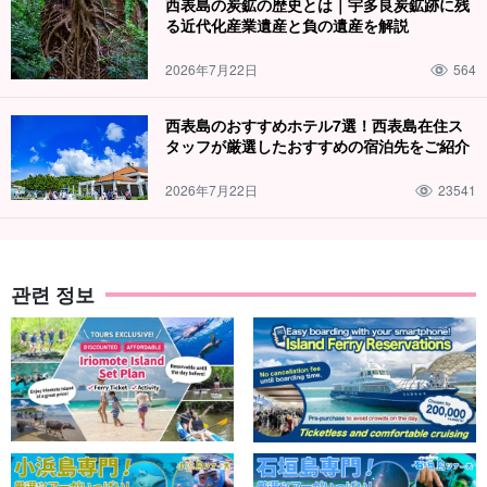
西表島の炭鉱の歴史とは｜宇多良炭鉱跡に残
る近代化産業遺産と負の遺産を解説
2026年7月22日
564
西表島のおすすめホテル7選！西表島在住ス
タッフが厳選したおすすめの宿泊先をご紹介
2026年7月22日
23541
관련 정보