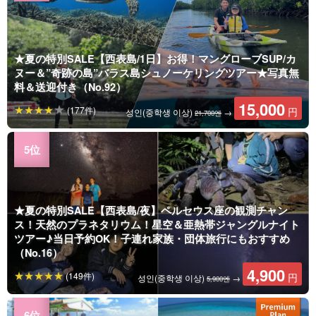
★夏の特別SALE【西表島/1日】お得！マングローブSUP/カ
ヌー＆”奇跡の島”バラス島シュノーケリングツアー★写真無
料＆送迎付き（No.92）
15,000
(177件)
円
성인(중학생 이상)
→
21,700엔
★夏の特別SALE【西表島/夜】ペルセウス座の観測チャン
ス！天然のプラネタリウム！星空＆亜熱帯ジャングルナイト
ツアー♪当日予約OK！子連れ家族・団体旅行にもおすすめ
（No.16）
4,900
(149件)
円
성인(중학생 이상)
→
5,900엔