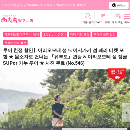
이리오모테 섬 전문 액티비티 예약 사이트 "이리오모테 섬 투어즈"
한국어
각종 문의
SALE・特集
예약 확인
메뉴
마루우(안전대책우수) 업체
オリジナルプラン
페리 티켓 포함
투어즈 한정 할인
선착순 한정 플랜
투어 한정 할인】이리오모테 섬 ⇆ 이시가키 섬 페리 티켓 포
함 ★ 물소차로 건너는 『유부도』관광 & 이리오모테 섬 정글
SUPor 카누 투어 ★ 사진 무료 (No.546)