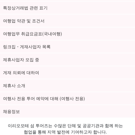
특정상거래법 관련 표기
여행업 약관 및 조건서
여행업무 취급요금표(국내여행)
링크집・게재사업자 목록
제휴사업자 모집 중
페리 티켓 예약부터 승선 방법까지
게재 의뢰에 대하여
이 플랜은 액티비티와 페리 티켓이 세트로 구성되어 있으며, 페리 시
제휴사 소개
간을 선택하여 신청하셔야 합니다.
여행사 전용 투어 예약에 대해 (여행사 전용)
페리는 아래 항공편을 신청해 주십시오.
출발 8:00 / 도착 17:05
채용정보
이리오모테 섬 투어즈는 수많은 단체 및 공공기관과 함께 하는
< 페리 요금에 관하여
협업을 통해 지역 발전에 기여하고자 합니다.