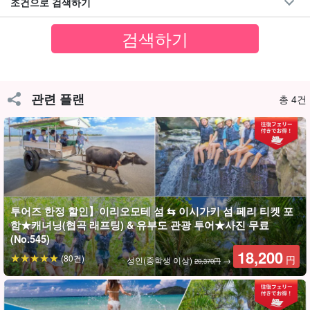
조건으로 검색하기
관련 플랜
총 4건
투어즈 한정 할인】이리오모테 섬 ⇆ 이시가키 섬 페리 티켓 포
이리오모테 섬 투어즈 한정 특전!
함★캐녀닝(협곡 래프팅) & 유부도 관광 투어★사진 무료
이시가키섬⇄이리오모테 섬 페리 승선권 포함☆彡
(No.545)
18,200
(80건)
円
성인(중학생 이상)
→
본 플랜은 투어 요금에 페리 왕복 승선권이 포함되어 있어 별도로 구
20,370円
매할 필요가 없습니다!