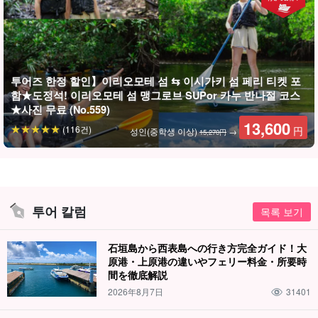
어느 쪽을 체험해볼까?
투어즈 한정 할인】이리오모테 섬 ⇆ 이시가키 섬 페리 티켓 포
함★도정석! 이리오모테 섬 맹그로브 SUPor 카누 반나절 코스
선택할 수 있는 맹그로브 SUPor 카누
★사진 무료 (No.559)
13,600
이 플랜에서는 체험하고 싶은 액티비티를 선택할 수 있습니다.
(116건)
円
성인(중학생 이상)
→
15,270円
사용하는 SUPor 카누는
뛰어난 안정감
! 초보자도 쉽게 체험할 수 있
어요♪!
투어 칼럼
목록 보기
石垣島から西表島への行き方完全ガイド！大
原港・上原港の違いやフェリー料金・所要時
間を徹底解説
2026年8月7日
31401