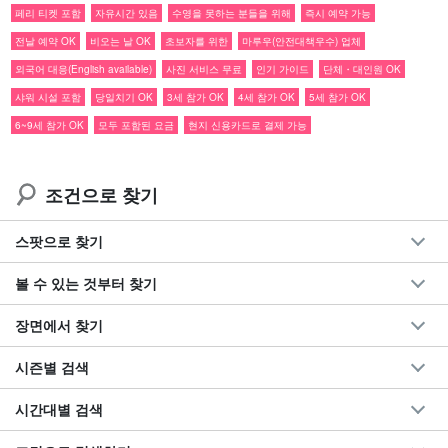
페리 티켓 포함
자유시간 있음
수영을 못하는 분들을 위해
즉시 예약 가능
전날 예약 OK
비오는 날 OK
초보자를 위한
마루우(안전대책우수) 업체
페리 티켓 포함
특별 가격
으로 안내☆.
외국어 대응(English available)
사진 서비스 무료
인기 가이드
단체・대인원 OK
"유부도』관광 & 맹그로브 SUPor 카누
샤워 시설 포함
당일치기 OK
3세 참가 OK
4세 참가 OK
5세 참가 OK
6~9세 참가 OK
모두 포함된 요금
현지 신용카드로 결제 가능
90% 이상이 아열대 식물로 둘러싸인 이리오모테 섬의 대자연 속에
서 SUPor 카누를 타고 맹그로브 숲을 산책하고, 한번쯤은 가보고 싶
조건으로 찾기
은 '유후지마' 관광을 즐길 수 있는 욕심쟁이 플랜입니다.
스팟으로 찾기
NEW】누적 참가인원 30만 명 돌파!
볼 수 있는 것부터 찾기
关键词
1일
40名限定の当サイトオリジナルプラン
마루우(안전대책 우수) 업체
장면에서 찾기
사진 데이터 무료 제공
투어 장비 무료 대여 포함
시즌별 검색
투어 참가자 특전 페이지 증정
수난구조대원 자격증을 소지한 가이드의 지원
시간대별 검색