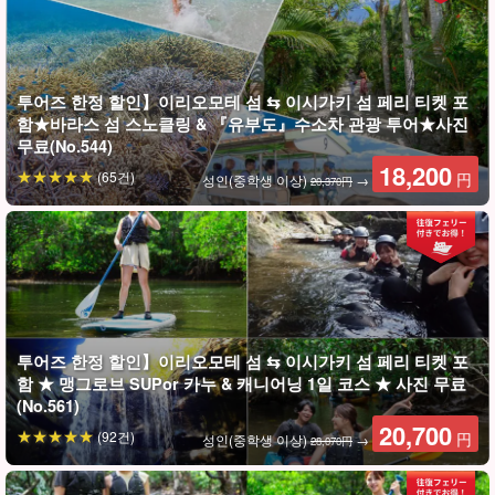
추천 포인트
通常価格由布島観光＆西表島SUPorカヌーツアー14,000円
+往復フェリー乗船券（石垣島⇄西表島上原港）6,370円＝1名
투어즈 한정 할인】이리오모테 섬 ⇆ 이시가키 섬 페리 티켓 포
様20,370円のところを
18,200
円
의 저렴한 가격으로 제공!
함★바라스 섬 스노클링 & 『유부도』수소차 관광 투어★사진
무료(No.544)
액티비티와 페리를 각각 단품으로 구입(예약)하는 것보다 훨씬
18,200
(65건)
円
성인(중학생 이상)
→
저렴합니다.
20,370円
투어즈 한정 할인】이리오모테 섬 ⇆ 이시가키 섬 페리 티켓 포
함 ★ 맹그로브 SUPor 카누 & 캐니어닝 1일 코스 ★ 사진 무료
(No.561)
20,700
(92건)
円
성인(중학생 이상)
→
28,070円