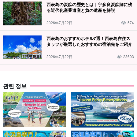
西表島の炭鉱の歴史とは｜宇多良炭鉱跡に残
る近代化産業遺産と負の遺産を解説
2026年7月22日
574
西表島のおすすめホテル7選！西表島在住ス
유부지마(由布島) 관광
タッフが厳選したおすすめの宿泊先をご紹介
유부도에는 이리오모테 섬에서 물소차를 타고 바다 위를 건너갑니
2026年7月22日
23603
다. 물소차 위에서는 열심히 끄는 귀여운 물소에게 힐링을 받으며 조
용한 섬의 시간을 느긋하게 즐길 수 있습니다.
관련 정보