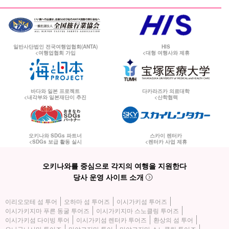
고객 사정으로 인한 지연은 고객 부담, 당사 사정으로 인한 지연은
당사 부담입니다.
이시가키항 낙도 터미널에서 페리를 타는 방법,
예약 후 발송되는 예
일반사단법인 전국여행업협회(ANTA)
HIS
<여행업협회 가입
<대형 여행사와 제휴
약 완료 메일에 기재된 절차에 따라 승선해 주십시오.
주십시오.
바다와 일본 프로젝트
다카라즈카 의료대학
<내각부와 일본재단이 추진
<산학협력
오키나와 SDGs 파트너
스카이 렌터카
<SDGs 보급 활동 실시
<렌터카 사업 제휴
오키나와를 중심으로 각지의 여행을 지원한다
당사 운영 사이트 소개
이리오모테 섬 투어
오하마 섬 투어즈
이시가키섬 투어즈
이시가키지마 푸른 동굴 투어즈
이시가키지마 스노클링 투어즈
이시가키섬 다이빙 투어
이시가키섬 렌터카 투어즈
환상의 섬 투어
요나구니시마 투어즈
미야코지마 투어
미야코지마 스노클링 투어즈