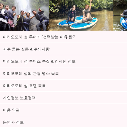
이리오모테 섬 투어가 '선택받는 이유'란?
자주 묻는 질문 & 주의사항
가이드의 든든한 지원
이리오모테 섬 투어즈 특집 & 캠페인 정보
가이드는 모두
수난구조대원 자격
를 보유하고 있습니다. 천천히 친
절하게 강의해 드리니 어린아이부터 수영을 잘 못하는 분들도 부담
이리오모테 섬의 관광 명소 목록
없이 참여하실 수 있습니다!
이리오모테 섬 호텔 목록
개인정보 보호정책
이용 약관
운영자 정보