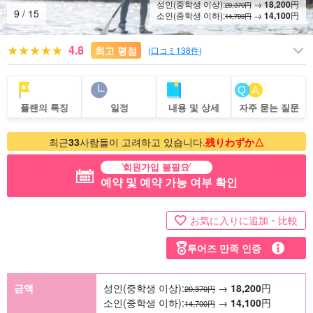
성인(중학생 이상):
→
18,200
円
20,370円
10
/
15
소인(중학생 이하):
→
14,100
円
14,700円
4.8
최고 평점
(
口コミ138件
)
플랜의 특징
일정
내용 및 상세
자주 묻는 질문
최근
33
사람들이 고려하고 있습니다.
残りわずか△
회원가입 불필요
예약 및 예약 가능 여부 확인
お気に入りに追加・比較
투어즈 만족 인증
금액
성인(중학생 이상):
→
18,200
円
20,370円
소인(중학생 이하):
→
14,100
円
14,700円