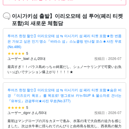
이시가키섬 출발】이리오모테 섬 투어(페리 티켓
포함)의 새로운 체험담
투어즈 한정 할인】이리오모테 섬 ⇆ 이시가키 섬 페리 티켓 포함★한 번쯤
은 가보고 싶은 인기 명소『바라스 섬』스노클링 반나절 코스★사진 무료
(No.486)
5
ユーザー_tswl さん
/
20대
投稿日：2026-07
最高すぎ！！バラス島めっちゃ綺麗だし、シュノーケリングで可愛いお魚
いっぱいでテンション爆上がり！！！！★
투어즈 한정 할인】이리오모테 섬 ⇆ 이시가키 섬 페리 티켓 포함★숨은 비
경 『미즈오키 폭포』를 목표로! 맹그로브 카누/SUP & 물소차로 건너는
『유부도』관광투어★사진 무료(No.377)
5
ユーザー_dgnr さん
/
50대
投稿日：2026-07
最初はマングローブの川をカヌーで進み、水落の滝で大自然の迫力を感じ
ました。次は水牛車に揺られてのんびりと由布島を観光し、西表島の魅力