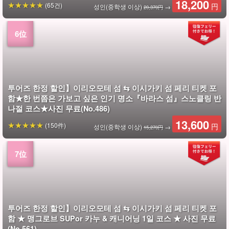
18,200
(65건)
円
성인(중학생 이상)
→
20,370円
투어즈 한정 할인】이리오모테 섬 ⇆ 이시가키 섬 페리 티켓 포
함★한 번쯤은 가보고 싶은 인기 명소『바라스 섬』스노클링 반
나절 코스★사진 무료(No.486)
13,600
(150件)
円
성인(중학생 이상)
→
15,270円
투어즈 한정 할인】이리오모테 섬 ⇆ 이시가키 섬 페리 티켓 포
함 ★ 맹그로브 SUPor 카누 & 캐니어닝 1일 코스 ★ 사진 무료
(No.561)