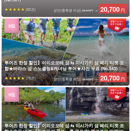
20,700
(92건)
円
성인(중학생 이상)
→
28,070円
투어즈 한정 할인】이리오모테 섬 ⇆ 이시가키 섬 페리 티켓 포
함★바라스 섬 스노클링&캐녀닝 투어★사진 무료 (No.543)
20,700
(75건)
円
성인(중학생 이상)
→
28,070円
투어즈 한정 할인】이리오모테 섬 ⇆ 이시가키 섬 페리 티켓 포