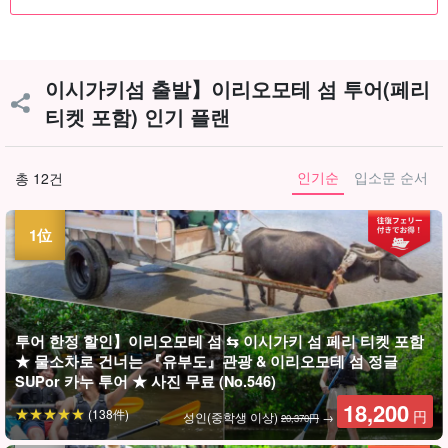
이시가키섬 출발】이리오모테 섬 투어(페리
티켓 포함) 인기 플랜
인기순
입소문 순서
총 12건
투어 한정 할인】이리오모테 섬 ⇆ 이시가키 섬 페리 티켓 포함
★ 물소차로 건너는 『유부도』관광 & 이리오모테 섬 정글
SUPor 카누 투어 ★ 사진 무료 (No.546)
18,200
(138件)
円
성인(중학생 이상)
→
20,370円