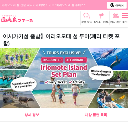
이리오모테 섬 전문 액티비티 예약 사이트 "이리오모테 섬 투어즈"
한국어
각종 문의
SALE・特集
예약 확인
메뉴
이시가키섬 출발】이리오모테 섬 투어(페리 티켓 포
함)
상세 정보
대상 플랜 목록