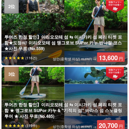
투어즈 한정 할인】이리오모테 섬 ⇆ 이시가키 섬 페리 티켓 포
함★도정석! 이리오모테 섬 맹그로브 SUPor 카누 반나절 코스
★사진 무료 (No.559)
13,600
(116건)
円
성인(중학생 이상)
→
15,270円
투어즈 한정 할인】이리오모테 섬 ⇆ 이시가키 섬 페리 티켓 포
함 ★ 맹그로브 SUPor 카누 & "기적의 섬" 바라스 섬 스노클링
투어 ★ 사진 무료(No.485)
20,700
(119件)
円
성인(중학생 이상)
→
28,070円