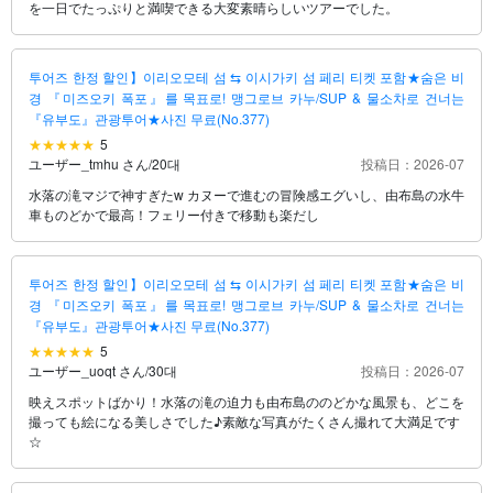
を一日でたっぷりと満喫できる大変素晴らしいツアーでした。
투어즈 한정 할인】이리오모테 섬 ⇆ 이시가키 섬 페리 티켓 포함★숨은 비
경 『미즈오키 폭포』를 목표로! 맹그로브 카누/SUP & 물소차로 건너는
『유부도』관광투어★사진 무료(No.377)
5
ユーザー_tmhu さん
/
20대
投稿日：2026-07
水落の滝マジで神すぎたw カヌーで進むの冒険感エグいし、由布島の水牛
車ものどかで最高！フェリー付きで移動も楽だし
투어즈 한정 할인】이리오모테 섬 ⇆ 이시가키 섬 페리 티켓 포함★숨은 비
경 『미즈오키 폭포』를 목표로! 맹그로브 카누/SUP & 물소차로 건너는
『유부도』관광투어★사진 무료(No.377)
5
ユーザー_uoqt さん
/
30대
投稿日：2026-07
映えスポットばかり！水落の滝の迫力も由布島ののどかな風景も、どこを
撮っても絵になる美しさでした♪素敵な写真がたくさん撮れて大満足です
☆