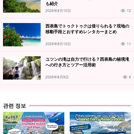
も紹介
2026年8月10日
12
西表島でトゥクトゥクは借りられる？現地の
移動手段とおすすめレンタカーまとめ
2026年8月10日
11
ユツンの滝は自力で行ける？西表島の秘境滝
への行き方とツアー活用術
2026年8月9日
6
관련 정보