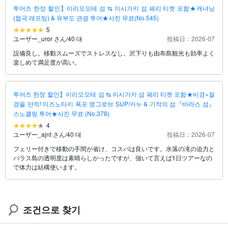
투어즈 한정 할인】이리오모테 섬 ⇆ 이시가키 섬 페리 티켓 포함★캐녀닝
(협곡 래프팅) & 유부도 관광 투어★사진 무료(No.545)
5
ユーザー_uror さん
/
40 대
投稿日：2026-07
設備良し。移動スムーズでストレスなし。沢下りも由布島観光も効率よく
楽しめて満足度が高い。
투어즈 한정 할인】이리오모테 섬 ⇆ 이시가키 섬 페리 티켓 포함★비경×절
경을 만끽! 미즈노타키 폭포 맹그로브 SUP/카누 & 기적의 섬『바라스 섬』
스노클링 투어★사진 무료 (No.378)
4
ユーザー_ajnt さん
/
40 대
投稿日：2026-07
フェリー付きで移動の手間が省け、コスパは良いです。水落の滝の迫力と
バラス島の透明度は素晴らしかったですが、強いて言えば1日ツアーなの
で体力は結構使います。
조건으로 찾기