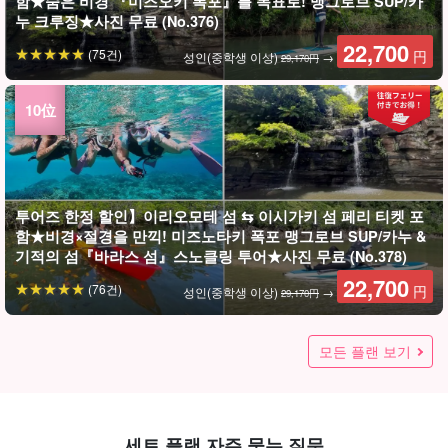
함★숨은 비경 『미즈오키 폭포』를 목표로! 맹그로브 SUP/카
누 크루징★사진 무료 (No.376)
22,700
(75건)
円
성인(중학생 이상)
→
29,170円
투어즈 한정 할인】이리오모테 섬 ⇆ 이시가키 섬 페리 티켓 포
함★비경×절경을 만끽! 미즈노타키 폭포 맹그로브 SUP/카누 &
기적의 섬『바라스 섬』스노클링 투어★사진 무료 (No.378)
22,700
(76건)
円
성인(중학생 이상)
→
29,170円
투어즈 한정 할인】이리오모테 섬 ⇆ 이시가키 섬 페리 티켓 포
투어즈 한정 할인】이리오모테 섬 ⇆ 이시가키 섬 페리 티켓 포
함★캐녀닝(협곡 래프팅) & 유부도 관광 투어★사진 무료
함★천혜의 자연을 만끽하자! 캐니어닝(협곡 래프팅) 반나절 코
모든 플랜 보기
(No.545)
스★사진 무료(No.564)
18,200
13,600
(80건)
(89건)
円
円
성인(중학생 이상)
성인(중학생 이상)
→
→
20,370円
15,270円
세트 플랜 자주 묻는 질문