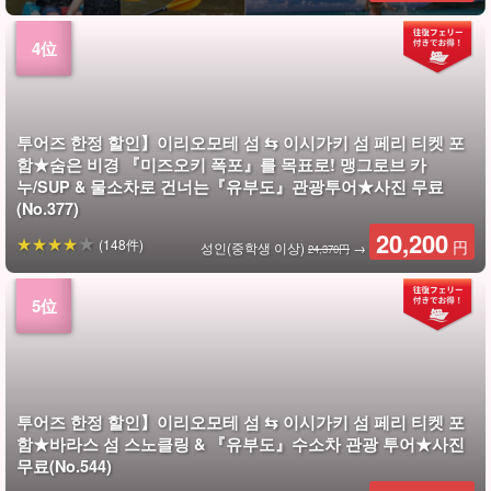
투어즈 한정 할인】이리오모테 섬 ⇆ 이시가키 섬 페리 티켓 포
함★숨은 비경 『미즈오키 폭포』를 목표로! 맹그로브 카
누/SUP & 물소차로 건너는『유부도』관광투어★사진 무료
(No.377)
20,200
(148件)
円
성인(중학생 이상)
→
24,370円
투어즈 한정 할인】이리오모테 섬 ⇆ 이시가키 섬 페리 티켓 포
함★바라스 섬 스노클링 & 『유부도』수소차 관광 투어★사진
무료(No.544)