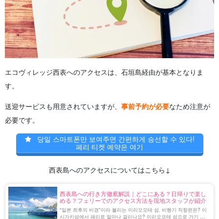
エコヴィレッジ西表へのアクセスは、石垣島経由が基本となりま
す。
送迎サービスも用意されていますが、
事前予約が必要
なため注意が
必要です。
당일 스마트폰만 보여주면 간편하게 승선할 수 있다!
페리 티켓 예약은 여기
西表島へのアクセスについてはこちら↓
西表島への行き方徹底解説｜どこにある？日帰りで楽し
める？フェリーでのアクセス方法を現地スタッフが紹介
"일본 최후의 비경"이라 불리는 이리오모테 섬. 비행기 직항편은? 이
시가키섬에서 페리로 얼마나 걸리나요? 이리오모테 섬으로 가기 위