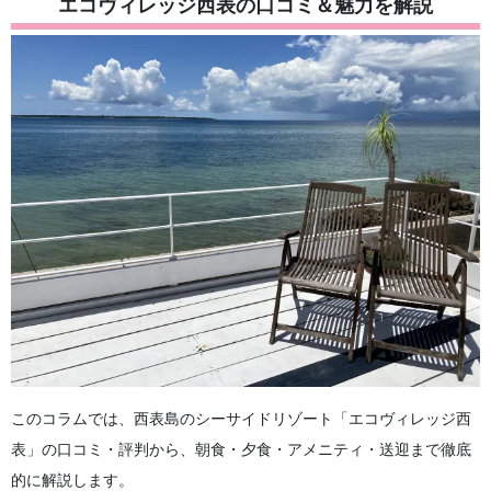
エコヴィレッジ西表の口コミ＆魅力を解説
4.1
客室タイプと室内設備
4.2
アメニティの内容と充実度
4.3
電子レンジ・冷蔵庫など備品について
5
エコヴィレッジ西表の食事 朝食・夕食を詳しく紹介
5.1
朝食メニューと雰囲気
5.2
夕食メニューと特徴
5.3
食事なしプランを選ぶ場合の近隣飲食店
6
エコヴィレッジ西表へのアクセス 送迎サービス情報
6.1
이시가키섬에서 오시는 길
6.2
送迎サービスの詳細と注意点
7
エコヴィレッジ西表で体験！ 人気のアクティビティ紹介
7.1
이리오모테 섬만의 자연 체험
7.2
ホテル周辺のおすすめスポット
8
エコヴィレッジ西表に関するよくある質問（FAQ）
9
요약
このコラムでは、西表島のシーサイドリゾート「エコヴィレッジ西
表」の口コミ・評判から、朝食・夕食・アメニティ・送迎まで徹底
的に解説します。