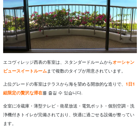
エコヴィレッジ西表の客室は、スタンダードルームから
オーシャン
ビュースイートルーム
まで複数のタイプが用意されています。
上位グレードの客室はテラスから海を望める開放的な造りで、
1日1
組限定の贅沢な滞在
를 즐길 수 있습니다.
全室に冷蔵庫・薄型テレビ・衛星放送・電気ポット・個別空調・洗
浄機付きトイレが完備されており、快適に過ごせる設備が整ってい
ます。