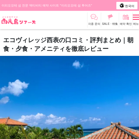
이리오모테 섬 전문 액티비티 예약 사이트 "이리오모테 섬 투어즈"
한국어
각종 문의
SALE・特集
예약 확인
메뉴
エコヴィレッジ西表の口コミ・評判まとめ｜朝
食・夕食・アメニティを徹底レビュー