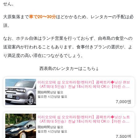
せん。
大原集落まで
車で20〜30分
ほどかかるため、レンタカーの手配は必
須。
なお、ホテル自体はランチ営業を行っておらず、由布島の食堂への
送迎案内が行われることもあります。食事付きプランの選択が、よ
り満足度の高い滞在につながるでしょう。
西表島のレンタカーはこちら↓
이리오모테 섬 오오하라항/렌터카】콤팩트카◆닛산 큐브
《AT/최대 5인승》전날 18시까지 예약 OK☆【마린 스포
츠 용품 렌탈 있음・송영 무료】（No.r-1)
開始時間상담 필요
필요한 시간상담 필요
7,000엔
이리오모테 섬 오오하라항/렌터카】콤팩트카◆닛산 노트
《AT/최대 5인승》전날 18시까지 예약 OK☆【마린 스포
츠 용품 렌탈 있음・송영 무료】（No.r-2)
開始時間상담 필요
필요한 시간상담 필요
7,500엔