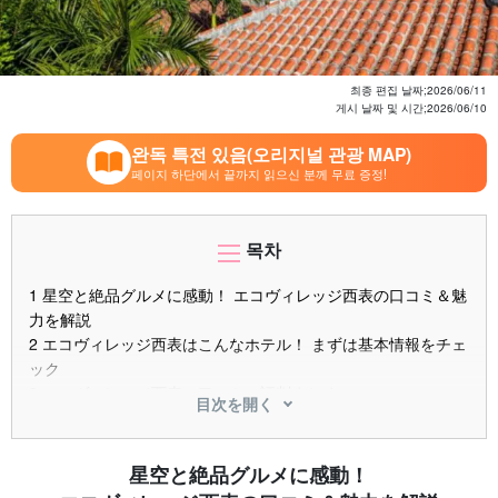
최종 편집 날짜;
2026/06/11
게시 날짜 및 시간;
2026/06/10
완독 특전 있음(오리지널 관광 MAP)
페이지 하단에서 끝까지 읽으신 분께 무료 증정!
목차
1
星空と絶品グルメに感動！ エコヴィレッジ西表の口コミ＆魅
力を解説
2
エコヴィレッジ西表はこんなホテル！ まずは基本情報をチェ
ック
3
エコヴィレッジ西表の口コミ・評判まとめ
目次を開く
3.1
良い口コミ・高評価の声
3.2
気になる口コミ・改善点の声
3.3
ブログ・SNSでの宿泊レポートまとめ
星空と絶品グルメに感動！
4
エコヴィレッジ西表の客室 アメニティを徹底チェック