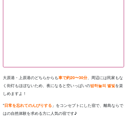
大原港・上原港のどちらからも
車で約20〜30分
、周辺には民家もな
く街灯もほぼないため、夜になると空いっぱいの
밤하늘의 별빛
を楽
しめますよ！
"
日常を忘れてのんびりする
」をコンセプトにした宿で、離島ならで
はの自然体験を求める方に人気の宿です♪