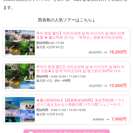
ます。
西表島の人気ツアーはこちら↓
투어 한정 할인】이리오모테 섬 ⇆ 이시가키 섬 페리 티켓
포함 ★ 물소차로 건너는 『유부도』관광 & 이리오모테
섬 정글 SUPor 카누 투어 ★ 사진 무료 (No.546)
開始時間8:00~17:55
필요한 시간약 9시간
→
18,200
円
20,370円
투어즈 한정 할인】이리오모테 섬 ⇆ 이시가키 섬 페리 티
켓 포함★도정석! 이리오모테 섬 맹그로브 SUPor 카누 반
나절 코스★사진 무료 (No.559)
開始時間：8:00-12:00 / 11:00-17:05
필요한 시간：約4～6時間
→
13,600
円
15,270円
★夏の特別SALE【西表島/約2時間】当日予約OK！ウミ
ガメに会えるかも☆奇跡の島”バラス島”シュノーケリン
グツアー★写真無料＆送迎付き（No.122）
開始時間：9:00-11:30 / 13:30-16:00
필요한 시간약 2시간
→
7,900
円
8,900엔
이리오모테 섬 투어 인기 랭킹은 여기