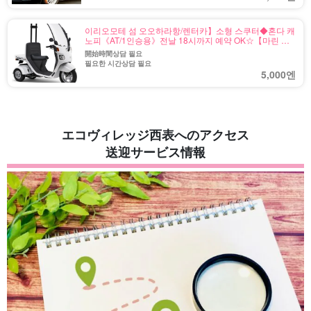
이리오모테 섬 오오하라항/렌터카】소형 스쿠터◆혼다 캐
노피《AT/1인승용》전날 18시까지 예약 OK☆【마린 스
포츠 용품 렌탈 있음・송영 무료】（No.r-3)
開始時間상담 필요
필요한 시간상담 필요
5,000엔
エコヴィレッジ西表へのアクセス
送迎サービス情報