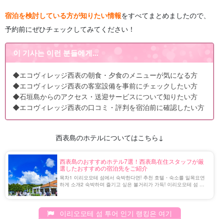
宿泊を検討している方が知りたい情報
をすべてまとめましたので、
予約前にぜひチェックしてみてください！
이 기사는 이런 분들에게...
◆エコヴィレッジ西表の朝食・夕食のメニューが気になる方
◆エコヴィレッジ西表の客室設備を事前にチェックしたい方
◆石垣島からのアクセス・送迎サービスについて知りたい方
◆エコヴィレッジ西表の口コミ・評判を宿泊前に確認したい方
西表島のホテルについてはこちら↓
西表島のおすすめホテル7選！西表島在住スタッフが厳
選したおすすめの宿泊先をご紹介
목차1 이리오모테 섬에서 숙박한다면! 추천 호텔・숙소를 일목요연
하게 소개2 숙박하며 즐기고 싶은 볼거리가 가득! 이리오모테 섬 가
는 방법(오시는 길)3 이리오모테 섬 우에하라항 주변의 추천 숙소・
호텔3.1 ①호텔 리조트 인 이리오모테 섬3.2 ②두야3 [...] [...]]...
이리오모테 섬 투어 인기 랭킹은 여기