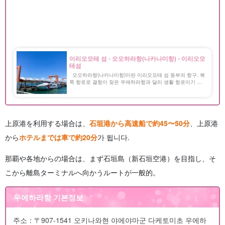
이리오모테 섬 - 오오하라항(나카나미항) - 이리오모
테섬
오오하라항(나카나미항)이란 이리오모테 섬 동부의 항구. 북
쪽 항로로 결항이 잦은 우에하라항과 달리 생활 항로이기 때
문에 결항이 적다. 항구 주변에는 상점과 음식점도 있고, 렌터
카나 오토바이 대여 업체도 여러 군데 있다. [...] [...
上原港を利用する場合は、
石垣港から高速船で約45〜50分
、上原港
から
ホテルまでは車で約20分
가 됩니다.
那覇や各地からの場合は、まず石垣島（新石垣空港）を目指し、そ
こから離島ターミナルへ向かうルートが一般的。
우에하라항 기본정보
주소：〒907-1541 오키나와현 야에야마군 다케토미초 우에하