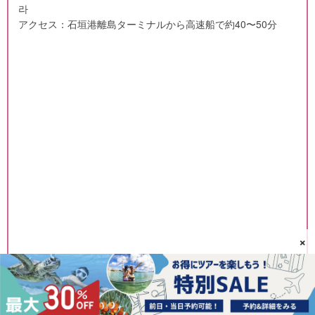
라
アクセス：石垣港離島ターミナルから高速船で約40〜50分
×
이리오모테 섬 - 우에하라항
⬇︎上原港発のツアーはこちら ⬇︎フェリーチケット付き！ おす
すめのセットプランはこちら 上原港とは 西表島西部の港。