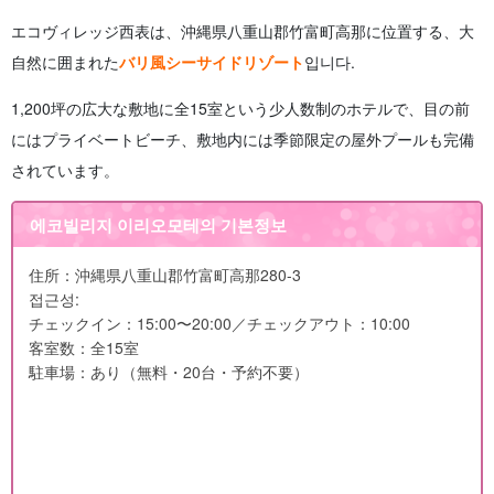
エコヴィレッジ西表は、沖縄県八重山郡竹富町高那に位置する、大
自然に囲まれた
バリ風シーサイドリゾート
입니다.
1,200坪の広大な敷地に全15室という少人数制のホテルで、目の前
にはプライベートビーチ、敷地内には季節限定の屋外プールも完備
されています。
에코빌리지 이리오모테의 기본정보
住所：沖縄県八重山郡竹富町高那280-3
접근성:
チェックイン：15:00〜20:00／チェックアウト：10:00
客室数：全15室
駐車場：あり（無料・20台・予約不要）