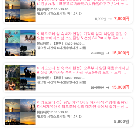
に包まれる！世界遺産西表島の大自然の中でサンセット
SUPツアー★《写真無料＆上原地区送迎OK》（No.4）
開始時間17:30〜19:00
필요한 시간소요시간: 약 1.5시간
→
7,900
円
8,900엔
이리오모테 섬 숙박자 한정】기적의 섬과 석양을 즐길 수
있는 ☆바라스 섬 스노클링 & 선셋 SUPor 카누 투어 ＜사
진 무료 & 송영 포함＞ 도착 당일 참가도 대환영♪(No.146)
開始時間：【夏季】13:30-19:30
【冬季】13:30-18:15
필요한 시간약 6시간(송영시간 포함)
→
15,000
円
29,000엔
이리오모테 섬 숙박자 한정】오후부터 알찬 체험☆캐녀닝
& 선셋 SUP/카누 투어＜사진 무료&송영 포함＞ 도착 당
일 참가도 대환영♪（No.144)
開始時間：【夏季】13:30-19:30
【冬季】13:30-18:15
필요한 시간약 6시간(송영시간 포함)
→
15,000
円
29,000엔
이리오모테 섬】당일 예약 OK☆ 아카네색 석양에 휩싸인
다! 세계유산 이리오모테 섬의 대자연 속에서 즐기는 선셋
SUP or 카누 투어★《사진 무료 & 우에하라 지구 송영
開始時間17:30〜19:00
OK》（No.t-4)
필요한 시간소요시간: 약 1.5시간
8,900엔