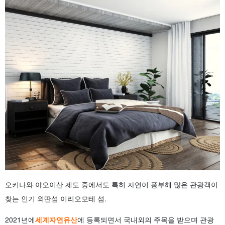
4.1.
이리오모테 섬 정글 호텔 파이누마야
4.2.
② 에코빌리지 이리오모테
5.
투숙객의 특권! 낮이 아닌 밤에 즐기자! 이리오모테 섬의 추천
투어 3선
5.1.
붉은 노을에 휩싸인다! 석양】선셋 카누/SUP
5.2.
당일 예약도 OK! 세계가 인정한 밤하늘의 별들! 야간】
별빛 감상 & 정글 나이트 투어
5.3.
설레임! 고요함 속의 새로운 체험! 야간】야간 별이 빛나
는 밤하늘 카누/SUP 투어
6.
西表島のホテルに関する よくある質問(FAQ)
7.
요약
오키나와 야오이산 제도 중에서도 특히 자연이 풍부해 많은 관광객이
찾는 인기 외딴섬 이리오모테 섬.
2021년에
세계자연유산
에 등록되면서 국내외의 주목을 받으며 관광