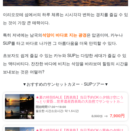
이리오모테 섬에서의 하루 체류는 시시각각 변하는 경치를 즐길 수 있
는 것이 가장 큰 매력이다.
특히 저녁에는 남국의
석양이 바다로 지는 광경
은 압권이며, 카누나
SUP를 타고 바다로 나가면 그 아름다움을 더욱 만끽할 수 있다.
초보자도 쉽게 즐길 수 있는 카누와 SUP는 다양한 세대가 즐길 수 있
는 액티비티다. 잔잔한 바다에 비치는 석양을 바라보며 힐링의 시간을
보내보는 것은 어떨까?
▼おすすめのサンセットカヌー・SUPツアー▼
★夏の特別SALE【西表島】当日予約OK☆夕焼け空にう
っとり黄昏…世界遺産西表島の大自然でサンセットカヌ
ー★《写真無料＆上原地区送迎OK》（No.7）
開始時間17:30〜19:00
필요한 시간소요시간: 약 1.5시간
→
7,900
円
8,900엔
★夏の特別SALE【西表島】当日予約OK☆茜色の夕焼け