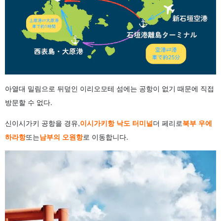
아열대 밀림으로 뒤덮인 이리오모테 섬에는 공항이 없기 때문에 직접
방문할 수 없다.
신이시가키 공항을 경유,
이시가키항 낙도 터미널
더 페리로
북부 우에
하라항
또는
남부의 오원항
로 이동합니다.