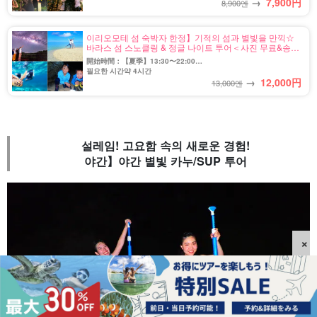
→
7,900
円
8,900엔
이리오모테 섬 숙박자 한정】기적의 섬과 별빛을 만끽☆
바라스 섬 스노클링 & 정글 나이트 투어＜사진 무료&송영
포함＞ 도착 당일 참가도 대환영♪(No.143)
開始時間：【夏季】13:30〜22:00
【冬季】13:30〜21:30
필요한 시간약 4시간
→
12,000
円
13,000엔
설레임! 고요함 속의 새로운 경험!
야간】야간 별빛 카누/SUP 투어
×