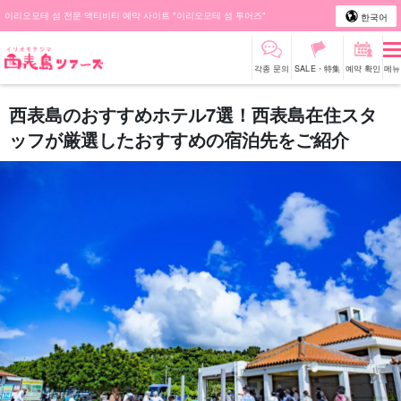
이리오모테 섬 전문 액티비티 예약 사이트 "이리오모테 섬 투어즈"
한국어
각종 문의
SALE・特集
예약 확인
메뉴
西表島のおすすめホテル7選！西表島在住スタ
ッフが厳選したおすすめの宿泊先をご紹介