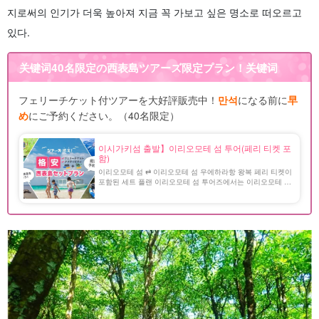
지로써의 인기가 더욱 높아져 지금 꼭 가보고 싶은 명소로 떠오르고
있다.
关键词
40名限定の西表島ツアーズ限定プラン！
关键词
フェリーチケット付ツアーを大好評販売中！
만석
になる前に
早
め
にご予約ください。（40名限定）
이시가키섬 출발】이리오모테 섬 투어(페리 티켓 포
함)
이리오모테 섬 ⇄ 이리오모테 섬 우에하라항 왕복 페리 티켓이
포함된 세트 플랜 이리오모테 섬 투어즈에서는 이리오모테 섬
⇄ 이리오모테 섬 우에하라항 왕복 페리 티켓과 액티비티가 세
트로 된 플랜을 인기리에 판매 중입니다! 보다 저렴하고 알뜰
하게 여행을 즐길 수 있는 [...]...