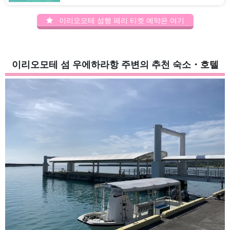
이리오모테 섬행 페리 티켓 예약은 여기
이리오모테 섬 우에하라항 주변의 추천 숙소・호텔