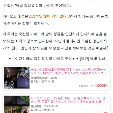
수 있는 '별빛 감상 & 정글 나이트 투어'이다.
이리오모테 섬은
인공적인 빛이 거의 없다
그래서 밤에는 숨막히는 별
이 쏟아지는 별빛이 펼쳐진다.
이 투어는 숙련된 가이드가 밤의 정글을 안전하게 안내하며 별을 볼
수 있는 최적의 장소로 안내한다. 자연에 둘러싸인 특별한 공간에서
가족, 친구, 연인과 함께 잊을 수 없는 시간을 보내보는 것은 어떨까?
▼【야간】별빛 감상 & 정글 나이트 투어▼▼ [야간] 별빛 감상
★夏の特別SALE【西表島/夜】ペルセウス座の観測チャ
ンス！天然のプラネタリウム！星空＆亜熱帯ジャングル
ナイトツアー♪当日予約OK！子連れ家族・団体旅行にも
開始時間20:00 ~ 22:00
おすすめ（No.16）
필요한 시간약 2시간
→
4,900
円
5,900엔
이리오모테 섬/약 2시간】6월~8월 한정◆이리오모테 섬
의 여름 풍물시를 만끽☆사가리바나 감상 & 별빛 정글 나
이트 투어(No.138)
開始時間：20:00~22:00
필요한 시간약 2시간