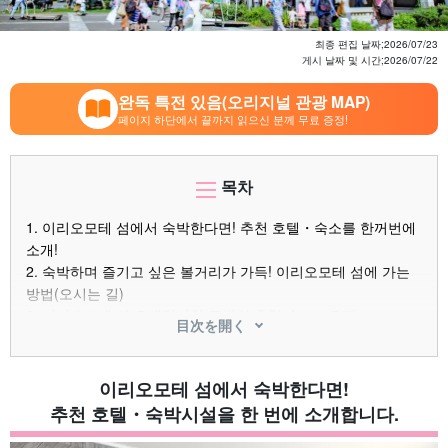
최종 편집 날짜;
2026/07/23
게시 날짜 및 시간;
2026/07/22
완독 특전 있음(오리지널 관광 MAP)
페이지 하단에서 끝까지 읽으신 분께 무료 증정!
목차
1.
이리오모테 섬에서 숙박한다면! 추천 호텔・숙소를 한꺼번에
소개!
2.
숙박하며 즐기고 싶은 볼거리가 가득! 이리오모테 섬에 가는
방법(오시는 길)
3.
이리오모테 섬 우에하라항 주변의 추천 숙소・호텔
目次を開く
3.1.
호텔 리조트 인 이리오모테 섬
3.2.
杜屋(두리야)
3.3.
틴누칼라
이리오모테 섬에서 숙박한다면!
3.4.
빌라 우나리자키
추천 호텔・숙박시설을 한 번에 소개합니다.
3.5.
⑤琉夏
4.
이리오모테 섬 오오하라항 주변의 추천 숙소・호텔