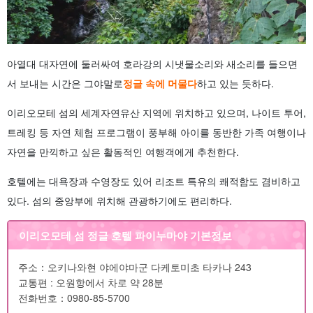
아열대 대자연에 둘러싸여 호라강의 시냇물소리와 새소리를 들으면
서 보내는 시간은 그야말로
정글 속에 머물다
하고 있는 듯하다.
이리오모테 섬의 세계자연유산 지역에 위치하고 있으며, 나이트 투어,
트레킹 등 자연 체험 프로그램이 풍부해 아이를 동반한 가족 여행이나
자연을 만끽하고 싶은 활동적인 여행객에게 추천한다.
호텔에는 대욕장과 수영장도 있어 리조트 특유의 쾌적함도 겸비하고
있다. 섬의 중앙부에 위치해 관광하기에도 편리하다.
이리오모테 섬 정글 호텔 파이누마야 기본정보
주소：오키나와현 야에야마군 다케토미초 타카나 243
교통편 : 오원항에서 차로 약 28분
전화번호：0980-85-5700