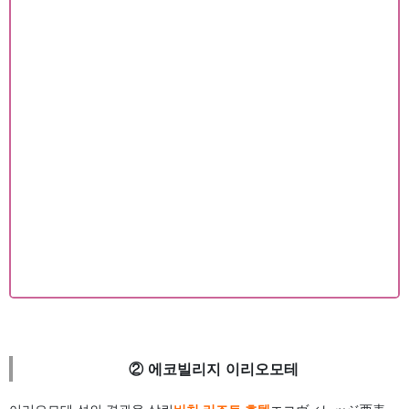
② 에코빌리지 이리오모테
이리오모테 섬의 경관을 살린
비치 리조트 호텔
エコヴィレッジ西表