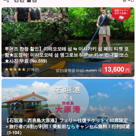
투어즈 한정 할인】이리오모테 섬 ⇆ 이시가키 섬 페리 티켓 포
함★도정석! 이리오모테 섬 맹그로브 SUPor 카누 반나절 코스
★사진 무료 (No.559)
13,600
(116건)
円
성인(중학생 이상)
→
15,270円
간조 시간대에는 갯벌에 상륙하여 미나미 도미 도미, 미나미 코메츠
키 게 등 이리오모테 섬에서만 볼 수 있는 생물을 찾아보자!
【石垣港⇔西表島大原港】フェリー往復チケット＜40席限定
＞旅行者の8割が利用！乗船前ならキャンセル無料！行列回避
（f-104）