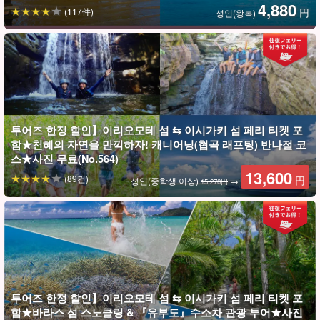
4,880
(117件)
円
성인(왕복)
투어즈 한정 할인】이리오모테 섬 ⇆ 이시가키 섬 페리 티켓 포
함★천혜의 자연을 만끽하자! 캐니어닝(협곡 래프팅) 반나절 코
스★사진 무료(No.564)
어린이와 초보자도 환영한다!
13,600
(89건)
円
성인(중학생 이상)
→
가이드의 완벽한 지원으로 안심 안전☆!
15,270円
패들링 강의와 카약 조종법 등을 설명한 후, 본격적으로 맹그로브 강
으로 향한다.
천천히 익숙해지면서 일면 맹그로브의 지류를 목표로 하지만 목적
지는 정해져 있지 않으므로 고객의 페이스에 맞춰 즐길 수 있습니다.
투어즈 한정 할인】이리오모테 섬 ⇆ 이시가키 섬 페리 티켓 포
함★바라스 섬 스노클링 & 『유부도』수소차 관광 투어★사진