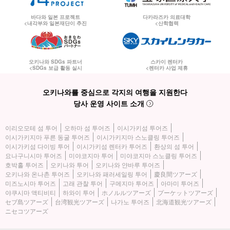
바다와 일본 프로젝트
다카라즈카 의료대학
<내각부와 일본재단이 추진
<산학협력
오키나와 SDGs 파트너
스카이 렌터카
<SDGs 보급 활동 실시
<렌터카 사업 제휴
오키나와를 중심으로 각지의 여행을 지원한다
당사 운영 사이트 소개
이리오모테 섬 투어
오하마 섬 투어즈
이시가키섬 투어즈
이시가키지마 푸른 동굴 투어즈
이시가키지마 스노클링 투어즈
이시가키섬 다이빙 투어
이시가키섬 렌터카 투어즈
환상의 섬 투어
요나구니시마 투어즈
미야코지마 투어
미야코지마 스노클링 투어즈
호박홀 투어즈
오키나와 투어
오키나와 얀바루 투어즈
오키나와 온나촌 투어즈
오키나와 패러세일링 투어
慶良間ツアーズ
미즈노시마 투어즈
고래 관찰 투어
구메지마 투어즈
아마미 투어즈
야쿠시마 액티비티
하와이 투어
ホノルルツアーズ
プーケットツアーズ
セブ島ツアーズ
台湾観光ツアーズ
나가노 투어즈
北海道観光ツアーズ
ニセコツアーズ