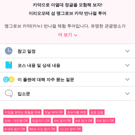
카약으로 아열대 정글을 모험해 보자!
이리오모테 섬 맹그로브 카약 반나절 투어
맹그로브 카약(카누) 반나절 체험 투어입니다. 유명한 관광명소가
아닌, 조용하고 여유롭게 이리오모테의 자연을 즐길 수 있는 현장으
더 보기
로 안내합니다.
참고 일정
메인 필드는 생물의 보물창고인 나카나가와 강입니다. 유람선이 들
어갈 수 없는 카약(카누)만이 통과할 수 있는 숲속 터널을 통과한다!
코스 내용 및 상세 내용
이 플랜에 대해 자주 묻는 질문
입소문
수영을 못하는 분들을 위해
전날 예약 OK
초보자를 위한
송영 있음
단체・대인원 OK
당일치기 OK
3세 참가 OK
4세 참가 OK
5세 참가 OK
6~9세 참가 OK
66세 이상 참가 OK
시니어 참여 OK