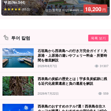
무료(No.544)
18,200
(65건)
円
성인(중학생 이상)
→
20,370円
투어 칼럼
목록 보기
石垣島から西表島への行き方完全ガイド！大
原港・上原港の違いやフェリー料金・所要時
間を徹底解説
2026年8月7日
31307
西表島の炭鉱の歴史とは｜宇多良炭鉱跡に残
る近代化産業遺産と負の遺産を解説
2026年7月22日
559
西表島のおすすめホテル7選！西表島在住ス
タッフが厳選したおすすめの宿泊先をご紹介