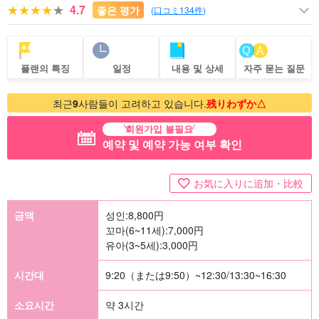
4.7
좋은 평가
(
口コミ134件
)
플랜의 특징
일정
내용 및 상세
자주 묻는 질문
최근
9
사람들이 고려하고 있습니다.
残りわずか△
회원가입 불필요
예약 및 예약 가능 여부 확인
お気に入りに追加・比較
금액
성인:
8,800
円
꼬마(6~11세):
7,000
円
유아(3~5세):
3,000
円
시간대
9:20（または9:50）~12:30/13:30~16:30
소요시간
약 3시간