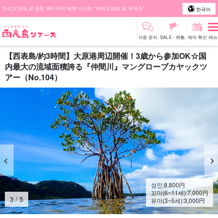
이리오모테 섬 전문 액티비티 예약 사이트 "이리오모테 섬 투어즈"
한국어
각종 문의
SALE・特集
예약 확인
메뉴
【西表島/約3時間】大原港周辺開催！3歳から参加OK☆国
内最大の流域面積誇る『仲間川』マングローブカヤックツ
アー（No.104）
성인:
8,800
円
꼬마(6~11세):
7,000
円
4
/
5
유아(3~5세):
3,000
円