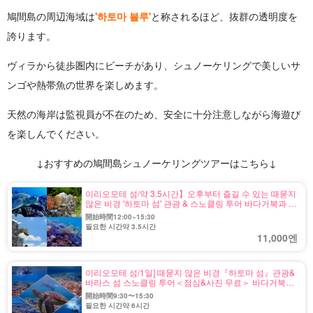
鳩間島の周辺海域は
'하토마 블루'
と称されるほど、抜群の透明度を
誇ります。
ヴィラから徒歩圏内にビーチがあり、シュノーケリングで美しいサ
ンゴや熱帯魚の世界を楽しめます。
天然の海岸は監視員が不在のため、安全に十分注意しながら海遊び
を楽しんでください。
↓おすすめの鳩間島シュノーケリングツアーはこちら↓
이리오모테 섬/약 3.5시간】오후부터 즐길 수 있는 때묻지
않은 비경 '하토마 섬' 관광 & 스노클링 투어 바다거북과 높
은 확률로 조우! 야에야마 굴지의 투명도에 감동♪(No.94)
開始時間12:00~15:30
필요한 시간약 3.5시간
11,000엔
이리오모테 섬/1일] 때묻지 않은 비경『하토마 섬』관광&
바라스 섬 스노클링 투어＜점심&사진 무료＞ 바다거북과
높은 확률로 조우! 야에야마 굴지의 투명도에 감동
開始時間9:30〜15:30
♪(No.134)
필요한 시간약 6시간