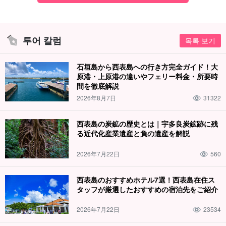
투어 칼럼
목록 보기
石垣島から西表島への行き方完全ガイド！大
原港・上原港の違いやフェリー料金・所要時
間を徹底解説
2026年8月7日
31322
西表島の炭鉱の歴史とは｜宇多良炭鉱跡に残
る近代化産業遺産と負の遺産を解説
2026年7月22日
560
西表島のおすすめホテル7選！西表島在住ス
タッフが厳選したおすすめの宿泊先をご紹介
2026年7月22日
23534