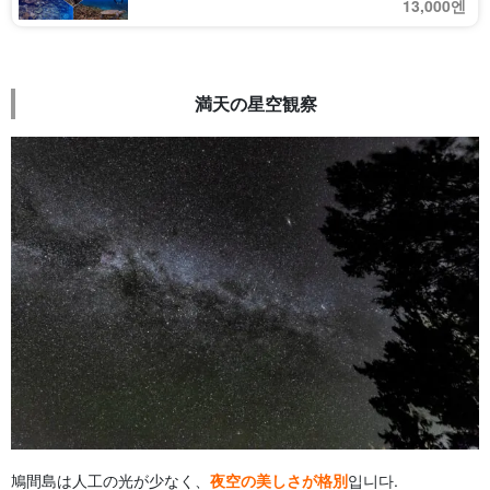
13,000엔
満天の星空観察
鳩間島は人工の光が少なく、
夜空の美しさが格別
입니다.