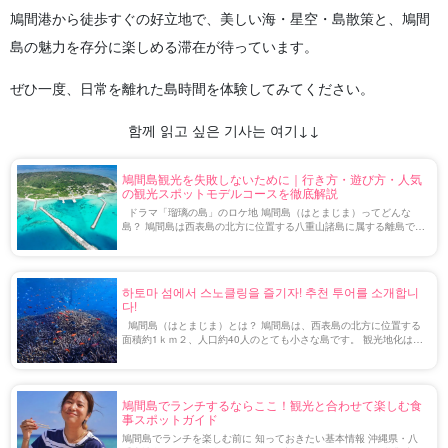
鳩間港から徒歩すぐの好立地で、美しい海・星空・島散策と、鳩間
島の魅力を存分に楽しめる滞在が待っています。
ぜひ一度、日常を離れた島時間を体験してみてください。
함께 읽고 싶은 기사는 여기↓↓
鳩間島観光を失敗しないために｜行き方・遊び方・人気
の観光スポットモデルコースを徹底解説
ドラマ「瑠璃の島」のロケ地 鳩間島（はとまじま）ってどんな
島？ 鳩間島は西表島の北方に位置する八重山諸島に属する離島で
す。 面積が約1ｋｍ、人口約40人ほどの小さな島であり、手付かず
の自然や沖縄の原風景が色 […]
하토마 섬에서 스노클링을 즐기자! 추천 투어를 소개합니
다!
鳩間島（はとまじま）とは？ 鳩間島は、西表島の北方に位置する
面積約1ｋｍ２、人口約40人のとても小さな島です。 観光地化はし
ておらず昔ながらの良き孤島を体現しています。そのため時間の流
れもゆっくりで、日常生 […]
鳩間島でランチするならここ！観光と合わせて楽しむ食
事スポットガイド
鳩間島でランチを楽しむ前に 知っておきたい基本情報 沖縄県・八