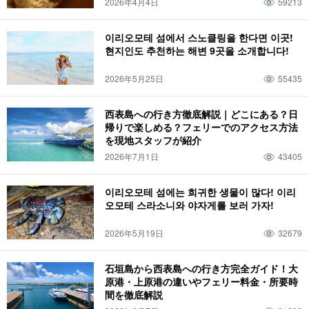
2026年4月4日
59213
이리오모테 섬에서 스노클링을 한다면 이곳!
현지인도 추천하는 해변 9곳을 소개합니다!
2026年5月25日
55435
西表島への行き方徹底解説｜どこにある？日
帰りで楽しめる？フェリーでのアクセス方法
を現地スタッフが紹介
2026年7月1日
43405
이리오모테 섬에는 희귀한 생물이 많다! 이리
오모테 스라소니와 야자게를 보러 가자!
2026年5月19日
32679
石垣島から西表島への行き方完全ガイド！大
原港・上原港の違いやフェリー料金・所要時
間を徹底解説