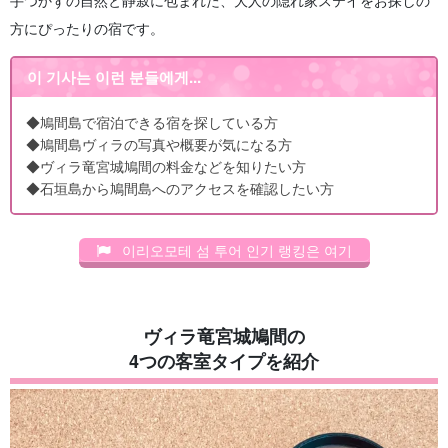
方にぴったりの宿です。
이 기사는 이런 분들에게...
◆鳩間島で宿泊できる宿を探している方
◆鳩間島ヴィラの写真や概要が気になる方
◆ヴィラ竜宮城鳩間の料金などを知りたい方
◆石垣島から鳩間島へのアクセスを確認したい方
이리오모테 섬 투어 인기 랭킹은 여기
ヴィラ竜宮城鳩間の
4つの客室タイプを紹介