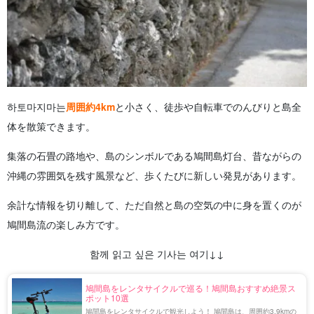
하토마지마는
周囲約4km
と小さく、徒歩や自転車でのんびりと島全
体を散策できます。
集落の石畳の路地や、島のシンボルである鳩間島灯台、昔ながらの
沖縄の雰囲気を残す風景など、歩くたびに新しい発見があります。
余計な情報を切り離して、ただ自然と島の空気の中に身を置くのが
鳩間島流の楽しみ方です。
함께 읽고 싶은 기사는 여기↓↓
鳩間島をレンタサイクルで巡る！鳩間島おすすめ絶景ス
ポット10選
鳩間島をレンタサイクルで観光しよう！ 鳩間島は、周囲約3.9kmの