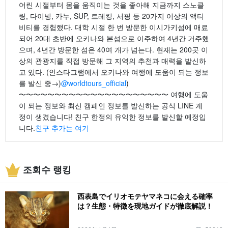
어린 시절부터 몸을 움직이는 것을 좋아해 지금까지 스노클
링, 다이빙, 카누, SUP, 트레킹, 서핑 등 20가지 이상의 액티
비티를 경험했다. 대학 시절 한 번 방문한 이시가키섬에 매료
되어 20대 초반에 오키나와 본섬으로 이주하여 4년간 거주했
으며, 4년간 방문한 섬은 40여 개가 넘는다. 현재는 200곳 이
상의 관광지를 직접 방문해 그 지역의 추천과 매력을 발신하
고 있다. (인스타그램에서 오키나와 여행에 도움이 되는 정보
를 발신 중→)
@worldtours_official
)
〜〜〜〜〜〜〜〜〜〜〜〜〜〜〜〜〜〜〜〜〜 여행에 도움
이 되는 정보와 최신 캠페인 정보를 발신하는 공식 LINE 계
정이 생겼습니다! 친구 한정의 유익한 정보를 발신할 예정입
니다.
친구 추가는 여기
조회수 랭킹
西表島でイリオモテヤマネコに会える確率
は？生態・特徴を現地ガイドが徹底解説！