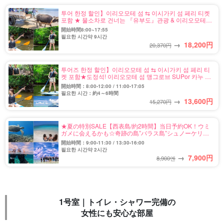
투어 한정 할인】이리오모테 섬 ⇆ 이시가키 섬 페리 티켓
포함 ★ 물소차로 건너는 『유부도』관광 & 이리오모테
섬 정글 SUPor 카누 투어 ★ 사진 무료 (No.546)
開始時間8:00~17:55
필요한 시간약 9시간
→
18,200
円
20,370円
투어즈 한정 할인】이리오모테 섬 ⇆ 이시가키 섬 페리 티
켓 포함★도정석! 이리오모테 섬 맹그로브 SUPor 카누 반
나절 코스★사진 무료 (No.559)
開始時間：8:00-12:00 / 11:00-17:05
필요한 시간：約4～6時間
→
13,600
円
15,270円
★夏の特別SALE【西表島/約2時間】当日予約OK！ウミ
ガメに会えるかも☆奇跡の島”バラス島”シュノーケリン
グツアー★写真無料＆送迎付き（No.122）
開始時間：9:00-11:30 / 13:30-16:00
필요한 시간약 2시간
→
7,900
円
8,900엔
1号室｜トイレ・シャワー完備の
女性にも安心な部屋