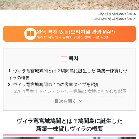
최종 편집 날짜;
2026/06/15
게시 날짜 및 시간;
2026/06/14
완독 특전 있음(오리지널 관광 MAP)
페이지 하단에서 끝까지 읽으신 분께 무료 증정!
목차
1.
ヴィラ竜宮城鳩間とは？鳩間島に誕生した 新築一棟貸しヴ
ィラの概要
2.
ヴィラ竜宮城鳩間の 4つの客室タイプを紹介
2.1.
1号室｜トイレ・シャワー完備の 女性にも安心な部屋
2.2.
2号室｜二段ベッドで気軽に泊まれる 海風漂う部屋
目次を開く
2.3.
3号室｜浴槽付きでゆったり くつろげる落ち着いた部屋
2.4.
4号室｜オーシャンビュー＆ ロフト付きの特別室
3.
ヴィラ竜宮城鳩間の料金・予約方法
ヴィラ竜宮城鳩間とは？鳩間島に誕生した
3.1.
宿泊料金の目安
新築一棟貸しヴィラの概要
3.2.
予約できるサイト一覧
3.3.
チェックイン・チェックアウト時間