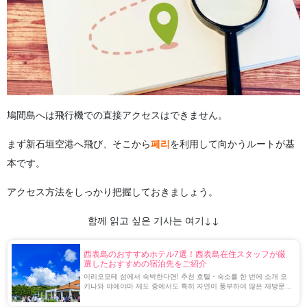
鳩間島へは飛行機での直接アクセスはできません。
まず新石垣空港へ飛び、そこから
페리
を利用して向かうルートが基
本です。
アクセス方法をしっかり把握しておきましょう。
함께 읽고 싶은 기사는 여기↓↓
西表島のおすすめホテル7選！西表島在住スタッフが厳
選したおすすめの宿泊先をご紹介
이리오모테 섬에서 숙박한다면! 추천 호텔・숙소를 한 번에 소개 오
키나와 야에야마 제도 중에서도 특히 자연이 풍부하여 많은 재방문객
이 찾는 인기 외딴섬, 이리오모테섬. 2021년 세계자연유산에 등록되
면서 국내외에서 주목을 받고 있으며, [...] [...].