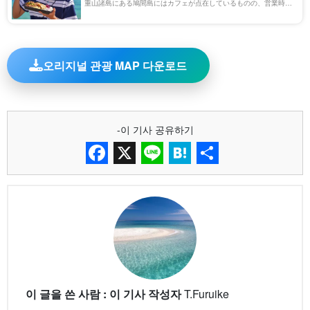
重山諸島にある鳩間島にはカフェが点在しているものの、営業時間
や営業日は天候やシーズンによって変わることがあります。そのた
め、事前に確認しておくと安心です。 ま […]
오리지널 관광 MAP 다운로드
-이 기사 공유하기
Facebook
X
Line
Hatena
Share
이 글을 쓴 사람 : 이 기사 작성자
T.Furuike