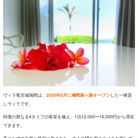
4.
ヴィラ竜宮城鳩間への アクセス方法
4.1.
石垣島からのフェリーでの行き方
4.2.
鳩間港からヴィラまでの道のり
5.
ヴィラ竜宮城鳩間に 泊まってできること
5.1.
鳩間島のビーチでシュノーケリング
5.2.
満天の星空観察
5.3.
島内散策・のんびり島時間を楽しむ
6.
ヴィラ竜宮城鳩間に関する よくある質問（FAQ）
7.
요약
ヴィラ竜宮城鳩間は、
2025年5月に鳩間島へ新オープン
した一棟貸
しヴィラです。
特徴の異なる4タイプの客室を備え、1泊12,000〜16,000円から滞在
できます。
手つかずの自然と静寂に包まれた、大人の隠れ家ステイをお探しの