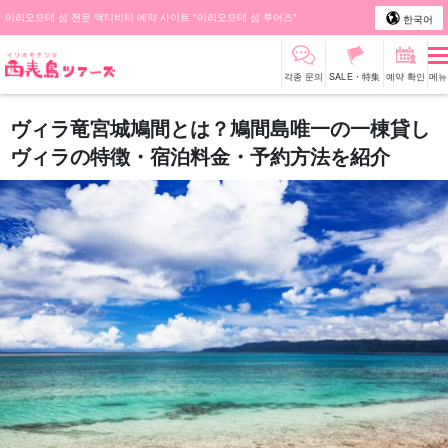
이리오모테 섬 전문 액티비티 예약 사이트 "이리오모테 섬 투어즈"
한국어
각종 문의
SALE・特集
예약 확인
메뉴
ヴィラ竜宮城鳩間とは？鳩間島唯一の一棟貸し
ヴィラの特徴・宿泊料金・予約方法を紹介