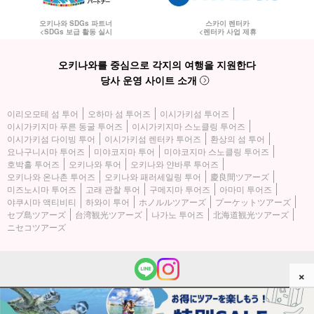
오키나와 SDGs 파트너
스카이 렌터카
<SDGs 보급 활동 실시
<렌터카 사업 제휴
오키나와를 중심으로 각지의 여행을 지원한다
당사 운영 사이트 소개
이리오모테 섬 투어
오하마 섬 투어즈
이시가키섬 투어즈
이시가키지마 푸른 동굴 투어즈
이시가키지마 스노클링 투어즈
이시가키섬 다이빙 투어
이시가키섬 렌터카 투어즈
환상의 섬 투어
요나구니시마 투어즈
미야코지마 투어
미야코지마 스노클링 투어즈
호박홀 투어즈
오키나와 투어
오키나와 얀바루 투어즈
오키나와 온나촌 투어즈
오키나와 패러세일링 투어
慶良間ツアーズ
미즈노시마 투어즈
고래 관찰 투어
구메지마 투어즈
아마미 투어즈
야쿠시마 액티비티
하와이 투어
ホノルルツアーズ
プーケットツアーズ
セブ島ツアーズ
台湾観光ツアーズ
나가노 투어즈
北海道観光ツアーズ
ニセコツアーズ
×
(c) 2026 이리오모테 섬 투어즈 All Rights Reserved.