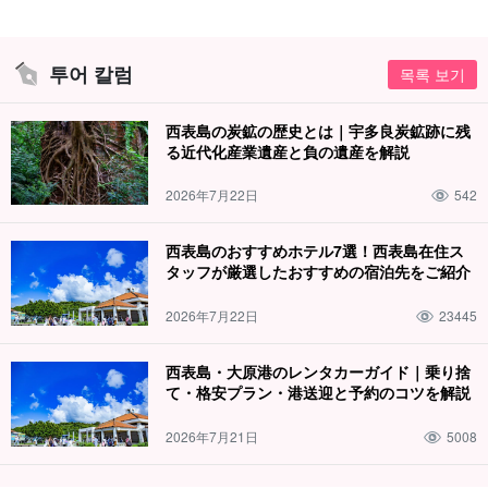
투어 칼럼
목록 보기
西表島の炭鉱の歴史とは｜宇多良炭鉱跡に残
る近代化産業遺産と負の遺産を解説
2026年7月22日
542
西表島のおすすめホテル7選！西表島在住ス
タッフが厳選したおすすめの宿泊先をご紹介
2026年7月22日
23445
西表島・大原港のレンタカーガイド｜乗り捨
て・格安プラン・港送迎と予約のコツを解説
2026年7月21日
5008