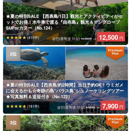
★夏の特別SALE 【西表島/1日】観光とアクティビティがセ
ットでお得！水牛車で渡る『由布島』観光＆マングローブ
SUPorカヌー（No.124）
12,500
(410件)
円
성인(중학생 이상)
→
14,000엔
★夏の特別SALE【西表島/約2時間】当日予約OK！ウミガメ
に会えるかも☆奇跡の島”バラス島”シュノーケリングツアー
★写真無料＆送迎付き（No.122）
7,900
(181件)
円
성인(중학생 이상)
→
8,900엔