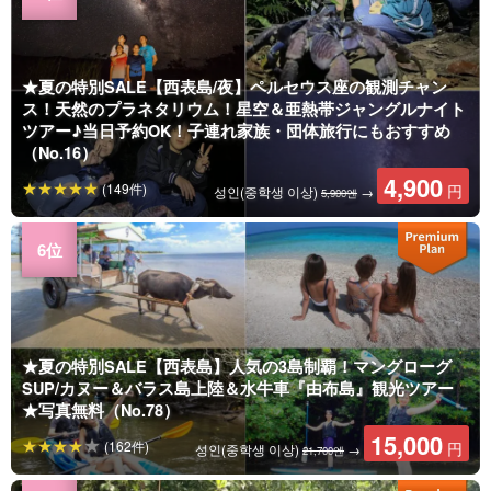
★夏の特別SALE【西表島/夜】ペルセウス座の観測チャン
ス！天然のプラネタリウム！星空＆亜熱帯ジャングルナイト
ツアー♪当日予約OK！子連れ家族・団体旅行にもおすすめ
（No.16）
4,900
(149件)
円
성인(중학생 이상)
→
5,900엔
★夏の特別SALE【西表島】人気の3島制覇！マングローグ
SUP/カヌー＆バラス島上陸＆水牛車『由布島』観光ツアー
★写真無料（No.78）
15,000
(162件)
円
성인(중학생 이상)
→
21,700엔