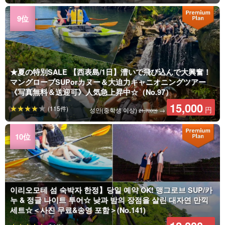
★夏の特別SALE 【西表島/1日】漕いで飛び込んで大興奮！
マングローブSUPorカヌー＆大迫力キャニオニングツアー
《写真無料＆送迎可》人気急上昇中☆（No.97）
15,000
(115件)
円
성인(중학생 이상)
→
21,700엔
이리오모테 섬 숙박자 한정】당일 예약 OK! 맹그로브 SUP/카
누 & 정글 나이트 투어☆ 낮과 밤의 장점을 살린 대자연 만끽
세트☆＜사진 무료&송영 포함＞(No.141)