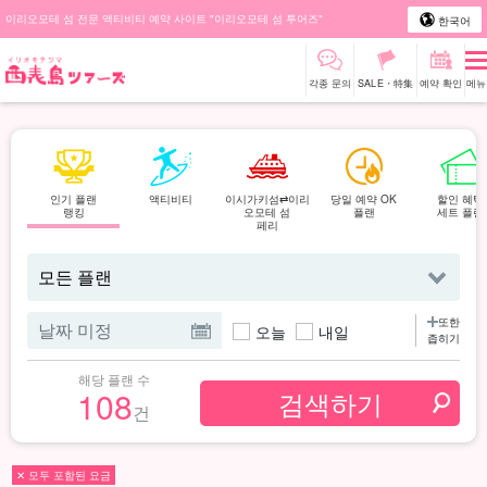
이리오모테 섬 전문 액티비티 예약 사이트 "이리오모테 섬 투어즈"
한국어
각종 문의
SALE・特集
예약 확인
메뉴
인기 플랜
액티비티
이시가키섬⇄이리
당일 예약 OK
할인 혜택
랭킹
오모테 섬
플랜
세트 플랜
페리
또한
오늘
내일
좁히기
해당 플랜 수
108
건
✕ 모두 포함된 요금