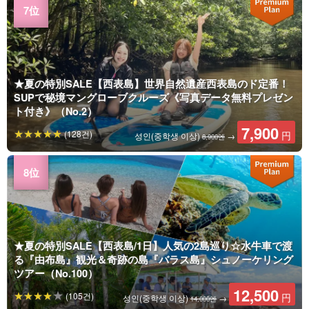
★夏の特別SALE【西表島】世界自然遺産西表島のド定番！
SUPで秘境マングローブクルーズ《写真データ無料プレゼン
ト付き》（No.2）
7,900
(128건)
円
성인(중학생 이상)
→
8,900엔
★夏の特別SALE【西表島/1日】人気の2島巡り☆水牛車で渡
る『由布島』観光＆奇跡の島『バラス島』シュノーケリング
ツアー（No.100）
12,500
(105건)
円
성인(중학생 이상)
→
14,000엔