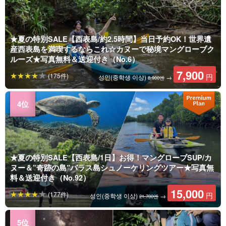
★夏の特別SALE【西表島/約2.5時間】当日予約OK！世界遺
産西表島を満喫するならこれ☆カヌーで秘境マングローブク
ルーズ★写真無料＆送迎付き（No.6）
7,900
(175件)
円
성인(중학생 이상)
→
8,900엔
★夏の特別SALE【西表島/1日】お得！マングローブSUP/カ
ヌー＆”奇跡の島”バラス島シュノーケリングツアー★写真無
料＆送迎付き（No.92）
15,000
(177件)
円
성인(중학생 이상)
→
21,700엔