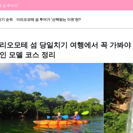
 섬 투어즈"
인기 순위
이리오모테 섬 투어가 '선택받는 이유'란?
리오모테 섬 당일치기 여행에서 꼭 가봐야 
인 모델 코스 정리
당일 예약 OK
할인 혜택
프리미엄
이리오모테 섬 "폭
바라스 섬 투어
렌
플랜
세트 플랜
엄선된 플랜
포"
투어