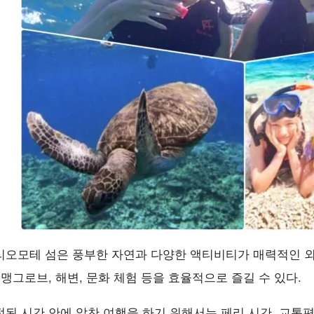
3.7.
바라스 섬
3.8.
별모래 해변
3.9.
유부도
3.10.
이리오모테 야생동물보호센터
.
이리오모테 섬 당일치기 모델 코스
4.1.
모델 코스 ① 액티브파
4.2.
모델 코스 ② 느긋파
4.3.
모델 코스 ③ 가족 및 초보자 코스
4.4.
모델 코스 ④ 바다를 만끽하고 싶은 사람
.
이리오모테 섬 당일치기 여행을 성공으로 이끄는 포인트!
5.1.
이리오모테 섬 당일치기 여행 복장・소지품
5.2.
실패하지 않는 이리오모테 섬 액티비티를 선택하는 
5.3.
이리오모테 섬 당일치기 여행의 우천 시 대체 방안
.
西表島の日帰りに関する よくある質問（FAQ）
리오모테 섬은 풍부한 자연과 다양한 액티비티가 매력적인 외
.
요약
 맹그로브, 해변, 문화 체험 등을 효율적으로 즐길 수 있다.
정된 시간 안에 알찬 여행을 하기 위해서는 페리 시간, 교통편