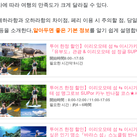
사에 따라 여행의 만족도가 크게 달라질 수 있다.
에하라항과 오하라항의 차이점, 페리 이용 시 주의할 점, 당
 등을 소개한다,
알아두면 좋은 기본 정보
를 알기 쉽게 설명합
투어 한정 할인】이리오모테 섬 ⇆ 이시가키
『유부도』관광 & 이리오모테 섬 정글 SUPor 
開始時間8:00~17:55
필요한 시간약 9시간
투어즈 한정 할인】이리오모테 섬 ⇆ 이시가
테 섬 맹그로브 SUPor 카누 반나절 코스★사진
開始時間：8:00-12:00 / 11:00-17:05
필요한 시간：約4～6時間
투어즈 한정 할인】이리오모테 섬 ⇆ 이시가
싶은 인기 명소『바라스 섬』스노클링 반나절 