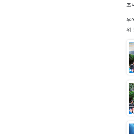
조
우
위