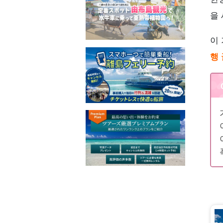
을
이
행