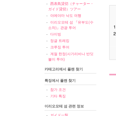
西表島貸切（チャーター・
ガイド貸切）ツアー
야에야마 낙도 여행
이리오모테 섬 『유부도(수
1
소차)』관광 투어
2
다이빙
정글 트레킹
크루징 투어
계절 한정(사가리바나 반딧
불이 투어)
카테고리에서 플랜 찾기
3
특징에서 플랜 찾기
참가 조건
기타 특징
이리오모테 섬 관련 정보
ガイド一覧