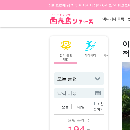
이리오모테 섬 전문 액티비티 예약 사이트 "이리오모테
액티비티 목록
이
적
인기 플랜
액티비티
이시가키섬⇄이리
랭킹
오모테 섬
페리
또한
오늘
내일
좁히기
해당 플랜 수
194