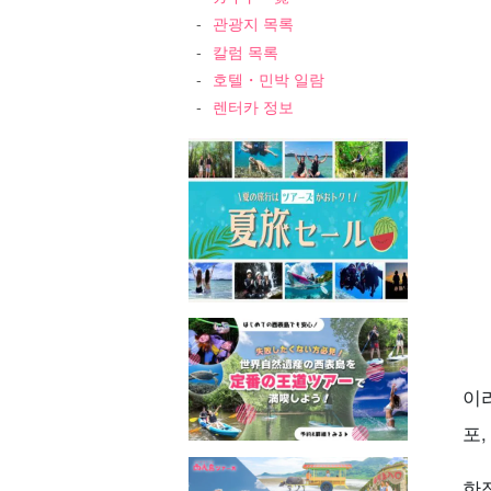
관광지 목록
칼럼 목록
호텔・민박 일람
렌터카 정보
4
5
6
이
7
포,
한