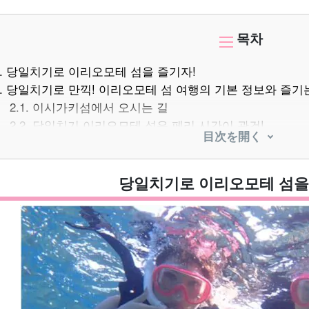
목차
.
당일치기로 이리오모테 섬을 즐기자!
.
당일치기로 만끽! 이리오모테 섬 여행의 기본 정보와 즐기
2.1.
이시가키섬에서 오시는 길
2.2.
당일치기 이리오모테 섬은 페리 시간이 관건!
目次を開く
2.3.
당일치기 여행의 이동 수단
2.4.
당일치기로 할 수 있는 것과 할 수 없는 것
2.5.
당일치기 여행에서 알아두면 좋은 주의사항
당일치기로 이리오모테 섬을
.
당일치기로도 즐길 수 있다! 이리오모테 섬의 추천 관광 명
3.1.
피나이사라 폭포
3.2.
마리유두 폭포
3.3.
유툰강(유툰 폭포)
3.4.
우라우치강
3.5.
나카마가와
3.6.
대미시천(大見謝川)의 대미시 폭포