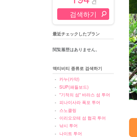
건
最近チェックしたプラン
閲覧履歴はありません。
액티비티 종류로 검색하기
카누(카약)
SUP(패들보드)
"기적의 섬" 바라스 섬 투어
피나이사라 폭포 투어
스노클링
이리오모테 섬 협곡 투어
낚시 투어
나이트 투어