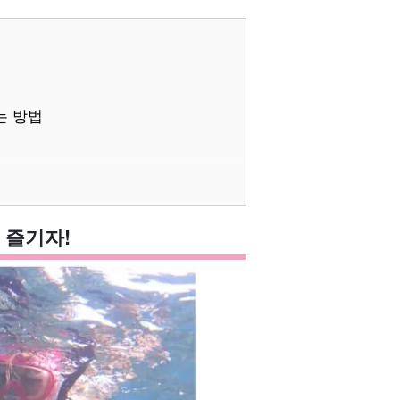
는 방법
 즐기자!
소 10선