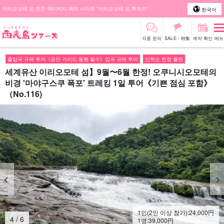
이리오모테 섬 전문 액티비티 예약 사이트 "이리오모테 섬 투어즈"
한국어
각종 문의
SALE・特集
예약 확인
메뉴
출입국 규제 투어《공인 가이드 동행 필수》입국 규제 투어
선착순 한정 플랜
세계유산 이리오모테 섬】9월〜6월 한정! 오쿠니시오모테의
비경 '마야구스쿠 폭포' 트레킹 1일 투어《기쁜 점심 포함》
（No.116)
1인(2인 이상 참가):
24,000
円
4
/
6
1명:
39,000
円