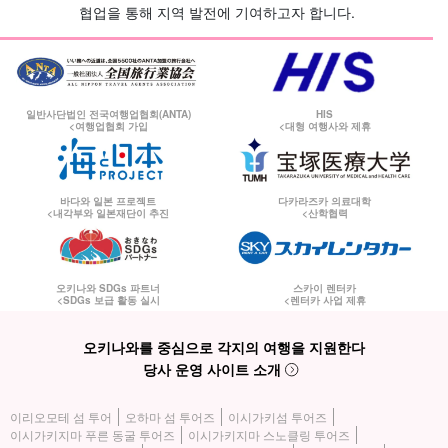
협업을 통해 지역 발전에 기여하고자 합니다.
일반사단법인 전국여행업협회(ANTA)
HIS
<여행업협회 가입
<대형 여행사와 제휴
바다와 일본 프로젝트
다카라즈카 의료대학
<내각부와 일본재단이 추진
<산학협력
오키나와 SDGs 파트너
스카이 렌터카
<SDGs 보급 활동 실시
<렌터카 사업 제휴
오키나와를 중심으로 각지의 여행을 지원한다
당사 운영 사이트 소개
이리오모테 섬 투어
오하마 섬 투어즈
이시가키섬 투어즈
이시가키지마 푸른 동굴 투어즈
이시가키지마 스노클링 투어즈