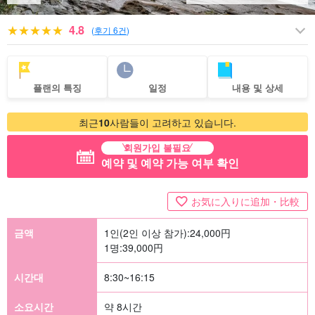
4.8
(
후기 6건
)
플랜의 특징
일정
내용 및 상세
최근
10
사람들이 고려하고 있습니다.
회원가입 불필요
예약 및 예약 가능 여부 확인
お気に入りに追加・比較
금액
1인(2인 이상 참가):
24,000
円
1명:
39,000
円
시간대
8:30~16:15
소요시간
약 8시간