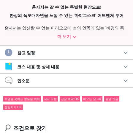
혼자서는 갈 수 없는 특별한 현장으로!
환상의 폭포
대자연을 느낄 수 있는 '마야그스크' 어드벤처 투어
혼자서는 입산할 수 없는 이리오모테 섬의 안쪽에 있는 '비경의 폭
포'에서 일정한
체력이 필요한
건강한 다리를 위해
투어입니다.
더 보기
그래도 트레킹을 좋아하는 분들에게는 매우 인기 있는 필드. 꼭 마야
참고 일정
그스크 폭포에 도전해 보자!
코스 내용 및 상세 내용
추천 포인트
입소문
체력 자랑을 위한 건각 코스
맹그로브 크루즈 & 2곳의 폭포 투어
소수정예・대절로 안심할 수 있는 가이드 지원
수영을 못하는 분들을 위해
식사 포함
전날 예약 OK
비오는 날 OK
송영 있음
고요함과 절경을 독차지할 수 있는 비경 체험
당일치기 OK
비경 '마야그스크 폭포'로 떠나는 모험 트레킹
조건으로 찾기