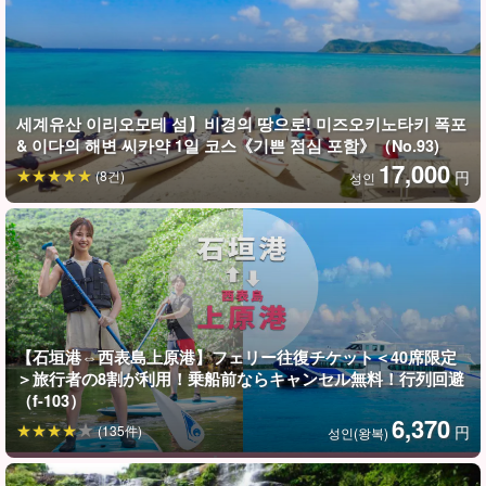
마리유두 폭포의 난이도
★★☆☆☆☆☆
세계유산 이리오모테 섬】비경의 땅으로! 미즈오키노타키 폭포
& 이다의 해변 씨카약 1일 코스《기쁜 점심 포함》（No.93)
17,000
(8건)
円
성인
【石垣港⇔西表島上原港】フェリー往復チケット＜40席限定
＞旅行者の8割が利用！乗船前ならキャンセル無料！行列回避
（f-103）
더 나아가 '신의 자리'라는 뜻의 '신좌(神座)'라는 의미
캄피레 폭포
가
6,370
(135件)
円
성인(왕복)
있어 바위를 타고 굉음을 내며 물이 떨어지는 모습을 볼 수 있다.