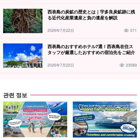
어느 시기에도 사람이 적은 것이 특징이다. 계단식으로 겹겹이 쌓인
西表島の炭鉱の歴史とは｜宇多良炭鉱跡に残
る近代化産業遺産と負の遺産を解説
암반과 그 위를 흐르는 이리오모테 섬의 맑은 물줄기가 압권인 명소
입니다!
2026年7月22日
571
西表島のおすすめホテル7選！西表島在住ス
タッフが厳選したおすすめの宿泊先をご紹介
2026年7月22日
23589
관련 정보