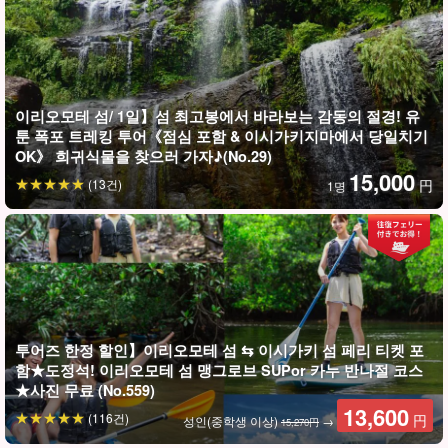
캄피레 폭포의 난이도
★★★☆☆☆
이곳에서 잠시 휴식을 취한 후 기다리고 기다리던 마야그스크 폭포
이리오모테 섬/ 1일】섬 최고봉에서 바라보는 감동의 절경! 유
툰 폭포 트레킹 투어《점심 포함 & 이시가키지마에서 당일치기
로 향한다.
OK》 희귀식물을 찾으러 가자♪(No.29)
15,000
(13건)
円
1명
투어즈 한정 할인】이리오모테 섬 ⇆ 이시가키 섬 페리 티켓 포
함★도정석! 이리오모테 섬 맹그로브 SUPor 카누 반나절 코스
★사진 무료 (No.559)
13,600
(116건)
円
성인(중학생 이상)
→
15,270円