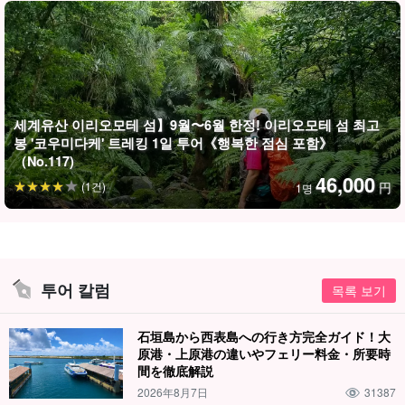
체력과 모험심으로 도전하는 상급자 트레킹!
접근하기 어려운 비경 '마야그스크 폭포'
마야구스쿠 폭포는 이리오모테 섬 정글의 안쪽, 섬의 중앙 부근에 위
세계유산 이리오모테 섬】9월〜6월 한정! 이리오모테 섬 최고
봉 '코우미다케' 트레킹 1일 투어《행복한 점심 포함》
치하며
'환상의 폭포'
라고도 불리는 비경입니다.
（No.117)
46,000
접근하기 어려운 자연에 둘러싸여 있어 쉽게 접근할 수 없는 특별한
(1건)
円
1명
존재로 자리 잡고 있다.
마야그스크 폭포의 난이도
투어 칼럼
목록 보기
★★★★☆
어느 정도 더위에 적응된 몸과 체력이 필요하기 때문에 걱정이
石垣島から西表島への行き方完全ガイド！大
原港・上原港の違いやフェリー料金・所要時
되시는 분들은 달리기 등으로 체력을 기르며 준비하시는 것을
間を徹底解説
추천드립니다.
2026年8月7日
31387