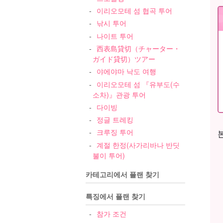
이리오모테 섬 협곡 투어
낚시 투어
나이트 투어
西表島貸切（チャーター・
ガイド貸切）ツアー
야에야마 낙도 여행
이리오모테 섬 『유부도(수
소차)』관광 투어
다이빙
정글 트레킹
크루징 투어
계절 한정(사가리바나 반딧
불이 투어)
카테고리에서 플랜 찾기
특징에서 플랜 찾기
참가 조건