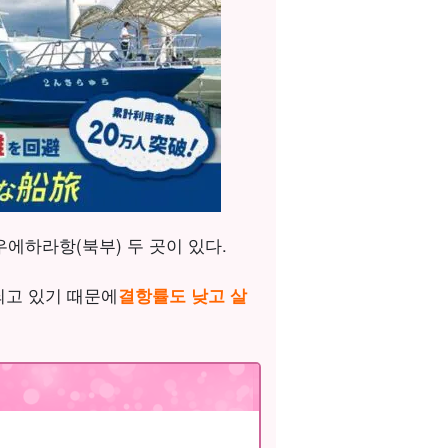
에하라항(북부) 두 곳이 있다.
되고 있기 때문에
결항률도 낮고 살