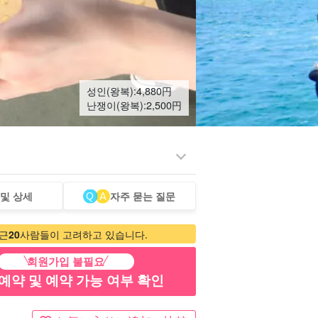
성인(왕복):
4,880
円
난쟁이(왕복):
2,500
円
 및 상세
자주 묻는 질문
터카
관광 투어
근
20
사람들이 고려하고 있습니다.
회원가입 불필요
예약 및 예약 가능 여부 확인