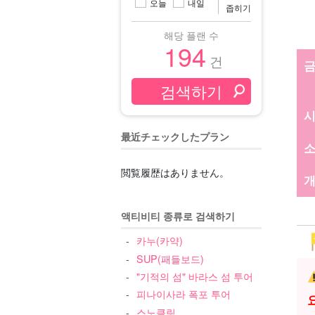
오늘
내일
좁히기
해당 플랜 수
194
건
最近チェックしたプラン
閲覧履歴はありません。
개
액티비티 종류로 검색하기
카누(카약)
SUP(패들보드)
"기적의 섬" 바라스 섬 투어
피나이사라 폭포 투어
스노클링