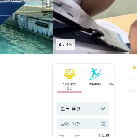
5
/
13
인기 플랜
액티비티
이시가키섬⇄이리
랭킹
오모테 섬
페리
또한