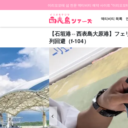
이리오모테 섬 전문 액티비티 예약 사이트 "이리오모테
액티비티 목록
【石垣港⇔西表島大原港】フェ
列回避（f-104）