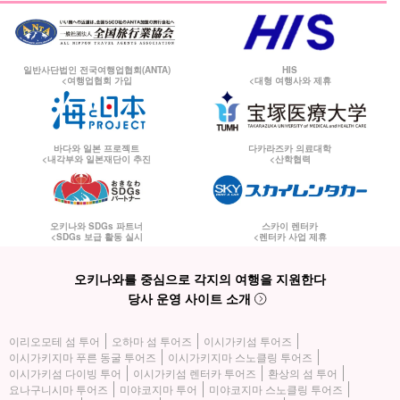
일반사단법인 전국여행업협회(ANTA)
HIS
<여행업협회 가입
<대형 여행사와 제휴
바다와 일본 프로젝트
다카라즈카 의료대학
<내각부와 일본재단이 추진
<산학협력
오키나와 SDGs 파트너
스카이 렌터카
<SDGs 보급 활동 실시
<렌터카 사업 제휴
오키나와를 중심으로 각지의 여행을 지원한다
당사 운영 사이트 소개
이리오모테 섬 투어
오하마 섬 투어즈
이시가키섬 투어즈
이시가키지마 푸른 동굴 투어즈
이시가키지마 스노클링 투어즈
이시가키섬 다이빙 투어
이시가키섬 렌터카 투어즈
환상의 섬 투어
요나구니시마 투어즈
미야코지마 투어
미야코지마 스노클링 투어즈