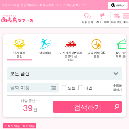
이리오모테 섬 전문 액티비티 예약 사이트 "이리오모테 섬 투어즈"
한국어
각종 문의
SALE・特集
예약 확인
메뉴
인기 플랜
액티비티
이시가키섬⇄이리
당일 예약 OK
할인 혜택
랭킹
오모테 섬
플랜
세트 플랜
페리
또한
오늘
내일
좁히기
해당 플랜 수
39
건
✕ 젖지 않음 / 젖지 않음