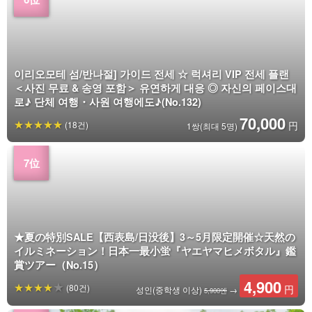
이리오모테 섬/반나절] 가이드 전세 ☆ 럭셔리 VIP 전세 플랜
＜사진 무료 & 송영 포함＞ 유연하게 대응 ◎ 자신의 페이스대
로♪ 단체 여행・사원 여행에도♪(No.132)
70,000
(18건)
円
1쌍(최대 5명)
★夏の特別SALE【西表島/日没後】3～5月限定開催☆天然の
イルミネーション！日本一最小蛍『ヤエヤマヒメボタル』鑑
賞ツアー（No.15）
4,900
(80건)
円
성인(중학생 이상)
→
5,900엔