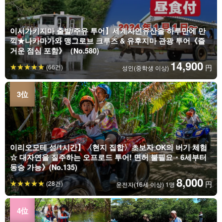
이시가키지마 출발/주유 투어】세계자연유산을 하루만에 만
끽★나카마가와 맹그로브 크루즈 & 유후지마 관광 투어《즐
거운 점심 포함》（No.580)
14,900
(66건)
円
성인(중학생 이상)
이리오모테 섬/1시간】〈현지 집합〉초보자 OK의 버기 체험
☆ 대자연을 질주하는 오프로드 투어! 면허 불필요・6세부터
동승 가능》(No.135)
8,000
(28건)
円
운전자(16세 이상) 1명