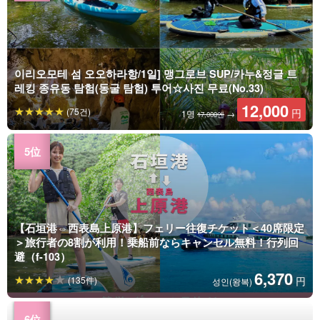
이리오모테 섬 오오하라항/1일] 맹그로브 SUP/카누&정글 트
레킹 종유동 탐험(동굴 탐험) 투어☆사진 무료(No.33)
12,000
(75건)
円
1명
→
17,000엔
【石垣港⇔西表島上原港】フェリー往復チケット＜40席限定
＞旅行者の8割が利用！乗船前ならキャンセル無料！行列回
避（f-103）
6,370
(135件)
円
성인(왕복)