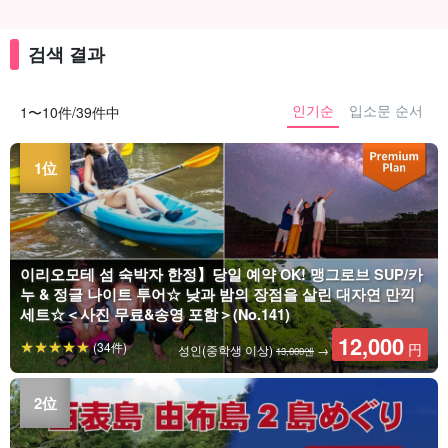
검색 결과
인기순
입소문 순서
1〜10件/39件中
이리오모테 섬 숙박자 한정】당일 예약 OK! 맹그로브 SUP/카
누 & 정글 나이트 투어☆ 낮과 밤의 장점을 살린 대자연 만끽
세트☆＜사진 무료&송영 포함＞(No.141)
12,000
(34件)
円
성인(중학생 이상)
→
13,000엔