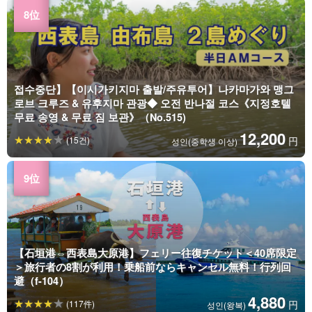
접수중단】【이시가키지마 출발/주유투어】나카마가와 맹그
로브 크루즈 & 유후지마 관광◆ 오전 반나절 코스《지정호텔
무료 송영 & 무료 짐 보관》（No.515)
12,200
(15건)
円
성인(중학생 이상)
【石垣港⇔西表島大原港】フェリー往復チケット＜40席限定
＞旅行者の8割が利用！乗船前ならキャンセル無料！行列回
避（f-104）
4,880
(117件)
円
성인(왕복)