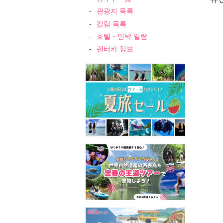
관광지 목록
칼럼 목록
호텔・민박 일람
렌터카 정보