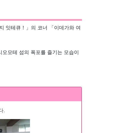
 끝까지 잇테큐！」의 코너 「이데가와 여
리오모테 섬의 폭포를 즐기는 모습이
다.