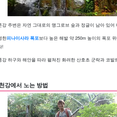
툰강 주변은 자연 그대로의 맹그로브 숲과 정글이 남아 있어 
명한
피나이사라 폭포
보다 높은 해발 약 250m 높이의 폭포
!
퉁강 하구와 해안을 따라 펼쳐진 화려한 산호초 군락과 코발트
천강에서 노는 방법