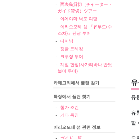
西表島貸切（チャーター・
ガイド貸切）ツアー
야에야마 낙도 여행
이리오모테 섬 『유부도(수
소차)』관광 투어
다이빙
정글 트레킹
크루징 투어
계절 한정(사가리바나 반딧
불이 투어)
유
카테고리에서 플랜 찾기
특징에서 플랜 찾기
유
참가 조건
유
기타 특징
할 
이리오모테 섬 관련 정보
유
ガイド一覧