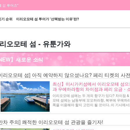
 섬 투어즈"
인기 순위
이리오모테 섬 투어가 '선택받는 이유'란?
리오모테 섬 - 유툰가와
당일 예약 OK
할인 혜택
프리미엄
이리오모테 섬 "폭
바라스 섬 투어
렌
NEW】새로운 소식
플랜
세트 플랜
엄선된 플랜
포"
투어
이리오모테 섬] 아직 예약하지 않으셨나요? 페리 티켓의 사
최신】이시가키섬에서 이리오모테 섬으로
과 우에하라항의 차이점과 페리 요금・소
이리오모테 섬에는 두 개의 항구가 있다? 차이점 
모테 섬에는 남동부에 오오하라항, 북부에 우에하라항
쪽을 이용해야 할지 고민이 될 것이다. 이 기사에서는 
만차 주의] 쾌적한 이리오모테 섬 관광을 즐기자!