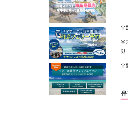
유
유
있다
유
유