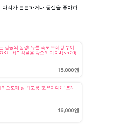
에 다리가 튼튼하거나 등산을 좋아하
는 감동의 절경! 유툰 폭포 트레킹 투어
K》 희귀식물을 찾으러 가자♪(No.29)
15,000엔
이리오모테 섬 최고봉 '코우미다케' 트레
)
46,000엔