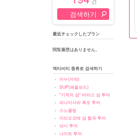
건
最近チェックしたプラン
閲覧履歴はありません。
액티비티 종류로 검색하기
카누(카약)
SUP(패들보드)
"기적의 섬" 바라스 섬 투어
피나이사라 폭포 투어
스노클링
이리오모테 섬 협곡 투어
낚시 투어
나이트 투어