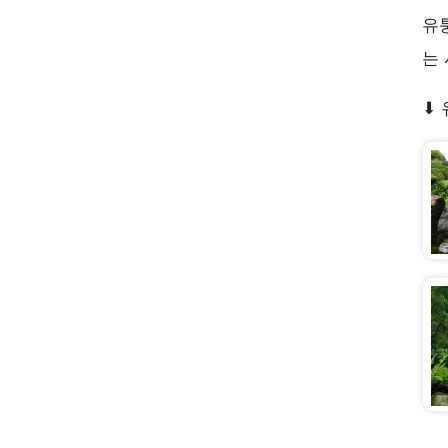
유
는
⬇