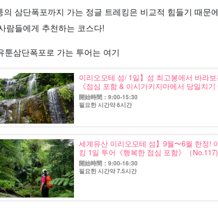
퉁의 삼단폭포까지 가는 정글 트레킹은 비교적 힘들기 때문
 사람들에게 추천하는 코스다!
︎ 유툰삼단폭포로 가는 투어는 여기
이리오모테 섬/ 1일】섬 최고봉에서 바라보
《점심 포함 & 이시가키지마에서 당일치기 O
開始時間：9:00-15:30
필요한 시간약 6시간
세계유산 이리오모테 섬】9월〜6월 한정! 
킹 1일 투어《행복한 점심 포함》（No.117
開始時間：9:00-16:30
필요한 시간약 7.5시간