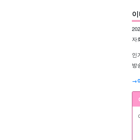
이
20
자
인
방
→