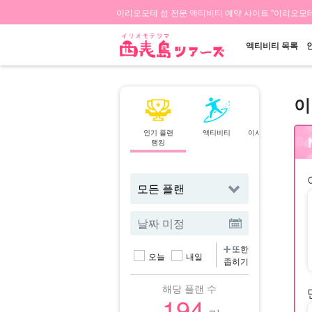
이리오모테 섬 전문 액티비티 예약 사이트 "이리오모테
액티비티 목록
이
인기 플랜
액티비티
이시가키섬⇄이리
랭킹
오모테 섬
페리
또한
오늘
내일
좁히기
해당 플랜 수
194