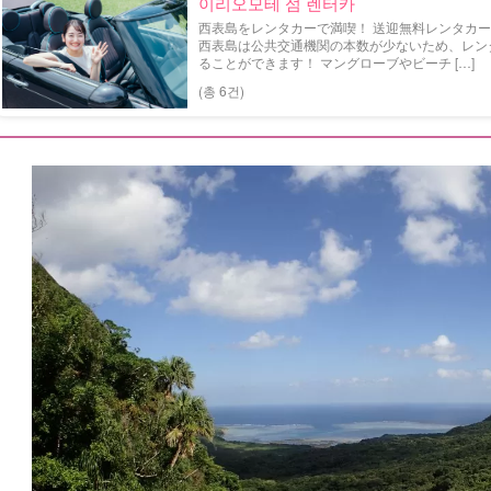
이리오모테 섬 렌터카
西表島をレンタカーで満喫！ 送迎無料レンタカー特
西表島は公共交通機関の本数が少ないため、レン
ることができます！ マングローブやビーチ […]
(총 6건)