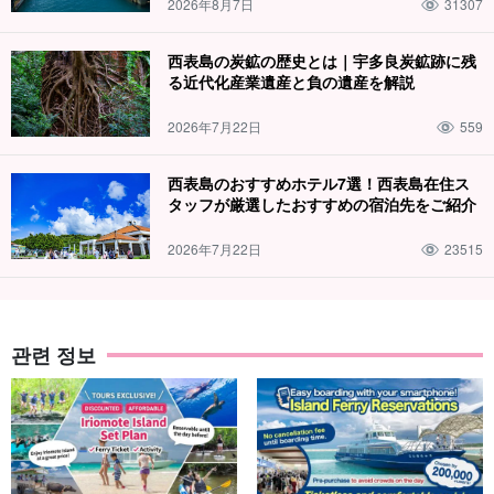
2026年8月7日
31307
西表島の炭鉱の歴史とは｜宇多良炭鉱跡に残
る近代化産業遺産と負の遺産を解説
2026年7月22日
559
西表島のおすすめホテル7選！西表島在住ス
タッフが厳選したおすすめの宿泊先をご紹介
2026年7月22日
23515
관련 정보