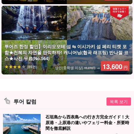
투어즈 한정 할인】이리오모테 섬 ⇆ 이시가키 섬 페리 티켓 포
함★천혜의 자연을 만끽하자! 캐니어닝(협곡 래프팅) 반나절 코
스★사진 무료(No.564)
13,600
(89건)
円
성인(중학생 이상)
→
15,270円
투어 칼럼
목록 보기
石垣島から西表島への行き方完全ガイド！大
原港・上原港の違いやフェリー料金・所要時
間を徹底解説