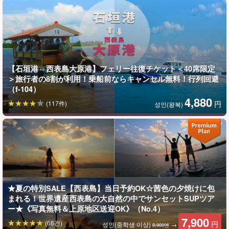
【石垣港⇔西表島大原港】フェリー往復チケット＜40席限定
＞旅行者の8割が利用！乗船前ならキャンセル無料！行列回避
（f-104）
4,880
(117件)
円
성인(왕복)
★夏の特別SALE【西表島】当日予約OK☆茜色の夕焼けに包
まれる！世界遺産西表島の大自然の中でサンセットSUPツア
ー★《写真無料＆上原地区送迎OK》（No.4）
7,900
(66건)
円
성인(중학생 이상)
→
8,900엔