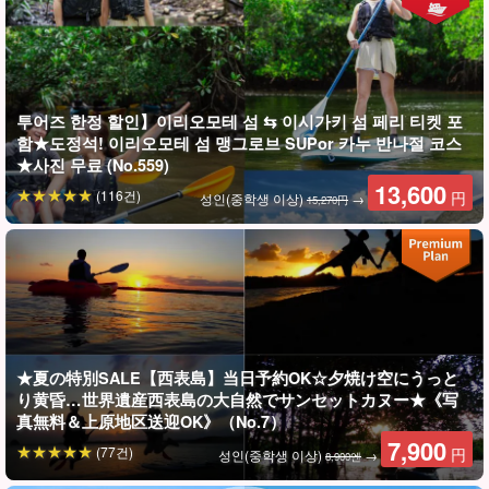
초보자도 환영☆!
투어즈 한정 할인】이리오모테 섬 ⇆ 이시가키 섬 페리 티켓 포
카약은 안정감이 뛰어나 어린아이부터 시니어 세대까지 다양한 연
함★도정석! 이리오모테 섬 맹그로브 SUPor 카누 반나절 코스
령대의 고객들이 부담 없이 즐길 수 있다.
★사진 무료 (No.559)
13,600
(116건)
円
성인(중학생 이상)
→
15,270円
★夏の特別SALE【西表島】当日予約OK☆夕焼け空にうっと
り黄昏…世界遺産西表島の大自然でサンセットカヌー★《写
真無料＆上原地区送迎OK》（No.7）
7,900
(77건)
円
성인(중학생 이상)
→
8,900엔