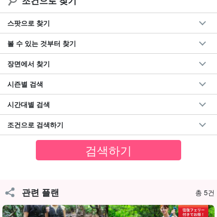
조건으로 찾기
이리오모테 섬의 맹그로브 강에 숨어있는 생물들도 활동이 끝나고
잠잠해지는 이 시간대는 어딘지 모르게 환상적인 분위기마저 감돌
스팟으로 찾기
기 시작한다.
볼 수 있는 것부터 찾기
기분 좋은 저녁 나른함과 함께 들려오는 것은 노 젓는 소리와 동물들
의 울음소리입니다. 그리고 하늘이 푸른색에서 아카네색으로 변해
장면에서 찾기
가는 모습을 보며 하루의 끝을 느껴보자!
시즌별 검색
시간대별 검색
조건으로 검색하기
관련 플랜
총 5건