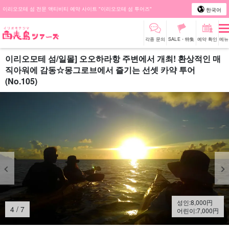
이리오모테 섬 전문 액티비티 예약 사이트 "이리오모테 섬 투어즈"
한국어
각종 문의
SALE・特集
예약 확인
메뉴
이리오모테 섬/일몰] 오오하라항 주변에서 개최! 환상적인 매
직아워에 감동☆몽그로브에서 즐기는 선셋 카약 투어
(No.105)
성인:
8,000
円
4
/
7
어린이:
7,000
円