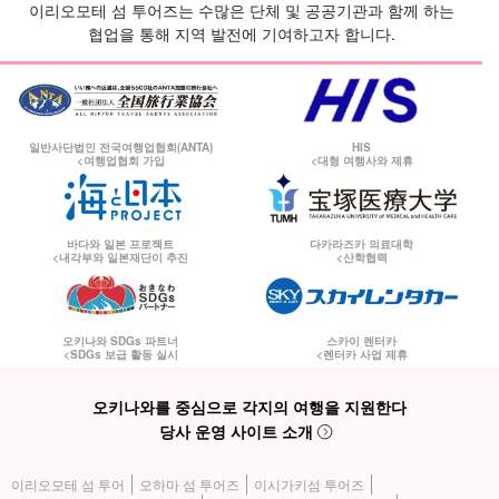
이리오모테 섬 투어즈는 수많은 단체 및 공공기관과 함께 하는
협업을 통해 지역 발전에 기여하고자 합니다.
일반사단법인 전국여행업협회(ANTA)
HIS
<여행업협회 가입
<대형 여행사와 제휴
바다와 일본 프로젝트
다카라즈카 의료대학
<내각부와 일본재단이 추진
<산학협력
오키나와 SDGs 파트너
스카이 렌터카
<SDGs 보급 활동 실시
<렌터카 사업 제휴
오키나와를 중심으로 각지의 여행을 지원한다
당사 운영 사이트 소개
이리오모테 섬 투어
오하마 섬 투어즈
이시가키섬 투어즈