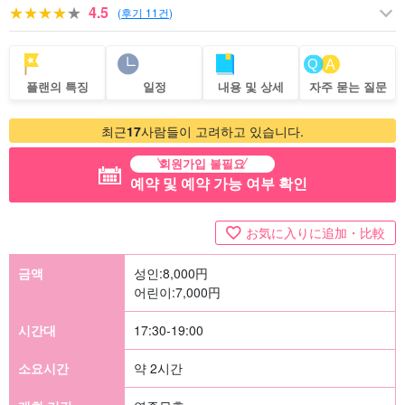
4.5
(
후기 11건
)
플랜의 특징
일정
내용 및 상세
자주 묻는 질문
최근
17
사람들이 고려하고 있습니다.
회원가입 불필요
예약 및 예약 가능 여부 확인
お気に入りに追加・比較
금액
성인:
8,000
円
어린이:
7,000
円
시간대
17:30-19:00
소요시간
약 2시간