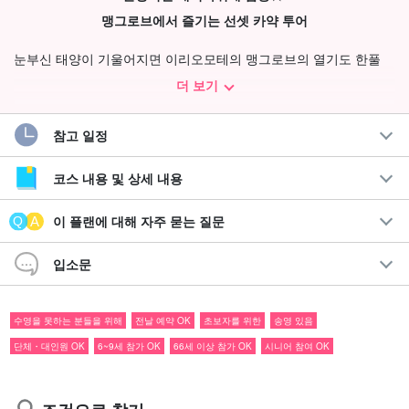
맹그로브에서 즐기는 선셋 카약 투어
눈부신 태양이 기울어지면 이리오모테의 맹그로브의 열기도 한풀
꺾인다. 시시각각 변하는 맹그로브의 경치를 물 위에서 체험하는 투
더 보기
어입니다.
참고 일정
코스 내용 및 상세 내용
이 플랜에 대해 자주 묻는 질문
입소문
수영을 못하는 분들을 위해
전날 예약 OK
초보자를 위한
송영 있음
단체・대인원 OK
6~9세 참가 OK
66세 이상 참가 OK
시니어 참여 OK
하루를 마무리하며!