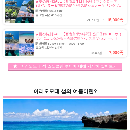
★夏の特別SALE【西表島/1日】お得！マングローブ
SUP/カヌー＆”奇跡の島”バラス島シュノーケリングツア
ー★写真無料＆送迎付き（No.92）
開始時間9:00~16:00
필요한 시간약 7시간
→
15,000
円
21,700엔
★夏の特別SALE【西表島/約2時間】当日予約OK！ウミ
ガメに会えるかも☆奇跡の島”バラス島”シュノーケリン
グツアー★写真無料＆送迎付き（No.122）
開始時間：9:00-11:30 / 13:30-16:00
필요한 시간약 2시간
→
7,900
円
8,900엔
이리오모테 섬 스노클링 투어에 대해 자세히 알아보기
이리오모테 섬의 여름이란?