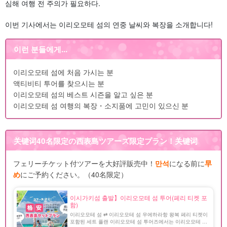
심해 여행 전 주의가 필요하다.
8.3.
체험공방 유쿠이
9.
이리오모테 섬으로 가는 방법 페리 티켓은 사전 구매 필수!
이번 기사에서는 이리오모테 섬의 연중 날씨와 복장을 소개합니다!
10.
이리오모테 섬의 날씨・복장・소지품 자주 묻는 질문(FAQ)
11.
요약
이런 분들에게...
이리오모테 섬에 처음 가시는 분
액티비티 투어를 찾으시는 분
이리오모테 섬의 베스트 시즌을 알고 싶은 분
이리오모테 섬 여행의 복장・소지품에 고민이 있으신 분
关键词
40名限定の西表島ツアーズ限定プラン！
关键词
フェリーチケット付ツアーを大好評販売中！
만석
になる前に
早
め
にご予約ください。（40名限定）
이시가키섬 출발】이리오모테 섬 투어(페리 티켓 포
함)
이리오모테 섬 ⇄ 이리오모테 섬 우에하라항 왕복 페리 티켓이
포함된 세트 플랜 이리오모테 섬 투어즈에서는 이리오모테 섬