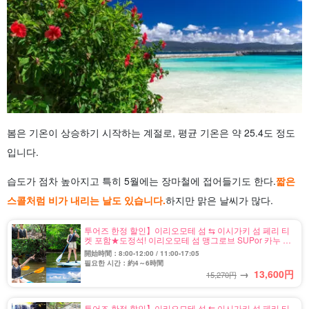
봄은 기온이 상승하기 시작하는 계절로, 평균 기온은 약 25.4도 정도
입니다.
습도가 점차 높아지고 특히 5월에는 장마철에 접어들기도 한다.
짧은
스콜처럼 비가 내리는 날도 있습니다.
하지만 맑은 날씨가 많다.
투어즈 한정 할인】이리오모테 섬 ⇆ 이시가키 섬 페리 티
켓 포함★도정석! 이리오모테 섬 맹그로브 SUPor 카누 반
나절 코스★사진 무료 (No.559)
開始時間：8:00-12:00 / 11:00-17:05
필요한 시간：約4～6時間
→
13,600
円
15,270円
투어즈 한정 할인】이리오모테 섬 ⇆ 이시가키 섬 페리 티