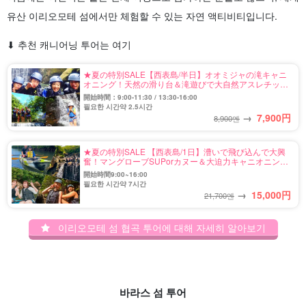
유산 이리오모테 섬에서만 체험할 수 있는 자연 액티비티입니다.
⬇︎ 추천 캐니어닝 투어는 여기
★夏の特別SALE【西表島/半日】オオミジャの滝キャニ
オニング！天然の滑り台＆滝遊びで大自然アスレチック
体験＆絶景の展望台！《写真無料＆日帰りOK》大人も
開始時間：9:00-11:30 / 13:30-16:00
子供も興奮MAX（No.91）
필요한 시간약 2.5시간
→
7,900
円
8,900엔
★夏の特別SALE 【西表島/1日】漕いで飛び込んで大興
奮！マングローブSUPorカヌー＆大迫力キャニオニング
ツアー《写真無料＆送迎可》人気急上昇中☆（No.97）
開始時間9:00~16:00
필요한 시간약 7시간
→
15,000
円
21,700엔
이리오모테 섬 협곡 투어에 대해 자세히 알아보기
바라스 섬 투어