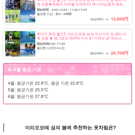
켓 포함★천혜의 자연을 만끽하자! 캐니어닝(협곡 래프팅)
반나절 코스★사진 무료(No.564)
開始時間：8:00-12:00 / 11:00-17:05
필요한 시간：約4～6時間
→
13,600
円
15,270円
투어즈 한정 할인】이리오모테 섬 ⇆ 이시가키 섬 페리 티
켓 포함 ★ 맹그로브 SUPor 카누 & "기적의 섬" 바라스 섬
스노클링 투어 ★ 사진 무료(No.485)
開始時間8:00~17:55
필요한 시간약 9시간
→
20,700
円
28,070円
4~6월 평균 기온
4월: 평균기온 22.8℃, 평균 기온 22.8℃.
5월: 평균기온 25.5℃
6월: 평균기온 27.8℃
이리오모테 섬의 봄에 추천하는 옷차림은?