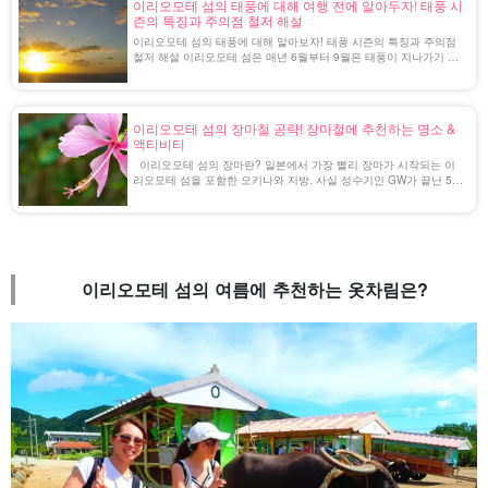
이리오모테 섬의 태풍에 대해 여행 전에 알아두자! 태풍 시
즌의 특징과 주의점 철저 해설
이리오모테 섬의 태풍에 대해 알아보자! 태풍 시즌의 특징과 주의점
철저 해설 이리오모테 섬은 매년 6월부터 9월은 태풍이 지나가기 쉬
운 시기이다. 태풍이 직격하면 해황이 거칠어지기 때문에, 태풍이 상
륙하기 전후 3일 정도는 투어나 액티비티가 [...]....
이리오모테 섬의 장마철 공략! 장마철에 추천하는 명소 &
액티비티
이리오모테 섬의 장마란? 일본에서 가장 빨리 장마가 시작되는 이
리오모테 섬을 포함한 오키나와 지방. 사실 성수기인 GW가 끝난 5월
과 태풍이 많아지는 7월 사이의 장마철은 여행비도 절약할 수 있어
가장 저렴하게 여행할 수 있는 시즌입니다! 본기 [...].
이리오모테 섬의 여름에 추천하는 옷차림은?