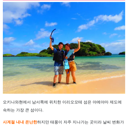
4.3.
이리오모테 섬의 여름 추천 액티비티
5.
이리오모테 섬의 가을이란?
5.1.
이리오모테 섬의 가을 날씨와 기온은?
5.2.
이리오모테 섬의 가을에 추천하는 옷차림은?
5.3.
이리오모테 섬의 가을 추천 액티비티
6.
이리오모테 섬의 겨울이란?
6.1.
이리오모테 섬의 겨울 날씨와 기온은?
6.2.
이리오모테 섬의 겨울에 추천하는 옷차림은?
6.3.
이리오모테 섬의 겨울 추천 액티비티
7.
이리오모테 섬의 맑은 날 추천 관광 명소
7.1.
피나이사라 폭포
7.2.
바라스 섬
7.3.
별이 빛나는 해변
7.4.
물방울 폭포
7.5.
상가라 폭포
7.6.
소나이 고향의 숲
오키나와현에서 남서쪽에 위치한 이리오모테 섬은 야에야마 제도에
7.7.
우라우치강
속하는 가장 큰 섬이다.
8.
이리오모테 섬의 비오는 날 추천 관광지
8.1.
유부도
사계절 내내 온난한
하지만 태풍이 자주 지나가는 곳이라 날씨 변화가
8.2.
이리오모테 야생동물보호센터