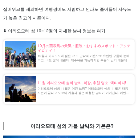
실버위크를 제외하면 여행경비도 저렴하고 인파도 줄어들어 자유도
가 높은 최고의 시즌이다.
⬇︎ 이리오모테 섬 10~12월의 자세한 날씨 정보는 여기
10月の西表島の天気・服装・おすすめスポット・アクテ
ィビティ！
10월의 이리오모테 섬은 25도 안팎의 기온으로 유입된 구름이 눈에
띄고, 비도 많이 내린다. 해수욕은 가능하지만 수온이 낮기 때문에 스
노클링은 잠수복을 착용해야 하는 경우도 있다.
11월 이리오모테 섬의 날씨, 복장, 추천 명소, 액티비티!
이리오모테 섬의 11월은 어떤 느낌? 이리오모테 섬의 11월은 태풍
시즌이 끝나고 도쿄의 가을과 같은 쾌청한 날씨가 이어진다. 이번에
는 이리오모테 섬의 11월 기온, 복장, 혼잡한 시기를 피해 이 시기에
가고 싶은 추천 명소와 액티비티를 [...] [...].
이리오모테 섬의 가을 날씨와 기온은?