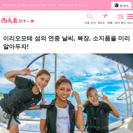
이리오모테 섬 전문 액티비티 예약 사이트 "이리오모테 섬 투어즈"
한국어
각종 문의
SALE・特集
예약 확인
메뉴
이리오모테 섬의 연중 날씨, 복장, 소지품을 미리
알아두자!