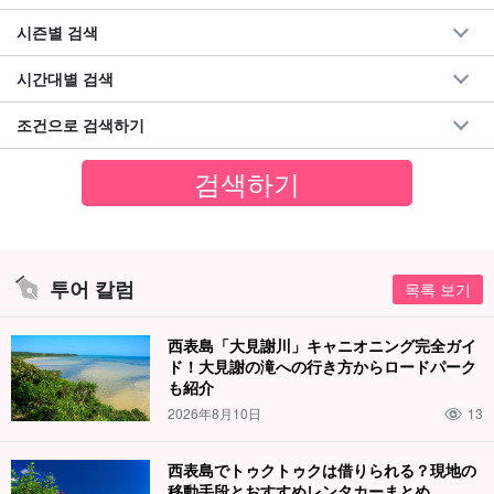
시즌별 검색
시간대별 검색
조건으로 검색하기
투어 칼럼
목록 보기
西表島「大見謝川」キャニオニング完全ガイ
ド！大見謝の滝への行き方からロードパーク
も紹介
2026年8月10日
13
西表島でトゥクトゥクは借りられる？現地の
移動手段とおすすめレンタカーまとめ