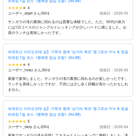
트레킹 1일 코스《행복한 점심 포함》(No.88)
4
ユーザー_dqwf さん
/
50대
投稿日：2026-05
サンガラの滝の裏側に回れるのは貴重な体験でした。ただ、50代の体力
には1日コースのジャングルトレッキングが少しハードに感じました。お
昼のランチは美味しかったです。
세계유산 이리오모테 섬】가족과 함께 '상가라 폭포' 맹그로브 카누 & 정글
트레킹 1일 코스《행복한 점심 포함》(No.88)
4
ユーザー_hvwz さん
/
30대
投稿日：2026-05
家族で参加しました。サンガラの滝の裏側に回れるのが楽しかったです。
ランチも美味しかったですが、子供には少し歩く距離が長かったかもしれ
ません。
세계유산 이리오모테 섬】가족과 함께 '상가라 폭포' 맹그로브 카누 & 정글
트레킹 1일 코스《행복한 점심 포함》(No.88)
5
ユーザー_derp さん
/
20대
投稿日：2026-04
家族でサンガラの滝を目指してカヌーとトレッキングに挑戦しました。滝