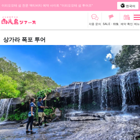
이리오모테 섬 전문 액티비티 예약 사이트 "이리오모테 섬 투어즈"
한국어
각종 문의
SALE・特集
예약 확인
메뉴
상가라 폭포 투어