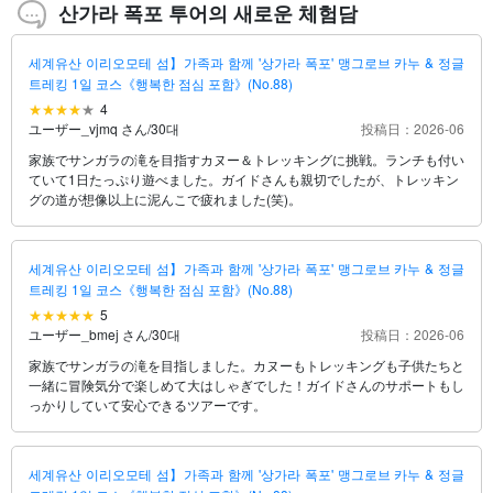
산가라 폭포 투어의 새로운 체험담
세계유산 이리오모테 섬】가족과 함께 '상가라 폭포' 맹그로브 카누 & 정글
트레킹 1일 코스《행복한 점심 포함》(No.88)
4
ユーザー_vjmq さん
/
30대
投稿日：2026-06
家族でサンガラの滝を目指すカヌー＆トレッキングに挑戦。ランチも付い
ていて1日たっぷり遊べました。ガイドさんも親切でしたが、トレッキン
グの道が想像以上に泥んこで疲れました(笑)。
세계유산 이리오모테 섬】가족과 함께 '상가라 폭포' 맹그로브 카누 & 정글
트레킹 1일 코스《행복한 점심 포함》(No.88)
5
ユーザー_bmej さん
/
30대
投稿日：2026-06
家族でサンガラの滝を目指しました。カヌーもトレッキングも子供たちと
一緒に冒険気分で楽しめて大はしゃぎでした！ガイドさんのサポートもし
っかりしていて安心できるツアーです。
세계유산 이리오모테 섬】가족과 함께 '상가라 폭포' 맹그로브 카누 & 정글