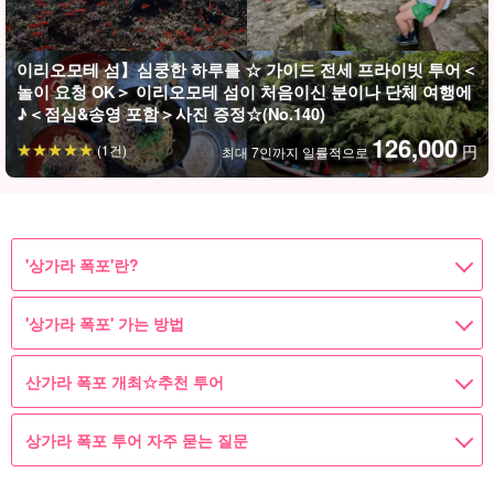
이리오모테 섬】심쿵한 하루를 ☆ 가이드 전세 프라이빗 투어＜
놀이 요청 OK＞ 이리오모테 섬이 처음이신 분이나 단체 여행에
♪＜점심&송영 포함＞사진 증정☆(No.140)
126,000
(1건)
円
최대 7인까지 일률적으로
'상가라 폭포'란?
'상가라 폭포' 가는 방법
산가라 폭포 개최☆추천 투어
상가라 폭포 투어 자주 묻는 질문