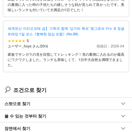
の裏側に入った時の子供たちの嬉しそうな顔が見られて良かったです。美
味しいランチも付いていて大満足の1日でした！
세계유산 이리오모테 섬】가족과 함께 '상가라 폭포' 맹그로브 카누 & 정글
트레킹 1일 코스《행복한 점심 포함》(No.88)
5
ユーザー_huyx さん
/
20대
投稿日：2026-04
家族でサンガラの滝を目指してトレッキング！滝の裏側に入れるのが最高
にワクワクしました。ランチも美味しくて、1日中大自然を満喫できまし
た。
조건으로 찾기
스팟으로 찾기
볼 수 있는 것부터 찾기
장면에서 찾기