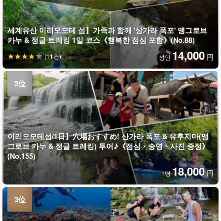
세계유산 이리오모테 섬】가족과 함께 '상가라 폭포' 맹그로브
카누 & 정글 트레킹 1일 코스《행복한 점심 포함》(No.88)
14,000
(11건)
円
성인
이리오모테섬/1日】穴場おすすめ! 산가라 폭포 & 유후지마(맹
그로브 카누 & 정글 트레킹) 투어♪《점심・송영・사진 증정》
(No.155)
18,000
円
1명