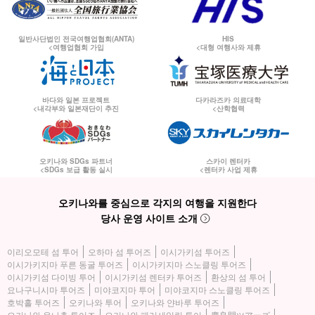
일반사단법인 전국여행업협회(ANTA)
HIS
<여행업협회 가입
<대형 여행사와 제휴
바다와 일본 프로젝트
다카라즈카 의료대학
<내각부와 일본재단이 추진
<산학협력
오키나와 SDGs 파트너
스카이 렌터카
<SDGs 보급 활동 실시
<렌터카 사업 제휴
오키나와를 중심으로 각지의 여행을 지원한다
당사 운영 사이트 소개
이리오모테 섬 투어
오하마 섬 투어즈
이시가키섬 투어즈
이시가키지마 푸른 동굴 투어즈
이시가키지마 스노클링 투어즈
이시가키섬 다이빙 투어
이시가키섬 렌터카 투어즈
환상의 섬 투어
요나구니시마 투어즈
미야코지마 투어
미야코지마 스노클링 투어즈
호박홀 투어즈
오키나와 투어
오키나와 얀바루 투어즈
오키나와 온나촌 투어즈
오키나와 패러세일링 투어
慶良間ツアーズ