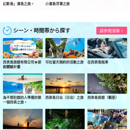
幻影島」濱島之旅。
小濱島浮潛之旅
シーン・時間帯から探す
請參閱清單。
西表島旅遊有限公司★原
可在當天預約的活動之旅
在西表島租車
創體驗計畫
為不想犯錯的人準備的第
西表島日出（日出）之旅
西表島夜遊（觀星）
一個西表之旅。