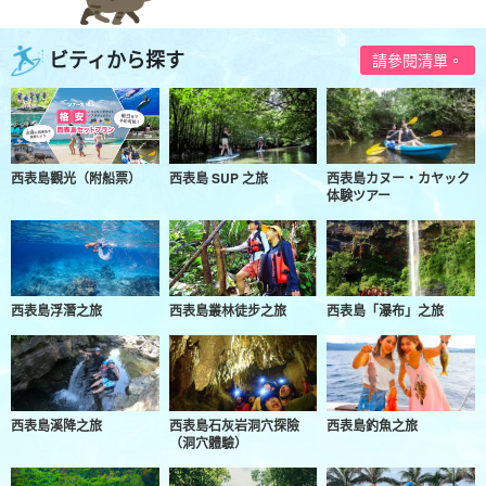
ビティから探す
請參閱清單。
西表島觀光（附船票）
西表島 SUP 之旅
西表島カヌー・カヤック
体験ツアー
西表島浮潛之旅
西表島叢林徒步之旅
西表島「瀑布」之旅
西表島溪降之旅
西表島石灰岩洞穴探險
西表島釣魚之旅
（洞穴體驗）