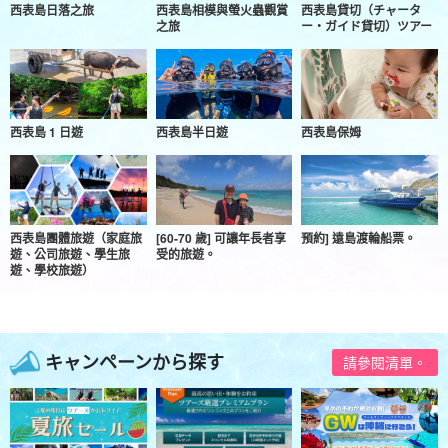
西表島日落之旅
西表島相模與螢火蟲觀賞
西表島貸切（チャータ
之旅
ー・ガイド貸切）ツアー
西表島 1 日遊
西表島半日遊
西表島保姆
西表島團體旅遊（家庭旅
[60-70 歲] 可讓年長者享
預約] 遠島渡輪船票。
遊、公司旅遊、學生旅
受的旅遊。
遊、學校旅遊）
キャンペーンから探す
請參閱清單。