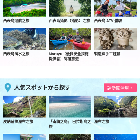
西表島巡航之旅
西表島攝影（攝影）之旅
西表島 ATV 體驗
西表島潛水之旅
Maruyu（優良安全措施
製造與手工經驗
提供者）認證旅遊
人気スポットから探す
請參閱清單。
皮納薩拉瀑布之旅
「奇蹟之島」 巴拉斯島之
瀑布之旅
旅