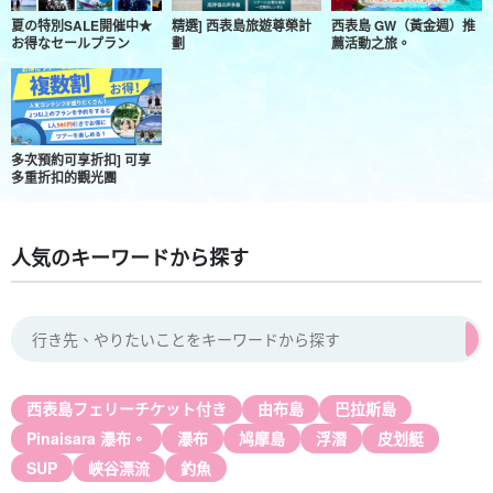
夏の特別SALE開催中★
精選] 西表島旅遊尊榮計
西表島 GW（黃金週）推
お得なセールプラン
劃
薦活動之旅。
多次預約可享折扣] 可享
多重折扣的觀光團
人気のキーワードから探す
西表島フェリーチケット付き
由布島
巴拉斯島
Pinaisara 瀑布。
瀑布
鸠摩島
浮潛
皮划艇
SUP
峽谷漂流
釣魚