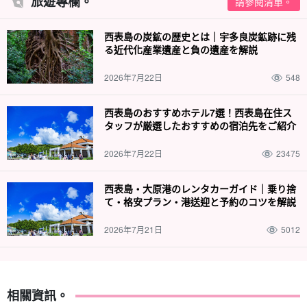
旅遊專欄。
請參閱清單。
西表島の炭鉱の歴史とは｜宇多良炭鉱跡に残
る近代化産業遺産と負の遺産を解説
2026年7月22日
548
西表島のおすすめホテル7選！西表島在住ス
タッフが厳選したおすすめの宿泊先をご紹介
2026年7月22日
23475
西表島・大原港のレンタカーガイド｜乗り捨
て・格安プラン・港送迎と予約のコツを解説
2026年7月21日
5012
相關資訊。