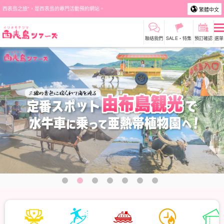
西表島之旅"，是西表島的專門活動預約網站。
繁體中文
聯絡我們
SALE・特集
預訂確認
選單