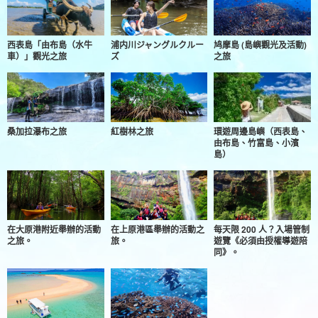
西表島「由布島（水牛
浦内川ジャングルクルー
鸠摩島 (島嶼觀光及活動)
車）」觀光之旅
ズ
之旅
桑加拉瀑布之旅
紅樹林之旅
環遊周邊島嶼（西表島、
由布島、竹富島、小濱
島）
在大原港附近舉辦的活動
在上原港區舉辦的活動之
每天限 200 人？入場管制
之旅。
旅。
遊覽《必須由授權導遊陪
同》。