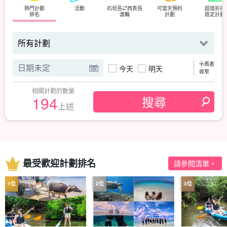
熱門計劃
活動
石垣島⇄西表島
可當天預約
超值折扣
排名
渡輪
計劃
既定計劃
再者
今天
明天
收窄
相關計劃的數量
194
上述
最受歡迎計劃排名
請參閱清單。