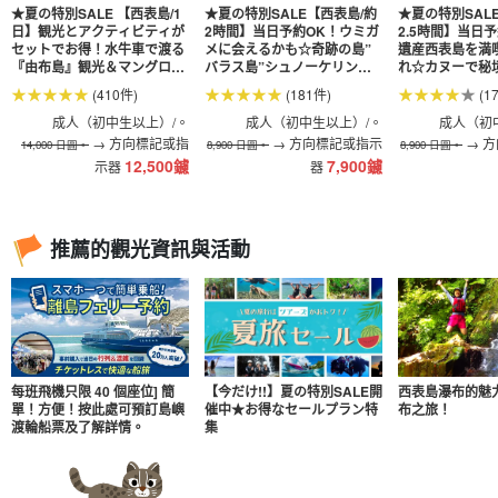
★夏の特別SALE 【西表島/1
★夏の特別SALE【西表島/約
★夏の特別SAL
日】観光とアクティビティが
2時間】当日予約OK！ウミガ
2.5時間】当日
セットでお得！水牛車で渡る
メに会えるかも☆奇跡の島”
遺産西表島を満
『由布島』観光＆マングロー
バラス島”シュノーケリング
れ☆カヌーで秘
ブSUPorカヌー（No.124）
ツアー★写真無料＆送迎付き
ブクルーズ★写
(410件)
(181件)
(1
（No.122）
付き（No.6）
成人（初中生以上）/。
成人（初中生以上）/。
成人（初
→ 方向標記或指
→ 方向標記或指示
→ 
14,000 日圓。
8,900 日圓。
8,900 日圓。
12,500
鑢
7,900
鑢
示器
器
推薦的觀光資訊與活動
每班飛機只限 40 個座位] 簡
【今だけ!!】夏の特別SALE開
西表島瀑布的魅
單！方便！按此處可預訂島嶼
催中★お得なセールプラン特
布之旅！
渡輪船票及了解詳情。
集