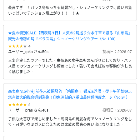
最高すぎ！！バラス島めっちゃ綺麗だし、シュノーケリングで可愛いお魚
いっぱいでテンション爆上がり！！！！★
★夏の特別SALE【西表島/1日】人気の2島巡り☆水牛車で渡る『由布島』
観光＆奇跡の島『バラス島』シュノーケリングツアー（No.100）
4
ユーザー_rpkb さん
/
50s.
投稿日：2026-07
大変充実したツアーでした。由布島の水牛車ものんびりとしており、バラ
ス島でのシュノーケリングも綺麗でした。強いて言えば船の移動が少し長
く感じました。
西表島/3.5小時] 前往未被開發的 「鸠間島 」觀光&浮潛，從下午開始遊玩
您有很大的機會遇到海龜！印象深刻的八重山最佳透明度之一♪（No.94）
5
ユーザー_pras さん
/
40s.
投稿日：2026-07
子供も大喜びで楽しめました。鳩間島の綺麗な海でシュノーケリングをし
て、可愛いウミガメに会えたのは家族の最高の思い出になりました。