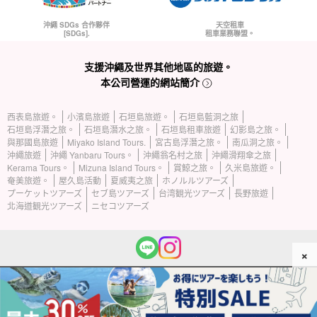
沖繩 SDGs 合作夥伴
天空租車
[SDGs].
租車業務聯盟。
支援沖繩及世界其他地區的旅遊。
本公司營運的網站簡介
西表島旅遊。
小濱島旅遊
石垣島旅遊。
石垣島藍洞之旅
石垣島浮潛之旅。
石垣島潛水之旅。
石垣島租車旅遊
幻影島之旅。
與那國島旅遊
Miyako Island Tours.
宮古島浮潛之旅。
南瓜洞之旅。
沖繩旅遊
沖繩 Yanbaru Tours。
沖繩翁名村之旅
沖繩滑翔傘之旅
Kerama Tours。
Mizuna Island Tours。
賞鯨之旅。
久米島旅遊。
奄美旅遊。
屋久島活動
夏威夷之旅
ホノルルツアーズ
プーケットツアーズ
セブ島ツアーズ
台湾観光ツアーズ
長野旅遊
北海道観光ツアーズ
ニセコツアーズ
×
(c) 2026 Iriomote Island Tours 保留所有權利。.