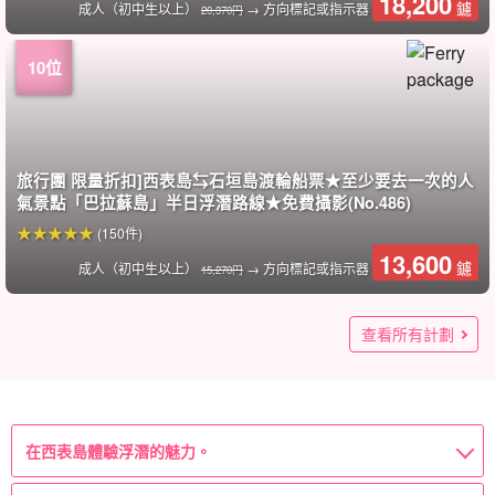
18,200
鑢
成人（初中生以上）
→ 方向標記或指示器
20,370円
旅行團 限量折扣]西表島⇆石垣島渡輪船票★至少要去一次的人
氣景點「巴拉蘇島」半日浮潛路線★免費攝影(No.486)
(150件)
13,600
鑢
成人（初中生以上）
→ 方向標記或指示器
15,270円
西表島1日遊]享受世界遺產的大自然☆一日遊 OK！巴拉蘇島浮
西表島/半日]包租導覽☆豪華VIP包租計畫彈性支援◎我們自己
小濱島/半日遊] 索取OK◎讓我們一起享受私人包船的豪華！包
旅行團 限量折扣】西表島⇆石垣島渡輪船票內含★紅樹SUP或
西表島/1天]未被開發的 「鸠間島 」觀光&巴拉蘇島浮潛之旅高
團費有限折扣】西表島⇆石垣島渡輪船票內含★享受未開發地
旅行團 限量折扣] 西表島⇆石垣島連渡輪票★芭拉蘇島浮潛溪降
西表島/1天]至少要去一次的神奇島嶼 「巴拉蘇島」，以及導遊
西表島/3.5小時] 前往未被開發的 「鸠間島 」觀光&浮潛，從下
★夏の特別SALE【西表島/1日】美しい海と緑に癒されよう！
日出單槳衝浪板或獨木舟與巴拉蘇島浮潛之旅（含免費拍照及
★夏の特別SALE【西表島/1日】定番アクティビティで世界遺
來自 Panari Island (Aragusuku Island) 的導遊將帶領您在
小濱島 / 1天] Request OK ◎豪華包船遊玩!包船計劃！適合畢
★夏の特別SALE【西表島/約2.5時間】ニモ・クラッシュに会
西表島/1天]私人導遊☆豪華VIP包車計畫彈性支援◎我們的步調
受付停止中：【世界遺産西表島】6月〜9月限定！ シーカヤッ
世界遺產 西表島】摩達摩池遠足、星砂浮潛（No.59）
海龜也會上岸的秘密海灘！在隱密的氣氛中浮潛 (No.23)
只限西表島客人] 欣賞奇幻島嶼與星空☆芭拉蘇島浮潛與叢林夜
世界遺產 西表島】「天然水族館」日落星砂浮潛（No.101）
世界遺產西表島】一日遊 OK！
世界遺產西表島】與家人一起享受西表島的樂趣！前往庫拉瀑
西表島/1天] 駕海上皮艇前往瀑布體驗，並有導遊帶領前往洞窟
西表島】刺激的一天 ☆包車導遊帶您私人遊覽 ☆遊玩要求OK
西表島/2小時] 當天預約OK！可看到海龜☆奇蹟島「巴拉蘇島」
西表島/1天] 體驗獨特的西表島☆紅樹SUP/獨木舟&浮潛之旅★
西表島 / 1天] 物超所值！紅樹林SUP/獨木舟&「奇蹟之島 」巴
西表島 / 2小時] 大人小孩都能享受的行程！熱帶浮潛之旅 *免費
西表島/1天]2大熱門島嶼之旅☆水牛車穿越的 「由布島 」觀
西表島 / 1天] 導遊包車 ☆享受未開發的土地和壯觀的景色！瀑
西表島1日遊]紅樹林SUP/獨木舟&「奇蹟之島 」巴拉蘇島浮潛
【西表島/1日】カヌー・トレッキング＆シュノーケリング体験
潛&溪降之旅★免費照片（No.55）
的步調♪團體遊和公司遊（No.132）
船計劃！適合畢業旅行、公司旅行、團體旅行☆(No.661)
獨木舟&「奇蹟之島 」巴拉蘇島浮潛之旅★免費照片(No.485)
機會遇到海龜！印象深刻的八重山最佳透明度之一♪(No.134)
區x壯觀景色！瀑布紅樹林SUP/獨木舟&奇蹟島「BARASU島」
之旅★免費照片 (No.543)
精心挑選的絕佳海灘！全天浮潛套裝行程 ※免費照片（No.30）
午開始遊玩您有很大的機會遇到海龜！印象深刻的八重山最佳
水落の滝SUP/カヌー＆シュノーケリングツアー★写真無料
接送服務）
産を冒険！シュノーケリング＆キャニオニングツアー★写真
Panari Island 進行步行和浮潛之旅，人魚的傳說在這裡依然存
業旅行、公司旅行、團體旅行☆(No.662)
えるかも！世界自然遺産の西表島で絶景シュノーケリングツ
♪團體遊、公司遊（No.133）
クで行く「イダの浜」＆シュノーケリングツアー《嬉しいラン
遊 歡迎您在抵達當天參加... (No.143)
布的叢林徒步旅行和星砂浮潛（No.61）
海灘 ★也可浮潛 照片呈現☆（No.139）
☆第一次來西表島的遊客和大團體 ☆拍照留念 ☆(No.140)
浮潛之旅★免費拍照及接送（No.t-122）
免費拍照（No.t-84）
拉蘇島浮潛之旅 ★免費拍照&接送(No.t-92)
拍照（No.t-22）
光、神奇島嶼 「巴拉蘇島 」浮潛（No.t-100）
布SUP/獨木舟&奇蹟島「巴拉蘇島」浮潛之旅 ★免費拍照
私人導覽★免費攝影&接送 (No.157)
☆女性オーナーと巡る川・山・海の欲ばり大冒険《送迎付・
12,000
12,000
6,900
6,900
查看所有計劃
(1)
(2份報告)
鑢
鑢
鑢
鑢
成人（初中生以上）
成人（初中生以上）
成人（初中生以上）
成人（初中生以上）
浮潛之旅 ★免費拍照 (No.378)
透明度之一♪（No.94）
（No.41）
無料（No.21）
在。
アー★写真無料（No.19）
チ付き》（No.118）
（No.161）
機材一式無料》（No.177）
100,000
126,000
100,000
70,000
13,000
14,000
12,000
18,000
19,800
21,700
14,000
7,000
8,900
7,900
(23份報告)
(119件)
(75件)
(14份報告)
(21份報告)
(25)
(18件)
(7份報告)
(79)
(15份報告)
(1)
(1)
鑢
鑢
鑢
鑢
鑢
鑢
鑢
鑢
鑢
鑢
鑢
鑢
鑢
鑢
最多七人的定額收費
成人（初中生以上）
1 對（最多 5 人）
1 對（最多 5 人）
1 對（最多 5 人）
成人（12-75 歲）
1 位來賓
1 位來賓
1 位來賓
10 人/人
1 位來賓
1 位來賓
10 人/人
成人
100,000
11,000
15,800
11,500
18,000
18,000
(76份報告)
(20)
(5)
15,000
20,700
20,700
13,800
15,000
12,000
(42件)
(13份報告)
(25)
鑢
鑢
鑢
鑢
鑢
鑢
成人（12 歲及以上）
成人（初中生以上）
1 對（最多 5 人）
大人(12歳以上)
成人
成人
鑢
鑢
鑢
鑢
鑢
鑢
成人（初中生以上）
成人（初中生以上）
成人（初中生以上）
成人（初中生以上）
成人（初中生以上）
成人（初中生以上）
→ 方向標記或指示器
→ 方向標記或指示器
→ 方向標記或指示器
→ 方向標記或指示器
→ 方向標記或指示器
→ 方向標記或指示器
13,000 日圓。
21,700 日圓
19,800 日圓
28,070円
28,070円
29,000.
22,700
13,800
7,900
鑢
鑢
鑢
成人（初中生以上）
成人（初中生以上）
成人（初中生以上）
→ 方向標記或指示器
→ 方向標記或指示器
→ 方向標記或指示器
19,800 日圓
8,900 日圓。
29,170円
在西表島體驗浮潛的魅力。