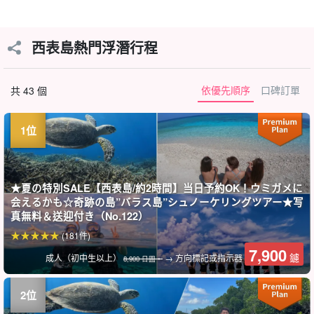
西表島熱門浮潛行程
依優先順序
口碑訂單
共 43 個
★夏の特別SALE【西表島/約2時間】当日予約OK！ウミガメに
会えるかも☆奇跡の島”バラス島”シュノーケリングツアー★写
真無料＆送迎付き（No.122）
(181件)
7,900
鑢
成人（初中生以上）
→ 方向標記或指示器
8,900 日圓。