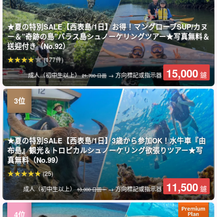
★夏の特別SALE【西表島/1日】お得！マングローブSUP/カヌ
ー＆”奇跡の島”バラス島シュノーケリングツアー★写真無料＆
送迎付き（No.92）
(177件)
15,000
鑢
成人（初中生以上）
→ 方向標記或指示器
21,700 日圓
★夏の特別SALE【西表島/1日】3歳から参加OK！水牛車『由
布島』観光＆トロピカルシュノーケリング欲張りツアー★写
真無料（No.99）
(25)
11,500
鑢
成人（初中生以上）
→ 方向標記或指示器
13,000 日圓。