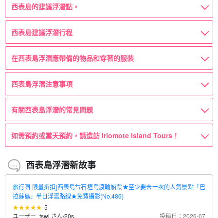
西表島的建議浮潛點。
西表島建議浮潛行程
在西表島浮潛應帶備的物品和穿著的服裝
西表島浮潛注意事項
有關西表島浮潛的常見問題
如需預約或當天預約，請造訪 Iriomote Island Tours！
西表島浮潛新故事
旅行團 限量折扣]西表島⇆石垣島渡輪船票★至少要去一次的人氣景點「巴
拉蘇島」半日浮潛路線★免費攝影(No.486)
5
ユーザー_tswl さん
/
20s.
投稿日：2026-07