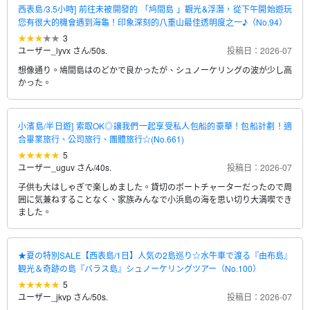
西表島/3.5小時] 前往未被開發的 「鸠間島 」觀光&浮潛，從下午開始遊玩
您有很大的機會遇到海龜！印象深刻的八重山最佳透明度之一♪（No.94）
3
ユーザー_lyvx さん
/
50s.
投稿日：2026-07
想像通り。鳩間島はのどかで良かったが、シュノーケリングの波が少し高
かった。
小濱島/半日遊] 索取OK◎讓我們一起享受私人包船的豪華！包船計劃！適
合畢業旅行、公司旅行、團體旅行☆(No.661)
5
ユーザー_uguv さん
/
40s.
投稿日：2026-07
子供も大はしゃぎで楽しめました。貸切のボートチャーターだったので周
囲に気兼ねすることなく、家族みんなで小浜島の海を思い切り大満喫でき
ました。
★夏の特別SALE【西表島/1日】人気の2島巡り☆水牛車で渡る『由布島』
観光＆奇跡の島『バラス島』シュノーケリングツアー（No.100）
5
ユーザー_jkvp さん
/
50s.
投稿日：2026-07