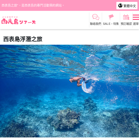
西表島之旅"，是西表島的專門活動預約網站。
繁體中文
聯絡我們
SALE・特集
預訂確認
選單
西表島浮潛之旅