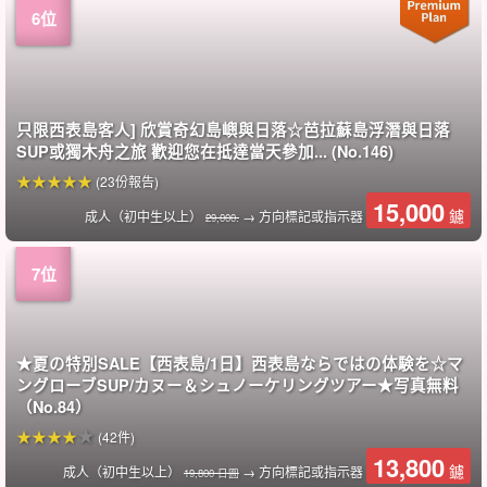
只限西表島客人] 欣賞奇幻島嶼與日落☆芭拉蘇島浮潛與日落
SUP或獨木舟之旅 歡迎您在抵達當天參加... (No.146)
(23份報告)
15,000
鑢
成人（初中生以上）
→ 方向標記或指示器
29,000.
★夏の特別SALE【西表島/1日】西表島ならではの体験を☆マ
ングローブSUP/カヌー＆シュノーケリングツアー★写真無料
（No.84）
(42件)
13,800
鑢
成人（初中生以上）
→ 方向標記或指示器
19,800 日圓