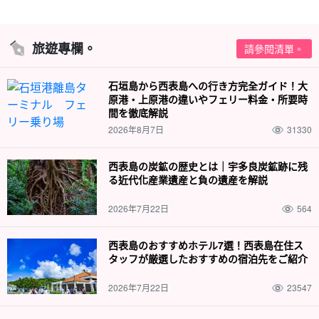
旅遊專欄。
請參閱清單。
石垣島から西表島への行き方完全ガイド！大
原港・上原港の違いやフェリー料金・所要時
間を徹底解説
2026年8月7日
31330
西表島の炭鉱の歴史とは｜宇多良炭鉱跡に残
る近代化産業遺産と負の遺産を解説
2026年7月22日
564
西表島のおすすめホテル7選！西表島在住ス
タッフが厳選したおすすめの宿泊先をご紹介
2026年7月22日
23547