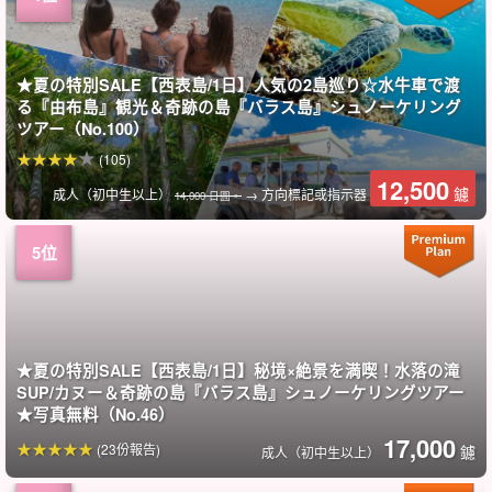
★夏の特別SALE【西表島/1日】人気の2島巡り☆水牛車で渡
る『由布島』観光＆奇跡の島『バラス島』シュノーケリング
ツアー（No.100）
(105)
12,500
鑢
成人（初中生以上）
→ 方向標記或指示器
14,000 日圓。
★夏の特別SALE【西表島/1日】秘境×絶景を満喫！水落の滝
SUP/カヌー＆奇跡の島『バラス島』シュノーケリングツアー
★写真無料（No.46）
17,000
(23份報告)
鑢
成人（初中生以上）