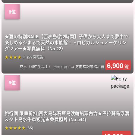
★夏の特別SALE【西表島/約2時間】子供から大人まで夢中で
楽しめる☆まるで天然の水族館！トロピカルシュノーケリン
グツアー★写真無料（No.22）
(29份報告)
6,900
鑢
成人（初中生以上）
→ 方向標記或指示器
7,900 日圓。
旅行團 限量折扣]西表島⇆石垣島渡輪船票內含★巴拉蘇島浮潛
＆夕卜島水牛車觀光★免費照片 (No.544)
(65)