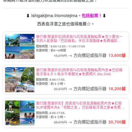
⬇︎ Ishigakijima-Iriomotejima。
包括船票！
⬇︎
西表島浮潛之旅也值得推薦☆。
旅行團 限量折扣]西表島⇆石垣島渡輪船票★至少要去一
次的人氣景點「巴拉蘇島」半日浮潛路線★免費攝影
(No.486)
開始時間：8:00-12:00 / 11:00-17:05
所要時間：約4～6時間
→ 方向標記或指示器
13,600
鑢
15,270円
旅行團 限量折扣]西表島⇆石垣島渡輪船票內含★巴拉蘇
島浮潛＆夕卜島水牛車觀光★免費照片 (No.544)
開始時間: 8:00-17:55.
所要時間：約 9 小時。
→ 方向標記或指示器
18,200
鑢
20,370円
旅行團 限量折扣】西表島⇆石垣島渡輪船票內含★紅樹
SUP或獨木舟&「奇蹟之島 」巴拉蘇島浮潛之旅★免費照
片(No.485)
開始時間: 8:00-17:55.
所要時間：約 9 小時。
→ 方向標記或指示器
20,700
鑢
28,070円