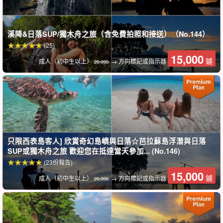
話
鼂
您可以與
溪降&日落SUP/獨木舟之旅（含免費拍照和接送）（No.144）
(25)
15,000
鑢
成人（初中生以上）
→ 方向標記或指示器
29,000.
只限西表島客人] 欣賞奇幻島嶼與日落☆芭拉蘇島浮潛與日落
SUP或獨木舟之旅 歡迎您在抵達當天參加... (No.146)
(23份報告)
15,000
鑢
成人（初中生以上）
→ 方向標記或指示器
29,000.
安全可靠，有導遊提供良好的支援！
總參與人數已超過 300,000 人！許多人都安全地享受了旅遊的樂
趣。
具有水上救援資格的嚮導。
公司為每個人提供安全可靠的支