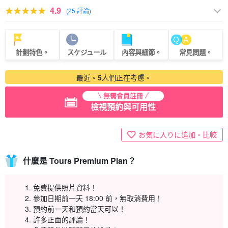
4.9
(
25 評論
)
計劃特色。
スケジュール
內容與細節。
常見問題。
最近。
5
人們正在考慮。
無需會員註冊
檢視預約與可用性
お気に入りに追加・比較
什麼是 Tours Premium Plan？
免費提供照片資料！
參加日期前一天 18:00 前，無取消費用！
預約前一天和預約當天可以！
許多正面的評論！