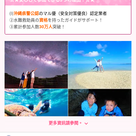
(i)
沖縄県警公認
のマル優（安全対策優良）認定業者
②水難救助員の
資格
を持ったガイドがサポート！
③累計参加人数
30万人
突破！
更多資訊請參閱。