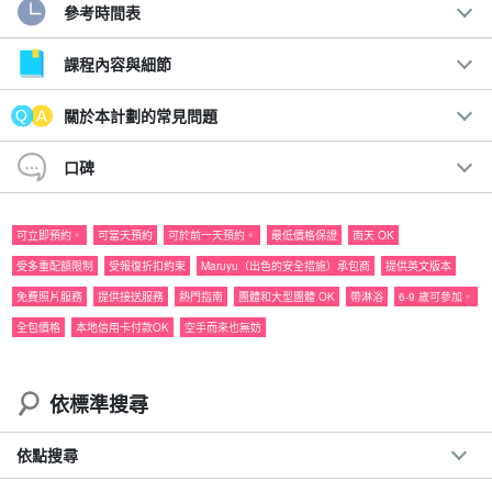
參考時間表
日夜享受西表島的奢華☆。
巴拉斯島浮潛與叢林夜遊
課程內容與細節
僅適用於西表島客人！本計畫包括在被稱為「奇蹟之島」的壯觀的
關於本計劃的常見問題
巴拉蘇島浮潛，以及在夜晚欣賞西表島的叢林夜遊。
口碑
建議：
可立即預約。
可當天預約
可於前一天預約。
最低價格保證
雨天 OK
◆
包含免費相片資料
包括免費租借觀光器材
受多重配額限制
受報復折扣約束
Maruyu（出色的安全措施）承包商
提供英文版本
◆旅遊參與者福利頁面介紹。
免費照片服務
提供接送服務
熱門指南
團體和大型團體 OK
帶淋浴
6-9 歲可參加。
◆ 參加日期。
前一天 18:00 前無需支付取消費用
全包價格
本地信用卡付款OK
空手而來也無妨
從下午到夜晚，享受西表島的豪華計劃。
依標準搜尋
依點搜尋