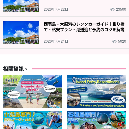
稍事休息，晚上探索叢林！
尋找亞熱帶氣候特有的動植物，在滿天
2026年7月22日
23500
繁星下拍照留念、
夜晚的西表島充滿著與白天不同的魅力。
西表島・大原港のレンタカーガイド｜乗り捨
て・格安プラン・港送迎と予約のコツを解説
2026年7月21日
5020
相關資訊。
只用一盞燈就能在叢林中翱翔！驚心動魄的冒險