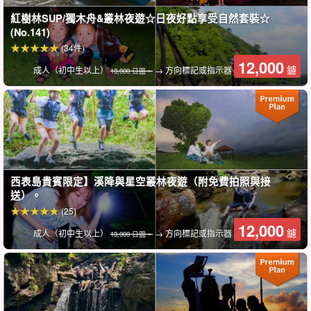
紅樹林SUP/獨木舟&叢林夜遊☆日夜好點享受自然套裝☆
(No.141)
(34件)
12,000
鑢
成人（初中生以上）
→ 方向標記或指示器
13,000 日圓。
西表島貴賓限定】溪降與星空叢林夜遊（附免費拍照與接
送）。
(25)
12,000
鑢
成人（初中生以上）
→ 方向標記或指示器
13,000 日圓。
Miracle Island 是極佳的浮潛點！
Barras Island 周圍的海水清澈見底，是絕佳的浮潛地點。
在清澈的海水中游泳，觀察色彩繽紛的珊瑚和魚類。如果您幸運的