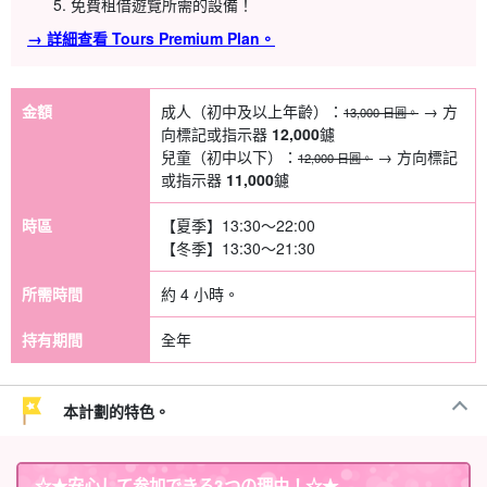
免費租借遊覽所需的設備！
→ 詳細查看 Tours Premium Plan。
金額
成人（初中及以上年齡）：
→ 方
13,000 日圓。
向標記或指示器
12,000
鑢
兒童（初中以下）：
→ 方向標記
12,000 日圓。
或指示器
11,000
鑢
時區
【夏季】13:30〜22:00
【冬季】13:30〜21:30
所需時間
約 4 小時。
持有期間
全年
本計劃的特色。
☆★
安心して参加できる3つの理由
！☆★