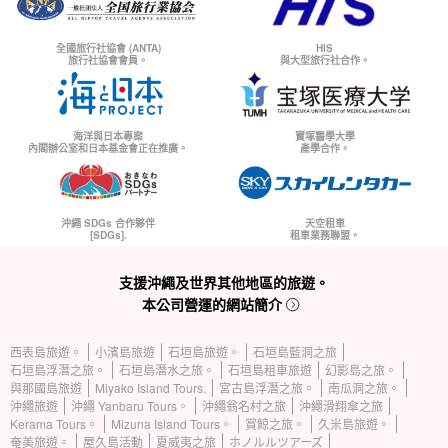
全國旅行社協會 (ANTA)
HIS
旅行社協會會員。
與大型旅行社合作。
海洋與日本專案
寶塚醫學大學
內閣辦公室和日本基金會正在推廣。
產學合作。
沖繩 SDGs 合作夥伴
天空租車
[SDGs].
租車業務聯盟。
支援沖繩及世界其他地區的旅遊。
本公司營運的網站簡介
西表島旅遊。
小濱島旅遊
石垣島旅遊。
石垣島藍洞之旅
石垣島浮潛之旅。
石垣島潛水之旅。
石垣島租車旅遊
幻影島之旅。
與那國島旅遊
Miyako Island Tours.
宮古島浮潛之旅。
南瓜洞之旅。
沖繩旅遊
沖繩 Yanbaru Tours。
沖繩翁名村之旅
沖繩滑翔傘之旅
Kerama Tours。
Mizuna Island Tours。
賞鯨之旅。
久米島旅遊。
奄美旅遊。
屋久島活動
夏威夷之旅
ホノルルツアーズ