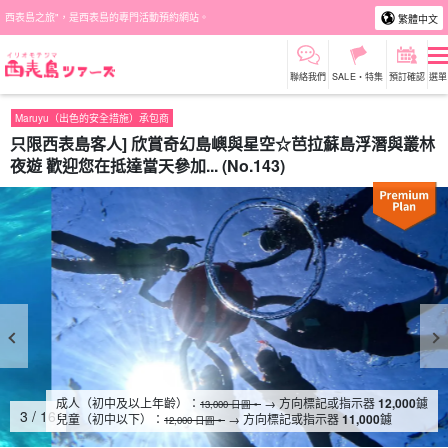
西表島之旅"，是西表島的專門活動預約網站。
繁體中文
聯絡我們
SALE・特集
預訂確認
選單
Maruyu（出色的安全措施）承包商
只限西表島客人] 欣賞奇幻島嶼與星空☆芭拉蘇島浮潛與叢林
夜遊 歡迎您在抵達當天參加... (No.143)
成人（初中及以上年齡）：
→ 方向標記或指示器
12,000
鑢
13,000 日圓。
4
/
16
兒童（初中以下）：
→ 方向標記或指示器
11,000
鑢
12,000 日圓。