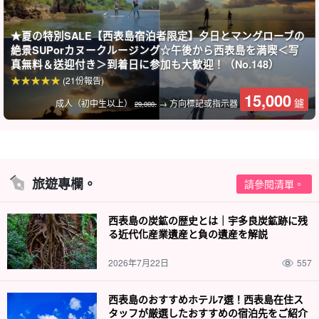
援。
★夏の特別SALE【西表島宿泊者限定】夕日とマングローブの
絶景SUPorカヌークルージング☆午後から西表島を満喫＜写
真無料＆送迎付き＞到着日に参加も大歓迎！（No.148）
(21份報告)
15,000
鑢
成人（初中生以上）
→ 方向標記或指示器
29,000.
旅遊專欄。
請參閱清單。
西表島の炭鉱の歴史とは｜宇多良炭鉱跡に残
る近代化産業遺産と負の遺産を解説
2026年7月22日
557
夜晚的西表島與白天不同，充滿魅力。
西表島のおすすめホテル7選！西表島在住ス
參加星空與夜間叢林之旅。
タッフが厳選したおすすめの宿泊先をご紹介