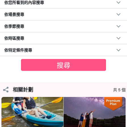
依您所看到的內容搜尋
依場景搜尋
依季節搜尋
依時區搜尋
依特定條件搜尋
參觀由珊瑚碎片組成的奇蹟島嶼 Barras Island。
相關計劃
共 5 個
由珊瑚礁碎片形成的 Barras Island 只會在退潮時出現。
奇蹟之島
它
也被稱為 「格蘭德河」，只有乘船才能到達，是一個寶貴的地方。
這裡是拍攝婚紗照和 PV 的熱門地點！