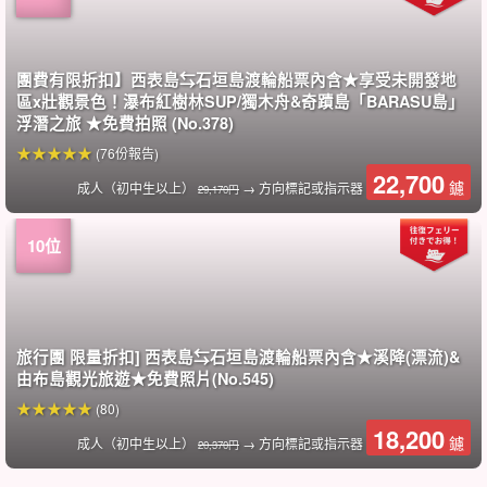
團費有限折扣】西表島⇆石垣島渡輪船票內含★享受未開發地
區x壯觀景色！瀑布紅樹林SUP/獨木舟&奇蹟島「BARASU島」
浮潛之旅 ★免費拍照 (No.378)
(76份報告)
22,700
鑢
成人（初中生以上）
→ 方向標記或指示器
29,170円
旅行團 限量折扣] 西表島⇆石垣島渡輪船票內含★溪降(漂流)&
由布島觀光旅遊★免費照片(No.545)
(80)
18,200
鑢
成人（初中生以上）
→ 方向標記或指示器
20,370円
旅行團限量折扣】西表島⇆石垣島渡輪船票內含★隱藏秘境
旅行團限定折扣】西表島⇆石垣島渡輪船票內含★隱藏秘境
小濱島 / 1天] Request OK ◎豪華包船遊玩!包船計劃！適合畢
小濱島/半日遊] 索取OK◎讓我們一起享受私人包船的豪華！包
西表島】人氣三島觀光之旅！紅樹林SUP/獨木舟&巴拉蘇島登
西表島 / 1天] 導遊包車 ☆享受未開發的土地和壯觀的景色！瀑
西表島/1天]包租導覽☆觀光與活動一組合！觀光&紅樹林SUP或
旅行團 限量折扣]西表島⇆石垣島渡輪船票★「湯布島 」觀光&
仲間川紅樹林巡航、夕卜島觀光半日上午行程 ◆免費飯店接
停靠站點: [從石垣島出發 / 環遊 / 半日下午]仲間川紅樹林巡航&
[停靠] [石垣島出發/觀光] 仲間川紅樹林巡航&湯布島觀光之旅
旅行團 限量折扣]西表島⇆石垣島渡輪船票內含★巴拉蘇島浮潛
從石垣出發，最有人氣的伴遊計畫！西表島、夕卜島、竹富島3