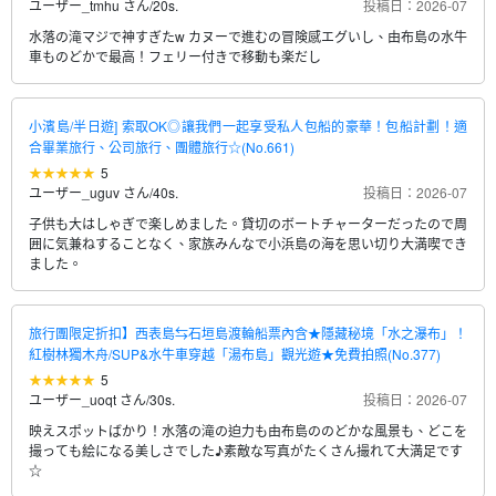
ユーザー_tmhu さん
/
20s.
投稿日：2026-07
水落の滝マジで神すぎたw カヌーで進むの冒険感エグいし、由布島の水牛
車ものどかで最高！フェリー付きで移動も楽だし
小濱島/半日遊] 索取OK◎讓我們一起享受私人包船的豪華！包船計劃！適
合畢業旅行、公司旅行、團體旅行☆(No.661)
5
ユーザー_uguv さん
/
40s.
投稿日：2026-07
子供も大はしゃぎで楽しめました。貸切のボートチャーターだったので周
囲に気兼ねすることなく、家族みんなで小浜島の海を思い切り大満喫でき
ました。
旅行團限定折扣】西表島⇆石垣島渡輪船票內含★隱藏秘境「水之瀑布」！
紅樹林獨木舟/SUP&水牛車穿越「湯布島」觀光遊★免費拍照(No.377)
5
ユーザー_uoqt さん
/
30s.
投稿日：2026-07
映えスポットばかり！水落の滝の迫力も由布島ののどかな風景も、どこを
撮っても絵になる美しさでした♪素敵な写真がたくさん撮れて大満足です
☆