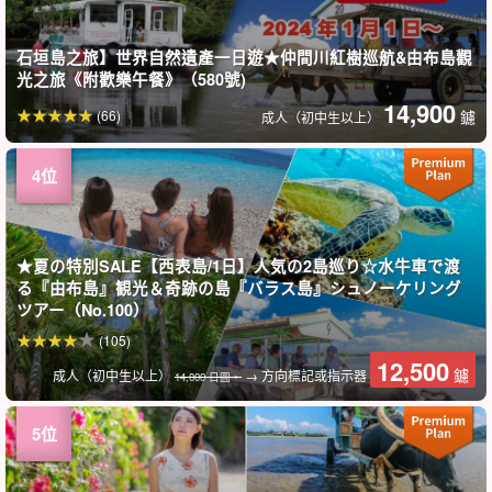
石垣島之旅】世界自然遺產一日遊★仲間川紅樹巡航&由布島觀
光之旅《附歡樂午餐》（580號)
14,900
(66)
鑢
成人（初中生以上）
★夏の特別SALE【西表島/1日】人気の2島巡り☆水牛車で渡
る『由布島』観光＆奇跡の島『バラス島』シュノーケリング
ツアー（No.100）
(105)
12,500
鑢
成人（初中生以上）
→ 方向標記或指示器
14,000 日圓。