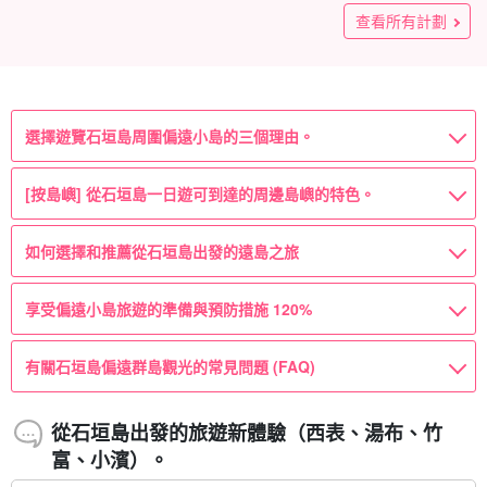
「水落野瀑布」！紅樹林SUP/獨木舟巡航★免費拍照(No.376)
「水之瀑布」！紅樹林獨木舟/SUP&水牛車穿越「湯布島」觀
業旅行、公司旅行、團體旅行☆(No.662)
船計劃！適合畢業旅行、公司旅行、團體旅行☆(No.661)
陸&水牛車「由布島」觀光之旅 ★免費拍照（No.t-78）
布SUP/獨木舟&奇蹟島「巴拉蘇島」浮潛之旅 ★免費拍照
獨木舟（No.159）
西表島叢林SUP或獨木舟旅遊水牛車穿越★免費照片 (No.546)
送、免費行李寄存（No.515）
由布島觀光路線《免費接送&行李寄存》西表野貓保育活動基地
《附帶美味午餐的一日遊路線》(No.514)
＆夕卜島水牛車觀光★免費照片 (No.544)
島遊《附歡樂午餐》（507號)
查看所有計劃
光遊★免費拍照(No.377)
（No.161）
☆(No.516)
100,000
14,000
21,700
12,200
14,200
14,900
7,000
(75件)
(138件)
(65)
(7份報告)
(39份報告)
(15份報告)
(21份報告)
鑢
鑢
鑢
鑢
鑢
鑢
鑢
成人（初中生以上）
成人（初中生以上）
成人（初中生以上）
1 對（最多 5 人）
1 位來賓
10 人/人
10 人/人
100,000
11,800
(148件)
22,700
18,200
18,200
(10)
鑢
鑢
成人（初中生以上）
1 對（最多 5 人）
鑢
鑢
鑢
成人（初中生以上）
成人（初中生以上）
成人（初中生以上）
→ 方向標記或指示器
→ 方向標記或指示器
→ 方向標記或指示器
29,170円
20,370円
20,370円
20,200
鑢
成人（初中生以上）
→ 方向標記或指示器
24,370円
選擇遊覽石垣島周圍偏遠小島的三個理由。
[按島嶼] 從石垣島一日遊可到達的周邊島嶼的特色。
如何選擇和推薦從石垣島出發的遠島之旅
享受偏遠小島旅遊的準備與預防措施 120%
有關石垣島偏遠群島觀光的常見問題 (FAQ)
從石垣島出發的旅遊新體驗（西表、湯布、竹
富、小濱）。