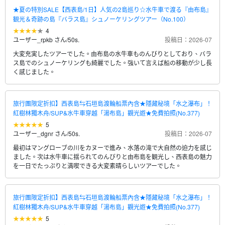
★夏の特別SALE【西表島/1日】人気の2島巡り☆水牛車で渡る『由布島』
観光＆奇跡の島『バラス島』シュノーケリングツアー（No.100）
4
ユーザー_rpkb さん
/
50s.
投稿日：2026-07
大変充実したツアーでした。由布島の水牛車ものんびりとしており、バラ
ス島でのシュノーケリングも綺麗でした。強いて言えば船の移動が少し長
く感じました。
旅行團限定折扣】西表島⇆石垣島渡輪船票內含★隱藏秘境「水之瀑布」！
紅樹林獨木舟/SUP&水牛車穿越「湯布島」觀光遊★免費拍照(No.377)
5
ユーザー_dgnr さん
/
50s.
投稿日：2026-07
最初はマングローブの川をカヌーで進み、水落の滝で大自然の迫力を感じ
ました。次は水牛車に揺られてのんびりと由布島を観光し、西表島の魅力
を一日でたっぷりと満喫できる大変素晴らしいツアーでした。
旅行團限定折扣】西表島⇆石垣島渡輪船票內含★隱藏秘境「水之瀑布」！
紅樹林獨木舟/SUP&水牛車穿越「湯布島」觀光遊★免費拍照(No.377)
5