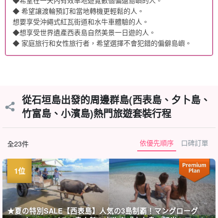
◆希望在一天內有效率地遊覽數個偏遠島嶼的人。
◆ 希望讓渡輪預訂和當地轉機更輕鬆的人。
想要享受沖繩式紅瓦街道和水牛車體驗的人。
◆想享受世界遺產西表島自然美景一日遊的人。
◆ 家庭旅行和女性旅行者，希望選擇不會犯錯的偏僻島嶼。
從石垣島出發的周邊群島(西表島、夕卜島、
竹富島、小濱島)熱門旅遊套裝行程
依優先順序
口碑訂單
全23件
★夏の特別SALE【西表島】人気の3島制覇！マングローグ