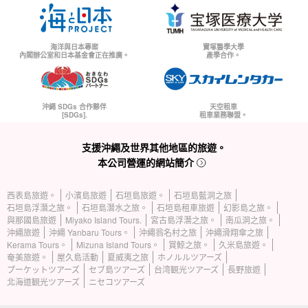
海洋與日本專案
寶塚醫學大學
內閣辦公室和日本基金會正在推廣。
產學合作。
沖繩 SDGs 合作夥伴
天空租車
[SDGs].
租車業務聯盟。
支援沖繩及世界其他地區的旅遊。
本公司營運的網站簡介
西表島旅遊。
小濱島旅遊
石垣島旅遊。
石垣島藍洞之旅
石垣島浮潛之旅。
石垣島潛水之旅。
石垣島租車旅遊
幻影島之旅。
與那國島旅遊
Miyako Island Tours.
宮古島浮潛之旅。
南瓜洞之旅。
沖繩旅遊
沖繩 Yanbaru Tours。
沖繩翁名村之旅
沖繩滑翔傘之旅
Kerama Tours。
Mizuna Island Tours。
賞鯨之旅。
久米島旅遊。
奄美旅遊。
屋久島活動
夏威夷之旅
ホノルルツアーズ
プーケットツアーズ
セブ島ツアーズ
台湾観光ツアーズ
長野旅遊
北海道観光ツアーズ
ニセコツアーズ