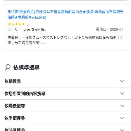
旅行團 限量折扣] 西表島⇆石垣島渡輪船票內含★溪降(漂流)&由布島觀光
旅遊★免費照片(No.545)
5
ユーザー_uror さん
/
40s.
投稿日：2026-07
設備良し。移動スムーズでストレスなし。沢下りも由布島観光も効率よく
楽しめて満足度が高い。
依標準搜尋
依點搜尋
依您所看到的內容搜尋
依場景搜尋
依季節搜尋
依時區搜尋