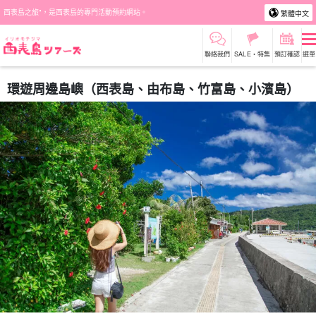
西表島之旅"，是西表島的專門活動預約網站。
繁體中文
聯絡我們
SALE・特集
預訂確認
選單
環遊周邊島嶼（西表島、由布島、竹富島、小濱島）