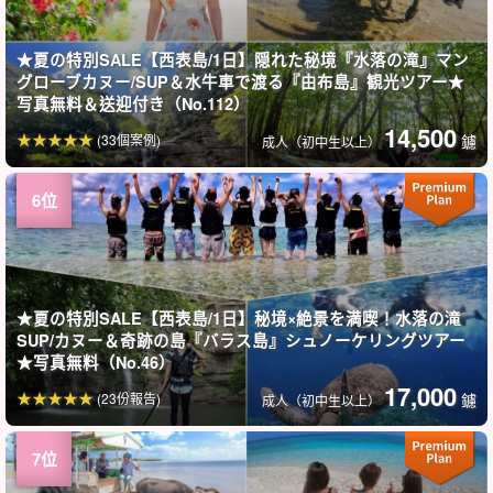
★夏の特別SALE【西表島/1日】隠れた秘境『水落の滝』マン
グローブカヌー/SUP＆水牛車で渡る『由布島』観光ツアー★
写真無料＆送迎付き（No.112）
14,500
(33個案例)
鑢
成人（初中生以上）
★夏の特別SALE【西表島/1日】秘境×絶景を満喫！水落の滝
SUP/カヌー＆奇跡の島『バラス島』シュノーケリングツアー
★写真無料（No.46）
17,000
(23份報告)
鑢
成人（初中生以上）