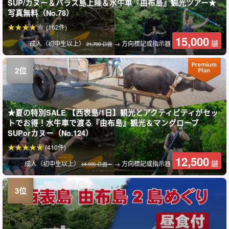
SUP/カヌー＆バラス島上陸＆水牛車『由布島』観光ツアー★
写真無料（No.78）
(162件)
15,000
鑢
成人（初中生以上）
→ 方向標記或指示器
21,700 日圓
★夏の特別SALE 【西表島/1日】観光とアクティビティがセッ
トでお得！水牛車で渡る『由布島』観光＆マングローブ
SUPorカヌー（No.124）
(410件)
12,500
鑢
成人（初中生以上）
→ 方向標記或指示器
14,000 日圓。