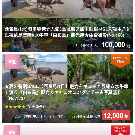
西表島/1天]包車導覽☆人氣3島征服之旅！紅樹林SUP/獨木舟&
巴拉蘇島登陸&水牛車「由布島」觀光遊★免費攝影(No.160)
100,000
鑢
1 對（最多 5 人）
★夏の特別SALE【西表島/1日】魅力をギュッと凝縮☆水牛車
で渡る『由布島』観光＆キャニオニングツアー★写真無料
（No.123）
(31份報告)
12,500
鑢
成人（初中生以上）
→ 方向標記或指示器
14,000 日圓。