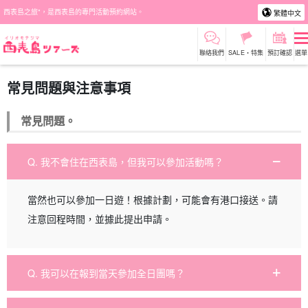
西表島之旅"，是西表島的專門活動預約網站。
繁體中文
聯絡我們
SALE・特集
預訂確認
選單
常見問題與注意事項
常見問題。
Q. 我不會住在西表島，但我可以參加活動嗎？
當然也可以參加一日遊！根據計劃，可能會有港口接送。請
注意回程時間，並據此提出申請。
Q. 我可以在報到當天參加全日團嗎？