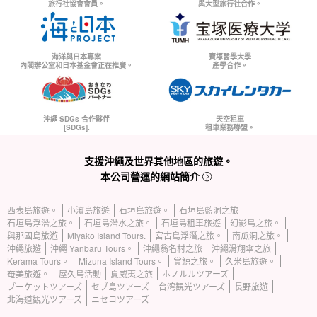
旅行社協會會員。
與大型旅行社合作。
海洋與日本專案
寶塚醫學大學
內閣辦公室和日本基金會正在推廣。
產學合作。
沖繩 SDGs 合作夥伴
天空租車
[SDGs].
租車業務聯盟。
支援沖繩及世界其他地區的旅遊。
本公司營運的網站簡介
西表島旅遊。
小濱島旅遊
石垣島旅遊。
石垣島藍洞之旅
石垣島浮潛之旅。
石垣島潛水之旅。
石垣島租車旅遊
幻影島之旅。
與那國島旅遊
Miyako Island Tours.
宮古島浮潛之旅。
南瓜洞之旅。
沖繩旅遊
沖繩 Yanbaru Tours。
沖繩翁名村之旅
沖繩滑翔傘之旅
Kerama Tours。
Mizuna Island Tours。
賞鯨之旅。
久米島旅遊。
奄美旅遊。
屋久島活動
夏威夷之旅
ホノルルツアーズ
プーケットツアーズ
セブ島ツアーズ
台湾観光ツアーズ
長野旅遊
北海道観光ツアーズ
ニセコツアーズ