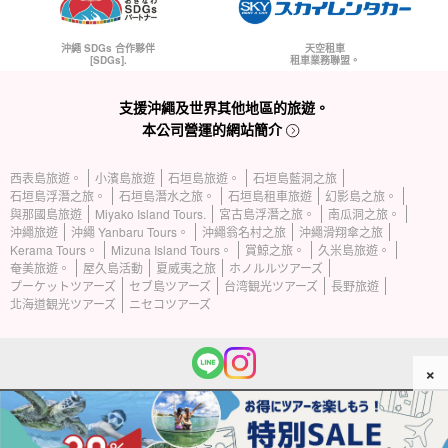
沖繩 SDGs 合作夥伴
天空租車
[SDGs].
租車業務聯盟。
支援沖繩及世界其他地區的旅遊。
本公司營運的網站簡介
西表島旅遊。
小濱島旅遊
石垣島旅遊。
石垣島藍洞之旅
石垣島浮潛之旅。
石垣島潛水之旅。
石垣島租車旅遊
幻影島之旅。
與那國島旅遊
Miyako Island Tours.
宮古島浮潛之旅。
南瓜洞之旅。
沖繩旅遊
沖繩 Yanbaru Tours。
沖繩翁名村之旅
沖繩滑翔傘之旅
Kerama Tours。
Mizuna Island Tours。
賞鯨之旅。
久米島旅遊。
奄美旅遊。
屋久島活動
夏威夷之旅
ホノルルツアーズ
プーケットツアーズ
セブ島ツアーズ
台湾観光ツアーズ
長野旅遊
北海道観光ツアーズ
ニセコツアーズ
×
(c) 2026 Iriomote Island Tours 保留所有權利。.