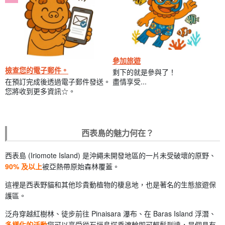
參加旅遊
檢查您的電子郵件。
剩下的就是參與了！
在預訂完成後透過電子郵件發送。
盡情享受...
您將收到更多資訊☆。
西表島的魅力何在？
西表島 (Iriomote Island) 是沖繩未開發地區的一片未受破壞的原野、
90% 及以上
被亞熱帶原始森林覆蓋。
這裡是西表野貓和其他珍貴動植物的棲息地，也是著名的生態旅遊保
護區。
泛舟穿越紅樹林、徒步前往 Pinaisara 瀑布、在 Baras Island 浮潛、
多樣化的活動
您可以享受從石垣島搭乘渡輪即可輕鬆到達，是個具有