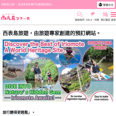
西表島之旅"，是西表島的專門活動預約網站。
繁體中文
聯絡我們
SALE・特集
預訂確認
選單
西表島旅遊，由旅遊專家創建的預訂網站。
旅行變得更輕鬆」。