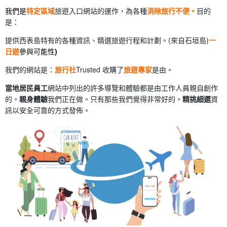
我們是
特定區域
旅遊入口網站的運作，為各種
消除旅行不便。
目的
是：
提供西表島特有的各種資訊、精選旅遊行程和計劃。(來自石垣島)
一
日遊
參與可能性
)
我們的網站是：
旅行社
Trusted 收購了
旅遊專家
是由。
當地居民員工
網站中列出的許多導覽和體驗都是由工作人員親自創作
的。
親身體驗
我們正在做。只有那些我們覺得非常好的。
精挑細選
資
訊以安全可靠的方式發佈。