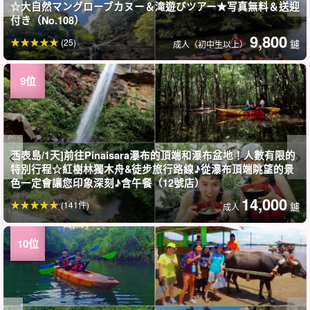
☆大自然マングローブカヌー＆滝遊びツアー★写真無料＆送迎
付き（No.108）
9,800
(25)
鑢
成人（初中生以上）
西表島/1天]前往Pinaisara瀑布的頂端和瀑布盆地！人數有限的
特別行程☆紅樹林獨木舟&徒步旅行路線♪從瀑布頂端眺望的景
色一定會讓您印象深刻♪含午餐（12號店）
14,000
(141件)
鑢
成人