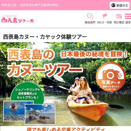
西表島之旅"，是西表島的專門活動預約網站。
繁體中文
聯絡我們
SALE・特集
預訂確認
選單
西表島カヌー・カヤック体験ツアー