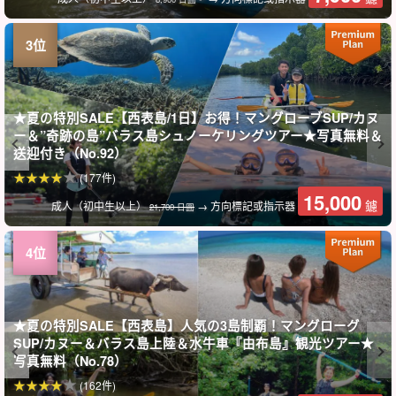
★夏の特別SALE【西表島/1日】お得！マングローブSUP/カヌ
ー＆”奇跡の島”バラス島シュノーケリングツアー★写真無料＆
送迎付き（No.92）
(177件)
15,000
鑢
成人（初中生以上）
→ 方向標記或指示器
21,700 日圓
★夏の特別SALE【西表島】人気の3島制覇！マングローグ
SUP/カヌー＆バラス島上陸＆水牛車『由布島』観光ツアー★
写真無料（No.78）
(162件)