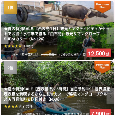
★夏の特別SALE 【西表島/1日】観光とアクティビティがセッ
トでお得！水牛車で渡る『由布島』観光＆マングローブ
SUPorカヌー（No.124）
(410件)
12,500
鑢
成人（初中生以上）
→ 方向標記或指示器
14,000 日圓。
★夏の特別SALE【西表島/約2.5時間】当日予約OK！世界遺産
西表島を満喫するならこれ☆カヌーで秘境マングローブクルー
ズ★写真無料＆送迎付き（No.6）
(175件)
7,900
鑢
成人（初中生以上）
→ 方向標記或指示器
8,900 日圓。