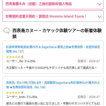
西表島獨木舟（皮艇）之旅的服裝和個人物品
如需預約或當天預約，請造訪 Iriomote Island Tours！
西表島カヌー・カヤック体験ツアーの新着体験
談
紅樹林單槳衝浪板/獨木舟 & Sagaribana 觀賞之旅★免費拍照，並提供接送
服務 (No.137)
5
ユーザー_lfxc さん
/
20s.
投稿日：2026-07
大正解だった。午後からのSUPもサガリバナも両方楽しめて最高だね。
西表島 / 約4小時] 只限6-8月！清晨觀賞Sagaribana和紅樹林SUP/獨木舟之
旅 ★免費拍照和接送（No.136）
5
ユーザー_kndc さん
/
20s.
投稿日：2026-07
彼氏との旅行で最高の思い出になりました。早朝のサガリバナがとても幻