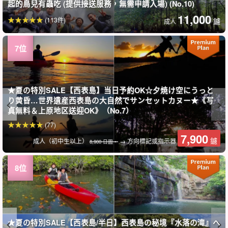
起的鳥兒有蟲吃 (提供接送服務，無需申請入場) (No.10)
11,000
(113件)
鑢
成人
★夏の特別SALE【西表島】当日予約OK☆夕焼け空にうっと
り黄昏…世界遺産西表島の大自然でサンセットカヌー★《写
真無料＆上原地区送迎OK》（No.7）
(77)
7,900
鑢
成人（初中生以上）
→ 方向標記或指示器
8,900 日圓。
★夏の特別SALE【西表島/半日】西表島の秘境『水落の滝』へ