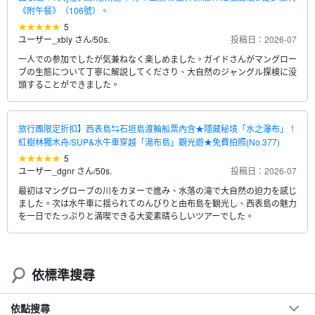
《附午餐》（106號）。
5
ユーザー_xbly さん
/
50s.
投稿日：2026-07
一人での参加でしたが気兼ねなく楽しめました。ガイドさんがマングロー
ブの生態について丁寧に解説してくださり、大自然のジャングル探検に没
頭することができました。
旅行團限定折扣】西表島⇆石垣島渡輪船票內含★隱藏秘境「水之瀑布」！
紅樹林獨木舟/SUP&水牛車穿越「湯布島」觀光遊★免費拍照(No.377)
5
ユーザー_dgnr さん
/
50s.
投稿日：2026-07
最初はマングローブの川をカヌーで進み、水落の滝で大自然の迫力を感じ
ました。次は水牛車に揺られてのんびりと由布島を観光し、西表島の魅力
を一日でたっぷりと満喫できる大変素晴らしいツアーでした。
依標準搜尋
依點搜尋