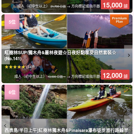
15,000
鑢
成人（初中生以上）
→ 方向標記或指示器
21,700 日圓
紅樹林SUP/獨木舟&叢林夜遊☆日夜好點享受自然套裝☆
(No.141)
(34件)
12,000
鑢
成人（初中生以上）
→ 方向標記或指示器
13,000 日圓。
西表島/半日上午]紅樹林獨木舟&Pinaisara瀑布徒步旅行路線早