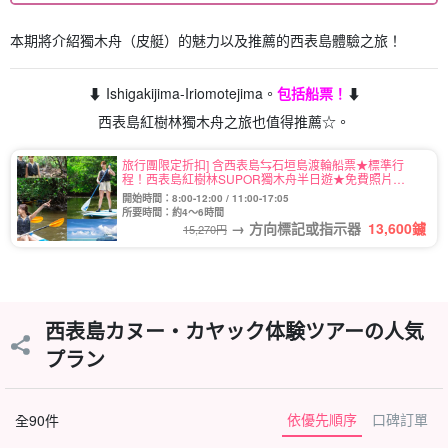
本期將介紹獨木舟（皮艇）的魅力以及推薦的西表島體驗之旅！
⬇︎ Ishigakijima-Iriomotejima。
包括船票！
⬇︎
西表島紅樹林獨木舟之旅也值得推薦☆。
旅行團限定折扣] 含西表島⇆石垣島渡輪船票★標準行
程！西表島紅樹林SUPOR獨木舟半日遊★免費照片
(No.559)
開始時間：8:00-12:00 / 11:00-17:05
所要時間：約4～6時間
→ 方向標記或指示器
13,600
鑢
15,270円
西表島カヌー・カヤック体験ツアーの人気
プラン
依優先順序
口碑訂單
全90件