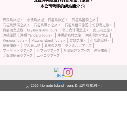
本公司營運的網站簡介
西表島旅遊。
小濱島旅遊
石垣島旅遊。
石垣島藍洞之旅
石垣島浮潛之旅。
石垣島潛水之旅。
石垣島租車旅遊
幻影島之旅。
與那國島旅遊
Miyako Island Tours.
宮古島浮潛之旅。
南瓜洞之旅。
沖繩旅遊
沖繩 Yanbaru Tours。
沖繩翁名村之旅
沖繩滑翔傘之旅
Kerama Tours。
Mizuna Island Tours。
賞鯨之旅。
久米島旅遊。
奄美旅遊。
屋久島活動
夏威夷之旅
ホノルルツアーズ
プーケットツアーズ
セブ島ツアーズ
台湾観光ツアーズ
長野旅遊
北海道観光ツアーズ
ニセコツアーズ
(c) 2026 Iriomote Island Tours 保留所有權利。.