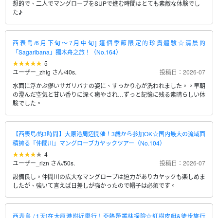
想的で、二人でマングローブをSUPで進む時間はとても素敵な体験でし
た♪
西表島/6月下旬～7月中旬] 這個季節限定的珍貴體驗☆清晨的
「Sagaribana」獨木舟之旅！（No.164）
5
ユーザー_zhig さん
/
40s.
投稿日：2026-07
水面に浮かぶ儚いサガリバナの姿に、すっかり心が洗われました。。早朝
の澄んだ空気と甘い香りに深く癒やされ…ずっと記憶に残る素晴らしい体
験でした。
【西表島/約3時間】大原港周辺開催！3歳から参加OK☆国内最大の流域面
積誇る『仲間川』マングローブカヤックツアー（No.104）
4
ユーザー_rlzn さん
/
50s.
投稿日：2026-07
設備良し。仲間川の広大なマングローブは迫力がありカヤックも楽しめま
したが、強いて言えば日差しが強かったので帽子は必須です。
西表島 / 1天]在大原港附近舉行！亞熱帶叢林探險☆紅樹皮艇&徒步旅行