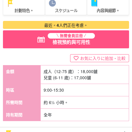
計劃特色。
スケジュール
內容與細節。
最近。
4
人們正在考慮。
無需會員註冊
檢視預約與可用性
お気に入りに追加・比較
金額
成人（12-75 歲）：
18,000
鑢
兒童 (6-11 歲)：
17,000
鑢
時區
9:00-15:30
所需時間
約 6½ 小時。
持有期間
全年