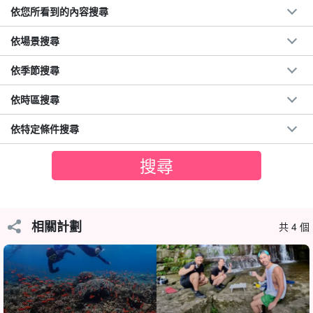
依您所看到的內容搜尋
依場景搜尋
依季節搜尋
依時區搜尋
依特定條件搜尋
歡迎初次使用皮艇者☆。
難得的海上皮艇到瀑布後面的體驗！
相關計劃
西表島上唯一的瀑布。
乘坐皮艇時掛住瀑布。
以下是一些可以做的
共 4 個
事情。
在牆中有洞的海灘上，您可以享用午餐，並在清澈的海水中浮潛！
享受奢華非凡的時光♪。