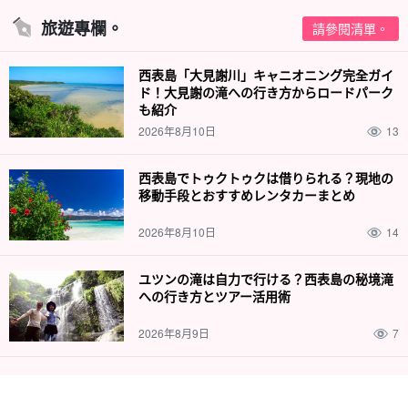
旅遊專欄。
請參閱清單。
西表島「大見謝川」キャニオニング完全ガイ
ド！大見謝の滝への行き方からロードパーク
も紹介
2026年8月10日
13
西表島でトゥクトゥクは借りられる？現地の
移動手段とおすすめレンタカーまとめ
2026年8月10日
14
ユツンの滝は自力で行ける？西表島の秘境滝
への行き方とツアー活用術
2026年8月9日
7