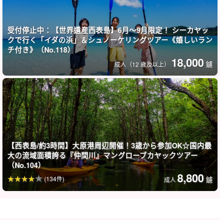
出發，開始您的海上冒險♪。
受付停止中：【世界遺産西表島】6月〜9月限定！ シーカヤッ
クで行く「イダの浜」＆シュノーケリングツアー《嬉しいラン
チ付き》（No.118）
18,000
鑢
成人（12 歲及以上）
【西表島/約3時間】大原港周辺開催！3歳から参加OK☆国内最
大の流域面積誇る『仲間川』マングローブカヤックツアー
（No.104）
8,800
(134件)
鑢
成人