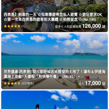
西表島】刺激的一天 ☆包車導遊帶您私人遊覽 ☆遊玩要求OK
☆第一次來西表島的遊客和大團體 ☆拍照留念 ☆(No.140)
126,000
(1)
鑢
最多七人的定額收費
世界遺產 西表島] 現在是時候去未開發的土地了！瀑布＆伊達海
灘海上皮艇1天課程「附快樂午餐」（No.93）。
17,000
全面優惠！照片贈送與接送♪
(8份報告)
鑢
成人
行程包括午餐和攝影，並有完善的支援！
也提供上原港的接送服務和住宿（上原和 Taxona 之間）。舒適地