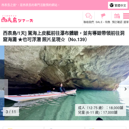
西表島之旅"，是西表島的專門活動預約網站。
繁體中文
聯絡我們
SALE・特集
預訂確認
選單
西表島/1天] 駕海上皮艇前往瀑布體驗，並有導遊帶領前往洞
窟海灘 ★也可浮潛 照片呈現☆（No.139）
成人（12-75 歲）：
18,000
鑢
4
/
11
兒童 (6-11 歲)：
17,000
鑢