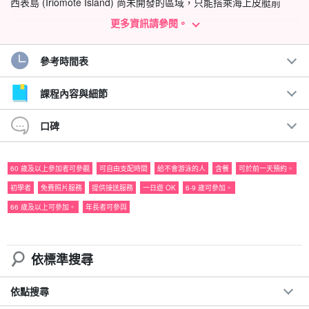
西表島 (Iriomote Island) 尚未開發的區域，只能搭乘海上皮艇前
往，'。
瀑布
此行程包括瀑布體驗，接著在住在當地的導遊推薦的洞
更多資訊請參閱。
中海灘享用特別午餐和咖啡。
參考時間表
在自由活動時間也可以體驗浮潛！我們提供一整套必要的裝備，即
使是初學者也能輕鬆上手。
課程內容與細節
建議：
口碑
◆ 到只有乘海上皮艇才能到達的未開發地區。
◆ 獨木舟裝備和保險支援。
60 歲及以上參加者可參觀
可自由支配時間
給不會游泳的人
含餐
可於前一天預約。
◆ 在您的空閒時間。
吸管
享
初學者
免費照片服務
提供接送服務
一日遊 OK
6-9 歲可參加。
在洞中海灘享用特別午餐和咖啡
66 歲及以上可參加。
年長者可參與
◆ 包括上原港和酒店的接送服務。
依標準搜尋
依點搜尋