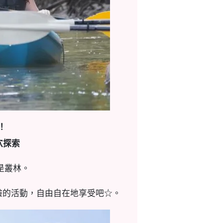
！
穴探索
是叢林。
驗的活動，自由自在地享受吧☆。