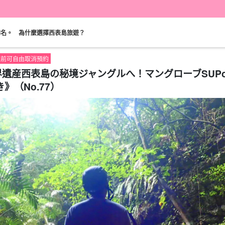
排名。
為什麼選擇西表島旅遊？
00 前可自由取消預約
界遺産西表島の秘境ジャングルへ！マングローブSUP
（No.77）