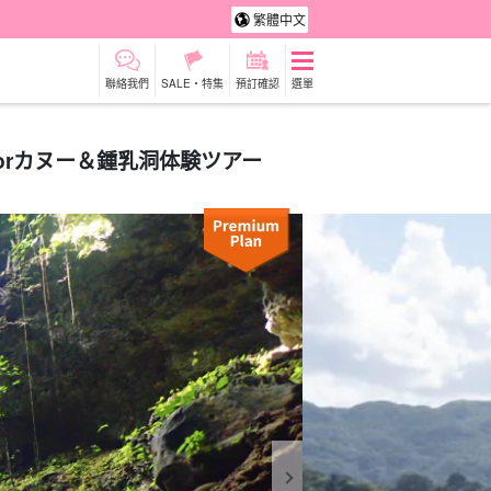
繁體中文
聯絡我們
SALE・特集
預訂確認
選單
orカヌー＆鍾乳洞体験ツアー