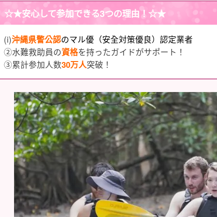
☆★
安心して参加できる3つの理由
！☆★
(i)
沖縄県警公認
のマル優（安全対策優良）認定業者
②水難救助員の
資格
を持ったガイドがサポート！
③累計参加人数
30万人
突破！