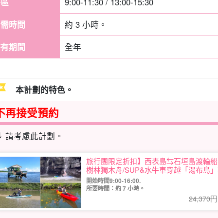
時區
9:00-11:30 / 13:00-15:30
所需時間
約 3 小時。
持有期間
全年
本計劃的特色。
不再接受預約
⬇︎ 請考慮此計劃。
旅行團限定折扣】西表島⇆石垣島渡輪船
樹林獨木舟/SUP&水牛車穿越「湯布島」觀
開始時間9:00-16:00.
所要時間：約 7 小時。
24,370円