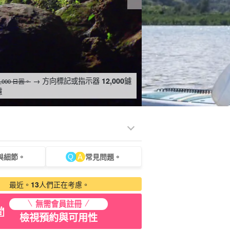
→ 方向標記或指示器
鑢
12,000
4,000 日圓。
鑢
與細節。
常見問題。
租車
觀光旅遊
最近。
13
人們正在考慮。
無需會員註冊
檢視預約與可用性