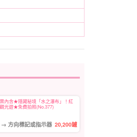
票內含★隱藏秘境「水之瀑布」！紅
光遊★免費拍照(No.377)
→ 方向標記或指示器
20,200
鑢