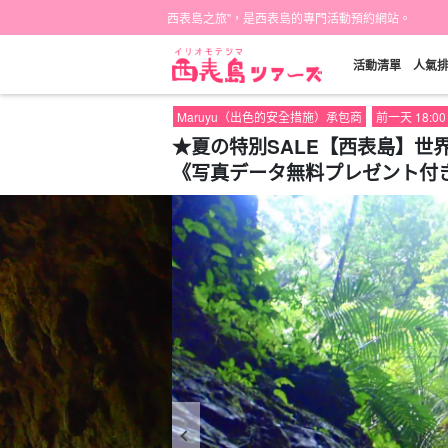
西表島之旅"，是西表島的專門活動預約網站。
活動清單
人氣
Maruyu（出色的安全措施）承包商
前一天 18:
★夏の特別SALE【西表島】世
《写真データ無料プレゼント付き》