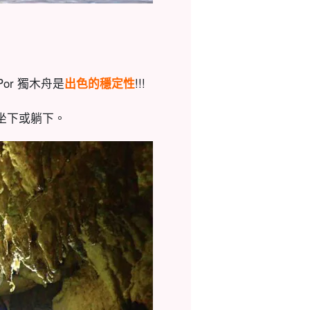
or 獨木舟是
出色的穩定性
!!!
、坐下或躺下。