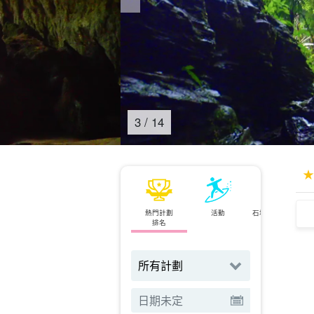
4
/
14
熱門計劃
活動
石垣島⇄西表島
排名
渡輪