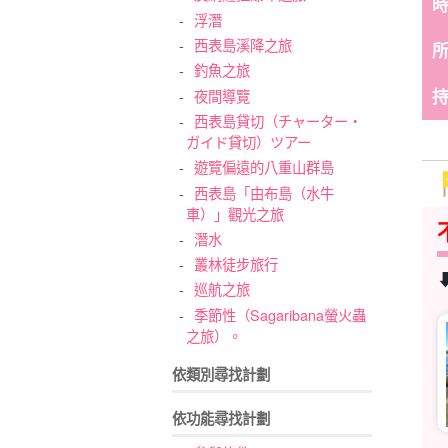
浮潛
西表島溪降之旅
釣魚之旅
夜間導覽
西表島貸切（チャーター・
ガイド貸切）ツアー
遊覽偏遠的八重山群島
西表島「由布島（水牛
車）」觀光之旅
潛水
叢林徒步旅行
巡航之旅
季節性（Sagaribana螢火蟲
之旅）。
依類別尋找計劃
依功能尋找計劃