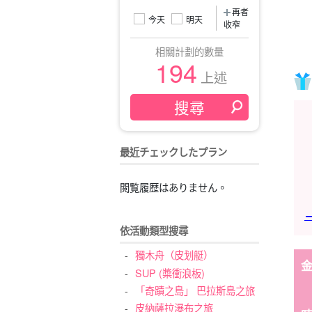
再者
今天
明天
收窄
相關計劃的數量
194
上述
最近チェックしたプラン
閲覧履歴はありません。
→
依活動類型搜尋
獨木舟（皮划艇）
SUP (槳衝浪板)
「奇蹟之島」 巴拉斯島之旅
皮納薩拉瀑布之旅