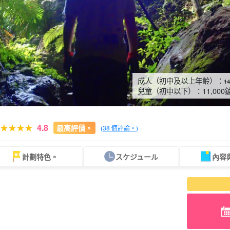
成人（初中及以上年齡）：
1
兒童（初中以下）：
11,000
4.8
最高評價。
(
38 個評論。
)
計劃特色。
スケジュール
內容
可當天預約
超值折扣
保費
西表島「瀑布」。
巴拉斯島之旅
計劃
既定計劃
選定計劃
遊覽