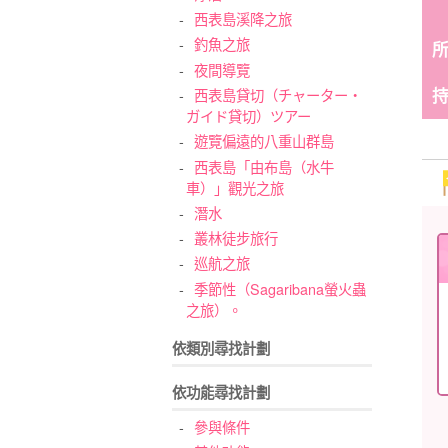
西表島溪降之旅
釣魚之旅
夜間導覽
西表島貸切（チャーター・
ガイド貸切）ツアー
遊覽偏遠的八重山群島
西表島「由布島（水牛
車）」觀光之旅
潛水
叢林徒步旅行
巡航之旅
季節性（Sagaribana螢火蟲
之旅）。
依類別尋找計劃
依功能尋找計劃
參與條件