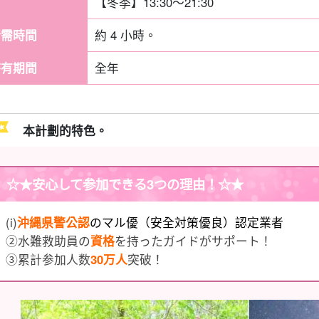
【冬季】13:30〜21:30
所需時間
約 4 小時。
持有期間
全年
本計劃的特色。
☆★
安心して参加できる3つの理由
！☆★
(i)
沖縄県警公認
のマル優（安全対策優良）認定業者
②水難救助員の
資格
を持ったガイドがサポート！
③累計参加人数
30万人
突破！