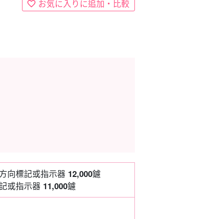
お気に入りに追加・比較
 方向標記或指示器
12,000
鑢
標記或指示器
11,000
鑢