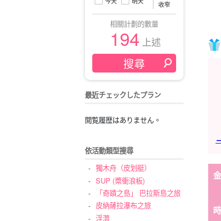
今天
明天
收窄
相關計劃的數量
194
上述
最近チェックしたプラン
閲覧履歴はありません。
→
依活動類型搜尋
獨木舟（皮划艇）
SUP (槳衝浪板)
「奇蹟之島」 巴拉斯島之旅
皮納薩拉瀑布之旅
浮潛