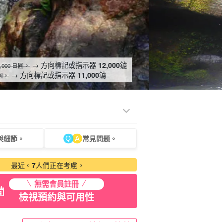
→ 方向標記或指示器
鑢
12,000
3,000 日圓。
→ 方向標記或指示器
鑢
11,000
日圓。
與細節。
常見問題。
租車
觀光旅遊
最近。
7
人們正在考慮。
無需會員註冊
檢視預約與可用性