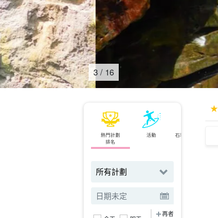
4
/
16
熱門計劃
活動
石垣島⇄西表島
排名
渡輪
再者