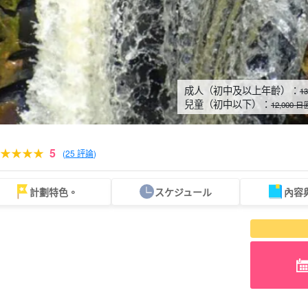
成人（初中及以上年齡）：
1
兒童（初中以下）：
12,000 
5
(
25 評論
)
計劃特色。
スケジュール
內容
可當天預約
超值折扣
保費
西表島「瀑布」。
巴拉斯島之旅
計劃
既定計劃
選定計劃
遊覽