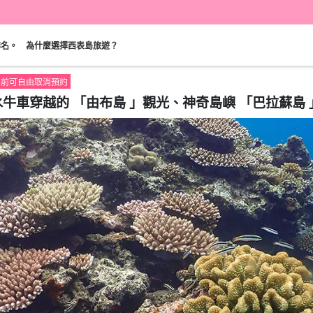
排名。
為什麼選擇西表島旅遊？
00 前可自由取消預約
牛車穿越的 「由布島 」觀光、神奇島嶼 「巴拉蘇島 」浮