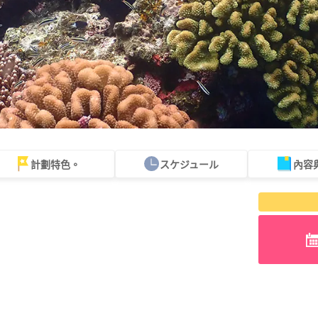
計劃特色。
スケジュール
內容
可當天預約
超值折扣
保費
西表島「瀑布」。
巴拉斯島之旅
計劃
既定計劃
選定計劃
遊覽