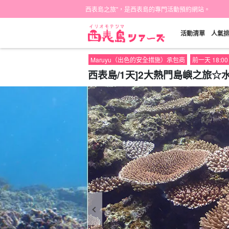
西表島之旅"，是西表島的專門活動預約網站。
活動清單
人氣
Maruyu（出色的安全措施）承包商
前一天 18:
西表島/1天]2大熱門島嶼之旅☆水