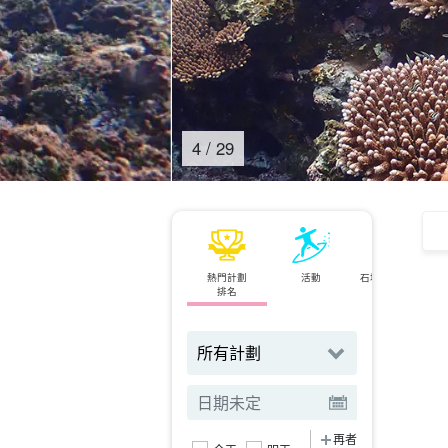
4
/
29
熱門計劃
活動
石垣島⇄西表島
排名
渡輪
再者