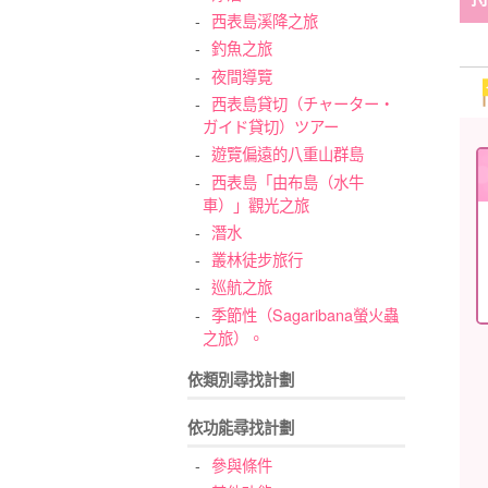
西表島溪降之旅
釣魚之旅
夜間導覽
西表島貸切（チャーター・
ガイド貸切）ツアー
遊覽偏遠的八重山群島
西表島「由布島（水牛
車）」觀光之旅
潛水
叢林徒步旅行
巡航之旅
季節性（Sagaribana螢火蟲
之旅）。
依類別尋找計劃
依功能尋找計劃
參與條件