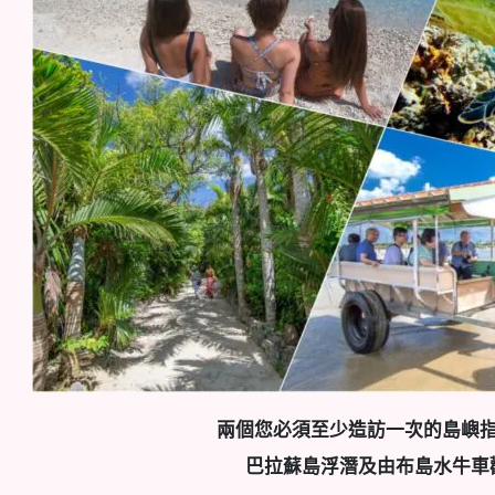
兩個您必須至少造訪一次的島嶼
巴拉蘇島浮潛及由布島水牛車