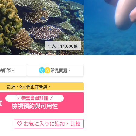
1 人：
14,000
鑢
與細節。
常見問題。
租車
觀光旅遊
最近。
2
人們正在考慮。
無需會員註冊
檢視預約與可用性
お気に入りに追加・比較