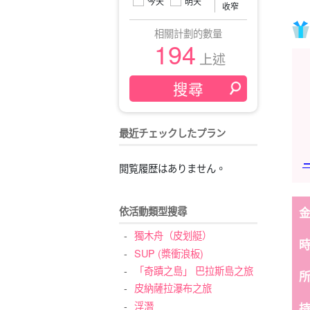
今天
明天
收窄
相關計劃的數量
194
上述
最近チェックしたプラン
→
閲覧履歴はありません。
依活動類型搜尋
獨木舟（皮划艇）
SUP (槳衝浪板)
「奇蹟之島」 巴拉斯島之旅
皮納薩拉瀑布之旅
浮潛