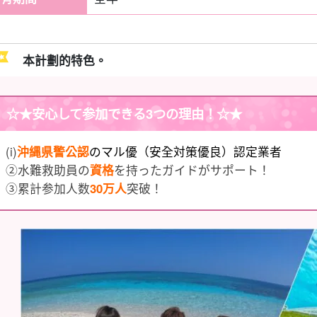
本計劃的特色。
☆★
安心して参加できる3つの理由
！☆★
(i)
沖縄県警公認
のマル優（安全対策優良）認定業者
②水難救助員の
資格
を持ったガイドがサポート！
③累計参加人数
30万人
突破！