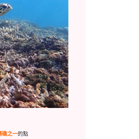
瑚礁之一
的點