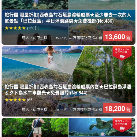
旅行團 限量折扣]西表島⇆石垣島渡輪船票★至少要去一次的人
氣景點「巴拉蘇島」半日浮潛路線★免費攝影(No.486)
(150件)
13,600
鑢
成人（初中生以上）
→ 方向標記或指示器
15,270円
旅行團 限量折扣]西表島⇆石垣島渡輪船票內含★巴拉蘇島浮潛
＆夕卜島水牛車觀光★免費照片 (No.544)
導遊提供良好的支援。
(65)
18,200
鑢
成人（初中生以上）
→ 方向標記或指示器
嚮導都是。
水上救生員資格。
我們有我們會慢慢地、仔細地給您講
20,370円
解，所以歡迎小孩子和游泳技術差的人加入我們！