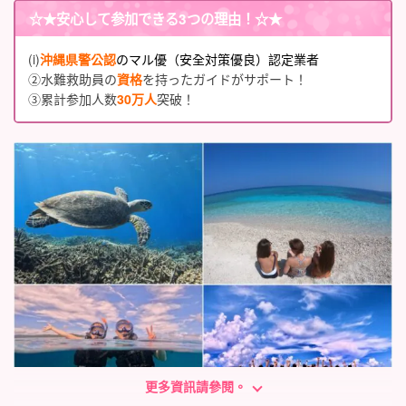
☆★
安心して参加できる3つの理由
！☆★
(i)
沖縄県警公認
のマル優（安全対策優良）認定業者
②水難救助員の
資格
を持ったガイドがサポート！
③累計参加人数
30万人
突破！
更多資訊請參閱。