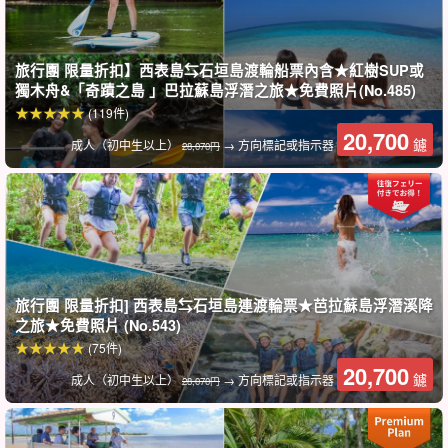
旅行團 限量折扣】西表島⇆石垣島渡輪船票內含★紅樹SUP或
獨木舟&「奇蹟之島 」巴拉蘇島浮潛之旅★免費照片(No.485)
(119件)
20,700
鑢
成人（初中生以上）
→ 方向標記或指示器
28,070円
附贈免費相片資料
在參觀過程中，導遊會免費為您拍照並出示資料。
旅行團 限量折扣] 西表島⇆石垣島連渡輪票★芭拉蘇島浮潛溪降
之旅★免費照片 (No.543)
(75件)
20,700
鑢
成人（初中生以上）
→ 方向標記或指示器
28,070円