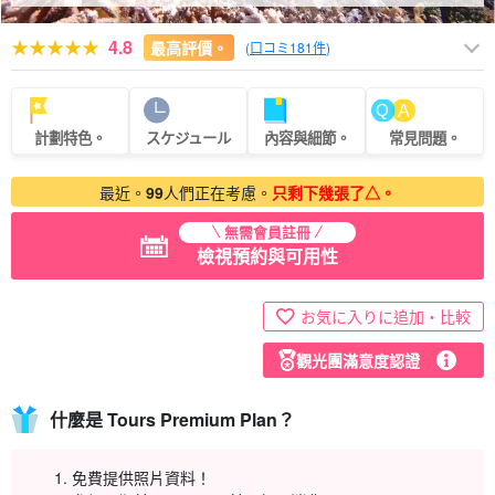
4.8
最高評價。
(
口コミ181件
)
計劃特色。
スケジュール
內容與細節。
常見問題。
最近。
99
人們正在考慮。
只剩下幾張了△。
無需會員註冊
檢視預約與可用性
お気に入りに追加・比較
觀光團滿意度認證
什麼是 Tours Premium Plan？
免費提供照片資料！