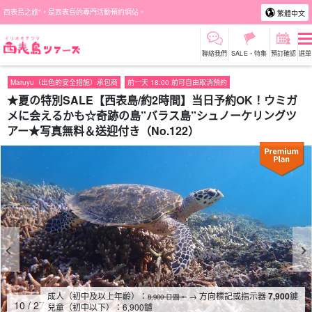
西表島之旅"，是西表島的專門活動預約網站。
繁體中文
聯絡我們
SALE・特集
預訂確認
選單
Maruyu（出色的安全措施）承包商
前一天 18:00 前可自由取消預約
★夏の特別SALE【西表島/約2時間】当日予約OK！ウミガ
メに会えるかも☆奇跡の島”バラス島”シュノーケリングツ
アー★写真無料＆送迎付き（No.122）
成人（初中及以上年齡）：
→ 方向標記或指示器
7,900
鑢
8,900 日圓。
10
/
27
兒童（初中以下）：
6,900
鑢