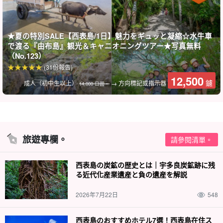
★夏の特別SALE【西表島/1日】魅力をギュッと凝縮☆水牛車
で渡る『由布島』観光＆キャニオニングツアー★写真無料
（No.123）
(31份報告)
12,500
鑢
成人（初中生以上）
→ 方向標記或指示器
14,000 日圓。
旅遊專欄。
請參閱清單。
西表島の炭鉱の歴史とは｜宇多良炭鉱跡に残
る近代化産業遺産と負の遺産を解説
2026年7月22日
548
西表島のおすすめホテル7選！西表島在住ス