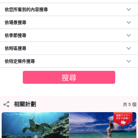
依您所看到的內容搜尋
依場景搜尋
依季節搜尋
依時區搜尋
依特定條件搜尋
巴拉斯島（又名奇蹟島）
巴拉斯島（Barras Island），一個完全由珊瑚碎片組成的神奇島
嶼。隨著時間的推移，潮汐逐漸改變了巴拉斯島的形狀。
相關計劃
共 5 個
Barasu Island 周圍的水域被稱為「Ishisei Lagoon」，擁有日本最
大、最美麗的珊瑚礁。
也被指定為國家公園。
它一直是必游點！