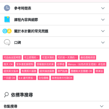
參考時間表
現在SNS上的熱門話題！西表島人氣No.1☆。
前往神奇島嶼「巴拉斯島」的浮潛之旅。
課程內容與細節
上岸到 Barras Island 浮潛，這是一座完全由珊瑚碎片組成的奇妙島
關於本計劃的常見問題
嶼！
口碑
與海龜、色彩繽紛的珊瑚礁和熱帶魚類一起游泳的機率很高。
可自由支配時間
可立即預約。
可當天預約
可於前一天預約。
最低價格保證
建議：
雨天 OK
受多重配額限制
受報復折扣約束
初學者
Maruyu（出色的安全措施）承包商
附免費相片資料
提供英文版本
免費照片服務
提供接送服務
熱門指南
團體和大型團體 OK
帶淋浴
包括免費租借觀光器材
一日遊 OK
6-9 歲可參加。
全包價格
本地信用卡付款OK
◆旅遊參與者福利頁面介紹。
◆ 參加日期。
前一天 18:00 前無需支付取消費用
依標準搜尋
依點搜尋