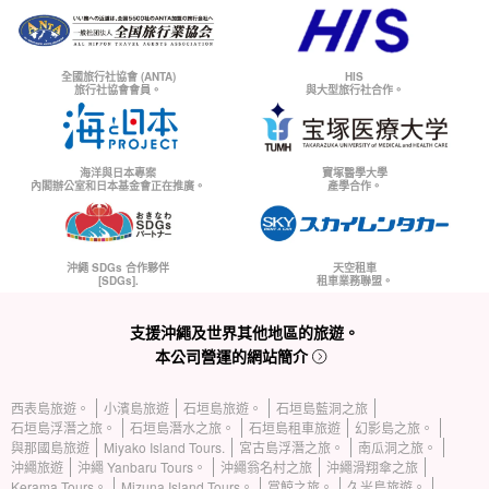
全國旅行社協會 (ANTA)
HIS
旅行社協會會員。
與大型旅行社合作。
海洋與日本專案
寶塚醫學大學
內閣辦公室和日本基金會正在推廣。
產學合作。
沖繩 SDGs 合作夥伴
天空租車
[SDGs].
租車業務聯盟。
支援沖繩及世界其他地區的旅遊。
本公司營運的網站簡介
西表島旅遊。
小濱島旅遊
石垣島旅遊。
石垣島藍洞之旅
石垣島浮潛之旅。
石垣島潛水之旅。
石垣島租車旅遊
幻影島之旅。
與那國島旅遊
Miyako Island Tours.
宮古島浮潛之旅。
南瓜洞之旅。
沖繩旅遊
沖繩 Yanbaru Tours。
沖繩翁名村之旅
沖繩滑翔傘之旅
Kerama Tours。
Mizuna Island Tours。
賞鯨之旅。
久米島旅遊。